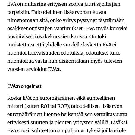
EVA on mittarina erityisen sopiva juuri sijoittajien
tarpeisiin. Taloudellinen lisäarvohan kuvaa
nimenomaan sitä, onko yritys pystynyt täyttämään
osakkeenomistajien vaatimukset. EVA myös korreloi
positiivisesti osakekurssien kanssa. On toki
muistettava että yhdelle vuodelle laskettu EVA ei
huomioi tulevaisuuden odotuksia, odotukset tulee
huomioitua vasta kun diskontataan myös tulevien
vuosien arvioidut EVA:t.
EVA:n ongelmat
Koska EVA on euromääräinen eikä suhteellinen
mittari (kuten ROI tai ROE), taloudellisen lisäarvon
euromääräinen luonne heikentää sen vertailtavuutta
erityisesti suurten ja pienten yritysten välillä. Lisäksi
EVA suosii suhteettoman paljon yrityksiä joilla ei ole