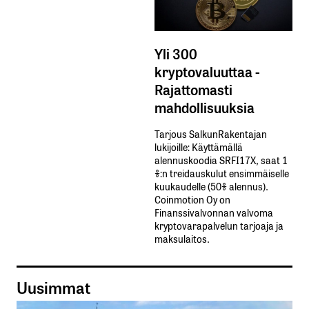
Yli 300
kryptovaluuttaa -
Rajattomasti
mahdollisuuksia
Tarjous SalkunRakentajan
lukijoille: Käyttämällä​ ​
alennuskoodia​ ​SRFI17X,​ ​saat​ ​1
%:n treidauskulut​ ​ensimmäiselle​ ​
kuukaudelle​ ​(50%​ ​alennus).
Coinmotion Oy on
Finanssivalvonnan valvoma
kryptovarapalvelun tarjoaja ja
maksulaitos.
Uusimmat