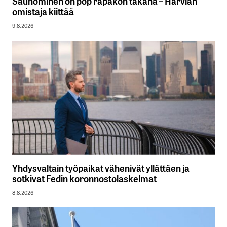
Saunominen on pop rapakon takana – Harvian
omistaja kiittää
9.8.2026
Yhdysvaltain työpaikat vähenivät yllättäen ja
sotkivat Fedin koronnostolaskelmat
8.8.2026