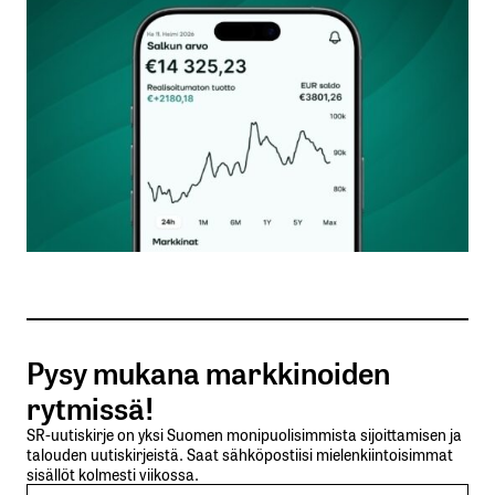
Kommentti
*
Nimesi tai nimimerkkisi
*
Sähköpostiosoitteesi
*
Tilaa SalkunRakentajan uutiskirje
Pysy mukana markkinoiden
Lähetä kommentti
rytmissä!
SR-uutiskirje on yksi Suomen monipuolisimmista sijoittamisen ja
talouden uutiskirjeistä. Saat sähköpostiisi mielenkiintoisimmat
sisällöt kolmesti viikossa.