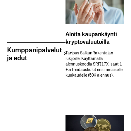
Aloita kaupankäynti
kryptovaluutoilla
Kumppanipalvelut
Tarjous SalkunRakentajan
ja edut
lukijoille: Käyttämällä​ ​
alennuskoodia​ ​SRFI17X,​ ​saat​ ​1
%:n treidauskulut​ ​ensimmäiselle​ ​
kuukaudelle​ ​(50%​ ​alennus).