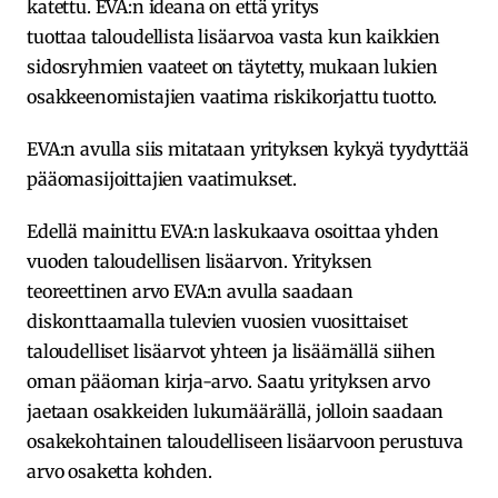
katettu. EVA:n ideana on että yritys
tuottaa taloudellista lisäarvoa vasta kun kaikkien
sidosryhmien vaateet on täytetty, mukaan lukien
osakkeenomistajien vaatima riskikorjattu tuotto.
EVA:n avulla siis mitataan yrityksen kykyä tyydyttää
pääomasijoittajien vaatimukset.
Edellä mainittu EVA:n laskukaava osoittaa yhden
vuoden taloudellisen lisäarvon. Yrityksen
teoreettinen arvo EVA:n avulla saadaan
diskonttaamalla tulevien vuosien vuosittaiset
taloudelliset lisäarvot yhteen ja lisäämällä siihen
oman pääoman kirja-arvo. Saatu yrityksen arvo
jaetaan osakkeiden lukumäärällä, jolloin saadaan
osakekohtainen taloudelliseen lisäarvoon perustuva
arvo osaketta kohden.