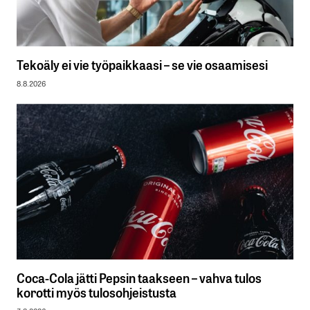
Tekoäly ei vie työpaikkaasi – se vie osaamisesi
8.8.2026
Coca-Cola jätti Pepsin taakseen – vahva tulos
korotti myös tulosohjeistusta