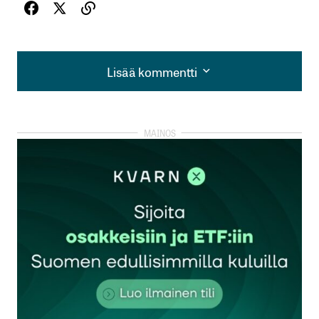
Lisää kommentti
Lisää kommentti
kirjautua
sisään
rekisteröityä
Sähköpostiosoitettasi ei julkaista.
Pakolliset
kentät on merkitty
*