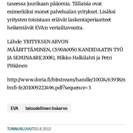
taseessa juurikaan pääomia. Tällaisia ovat
esimerkiksi monet palvelualan yritykset. Lisäksi
yritysten toisistaan eriävät laskentaperiaatteet
heikentävät EVA:n vertailtavuutta.
Lähde: YRITYKSEN ARVON
MÄÄRITTÄMINEN, CS90A0050 KANDIDAATIN TYÖ
JA SEMINAARI(2008), Mikko Halkilahti ja Petri
Pitkänen
http://www.doria.fi/bitstream/handle/10024/63938/n
bnfi-fe201009222496.pdf?sequence=3
EVA
taloudellinen lisäarvo
TUNNUSLUVUT
20.8.2012