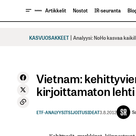
Artikkelit
Nostot
IR-seuranta
Blog
|
KASVUOSAKKEET
Analyysi: NoHo kasvaa kaikil
Vietnam: kehittyvi
kirjoittamaton lehti
S
ETF-ANALYYSIT
SIJOITUSIDEAT
3.8.2012