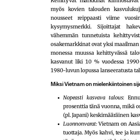
Kehittyvät markkinat kiinnostavat 
myös kovien talouden kasvulukuj
nousseet reippaasti viime vuos
kysymysmerkki. Sijoittajat hak
vähemmän tunnetuista kehittyvist
osakemarkkinat ovat yksi maailman 
monessa muussa kehittyvässä talou
kasvanut liki 10 % vuodessa 1990–
1980-luvun lopussa lanseeratusta ta
Miksi Vietnam on mielenkiintoinen si
Nopeasti kasvava talous
: Enn
prosenttia tänä vuonna, mikä
(pl. Japani) keskimääräinen kas
Luonnonvarat:
Vietnam on Aasian
tuottaja. Myös kahvi, tee ja ku