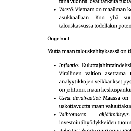
tänä vuonna, ovat tärkeitä tuot
Väestö:
Vietnam on maailman kol
asukkaallaan. Kun yhä su
talouskasvussa todellakin potent
Ongelmat
Mutta maan talouskehityksessä on ti
Inflaatio:
Kuluttajahintaindeks
Virallinen valtion asettama 
analyytikkojen veikkaukset py
on johtunut maan keskuspankin 
Useat devalvaatiot:
Maassa on to
uskottavuutta maan valuuttakur
Vaihtotaseen alijäämäis
investointihyödykkeiden tuonni
Rahoitussektorin suuri osuus
Viet