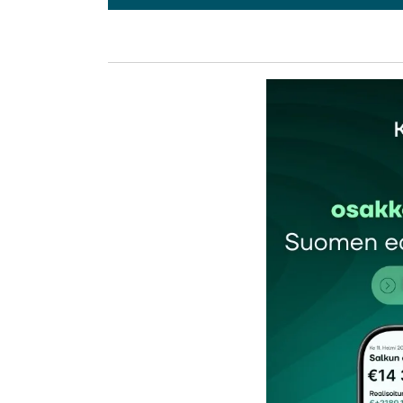
Kat
Vietnamin hallituksen pitkäaikainen neu
lounaspuhujana 10. lokakuuta. Thanh’in a
hoitamattomat lainat ja muut ongelmat. H
Thanh’in mukaan Vietnamin pankkisektorin
puutteellisesta lainsäädännöstä että ete
1980-luvun lopulla, kun Vietnamin uudistus
pankki. Nykyään pankkeja on 49. Kun pan
pieni, pankit joutuvat kilpailemaan talle
vuoden 2008 jälkeen: kun talletuskorot vu
lainakorot nousivat jopa yli 27 prosenttii
prosentin korolla, joissain tapauksissa jop
Lainan myöntämisprosessi on poikennut län
kyselty lainan käyttötarkoituksesta, saat
pankkia on lähinnä kiinnostanut vakuus.