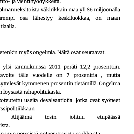
anto- ja vientihyödykkeitä.
manneksitoista väkirikkain maa yli 86 miljoonalla
urempi osa lähestyy keskiluokkaa, on maan
iaalia.
etenkin myös ongelmia. Näitä ovat seuraavat:
i ylsi tammikuussa 2011 peräti 12,2 prosenttiin.
tavoite tälle vuodelle on 7 prosenttia , mutta
syttelevät kymmenen prosentin tietämillä. Ongelma
löysästä rahapolitiikasta.
teutettu useita devalvaatiotia, jotka ovat syöneet
ssipolitiikkaan
yys:
Alijäämä tosin johtuu etupäässä
sta.
namin pörssissä noteerattavista osakkeista