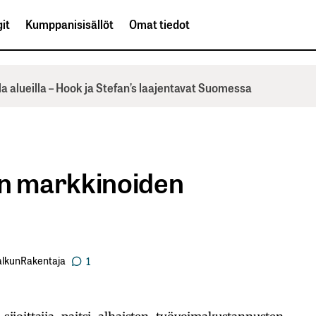
it
Kumppanisisällöt
Omat tiedot
la alueilla – Hook ja Stefan’s laajentavat Suomessa
en markkinoiden
alkunRakentaja
1