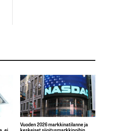
Vuoden 2026 markkinatilanne ja
, ei
keskeiset sijoitusmarkkinoihin