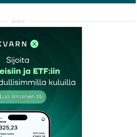
so kommentit (1)
vonantaja hra Bui Kien Thanh oli EuroChamin
iheena olivat Vietnamin pankkisektorin ristiinomistus,
än puhui hyvin suoraan, mutta taustatiedon luontoisesti.
 ongelmien taustalla on monia tekijöitä. Kyse on sekä
nkin piittaamattomuudesta sen noudattamisessa.
politiikka aloitettiin, maassa oli yksi kaupallinen
kin perustamiseen tarvittava pääomavaatimus on varsin
tuksista, mikä johti korkotason hurjaan nousuun etenkin
onna 2012 nousivat parhaimmillaan 17 – 19 prosenttiin,
n. Tällä hetkellä lainaa kuitenkin saa jo alle kymmenen
a nollakorolla.
simaissa totutusta: lainan hakijoilta ei ole juurikaan
ikka pyydetty liiketoimintasuunnitelmaa tms., vaan
 Vietnamin rekistereiden kehittymättömyyden takia