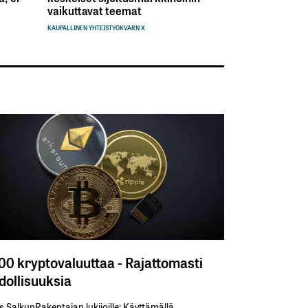
vaikuttavat teemat
KAUPALLINEN YHTEISTYÖ
KVARN X
300 kryptovaluuttaa - Rajattomasti
ollisuuksia
s SalkunRakentajan lukijoille: Käyttämällä​ ​