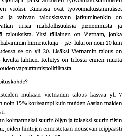
sijoittajia paitsi alhaisten työvoimakustannusten
en vuoksi. Kiinassa ovat työvoimakustannukset
ina ja vahvan talouskasvun jatkuminenkin on
evatkin uusia mahdollisuuksia pienemmistä ja
ä talouksista. Yksi tällainen on Vietnam, jonka
halvimmin hinnoiteltuja – p/e–luku on noin 10 kun
dessa se on yli 20. Lisäksi Vietnamin talous on
luvulta lähtien. Kehitys on tulosta ennen muuta
louden vapauttamispolitiikasta.
joituskohde?
usteiden mukaan Vietnamin talous kasvaa yli 7
 on noin 15% korkeampi kuin muiden Aasian maiden
vu
 kolmanneksi suurin öljyn ja toiseksi suurin riisin
mi, joiden hintojen ennustetaan nousevan reippaasti