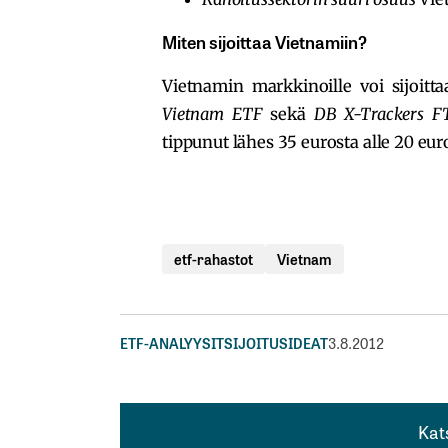
Miten sijoittaa Vietnamiin?
Vietnamin markkinoille voi sijoit
Vietnam ETF
sekä
DB X-Trackers F
tippunut lähes 35 eurosta alle 20 eur
etf-rahastot
Vietnam
ETF-ANALYYSIT
SIJOITUSIDEAT
3.8.2012
Kat