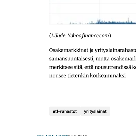
(
Lähde: Yahoo.finance.com
)
Osakemarkkinat ja yrityslainarahasto
samansuuntaisesti, mutta osakemarkk
merkitsee sitä, että nousutrendissä 
nousee tietenkin korkeammaksi.
etf-rahastot
yrityslainat