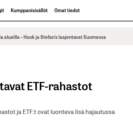
it
Kumppanisisällöt
Omat tiedot
la alueilla – Hook ja Stefan’s laajentavat Suomessa
ittavat ETF-rahastot
ahastot ja ETF:t ovat luonteva lisä hajautussa