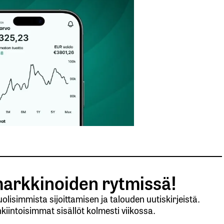
autua sisään
rekisteröityä
et kentät on merkitty
*
arkkinoiden rytmissä!
lisimmista sijoittamisen ja talouden uutiskirjeistä.
kiintoisimmat sisällöt kolmesti viikossa.
Sähköpostiosoitteesi
*