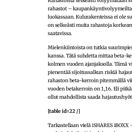
Rahastoista selkeästi volyymiltaan 
rahastot – kaupankäyntivolyymeilta
luokassaan. Kulurakenteissa ei ole s
on selkeästi muita rahastoja korkeamp
saatavissa.
Mielenkiintoista on tutkia suurimpi
kanssa. Tätä suhdetta mittaa beta-ke
kolmen vuoden ajanjaksolla. Tämä viit
pienentää sijoitussalkun riskiä hajau
rahaston beta-kerroin pitemmällä vii
vuoden betakerroin on 1,16. Eli pitkäa
ollut mahdollista saada hajautushyöt
[table id=22 /]
Tarkastellaan vielä iSHARES iBOXX -r