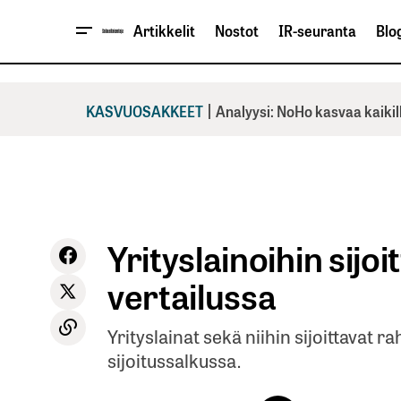
Artikkelit
Nostot
IR-seuranta
Blog
|
KASVUOSAKKEET
Analyysi: NoHo kasvaa kaikil
Yrityslainoihin sijo
vertailussa
Yrityslainat sekä niihin sijoittavat r
sijoitussalkussa.