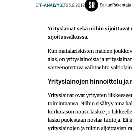
SalkunRakentaja
ETF-ANALYYSIT
25.9.2012
Yrityslainat sekä niihin sijoittavat
sijoitussalkussa.
Kun matalariskisten maiden joukkove
alas, on yrityslainoista ja yrityslain
varteenotettava vaihtoehto valtiolainoi
Yrityslainojen hinnoittelu ja r
Yrityslainat ovat yritysten liikkeesee
toimintaansa. Niihin sisältyy aina kak
korkotason nousu laskee jo liikkeelle
lasku puolestaan nostaa hintoja. Eli
yrityslainojen ja niihin sijoittavien 