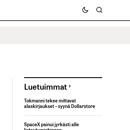
Luetuimmat
Tokmanni tekee mittavat
alaskirjaukset – syynä Dollarstore
SpaceX painui jyrkästi alle
listautumishinnan