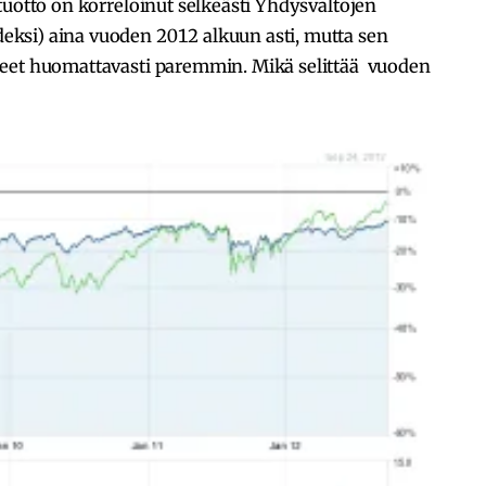
tuotto on korreloinut selkeästi Yhdysvaltojen
ksi) aina vuoden 2012 alkuun asti, mutta sen
neet huomattavasti paremmin. Mikä selittää vuoden