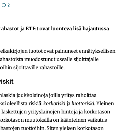
2
 rahastot ja ETF:t ovat luonteva lisä hajautussa
lkakirjojen tuotot ovat painuneet ennätyksellisen
arahastoista muodostunut usealle sijoittajalle
hin sijoittaville rahastoille.
iskit
nlaskia joukkolainoja joilla yritys rahoittaa
si oleellista riskiä:
korkoriski
ja
luottoriski
. Yleinen
 laskettujen yrityslainojen hintoja ja korkotason
 korkotason muutoksilla on käänteinen vaikutus
rahastojen tuottoihin. Siten yleisen korkotason