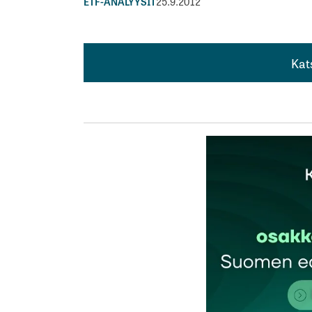
ETF-ANALYYSIT
25.9.2012
Kat
Kat
Tärkeä pointti tuo yritysbondirahastojen 
Jos osakeallokaatiota johonkin päin tässä 
kehittyvien markkinoiden korkorahastot pa
Vatanen
25.9.2012 at 23:28
Vastaa
Kuvaajat näyttävät hintaindekseiltä. HYG
Financeen on uskominen.
Astro hamppi
1.10.2012 at 12:14