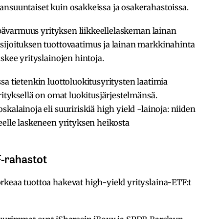
ansuuntaiset kuin osakkeissa ja osakerahastoissa.
 epävarmuus yrityksen liikkeellelaskeman lainan
sijoituksen tuottovaatimus ja lainan markkinahinta
skee yrityslainojen hintoja.
sa tietenkin luottoluokitusyritysten laatimia
rityksellä on omat luokitusjärjestelmänsä.
kalainoja eli suuririskiä high yield -lainoja: niiden
eelle laskeneen yrityksen heikosta
TF-rahastot
rkeaa tuottoa hakevat high-yield yrityslaina-ETF:t