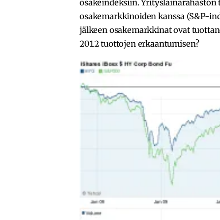
osakeindeksiin. Yrityslainarahaston 
osakemarkkinoiden kanssa (S&P-inde
jälkeen osakemarkkinat ovat tuotta
2012 tuottojen erkaantumisen?