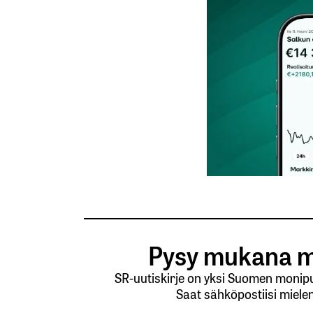
Vastaa
kirj
Sähköpostiosoitettasi ei julkaista.
Pakollis
Kommentti
*
Pysy mukana m
SR-uutiskirje on yksi Suomen monipuo
Saat sähköpostiisi mielen
Nimesi tai nimimerkkisi
*