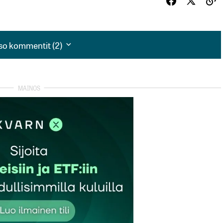
so kommentit (2)
so kommentit (2)
korrelaatio osakeindekseihin.
maailmantilanteessa hajauttaa niin taitaa olla
ras tie.
 maksaa olennaisesti korkeampaa osinkoa, jos Google