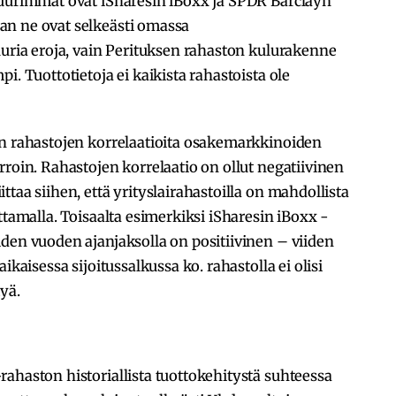
suurimmat ovat iSharesin iBoxx ja SPDR Barclayn
an ne ovat selkeästi omassa
uuria eroja, vain Perituksen rahaston kulurakenne
i. Tuottotietoja ei kaikista rahastoista ole
en rahastojen korrelaatioita osakemarkkinoiden
rroin. Rahastojen korrelaatio on ollut negatiivinen
taa siihen, että yrityslairahastoilla on mahdollista
ttamalla. Toisaalta esimerkiksi iSharesin iBoxx -
den vuoden ajanjaksolla on positiivinen – viiden
ikaisessa sijoitussalkussa ko. rahastolla ei olisi
yä.
ahaston historiallista tuottokehitystä suhteessa