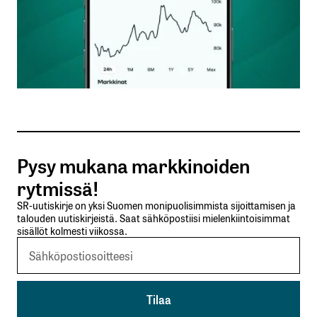
Nimesi tai nimimerkkisi
*
Sähköpostiosoitteesi
*
Tilaa SalkunRakentajan uutiskirje
Pysy mukana markkinoiden
Lähetä kommentti
rytmissä!
SR-uutiskirje on yksi Suomen monipuolisimmista sijoittamisen ja
talouden uutiskirjeistä. Saat sähköpostiisi mielenkiintoisimmat
sisällöt kolmesti viikossa.