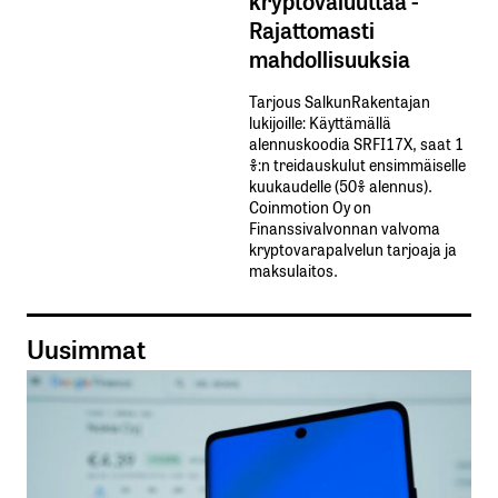
kryptovaluuttaa -
Rajattomasti
mahdollisuuksia
Tarjous SalkunRakentajan
lukijoille: Käyttämällä​ ​
alennuskoodia​ ​SRFI17X,​ ​saat​ ​1
%:n treidauskulut​ ​ensimmäiselle​ ​
kuukaudelle​ ​(50%​ ​alennus).
Coinmotion Oy on
Finanssivalvonnan valvoma
kryptovarapalvelun tarjoaja ja
maksulaitos.
Uusimmat