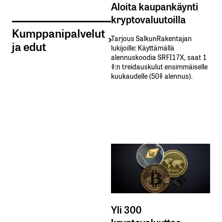
Aloita kaupankäynti
kryptovaluutoilla
Kumppanipalvelut
Tarjous SalkunRakentajan
ja edut
lukijoille: Käyttämällä​ ​
alennuskoodia​ ​SRFI17X,​ ​saat​ ​1
%:n treidauskulut​ ​ensimmäiselle​ ​
kuukaudelle​ ​(50%​ ​alennus).
Yli 300