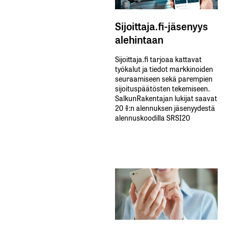
Sijoittaja.fi-jäsenyys
alehintaan
Sijoittaja.fi tarjoaa kattavat
työkalut ja tiedot markkinoiden
seuraamiseen sekä parempien
sijoituspäätösten tekemiseen.
SalkunRakentajan lukijat saavat
20 %:n alennuksen jäsenyydestä
alennuskoodilla SRSI20