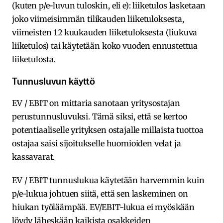
(kuten p/e-luvun tuloskin, eli e): liiketulos lasketaan
joko viimeisimmän tilikauden liiketuloksesta,
viimeisten 12 kuukauden liiketuloksesta (liukuva
liiketulos) tai käytetään koko vuoden ennustettua
liiketulosta.
Tunnusluvun käyttö
EV / EBIT on mittaria sanotaan yritysostajan
perustunnusluvuksi. Tämä siksi, että se kertoo
potentiaaliselle yrityksen ostajalle millaista tuottoa
ostajaa saisi sijoitukselle huomioiden velat ja
kassavarat.
EV / EBIT tunnuslukua käytetään harvemmin kuin
p/e-lukua johtuen siitä, että sen laskeminen on
hiukan työläämpää. EV/EBIT-lukua ei myöskään
löydy läheskään kaikista osakkeiden