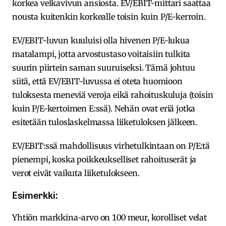
korkea velkavivun ansiosta. EV/EBIT-mittari saattaa
nousta kuitenkin korkealle toisin kuin P/E-kerroin.
EV/EBIT-luvun kuuluisi olla hivenen P/E-lukua
matalampi, jotta arvostustaso voitaisiin tulkita
suurin piirtein saman suuruiseksi. Tämä johtuu
siitä, että EV/EBIT-luvussa ei oteta huomioon
tuloksesta meneviä veroja eikä rahoituskuluja (toisin
kuin P/E-kertoimen E:ssä). Nehän ovat eriä jotka
esitetään tuloslaskelmassa liiketuloksen jälkeen.
EV/EBIT:ssä mahdollisuus virhetulkintaan on P/E:tä
pienempi, koska poikkeukselliset rahoituserät ja
verot eivät vaikuta liiketulokseen.
Esimerkki:
Yhtiön markkina-arvo on 100 meur, korolliset velat