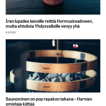
Iran lupailee laivoille reittiä Hormuzinsalmeen,
mutta ehtolista Yhdysvalloille venyy yhä
9.8.2026
Saunominen on pop rapakon takana – Harvian
omistaja kiittää