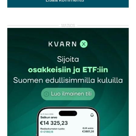
Lisää kommentti
kirjautua
sisään
rekisteröityä
Sähköpostiosoitettasi ei julkaista.
Pakolliset
kentät on merkitty
*
Kommentti
*