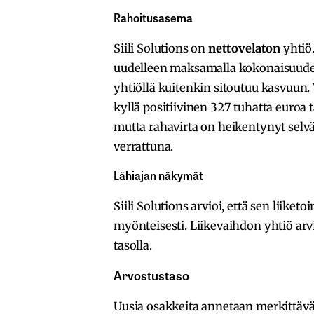
Rahoitusasema
Siili Solutions on
nettovelaton
yhtiö
uudelleen maksamalla kokonaisuude
yhtiöllä kuitenkin sitoutuu kasvuun. 
kyllä positiivinen 327 tuhatta euroa
mutta rahavirta on heikentynyt selv
verrattuna.
Lähiajan näkymät
Siili Solutions arvioi, että sen liik
myönteisesti. Liikevaihdon yhtiö ar
tasolla.
Arvostustaso
Uusia osakkeita annetaan merkittäväk