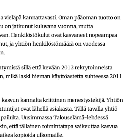
, ja vieläpä kannattavasti. Oman pääoman tuotto on
vu on jatkunut kuluvana vuonna, mutta
uvan. Henkilöstökulut ovat kasvaneet nopeampaa
anut, ja yhtiön henkilöstömäärä on vuodessa
n.
tymistä sillä että kevään 2012 rekrytoinneista
n, mikä laski hieman käyttöastetta suhteessa 2011
n kasvun kannalta kriittinen menestystekijä. Yhtiön
untijat ovat lähellä asiakasta. Tällä tavalla yhtiö
ilpailulta. Uusimmassa Talouselämä-lehdessä
nkin, että tällainen toimintatapa vaikeuttaa kasvua
aikea kopioida ulkomaille.