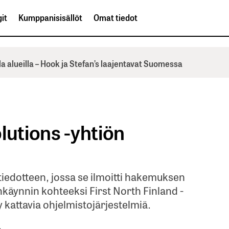
it
Kumppanisisällöt
Omat tiedot
la alueilla – Hook ja Stefan’s laajentavat Suomessa
olutions -yhtiön
iötiedotteen, jossa se ilmoitti hakemuksen
käynnin kohteeksi First North Finland -
y kattavia ohjelmistojärjestelmiä.