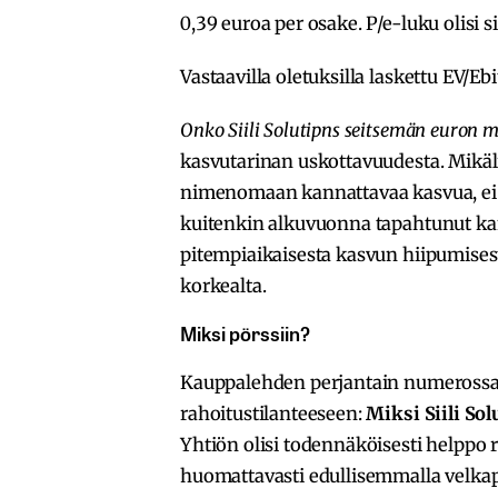
0,39 euroa per osake. P/e-luku olisi s
Vastaavilla oletuksilla laskettu EV/Ebi
Onko Siili Solutipns seitsemän euron m
kasvutarinan uskottavuudesta. Mikäl
nimenomaan kannattavaa kasvua, ei l
kuitenkin alkuvuonna tapahtunut k
pitempiaikaisesta kasvun hiipumisest
korkealta.
Miksi pörssiin?
Kauppalehden perjantain numerossa e
rahoitustilanteeseen:
Miksi Siili So
Yhtiön olisi todennäköisesti helppo
huomattavasti edullisemmalla velka