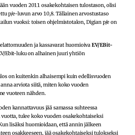
ään vuoden 2011 osakekohtaisen tulostason, olisi
ttu p/e-luvun arvo 10,8. Tällainen arvostustaso
tailun vuoksi: toisen ohjelmistotalon, Digian p/e on
n velattomuuden ja kassavarat huomioiva
EV/EBit-
EV/Ebit-luku on alhainen juuri yhtiön
los on kuitenkin alhaisempi kuin edellisvuoden
 anna arviota siitä, miten koko vuoden
ime vuoteen nähden.
uoden kannattavuus jää samassa suhteessa
 vuotta, tulee koko vuoden osakekohtaiseksi
 Kun lisäksi huomioidaan, että annin jälkeen
een osakkeeseen, jää osakekohtaiseksi tulokseksi