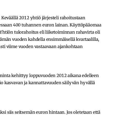
. Keväällä 2012 yhtiö järjesteli rahoitustaan
ssaan 400 tuhannen euron lainan. Käyttöpääomaa
Yhtiön tulorahoitus eli liiketoiminnan rahavirta oli
 tämän vuoden kahdella ensimmäisellä kvartaalilla,
ästi viime vuoden vastaavaan ajankohtaan
etoiminta kehittyy loppuvuoden 2012 aikana edelleen
vio kasvavan ja kannattavuuden säilyvän hyvällä
si siis seitsemän euron hintaan. Jos oletetaan että