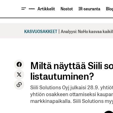
Artikkelit
Nostot
IR-seuranta
Blog
|
KASVUOSAKKEET
Analyysi: NoHo kasvaa kaikil
Miltä näyttää Siili s
listautuminen?
Siili Solutions Oyj julkaisi 28.9. yht
yhtiön osakkeen ottamiseksi kaupan
markkinapaikalla. Siili Solutions my