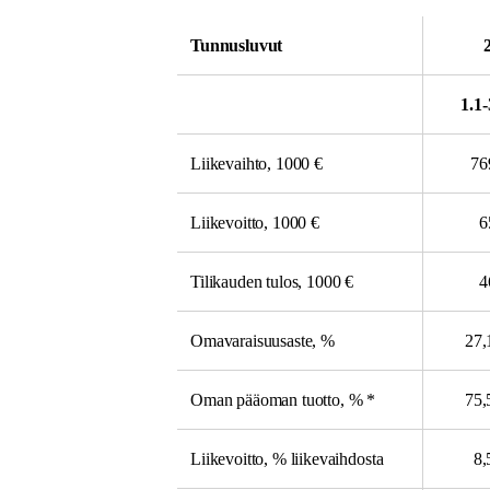
Tunnusluvut
1.1-
Liikevaihto, 1000 €
76
Liikevoitto, 1000 €
6
Tilikauden tulos, 1000 €
4
Omavaraisuusaste, %
27
Oman pääoman tuotto, % *
75
Liikevoitto, % liikevaihdosta
8