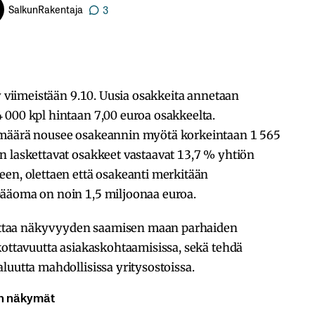
SalkunRakentaja
3
y viimeistään 9.10. Uusia osakkeita annetaan
 000 kpl hintaan 7,00 euroa osakkeelta.
 määrä nousee osakeannin myötä korkeintaan 1 565
n laskettavat osakkeet vastaavat 13,7 % yhtiön
een, olettaen että osakeanti merkitään
pääoma on noin 1,5 miljoonaa euroa.
moittaa näkyvyyden saamisen maan parhaiden
kottavuutta asiakaskohtaamisissa, sekä tehdä
luutta mahdollisissa yritysostoissa.
jan näkymät