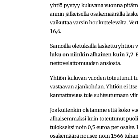
yhtiö pystyy kuluvana vuonna pitäm
annin jälkeisellä osakemäärällä laske
vaikuttaa varsin houkuttelevalta. Ver
16,6.
Samoilla oletuksilla laskettu yhtiö
luku on niinkin alhainen kuin 7,7
. 
nettovelattomuuden ansiosta.
Yhtiön kuluvan vuoden toteutunut tu
vastaavan ajankohdan. Yhtiön ei itse
kannattavuus tule suhteutumaan vi
Jos kuitenkin oletamme että koko v
alhaisemmaksi kuin toteutunut puoli
tulokseksi noin 0,5 euroa per osake.
osakemäärä nousee noin 1566 tuhant