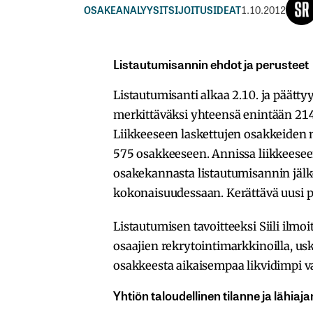
OSAKEANALYYSIT
SIJOITUSIDEAT
1.10.2012
Listautumisannin ehdot ja perusteet
Listautumisanti alkaa 2.10. ja päätty
merkittäväksi yhteensä enintään 214
Liikkeeseen laskettujen osakkeiden
575 osakkeeseen. Annissa liikkeesee
osakekannasta listautumisannin jälk
kokonaisuudessaan. Kerättävä uusi 
Listautumisen tavoitteeksi Siili il
osaajien rekrytointimarkkinoilla, us
osakkeesta aikaisempaa likvidimpi va
Yhtiön taloudellinen tilanne ja lähia