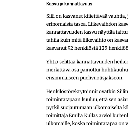
Kasvu ja kannattavuus
Siili on kasvanut kiitettävää vauhtia
erinomaista tasoa. Liikevaihdon kas
kannattavuuden kasvu näyttää taitt
tahtia kuin mitä liikevaihto on kasv
kasvanut 92 henkilöstä 125 henkilöö
Yhtiö selittää kannattavuuden heiken
merkittävä osa painottui huhtikuuhu
ensimmäiseen puolivuotisjaksoon.
Henkilöstörekrytoinnit ovatkin Siili
toimintatapaan kuuluu, että sen asiant
pyrkii suojautumaan ulkomaiselta k
toimittaja Emilia Kullas arvioi kuite
ulkomaille, koska toimintatapaa on v