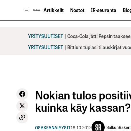
Artikkelit
Nostot
IR-seuranta
Blog
|
YRITYSUUTISET
Coca-Cola jätti Pepsin taaksee
|
YRITYSUUTISET
Bittium tuplasi tilauskirjat vu
Nokian tulos positii
kuinka käy kassan?
SalkunRaken
OSAKEANALYYSIT
18.10.2012