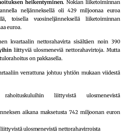
hoituksen heikentyminen
. Nokian liiketoiminnan
nnella neljänneksellä oli 429 miljoonaa euroa
llä, toisella vuosineljänneksellä liiketoiminnan
naa euroa.
en kvartaalin nettorahavirta sisältäen noin 390
yihin
liittyviä ulosmeneviä nettorahavirtoja. Mutta
 tulorahoitus on pakkasella.
taaliin verrattuna johtuu yhtiön mukaan viidestä
 rahoituskuluihin liittyvistä ulosmenevistä
änneksen aikana maksetusta 742 miljoonan euron
iittyvistä ulosmenevistä nettorahavirroista