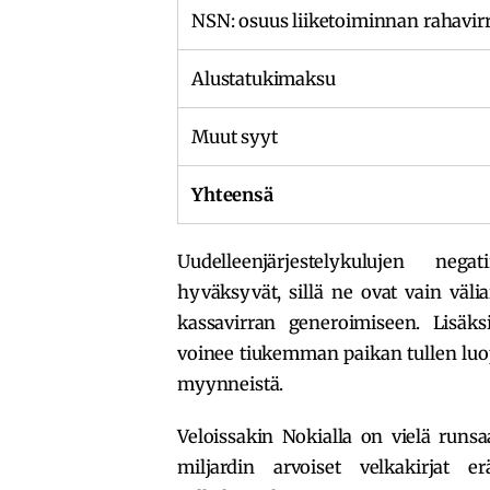
NSN: osuus liiketoiminnan rahavir
Alustatukimaksu
Muut syyt
Yhteensä
Uudelleenjärjestelykulujen nega
hyväksyvät, sillä ne ovat vain välia
kassavirran generoimiseen. Lisäks
voinee tiukemman paikan tullen luop
myynneistä.
Veloissakin Nokialla on vielä runsaa
miljardin arvoiset velkakirjat