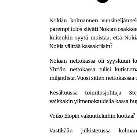
Nokian kolmannen vuosineljänneks
parempi tulos siivitti Nokian osakk
kuitenkin syytä muistaa, että Noki
Nokia välttää kassakriisin?
Nokian nettokassa oli syyskuun l
Yhtiön nettokassa tulisi kutistu
miljardista. Vuosi sitten nettokassaa o
Kesäkuussa toimitusjohtaja St
vaikkakin ylimenokaudella kassa hu
Voiko Elopin vakuutteluihin luottaa?
Vastikään julkistetussa kolma