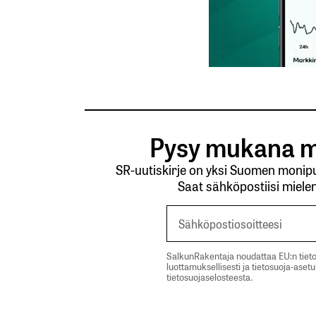
kirj
Sähköpostiosoitettasi ei julkaista.
Pakollis
Pysy mukana m
SR-uutiskirje on yksi Suomen monipuo
Kommentti
*
Saat sähköpostiisi mielen
SalkunRakentaja noudattaa EU:n tieto
Nimesi tai nimimerkkisi
*
luottamuksellisesti ja tietosuoja-aset
tietosuojaselosteesta.
Tilaa SalkunRakentajan uutiskirje