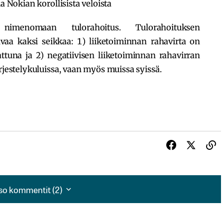
a Nokian korollisista veloista
imenomaan tulorahoitus. Tulorahoituksen
vaa kaksi seikkaa: 1) liiketoiminnan rahavirta on
attuna ja 2) negatiivisen liiketoiminnan rahavirran
rjestelykuluissa, vaan myös muissa syissä.
so kommentit (2)
so kommentit (2)