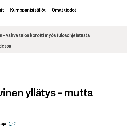
it
Kumppanisisällöt
Omat tiedot
n – vahva tulos korotti myös tulosohjeistusta
odessa
vinen yllätys – mutta
taja
2