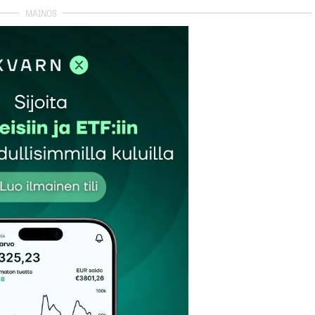
i into kadota kun osaria luettiin vähän tarkemmin.
rssireaktiossa painoivat muut asia kuin kassa.
man-Knutson löytää kaksi selitystä Nokian (osake,
uksen jälkeen…
kertoo siitä, että kassavirran heikentyminen on
än kommentoi uutistoimisto Direktille.
n näkee NSN:n vahvan tuloksen.”