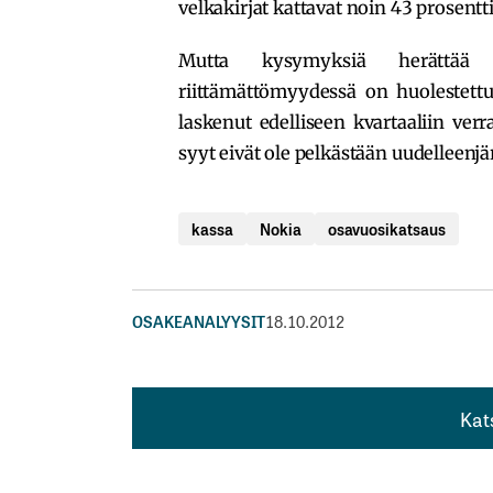
velkakirjat kattavat noin 43 prosentti
Mutta kysymyksiä herättää n
riittämättömyydessä on huolestettu
laskenut edelliseen kvartaaliin verr
syyt eivät ole pelkästään uudelleenjä
kassa
Nokia
osavuosikatsaus
OSAKEANALYYSIT
18.10.2012
Kat
Kat