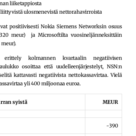
nan liiketappiosta
iittyvistä ulosmenevistä nettorahavirroista
ivat positiivisesti Nokia Siemens Networksin osuus
+320 meur) ja Microsoftilta vuosineljänneksittäin
 meur).
a erittely kolmannen kvartaalin negatiivisen
aulukko osoittaa että uudelleenjärjestelyt, NSN:n
elitä kattavasti negatiivista nettokassavirtaa. Vielä
kassavirtaa yli 400 miljoonaa euroa.
rran syistä
MEUR
-390