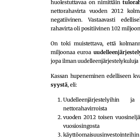
huolestuttavaa on nimittäin
tulora
nettorahavirta vuoden 2012 kolma
negatiivinen. Vastaavasti edellise
rahavirta oli positiivinen 102 miljoo
On toki muistettava, että kolmann
miljoonaa euroa
uudelleenjärjestel
jopa ilman uudelleenjärjestelykuluja
Kassan hupeneminen edelliseen kvar
syystä
, eli:
Uudelleenjärjestelyihin ja
nettorahavirroista
vuoden 2012 toisen vuosinelj
vuosiosingosta
käyttöomaisuusinvestointeihin l