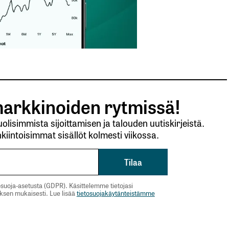
autua sisään
rekisteröityä
et kentät on merkitty
*
arkkinoiden rytmissä!
lisimmista sijoittamisen ja talouden uutiskirjeistä.
kiintoisimmat sisällöt kolmesti viikossa.
suoja-asetusta (GDPR). Käsittelemme tietojasi
Sähköpostiosoitteesi
*
uksen mukaisesti. Lue lisää
tietosuojakäytänteistämme