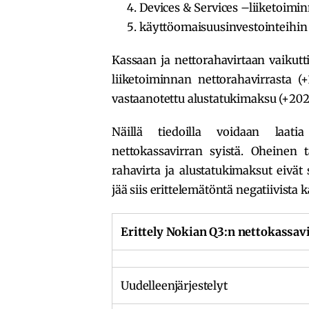
Devices & Services –liiketoimin
käyttöomaisuusinvestointeihin l
Kassaan ja nettorahavirtaan vaikutt
liiketoiminnan nettorahavirrasta (
vastaanotettu alustatukimaksu (+202
Näillä tiedoilla voidaan laati
nettokassavirran syistä. Oheinen t
rahavirta ja alustatukimaksut eivät s
jää siis erittelemätöntä negatiivista 
Erittely Nokian Q3:n nettokassavi
Uudelleenjärjestelyt