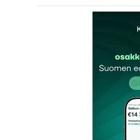
Noksu jäi lopulta vain +1% plussalle. Tais
Sami
18.10.2012 at 23:55
Vastaa
Arvopaperi-lehden mukaan myönteisessä ku
”Pareto Öhmanin analyytikko Helena Nord
tiedotteet) vahvalle nousulle tulosjulkist
…”Nettokassa oli odotuksia parempi, mikä 
pysähtynyt. Tämä nostaa osakekurssia”, h
Toiseksi syyksi nousulle Nordman-Knutso
Wicsu
19.10.2012 at 09:22
Vastaa