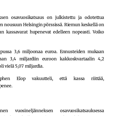
en osavuosikatsaus on julkistettu ja odotettua
een nousuun Helsingin pörssissä. Riemun keskellä on
an kassavarat hupenevat edelleen nopeasti. Voiko
opussa 3,6 miljoonaa euroa. Ennusteiden mukaan
maan 3,4 miljardiin euroon kakkoskvartaalin 4,2
li vielä 5,07 miljardia.
ephen Elop vakuutteli, että kassa riittää,
penee.
nnen vuosineljänneksen osavuosikatsauksessa