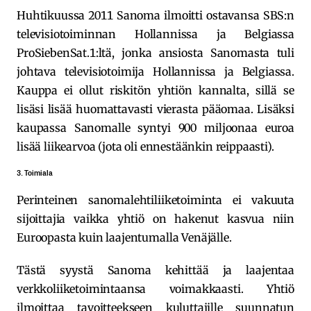
Huhtikuussa 2011 Sanoma ilmoitti ostavansa SBS:n
televisiotoiminnan Hollannissa ja Belgiassa
ProSiebenSat.1:ltä, jonka ansiosta Sanomasta tuli
johtava televisiotoimija Hollannissa ja Belgiassa.
Kauppa ei ollut riskitön yhtiön kannalta, sillä se
lisäsi lisää huomattavasti vierasta pääomaa. Lisäksi
kaupassa Sanomalle syntyi 900 miljoonaa euroa
lisää liikearvoa (jota oli ennestäänkin reippaasti).
3. Toimiala
Perinteinen sanomalehtiliiketoiminta ei vakuuta
sijoittajia vaikka yhtiö on hakenut kasvua niin
Euroopasta kuin laajentumalla Venäjälle.
Tästä syystä Sanoma kehittää ja laajentaa
verkkoliiketoimintaansa voimakkaasti. Yhtiö
ilmoittaa tavoitteekseen kuluttajille suunnatun