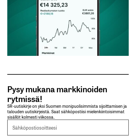
Nimesi tai nimimerkkisi
*
Sähköpostiosoitteesi
*
Tilaa SalkunRakentajan uutiskirje
Pysy mukana markkinoiden
Lähetä kommentti
rytmissä!
SR-uutiskirje on yksi Suomen monipuolisimmista sijoittamisen ja
talouden uutiskirjeistä. Saat sähköpostiisi mielenkiintoisimmat
sisällöt kolmesti viikossa.