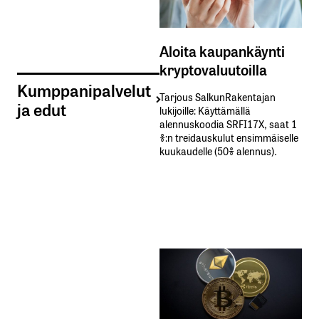
Aloita kaupankäynti
kryptovaluutoilla
Kumppanipalvelut
Tarjous SalkunRakentajan
ja edut
lukijoille: Käyttämällä​ ​
alennuskoodia​ ​SRFI17X,​ ​saat​ ​1
%:n treidauskulut​ ​ensimmäiselle​ ​
kuukaudelle​ ​(50%​ ​alennus).