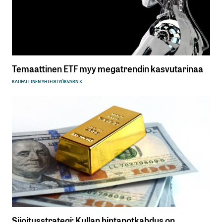
Temaattinen ETF myy megatrendin kasvutarinaa
KAUPALLINEN YHTEISTYÖ
KVARN X
Sijoitusstrategi: Kullan hintanotkahdus on