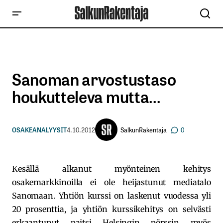
Sanoman arvostustaso
houkutteleva mutta…
SalkunRakentaja
OSAKEANALYYSIT
4.10.2012
0
Kesällä alkanut myönteinen kehitys
osakemarkkinoilla ei ole heijastunut mediatalo
Sanomaan. Yhtiön kurssi on laskenut vuodessa yli
20 prosenttia, ja yhtiön kurssikehitys on selvästi
erkaantunut paitsi Helsingin pörssin myös