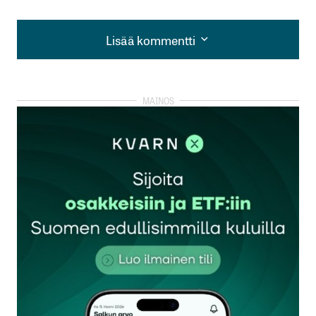
Lisää kommentti
Lisää kommentti
kirjautua
sisään
rekisteröityä
Sähköpostiosoitettasi ei julkaista.
Pakolliset
kentät on merkitty
*
Kommentti
*