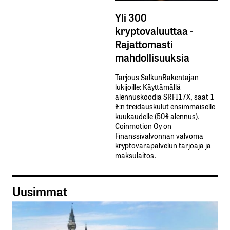
Yli 300
kryptovaluuttaa -
Rajattomasti
mahdollisuuksia
Tarjous SalkunRakentajan
lukijoille: Käyttämällä​ ​
alennuskoodia​ ​SRFI17X,​ ​saat​ ​1
%:n treidauskulut​ ​ensimmäiselle​ ​
kuukaudelle​ ​(50%​ ​alennus).
Coinmotion Oy on
Finanssivalvonnan valvoma
kryptovarapalvelun tarjoaja ja
maksulaitos.
Uusimmat