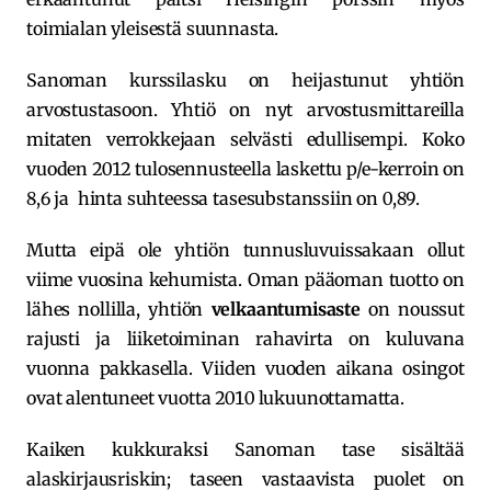
toimialan yleisestä suunnasta.
Sanoman kurssilasku on heijastunut yhtiön
arvostustasoon. Yhtiö on nyt arvostusmittareilla
mitaten verrokkejaan selvästi edullisempi. Koko
vuoden 2012 tulosennusteella laskettu p/e-kerroin on
8,6 ja hinta suhteessa tasesubstanssiin on 0,89.
Mutta eipä ole yhtiön tunnusluvuissakaan ollut
viime vuosina kehumista. Oman pääoman tuotto on
lähes nollilla, yhtiön
velkaantumisaste
on noussut
rajusti ja liiketoiminan rahavirta on kuluvana
vuonna pakkasella. Viiden vuoden aikana osingot
ovat alentuneet vuotta 2010 lukuunottamatta.
Kaiken kukkuraksi Sanoman tase sisältää
alaskirjausriskin; taseen vastaavista puolet on