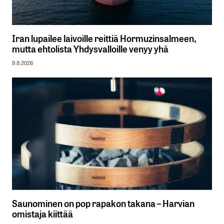
Iran lupailee laivoille reittiä Hormuzinsalmeen,
mutta ehtolista Yhdysvalloille venyy yhä
9.8.2026
Saunominen on pop rapakon takana – Harvian
omistaja kiittää