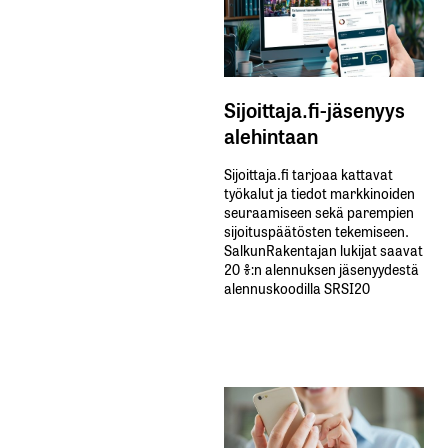
Sijoittaja.fi-jäsenyys
alehintaan
Sijoittaja.fi tarjoaa kattavat
työkalut ja tiedot markkinoiden
seuraamiseen sekä parempien
sijoituspäätösten tekemiseen.
SalkunRakentajan lukijat saavat
20 %:n alennuksen jäsenyydestä
alennuskoodilla SRSI20