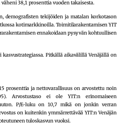
äheni 38,1 prosenttia vuoden takaisesta.
en, demografisten tekijöiden ja matalan korkotason
tkossa kotimarkkinoilla. Toimitilarakentamisen YIT
frarakentamisen ennakoidaan pysyvän kohtuullisen
kasvustrategiassa. Pitkällä aikavälillä Venäjällä on
 prosenttia ja nettovarallisuus on arvostettu noin
,05). Arvostustaso ei ole YIT:n erinomaiseen
uton. P/E-luku on 10,7 mikä on jonkin verran
rvostus on kuitenkin ymmärrettävää YIT:n Venäjän
oteutuneen tuloskasvun vuoksi.