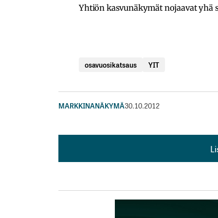
Yhtiön kasvunäkymät nojaavat yhä 
osavuosikatsaus
YIT
MARKKINANÄKYMÄ
30.10.2012
L
L
kirj