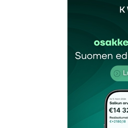
Sähköpostiosoitettasi ei julkaista.
Pakollis
Kommentti
*
Nimesi tai nimimerkkisi
*
Tilaa SalkunRakentajan uutiskirje
Lähetä kommentti