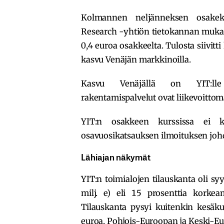
Kolmannen neljänneksen osakek
Research -yhtiön tietokannan mukaa
0,4 euroa osakkeelta. Tulosta siivit
kasvu Venäjän markkinoilla.
Kasvu Venäjällä on YIT:lle 
rakentamispalvelut ovat liikevoittom
YIT:n osakkeen kurssissa ei k
osavuosikatsauksen ilmoituksen joh
Lähiajan näkymät
YIT:n toimialojen tilauskanta oli sy
milj. e) eli 15 prosenttia korke
Tilauskanta pysyi kuitenkin kesäkuu
euroa. Pohjois-Euroopan ja Keski-Eu