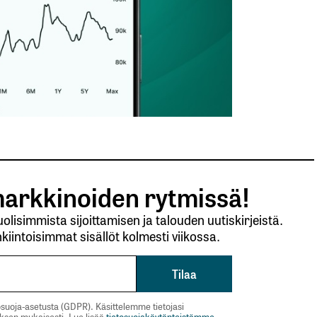
arkkinoiden rytmissä!
lisimmista sijoittamisen ja talouden uutiskirjeistä.
kiintoisimmat sisällöt kolmesti viikossa.
suoja-asetusta (GDPR). Käsittelemme tietojasi
uksen mukaisesti. Lue lisää
tietosuojakäytänteistämme