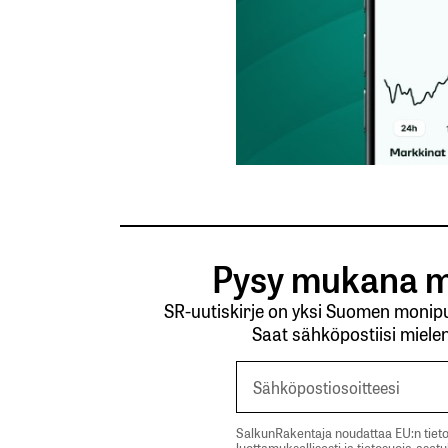
Pysy mukana m
SR-uutiskirje on yksi Suomen monipuo
Saat sähköpostiisi mielen
SalkunRakentaja noudattaa EU:n tieto
luottamuksellisesti ja tietosuoja-aset