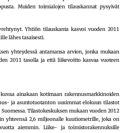
pusta. Muiden toimialojen tilauskannat pysyivät
yrehtynyt. Yhtiön tilauskanta kasvoi vuoden 2011
lle lähes tasaisesti.
öksen yhteydessä antamansa arvion, jonka mukaan
en 2011 tasolla ja että liikevoitto kasvaa vuoteen
ta kuvaa ainakaan kotimaan rakennusmarkkinoiden
us- ja asuntotuotanton uusimmat elokuun tilastot
a Suomessa. Tilastokeskuksen mukaan vuoden 2012
n yhteensä 2,6 miljoonalle kuutiometrille, joka on
otta aiemmin. Liike- ja toimistorakennuksille