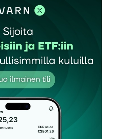
et kentät on merkitty
*
Sähköpostiosoitteesi
*