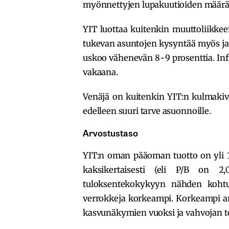
myönnettyjen lupakuutioiden määrä v
YIT luottaa kuitenkin muuttoliikke
tukevan asuntojen kysyntää myös ja
uskoo vähenevän 8-9 prosenttia. In
vakaana.
Venäjä on kuitenkin YIT:n kulmakivi 
edelleen suuri tarve asuonnoille.
Arvostustaso
YIT:n oman pääoman tuotto on yli 15
kaksikertaisesti (eli P/B on 2
tuloksentekokykyyn nähden kohtu
verrokkeja korkeampi. Korkeampi a
kasvunäkymien vuoksi ja vahvojan t