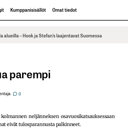
it
Kumppanisisällöt
Omat tiedot
la alueilla – Hook ja Stefan’s laajentavat Suomessa
tua parempi
entaja
0
ti kolmannen neljänneksen osavuosikatsauksessaan
t eivät tulosparannusta palkinneet.