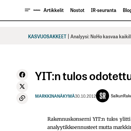
Artikkelit
Nostot
IR-seuranta
Blog
|
KASVUOSAKKEET
Analyysi: NoHo kasvaa kaikil
YIT:n tulos odotet
SalkunRak
MARKKINANÄKYMÄ
30.10.2012
Rakennuskonserni YIT:n tulos ylit
analyytikkoennusteet mutta markkina