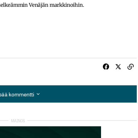
selkeämmin Venäjän markkinoihin.
isää kommentti
isää kommentti
autua sisään
rekisteröityä