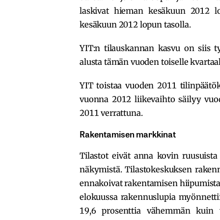
laskivat hieman kesäkuun 2012 lo
kesäkuun 2012 lopun tasolla.
YIT:n tilauskannan kasvu on siis t
alusta tämän vuoden toiselle kvartaali
YIT toistaa vuoden 2011 tilinpäät
vuonna 2012 liikevaihto säilyy vuod
2011 verrattuna.
Rakentamisen markkinat
Tilastot eivät anna kovin ruusuis
näkymistä. Tilastokeskuksen rakenn
ennakoivat rakentamisen hiipumist
elokuussa rakennuslupia myönnettii
19,6 prosenttia vähemmän kuin vu