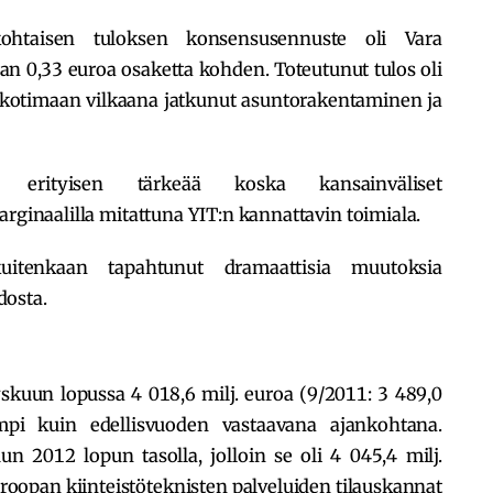
ohtaisen tuloksen konsensusennuste oli Vara
n 0,33 euroa osaketta kohden. Toteutunut tulos oli
ti kotimaan vilkaana jatkunut asuntorakentaminen ja
erityisen tärkeää koska kansainväliset
arginaalilla mitattuna YIT:n kannattavin toimiala.
uitenkaan tapahtunut dramaattisia muutoksia
dosta.
yskuun lopussa 4 018,6 milj. euroa (9/2011: 3 489,0
ampi kuin edellisvuoden vastaavana ajankohtana.
n 2012 lopun tasolla, jolloin se oli 4 045,4 milj.
roopan kiinteistöteknisten palveluiden tilauskannat