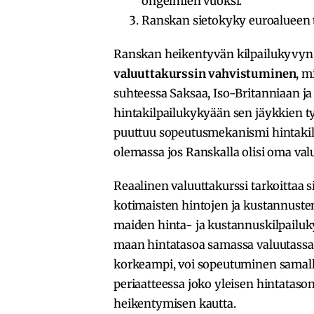
ongelmien vuoksi.
Ranskan sietokyky euroalueen t
Ranskan heikentyvän kilpailukyvyn
valuuttakurssin vahvistuminen
, m
suhteessa Saksaa, Iso-Britanniaan ja
hintakilpailukykyään sen jäykkien t
puuttuu sopeutusmekanismi hintaki
olemassa jos Ranskalla olisi oma valu
Reaalinen valuuttakurssi tarkoittaa si
kotimaisten hintojen ja kustannusten 
maiden hinta- ja kustannuskilpailuk
maan hintatasoa samassa valuutassa 
korkeampi, voi sopeutuminen samalle 
periaatteessa joko yleisen hintataso
heikentymisen kautta.