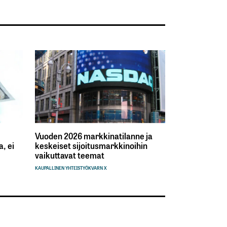
Vuoden 2026 markkinatilanne ja
, ei
keskeiset sijoitusmarkkinoihin
vaikuttavat teemat
KAUPALLINEN YHTEISTYÖ
KVARN X