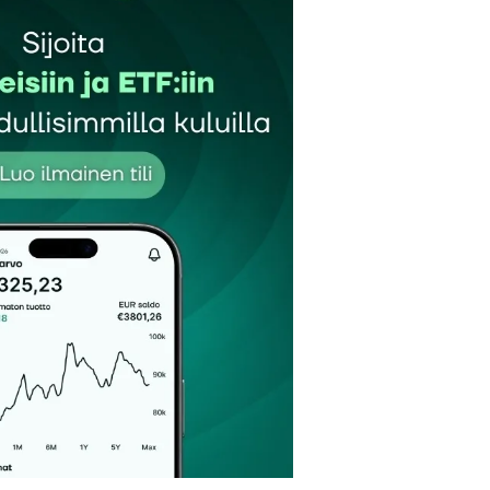
et kentät on merkitty
*
Sähköpostiosoitteesi
*