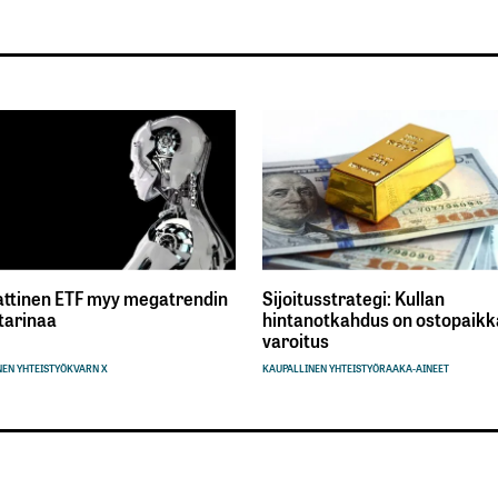
ttinen ETF myy megatrendin
Sijoitusstrategi: Kullan
tarinaa
hintanotkahdus on ostopaikka
varoitus
EN YHTEISTYÖ
KVARN X
KAUPALLINEN YHTEISTYÖ
RAAKA-AINEET