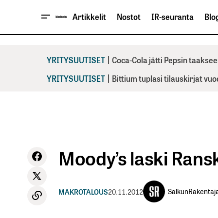
Artikkelit
Nostot
IR-seuranta
Blog
|
YRITYSUUTISET
Coca-Cola jätti Pepsin taaksee
|
YRITYSUUTISET
Bittium tuplasi tilauskirjat vu
Moody’s laski Rans
SalkunRakentaj
MAKROTALOUS
20.11.2012