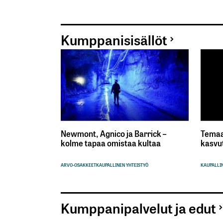
Kumppanisisällöt
Newmont, Agnico ja Barrick –
Temaa
kolme tapaa omistaa kultaa
kasvu
ARVO-OSAKKEET
KAUPALLINEN YHTEISTYÖ
KAUPALLIN
Kumppanipalvelut ja edut