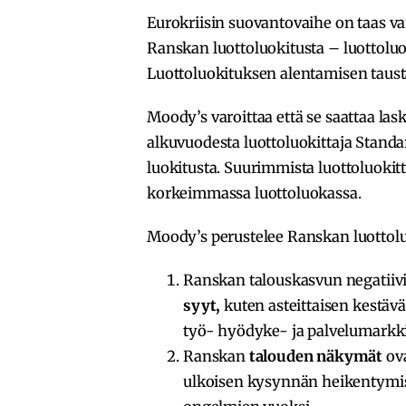
Eurokriisin suovantovaihe on taas va
Ranskan luottoluokitusta – luottolu
Luottoluokituksen alentamisen taust
Moody’s varoittaa että se saattaa las
alkuvuodesta luottoluokittaja Standa
luokitusta. Suurimmista luottoluokitt
korkeimmassa luottoluokassa.
Moody’s perustelee Ranskan luottolu
Ranskan talouskasvun negatiivi
syyt,
kuten asteittaisen kestä
työ- hyödyke- ja palvelumarkki
Ranskan
talouden näkymät
ova
ulkoisen kysynnän heikentymisen