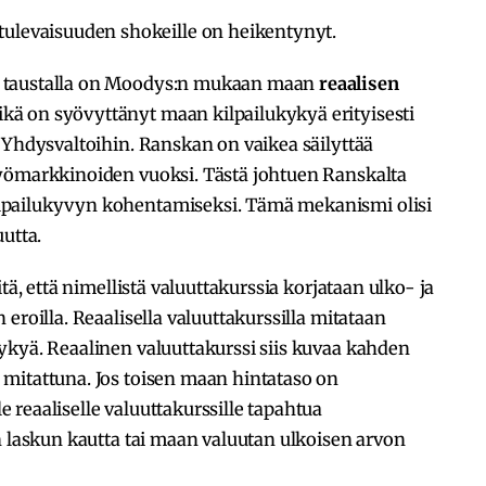
ulevaisuuden shokeille on heikentynyt.
 taustalla on Moodys:n mukaan maan
reaalisen
ikä on syövyttänyt maan kilpailukykyä erityisesti
 Yhdysvaltoihin. Ranskan on vaikea säilyttää
yömarkkinoiden vuoksi. Tästä johtuen Ranskalta
lpailukyvyn kohentamiseksi. Tämä mekanismi olisi
utta.
tä, että nimellistä valuuttakurssia korjataan ulko- ja
eroilla. Reaalisella valuuttakurssilla mitataan
ykyä. Reaalinen valuuttakurssi siis kuvaa kahden
mitattuna. Jos toisen maan hintataso on
reaaliselle valuuttakurssille tapahtua
n laskun kautta tai maan valuutan ulkoisen arvon