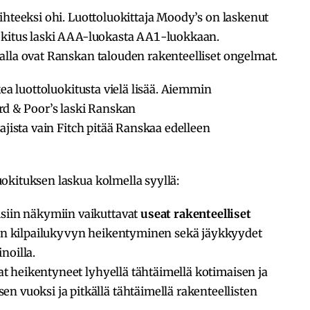
ihteeksi ohi. Luottoluokittaja Moody’s on laskenut
okitus laski AAA-luokasta AA1-luokkaan.
alla ovat Ranskan talouden rakenteelliset ongelmat.
kea luottoluokitusta vielä lisää. Aiemmin
rd & Poor’s laski Ranskan
ajista vain Fitch pitää Ranskaa edelleen
okituksen laskua kolmella syyllä:
siin näkymiin vaikuttavat
useat rakenteelliset
vän kilpailukyvyn heikentyminen sekä jäykkyydet
noilla.
t heikentyneet lyhyellä tähtäimellä kotimaisen ja
 vuoksi ja pitkällä tähtäimellä rakenteellisten