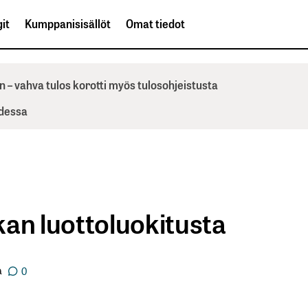
it
Kumppanisisällöt
Omat tiedot
n – vahva tulos korotti myös tulosohjeistusta
odessa
kan luottoluokitusta
a
0