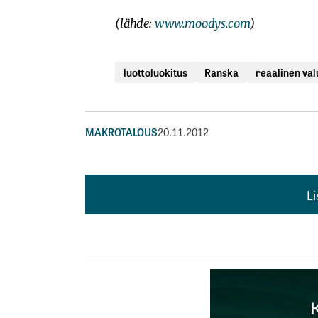
(lähde:
www.moodys.com
)
luottoluokitus
Ranska
reaalinen val
MAKROTALOUS
20.11.2012
L
L
kirj