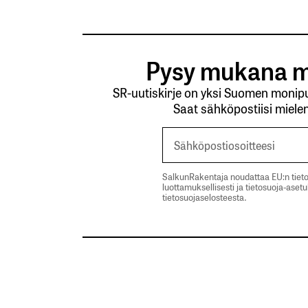
Pysy mukana m
SR-uutiskirje on yksi Suomen monipuo
Saat sähköpostiisi mielen
SalkunRakentaja noudattaa EU:n tieto
luottamuksellisesti ja tietosuoja-aset
tietosuojaselosteesta.