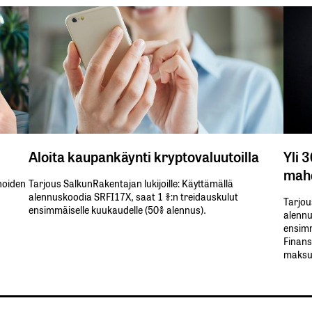
Aloita kaupankäynti kryptovaluutoilla
Yli 
mahd
inoiden
Tarjous SalkunRakentajan lukijoille: Käyttämällä​ ​
alennuskoodia​ ​SRFI17X,​ ​saat​ ​1 %:n treidauskulut​ ​
Tarjou
ensimmäiselle​ ​kuukaudelle​ ​(50%​ ​alennus).
alennus
ensimm
Finans
maksul