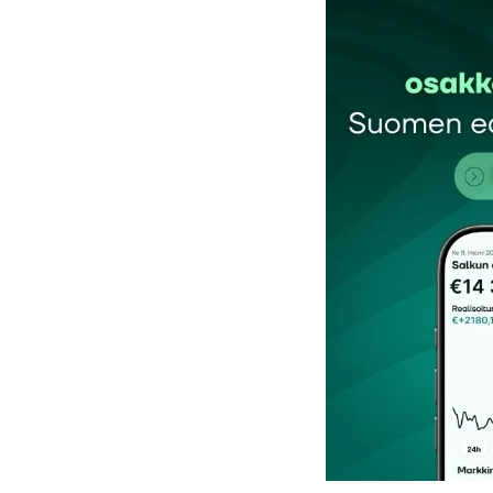
Sähköpostiosoitettasi ei julkaista.
Pakollis
Kommentti
*
Nimesi tai nimimerkkisi
*
Tilaa SalkunRakentajan uutiskirje
Lähetä kommentti