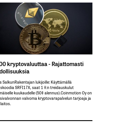
300 kryptovaluuttaa - Rajattomasti
ollisuuksia
s SalkunRakentajan lukijoille: Käyttämällä​ ​
koodia​ ​SRFI17X,​ ​saat​ ​1 %:n treidauskulut​ ​
äiselle​ ​kuukaudelle​ ​(50%​ ​alennus).Coinmotion Oy on
sivalvonnan valvoma kryptovarapalvelun tarjoaja ja
aitos.