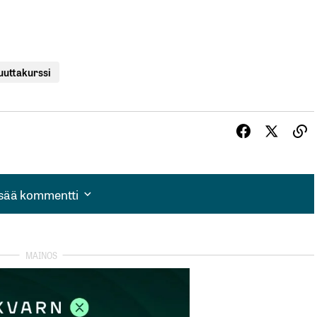
uuttakurssi
isää kommentti
isää kommentti
autua sisään
rekisteröityä