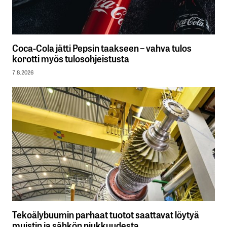
Coca-Cola jätti Pepsin taakseen – vahva tulos
korotti myös tulosohjeistusta
7.8.2026
Tekoälybuumin parhaat tuotot saattavat löytyä
muistin ja sähkön niukkuudesta