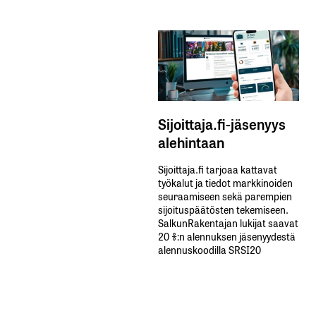
Sijoittaja.fi-jäsenyys
alehintaan
Sijoittaja.fi tarjoaa kattavat
työkalut ja tiedot markkinoiden
seuraamiseen sekä parempien
sijoituspäätösten tekemiseen.
SalkunRakentajan lukijat saavat
20 %:n alennuksen jäsenyydestä
alennuskoodilla SRSI20