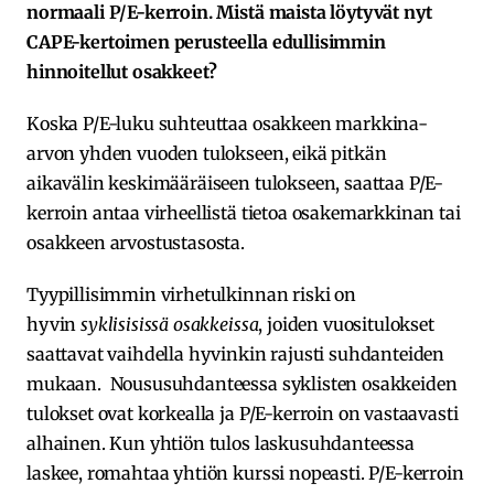
normaali P/E-kerroin. Mistä maista löytyvät nyt
CAPE-kertoimen perusteella edullisimmin
hinnoitellut osakkeet?
Koska P/E-luku suhteuttaa osakkeen markkina-
arvon yhden vuoden tulokseen, eikä pitkän
aikavälin keskimääräiseen tulokseen, saattaa P/E-
kerroin antaa virheellistä tietoa osakemarkkinan tai
osakkeen arvostustasosta.
Tyypillisimmin virhetulkinnan riski on
hyvin
syklisisissä osakkeissa
, joiden vuositulokset
saattavat vaihdella hyvinkin rajusti suhdanteiden
mukaan. Noususuhdanteessa syklisten osakkeiden
tulokset ovat korkealla ja P/E-kerroin on vastaavasti
alhainen. Kun yhtiön tulos laskusuhdanteessa
laskee, romahtaa yhtiön kurssi nopeasti. P/E-kerroin