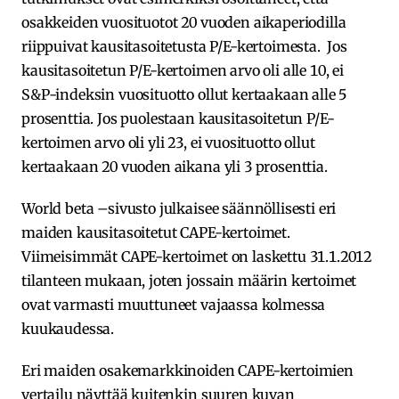
osakkeiden vuosituotot 20 vuoden aikaperiodilla
riippuivat kausitasoitetusta P/E-kertoimesta. Jos
kausitasoitetun P/E-kertoimen arvo oli alle 10, ei
S&P-indeksin vuosituotto ollut kertaakaan alle 5
prosenttia. Jos puolestaan kausitasoitetun P/E-
kertoimen arvo oli yli 23, ei vuosituotto ollut
kertaakaan 20 vuoden aikana yli 3 prosenttia.
World beta –sivusto julkaisee säännöllisesti eri
maiden kausitasoitetut CAPE-kertoimet.
Viimeisimmät CAPE-kertoimet on laskettu 31.1.2012
tilanteen mukaan, joten jossain määrin kertoimet
ovat varmasti muuttuneet vajaassa kolmessa
kuukaudessa.
Eri maiden osakemarkkinoiden CAPE-kertoimien
vertailu näyttää kuitenkin suuren kuvan