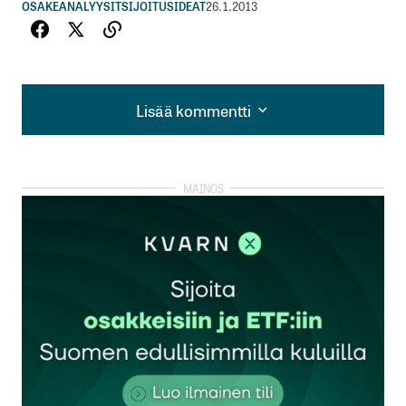
OSAKEANALYYSIT
SIJOITUSIDEAT
26.1.2013
Lisää kommentti
Lisää kommentti
kirjautua
sisään
rekisteröityä
Sähköpostiosoitettasi ei julkaista.
Pakolliset
kentät on merkitty
*