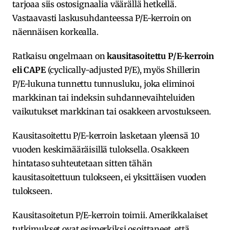
tarjoaa siis ostosignaalia väärällä hetkellä.
Vastaavasti laskusuhdanteessa P/E-kerroin on
näennäisen korkealla.
Ratkaisu ongelmaan on
kausitasoitettu P/E-kerroin
eli CAPE
(cyclically-adjusted P/E), myös Shillerin
P/E-lukuna tunnettu tunnusluku, joka eliminoi
markkinan tai indeksin suhdannevaihteluiden
vaikutukset markkinan tai osakkeen arvostukseen.
Kausitasoitettu P/E-kerroin lasketaan yleensä 10
vuoden keskimääräisillä tuloksella. Osakkeen
hintataso suhteutetaan sitten tähän
kausitasoitettuun tulokseen, ei yksittäisen vuoden
tulokseen.
Kausitasoitetun P/E-kerroin toimii. Amerikkalaiset
tutkimukset ovat esimerkiksi osoittaneet, että