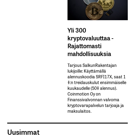
Yli 300
kryptovaluuttaa -
Rajattomasti
mahdollisuuksia
Tarjous SalkunRakentajan
lukijoille: Käyttämällä​ ​
alennuskoodia​ ​SRFI17X,​ ​saat​ ​1
%:n treidauskulut​ ​ensimmäiselle​ ​
kuukaudelle​ ​(50%​ ​alennus).
Coinmotion Oy on
Finanssivalvonnan valvoma
kryptovarapalvelun tarjoaja ja
maksulaitos.
Uusimmat