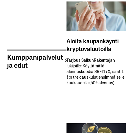
Aloita kaupankäynti
kryptovaluutoilla
Kumppanipalvelut
Tarjous SalkunRakentajan
ja edut
lukijoille: Käyttämällä​ ​
alennuskoodia​ ​SRFI17X,​ ​saat​ ​1
%:n treidauskulut​ ​ensimmäiselle​ ​
kuukaudelle​ ​(50%​ ​alennus).