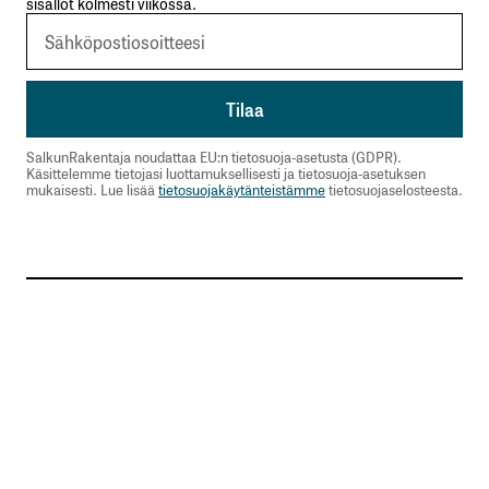
sisällöt kolmesti viikossa.
SalkunRakentaja noudattaa EU:n tietosuoja-asetusta (GDPR).
Käsittelemme tietojasi luottamuksellisesti ja tietosuoja-asetuksen
mukaisesti. Lue lisää
tietosuojakäytänteistämme
tietosuojaselosteesta.