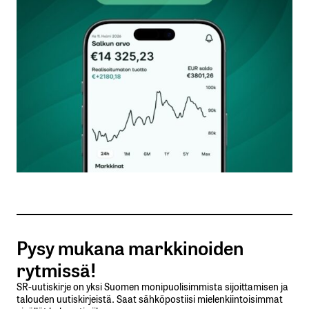
Kommentti
*
Nimesi tai nimimerkkisi
*
Sähköpostiosoitteesi
*
Tilaa SalkunRakentajan uutiskirje
Pysy mukana markkinoiden
Lähetä kommentti
rytmissä!
SR-uutiskirje on yksi Suomen monipuolisimmista sijoittamisen ja
talouden uutiskirjeistä. Saat sähköpostiisi mielenkiintoisimmat