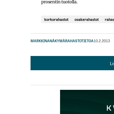
prosentin tuotolla.
korkorahastot
osakerahastot
raha
MARKKINANÄKYMÄ
RAHASTOTIETOA
10.2.2013
L
L
kirj