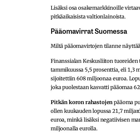
Lisäksi osa osakemarkkinoille virtaav
pitkäaikaisista valtionlainoista.
Pääomavirrat Suomessa
Miltä pääomavirtojen tilanne näytt
Finanssialan Keskusliiton tuoreiden
tammikuussa 5,5 prosenttia, eli 1,3 
sijoitettiin 608 miljoonaa euroa. Lo
joka puolestaan kasvatti pääomaa 628
Pitkän koron rahastojen
pääoma puo
ollen kuukauden lopussa 21,7 miljard
euroa, minkä lisäksi negatiivisen 
miljoonalla eurolla.