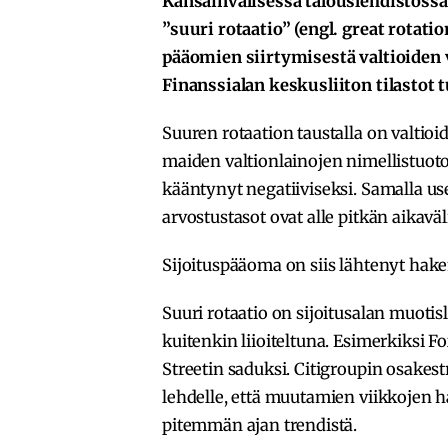
Kansainvälisessä talouslehdistössä
”suuri rotaatio” (engl. great rotati
pääomien siirtymisestä valtioiden 
Finanssialan keskusliiton tilastot 
Suuren rotaation taustalla on valtioi
maiden valtionlainojen nimellistuotot 
kääntynyt negatiiviseksi. Samalla u
arvostustasot ovat alle pitkän aikavä
Sijoituspääoma on siis lähtenyt ha
Suuri rotaatio on sijoitusalan muotisl
kuitenkin liioiteltuna. Esimerkiksi F
Streetin saduksi. Citigroupin osakes
lehdelle, että muutamien viikkojen h
pitemmän ajan trendistä.