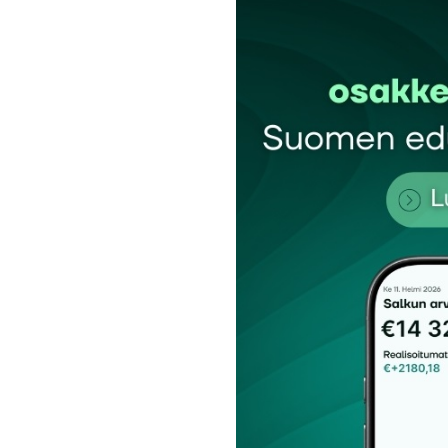
Sähköpostiosoitettasi ei julkaista.
Pakollis
Kommentti
*
Nimesi tai nimimerkkisi
*
Tilaa SalkunRakentajan uutiskirje
Lähetä kommentti