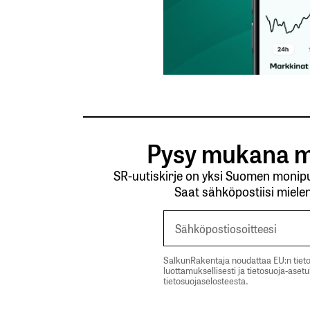
Pysy mukana m
SR-uutiskirje on yksi Suomen monipuo
Saat sähköpostiisi mielen
SalkunRakentaja noudattaa EU:n tieto
luottamuksellisesti ja tietosuoja-aset
tietosuojaselosteesta.