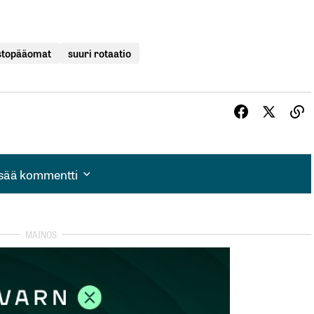
stopääomat
suuri rotaatio
isää kommentti
isää kommentti
autua sisään
rekisteröityä