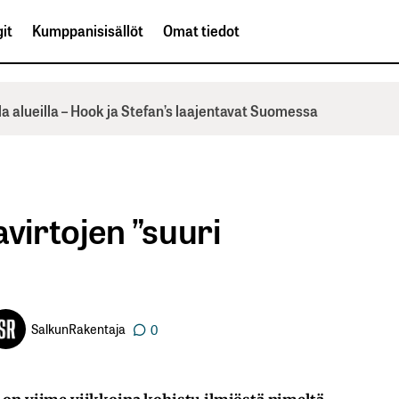
it
Kumppanisisällöt
Omat tiedot
la alueilla – Hook ja Stefan’s laajentavat Suomessa
irtojen ”suuri
SalkunRakentaja
0