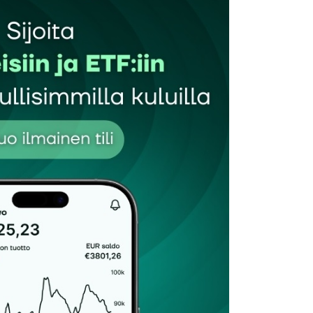
et kentät on merkitty
*
Sähköpostiosoitteesi
*