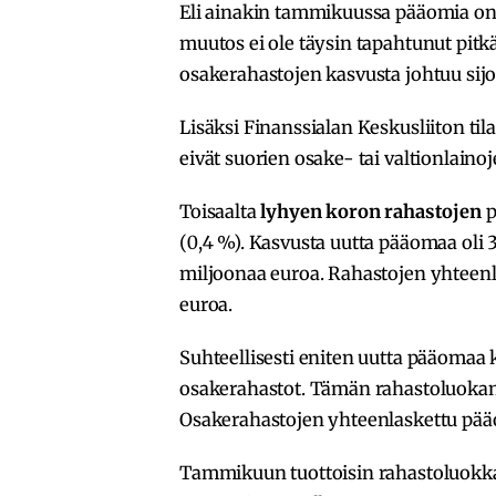
Eli ainakin tammikuussa pääomia on
muutos ei ole täysin tapahtunut pit
osakerahastojen kasvusta johtuu sij
Lisäksi Finanssialan Keskusliiton ti
eivät suorien osake- tai valtionlaino
Toisaalta
lyhyen koron rahastojen
p
(0,4 %). Kasvusta uutta pääomaa oli 
miljoonaa euroa. Rahastojen yhteenl
euroa.
Suhteellisesti eniten uutta pääomaa 
osakerahastot. Tämän rahastoluokan
Osakerahastojen yhteenlaskettu pääo
Tammikuun tuottoisin rahastoluokka 