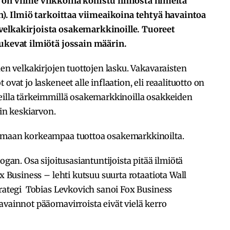
 on viime viikkoina kohistu ilmiöstä nimeltä
on). Ilmiö tarkoittaa viimeaikoina tehtyä havaintoa
velkakirjoista osakemarkkinoille. Tuoreet
tukevat ilmiötä jossain määrin.
den velkakirjojen tuottojen lasku. Vakavaraisten
ovat jo laskeneet alle inflaation, eli reaalituotto on
seilla tärkeimmillä osakemarkkinoilla osakkeiden
lin keskiarvon.
kemaan korkeampaa tuottoa osakemarkkinoilta.
ogan. Osa sijoitusasiantuntijoista pitää ilmiötä
ox Business – lehti kutsuu suurta rotaatiota Wall
trategi Tobias Levkovich sanoi Fox Business
avainnot pääomavirroista eivät vielä kerro