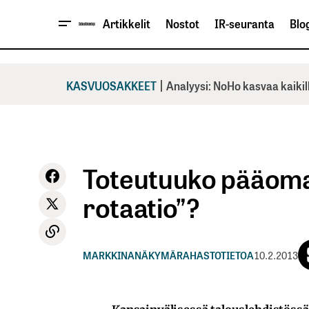
Artikkelit
Nostot
IR-seuranta
Blog
|
KASVUOSAKKEET
Analyysi: NoHo kasvaa kaikil
Toteutuuko pääomav
rotaatio”?
MARKKINANÄKYMÄ
RAHASTOTIETOA
10.2.2013