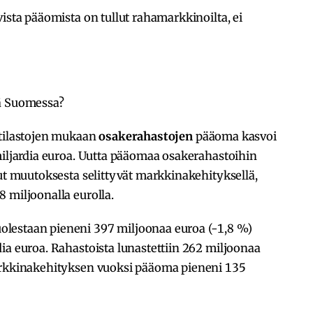
ista pääomista on tullut rahamarkkinoilta, ei
ää Suomessa?
 tilastojen mukaan
osakerahastojen
pääoma kasvoi
miljardia euroa. Uutta pääomaa osakerahastoihin
put muutoksesta selittyvät markkinakehityksellä,
 miljoonalla eurolla.
lestaan pieneni 397 miljoonaa euroa (-1,8 %)
ia euroa. Rahastoista lunastettiin 262 miljoonaa
markkinakehityksen vuoksi pääoma pieneni 135