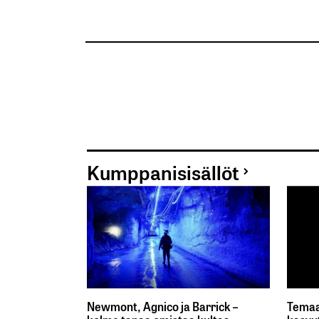
Kumppanisisällöt
Newmont, Agnico ja Barrick –
Temaa