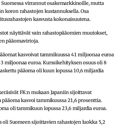
 Suomessa virrannut osakemarkkinoille, mutta
kän koron rahastojen kustannuksella. Osa
oitusrahastojen kasvusta kokonaisuutena.
lastot näyttävät vain rahastopääomien muutokset,
jen pääomavirtoja.
ääomat kasvoivat tammikuussa 41 miljoonaa euroa
33 miljoonaa euroa. Kurssikehityksen osuus oli 8
askettu pääoma oli kuun lopussa 10,6 miljardia
keräsivät FK:n mukaan Japaniin sijoittavat
 pääoma kasvoi tammikuussa 21,6 prosenttia.
ma oli tammikuun lopussa 23,6 miljardia euroa.
oli Suomeen sijoittavien rahastojen luokka 5,2