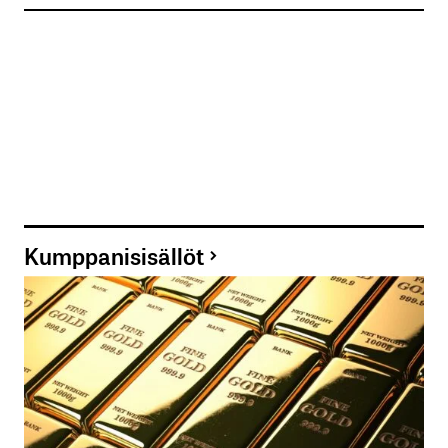
Kumppanisisällöt