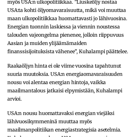
myös USA:n ulkopolitiikkaa. ”Liuskeöljy nostaa
USA:ta kohti öljyomavaraisuutta, mikä voi muuttaa
maan ulkopolitiikkaa huomattavasti jo lähivuosina.
Energian tuonnin laskiessa ja viennin noustessa
talouden vajeongelma pienenee, jolloin riippuvuus
Aasian ja muiden ylijäämämaiden
finanssisijoituksista vähenee”, Kuhalampi päättelee.
Raakaöljyn hinta ei ole viime vuosina tapahtunut
suuria muutoksia. USA:n energiaomavaraisuuden
nousu voi alentaa energian hintoja, vaikka
maailmantalous jatkaisi elpymistään, Kuhalampi
arvioi.
USA:n nousu huomattavaksi energian viejäksi
lähivuosikymmeninä muuttaa myös
maailmanpolitiikan energiastrategisia asetelmia.