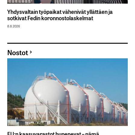
Yhdysvaltain työpaikat vähenivät yllättäen ja
sotkivat Fedin koronnostolaskelmat
8.8.2026
Nostot
EU:n kaasuvarastot hupenevat – nämä