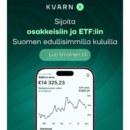
sisään
rekisteröityä
Sähköpostiosoitettasi ei julkaista.
Pakolliset
kentät on merkitty
*
Kommentti
*
Nimesi tai nimimerkkisi
*
Sähköpostiosoitteesi
*