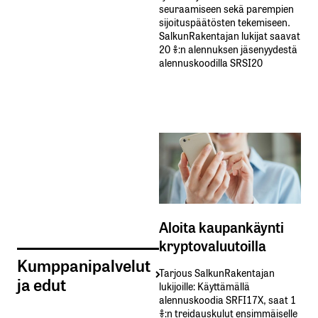
seuraamiseen sekä parempien
sijoituspäätösten tekemiseen.
SalkunRakentajan lukijat saavat
20 %:n alennuksen jäsenyydestä
alennuskoodilla SRSI20
Aloita kaupankäynti
kryptovaluutoilla
Kumppanipalvelut
Tarjous SalkunRakentajan
ja edut
lukijoille: Käyttämällä​ ​
alennuskoodia​ ​SRFI17X,​ ​saat​ ​1
%:n treidauskulut​ ​ensimmäiselle​ ​