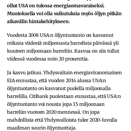
ollut USA on tulossa energiaomavaraiseksi.
Muutoksella voi olla vaikutuksia myös öljyn pitkän
aikavälin hintakehitykseen.
Vuodesta 2008 USA:n öljyntuotanto on kasvanut
reilusta viidestä miljoonasta barrelista päivässä yli
kuuteen miljoonaan barreliin. Kasvua on siis tullut
viidessä vuodessa noin 20 prosenttia.
Ja kasvu jatkuu. Yhdysvaltain energiaviranomainen
EIA ennustaa, että vuoden 2014 alussa USA:n
öljyntuotanto on kasvanut puolella miljoonalla
barrelilla. Citibank puolestaan ennustaa, että USA:n
öljyntuotanto voi nousta jopa 15 miljoonaan
barreliin vuoteen 2020 mennessä. On jopa
mahdollista että Yhdysvalloista tulee 2020-luvulla
maailman suurin öljyntuottaja.