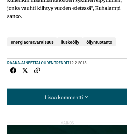
kuitenkin maailmantalouden syklinen elpyminen,
jonka vauhti kiihtyy vuoden edetessä”, Kuhalampi
sanoo.
energiaomavaraisuus
liuskeöljy
öljyntuotanto
RAAKA-AINEET
TALOUDEN TRENDIT
12.2.2013
Lisää kommentti
Lisää kommentti
kirjautua