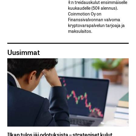
%:n treidauskulut​ ​ensimmäiselle​ ​
kuukaudelle​ ​(50%​ ​alennus).
Coinmotion Oy on
Finanssivalvonnan valvoma
kryptovarapalvelun tarjoaja ja
maksulaitos.
Uusimmat
Ilkan tulos jäi odotuksista – strategiset kulut