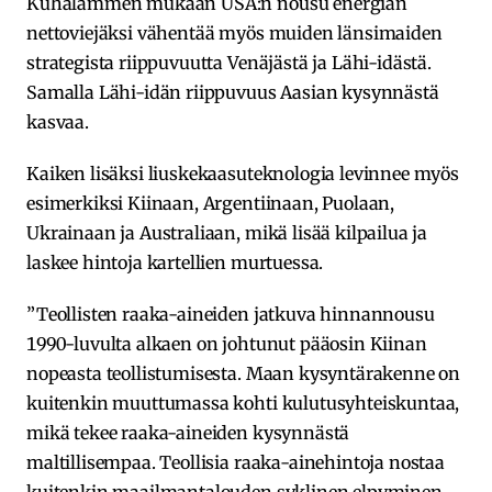
Kuhalammen mukaan USA:n nousu energian
nettoviejäksi vähentää myös muiden länsimaiden
strategista riippuvuutta Venäjästä ja Lähi-idästä.
Samalla Lähi-idän riippuvuus Aasian kysynnästä
kasvaa.
Kaiken lisäksi liuskekaasuteknologia levinnee myös
esimerkiksi Kiinaan, Argentiinaan, Puolaan,
Ukrainaan ja Australiaan, mikä lisää kilpailua ja
laskee hintoja kartellien murtuessa.
”Teollisten raaka-aineiden jatkuva hinnannousu
1990-luvulta alkaen on johtunut pääosin Kiinan
nopeasta teollistumisesta. Maan kysyntärakenne on
kuitenkin muuttumassa kohti kulutusyhteiskuntaa,
mikä tekee raaka-aineiden kysynnästä
maltillisempaa. Teollisia raaka-ainehintoja nostaa