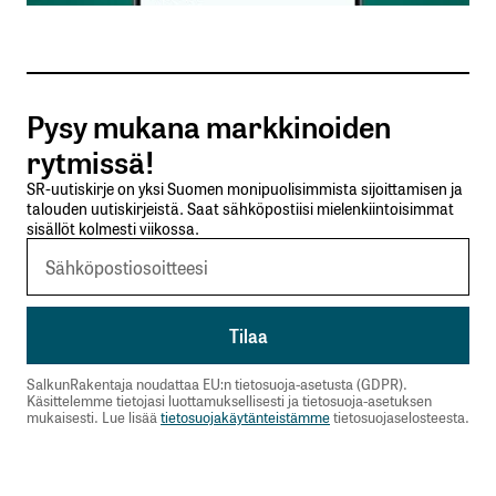
Tilaa SalkunRakentajan uutiskirje
Pysy mukana markkinoiden
Lähetä kommentti
rytmissä!
SR-uutiskirje on yksi Suomen monipuolisimmista sijoittamisen ja
talouden uutiskirjeistä. Saat sähköpostiisi mielenkiintoisimmat
sisällöt kolmesti viikossa.
SalkunRakentaja noudattaa EU:n tietosuoja-asetusta (GDPR).
Käsittelemme tietojasi luottamuksellisesti ja tietosuoja-asetuksen
mukaisesti. Lue lisää
tietosuojakäytänteistämme
tietosuojaselosteesta.