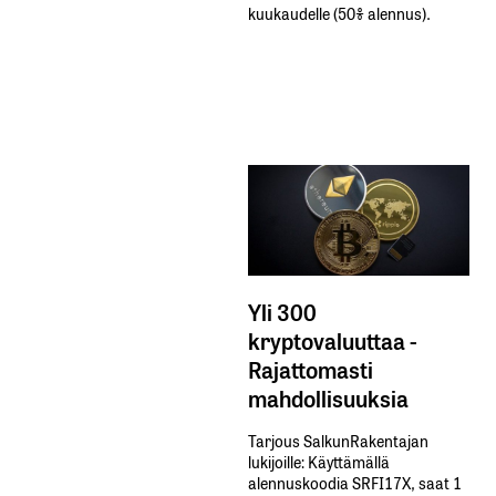
kuukaudelle​ ​(50%​ ​alennus).
Yli 300
kryptovaluuttaa -
Rajattomasti
mahdollisuuksia
Tarjous SalkunRakentajan
lukijoille: Käyttämällä​ ​
alennuskoodia​ ​SRFI17X,​ ​saat​ ​1