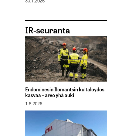
30.7.2026
IR-seuranta
Endominesin Ilomantsin kultalöydös
kasvaa – arvo yhä auki
1.8.2026