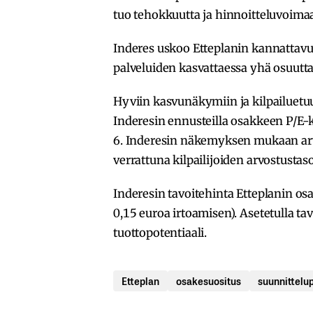
tuo tehokkuutta ja hinnoitteluvoima
Inderes uskoo Etteplanin kannattavu
palveluiden kasvattaessa yhä osuutt
Hyviin kasvunäkymiin ja kilpailuetu
Inderesin ennusteilla osakkeen P/E-k
6. Inderesin näkemyksen mukaan arvo
verrattuna kilpailijoiden arvostustas
Inderesin tavoitehinta Etteplanin os
0,15 euroa irtoamisen). Asetetulla t
tuottopotentiaali.
Etteplan
osakesuositus
suunnittelup