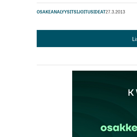
OSAKEANALYYSIT
SIJOITUSIDEAT
27.3.2013
L
L
kirj
Sähköpostiosoitettasi ei julkaista.
Pakollis
Kommentti
*