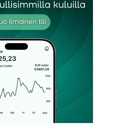
Sähköpostiosoitteesi
*