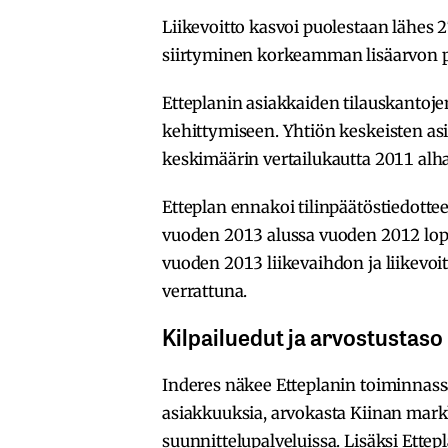
Liikevoitto kasvoi puolestaan lähes 27
siirtyminen korkeamman lisäarvon p
Etteplanin asiakkaiden tilauskantoje
kehittymiseen. Yhtiön keskeisten as
keskimäärin vertailukautta 2011 alha
Etteplan ennakoi tilinpäätöstiedotte
vuoden 2013 alussa vuoden 2012 lopu
vuoden 2013 liikevaihdon ja liikevo
verrattuna.
Kilpailuedut ja arvostustaso
Inderes näkee Etteplanin toiminnassa 
asiakkuuksia, arvokasta Kiinan mar
suunnittelupalveluissa. Lisäksi Ettepl