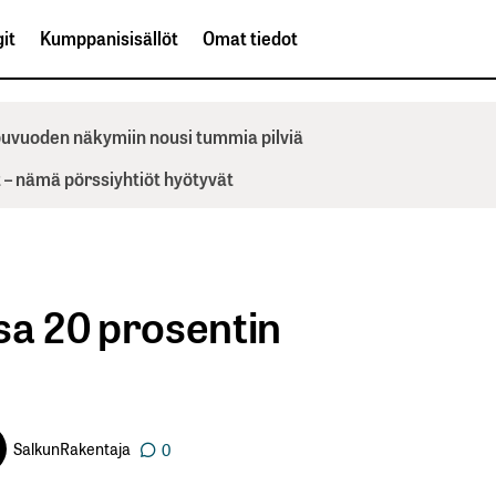
it
Kumppanisisällöt
Omat tiedot
ppuvuoden näkymiin nousi tummia pilviä
– nämä pörssiyhtiöt hyötyvät
sa 20 prosentin
SalkunRakentaja
0