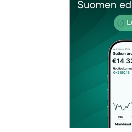
Nimesi tai nimimerkkisi
*
Tilaa SalkunRakentajan uutiskirje
Lähetä kommentti