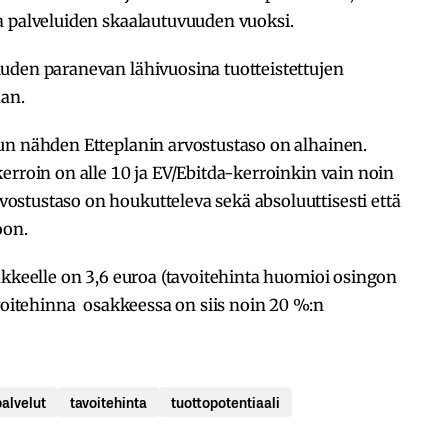
a palveluiden skaalautuvuuden vuoksi.
uden paranevan lähivuosina tuotteistettujen
aan.
un nähden Etteplanin arvostustaso on alhainen.
erroin on alle 10 ja EV/Ebitda-kerroinkin vain noin
stustaso on houkutteleva sekä absoluuttisesti että
oon.
akkeelle on 3,6 euroa (tavoitehinta huomioi osingon
avoitehinna osakkeessa on siis noin 20 %:n
alvelut
tavoitehinta
tuottopotentiaali