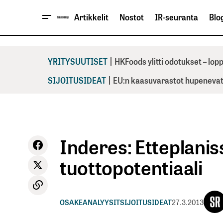
Artikkelit
Nostot
IR-seuranta
Blog
|
YRITYSUUTISET
HKFoods ylitti odotukset – lo
|
SIJOITUSIDEAT
EU:n kaasuvarastot hupenevat 
Inderes: Etteplanis
tuottopotentiaali
OSAKEANALYYSIT
SIJOITUSIDEAT
27.3.2013