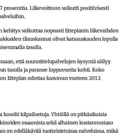
 prosenttia. Liikevoittoon vaikutti positiivisesti
alveluihin.
n kehitys vaikuttaa nopeasti Etteplanin liikevaihdon
iakkaiden tilauskannat olivat katsauskauden lopulla
isemmalla tasolla.
essaan, että suunnittelupalvelujen kysyntä säilyy
n tasolla ja paranee loppuvuotta kohti. Koko
iton Etteplan odottaa kasvavan vuoteen 2012
kosolti kilpailuetuja. Yhtiöllä on pitkäaikaisia
kkinoiden osaamista sekä alhainen kustannustaso
an on edelläkävijä tuotteistetuissa palveluissa, mikä