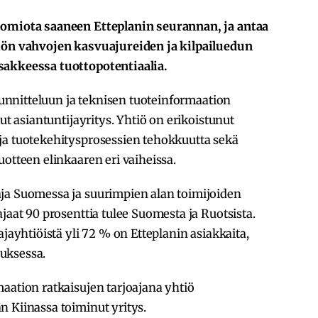
uomiota saaneen Etteplanin seurannan, ja antaa
tiön vahvojen kasvuajureiden ja kilpailuedun
sakkeessa tuottopotentiaalia.
suunnitteluun ja teknisen tuoteinformaation
ut asiantuntijayritys. Yhtiö on erikoistunut
ja tuotekehitysprosessien tehokkuutta sekä
uotteen elinkaaren eri vaiheissa.
ja Suomessa ja suurimpien alan toimijoiden
jaat 90 prosenttia tulee Suomesta ja Ruotsista.
ajayhtiöistä yli 72 % on Etteplanin asiakkaita,
uksessa.
aation ratkaisujen tarjoajana yhtiö
 Kiinassa toiminut yritys.