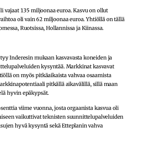
li vajaat 135 miljoonaa euroa. Kasvu on ollut
aihtoa oli vain 62 miljoonaa euroa. Yhtiöllä on tällä
omessa, Ruotsissa, Hollannissa ja Kiinassa.
öytyy Inderesin mukaan kasvavasta koneiden ja
nittelupalveluiden kysyntää. Markkinat kasvavat
iöllä on myös pitkäaikaista vahvaa osaamista
rkkinapotentiaali pitkällä aikavälillä, sillä maan
elä hyvin epäkypsät.
osenttia viime vuonna, josta orgaanista kasvua oli
iseen vaikuttivat teknisten suunnittelupalveluiden
aisujen hyvä kysyntä sekä Etteplanin vahva