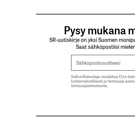
Pysy mukana m
SR-uutiskirje on yksi Suomen monipuo
Saat sähköpostiisi mielen
SalkunRakentaja noudattaa EU:n tieto
luottamuksellisesti ja tietosuoja-aset
tietosuojaselosteesta.