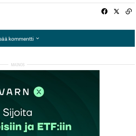
isää kommentti
isää kommentti
autua sisään
rekisteröityä
et kentät on merkitty
*