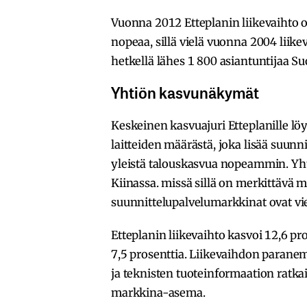
Vuonna 2012 Etteplanin liikevaihto o
nopeaa, sillä vielä vuonna 2004 liikev
hetkellä lähes 1 800 asiantuntijaa Su
Yhtiön kasvunäkymät
Keskeinen kasvuajuri Etteplanille l
laitteiden määrästä, joka lisää suun
yleistä talouskasvua nopeammin. Yht
Kiinassa. missä sillä on merkittävä ma
suunnittelupalvelumarkkinat ovat vi
Etteplanin liikevaihto kasvoi 12,6 pr
7,5 prosenttia. Liikevaihdon paranem
ja teknisten tuoteinformaation ratk
markkina-asema.