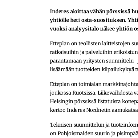
Inderes aloittaa vähän pörssissä h
yhtiölle heti osta-suosituksen. Yh
vuoksi analyysitalo näkee yhtiön o
Etteplan on teollisten laitteistojen 
ratkaisuihin ja palveluihin erikoistun
parantamaan yritysten suunnittelu- 
lisäämään tuotteiden kilpailukykyä t
Etteplan on toimialan markkinajohta
joukossa Ruotsissa. Liikevaihdosta va
Helsingin pörssissä listatuista konep
kertoo Inderes Nordnetin aamukatsa
Teknisen suunnittelun ja tuoteinform
on Pohjoismaiden suurin ja pisimpään