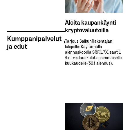
Aloita kaupankäynti
kryptovaluutoilla
Kumppanipalvelut
Tarjous SalkunRakentajan
ja edut
lukijoille: Käyttämällä​ ​
alennuskoodia​ ​SRFI17X,​ ​saat​ ​1
%:n treidauskulut​ ​ensimmäiselle​ ​
kuukaudelle​ ​(50%​ ​alennus).