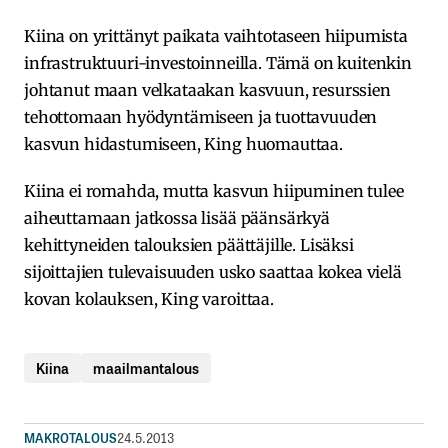
Kiina on yrittänyt paikata vaihtotaseen hiipumista
infrastruktuuri-investoinneilla. Tämä on kuitenkin
johtanut maan velkataakan kasvuun, resurssien
tehottomaan hyödyntämiseen ja tuottavuuden
kasvun hidastumiseen, King huomauttaa.
Kiina ei romahda, mutta kasvun hiipuminen tulee
aiheuttamaan jatkossa lisää päänsärkyä
kehittyneiden talouksien päättäjille. Lisäksi
sijoittajien tulevaisuuden usko saattaa kokea vielä
kovan kolauksen, King varoittaa.
Kiina
maailmantalous
MAKROTALOUS
24.5.2013