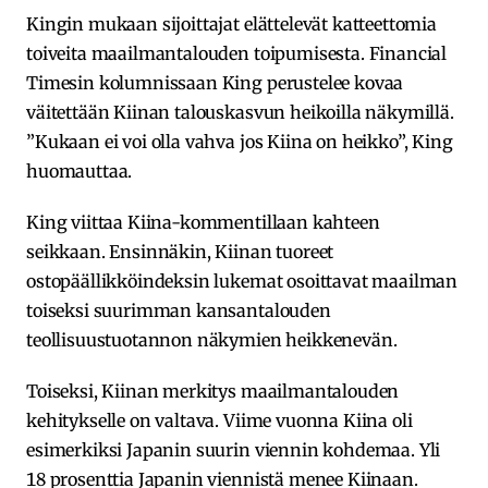
Kingin mukaan sijoittajat elättelevät katteettomia
toiveita maailmantalouden toipumisesta. Financial
Timesin kolumnissaan King perustelee kovaa
väitettään Kiinan talouskasvun heikoilla näkymillä.
”Kukaan ei voi olla vahva jos Kiina on heikko”, King
huomauttaa.
King viittaa Kiina-kommentillaan kahteen
seikkaan. Ensinnäkin, Kiinan tuoreet
ostopäällikköindeksin lukemat osoittavat maailman
toiseksi suurimman kansantalouden
teollisuustuotannon näkymien heikkenevän.
Toiseksi, Kiinan merkitys maailmantalouden
kehitykselle on valtava. Viime vuonna Kiina oli
esimerkiksi Japanin suurin viennin kohdemaa. Yli
18 prosenttia Japanin viennistä menee Kiinaan.