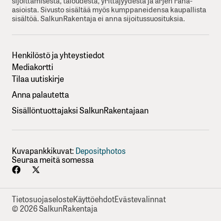
sijoittamisesta, taloudesta, yrittäjyydesta ja arjen raha-
asioista. Sivusto sisältää myös kumppaneidensa kaupallista
sisältöä. SalkunRakentaja ei anna sijoitussuosituksia.
Henkilöstö ja yhteystiedot
Mediakortti
Tilaa uutiskirje
Anna palautetta
Sisällöntuottajaksi SalkunRakentajaan
Kuvapankkikuvat:
Depositphotos
Seuraa meitä somessa
Tietosuojaseloste
Käyttöehdot
Evästevalinnat
© 2026 SalkunRakentaja