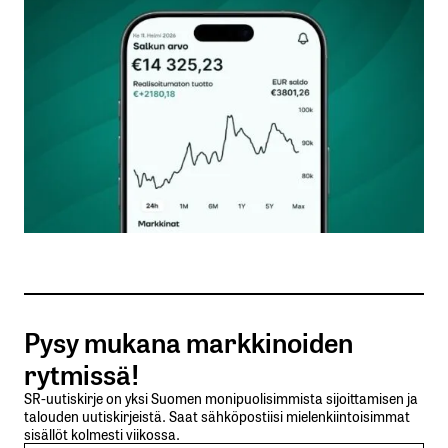
Kommentti
*
Nimesi tai nimimerkkisi
*
Sähköpostiosoitteesi
*
Tilaa SalkunRakentajan uutiskirje
Pysy mukana markkinoiden
Lähetä kommentti
rytmissä!
SR-uutiskirje on yksi Suomen monipuolisimmista sijoittamisen ja
talouden uutiskirjeistä. Saat sähköpostiisi mielenkiintoisimmat
sisällöt kolmesti viikossa.