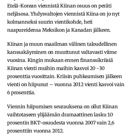
Etelä-Korean viennistä Kiinan osuus on peräti
neljäsosa. Yhdysvaltojen viennistä Kiina on jo nyt
kolmanneksi suurin vientikohde, heti
naapureidensa Meksikon ja Kanadan jälkeen.
Kiinan ja muun maailman välinen taloudellinen
kanssakäyminen on muuttunut valtavasti viime
vuosina. Kingin mukaan ennen finanssikriisiä
Kiinan vienti muihin maihin kasvoi 20 -30
prosenttia vuosittain. Kriisin puhkeamisen jälkeen
vienti on hiipunut – vuonna 2012 vienti kasvoi vain
6 prosenttia.
Viennin hiipumisen seurauksena on ollut Kiinan
vaihtotaseen ylijäämän dramaattinen lasku 10
prosentin BKT-osuudesta vuonna 2007 vain 2,6
prosenttiin vuonna 2012.