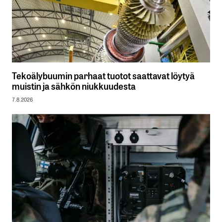
Tekoälybuumin parhaat tuotot saattavat löytyä
muistin ja sähkön niukkuudesta
7.8.2026