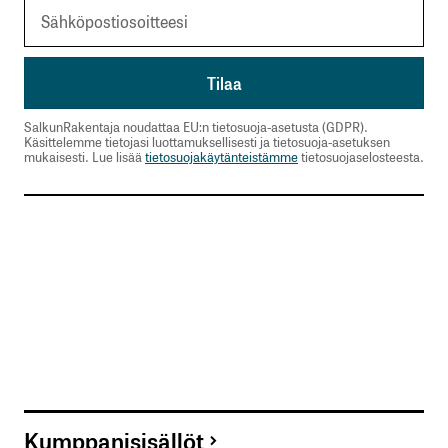
SalkunRakentaja noudattaa EU:n tietosuoja-asetusta (GDPR).
Käsittelemme tietojasi luottamuksellisesti ja tietosuoja-asetuksen
mukaisesti. Lue lisää
tietosuojakäytänteistämme
tietosuojaselosteesta.
Kumppanisisällöt