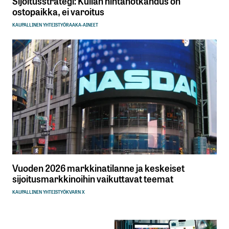
Sijoitusstrategi: Kullan hintanotkahdus on
ostopaikka, ei varoitus
KAUPALLINEN YHTEISTYÖ
RAAKA-AINEET
Vuoden 2026 markkinatilanne ja keskeiset
sijoitusmarkkinoihin vaikuttavat teemat
KAUPALLINEN YHTEISTYÖ
KVARN X