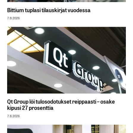
Bittium tuplasi tilauskirjat vuodessa
7.8.2026
Qt Group löi tulosodotukset reippaasti – osake
kipusi 27 prosenttia
7.8.2026