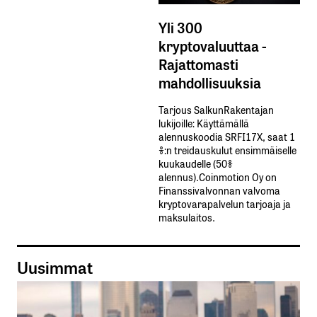
Yli 300
kryptovaluuttaa -
Rajattomasti
mahdollisuuksia
Tarjous SalkunRakentajan
lukijoille: Käyttämällä​ ​
alennuskoodia​ ​SRFI17X,​ ​saat​ ​1
%:n treidauskulut​ ​ensimmäiselle​ ​
kuukaudelle​ ​(50%​ ​
alennus).Coinmotion Oy on
Finanssivalvonnan valvoma
kryptovarapalvelun tarjoaja ja
maksulaitos.
Uusimmat