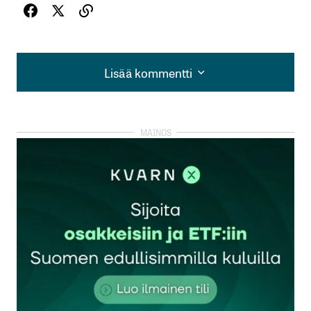
Lisää kommentti
Lisää kommentti
kirjautua
sisään
rekisteröityä
Sähköpostiosoitettasi ei julkaista.
Pakolliset
kentät on merkitty
*