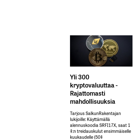
Yli 300
kryptovaluuttaa -
Rajattomasti
mahdollisuuksia
Tarjous SalkunRakentajan
lukijoille: Käyttämällä​ ​
alennuskoodia​ ​SRFI17X,​ ​saat​ ​1
%:n treidauskulut​ ​ensimmäiselle​ ​
kuukaudelle​ ​(50%​ ​