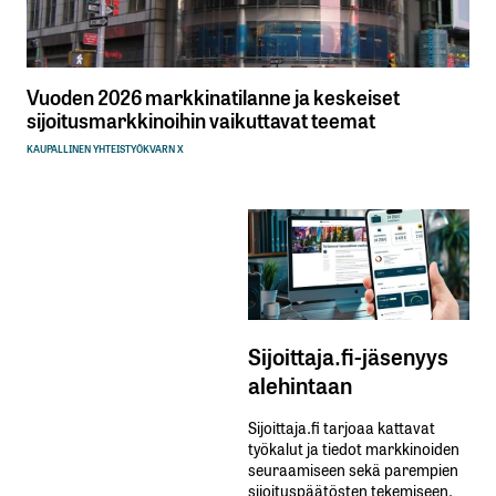
Vuoden 2026 markkinatilanne ja keskeiset
sijoitusmarkkinoihin vaikuttavat teemat
KAUPALLINEN YHTEISTYÖ
KVARN X
Sijoittaja.fi-jäsenyys
alehintaan
Sijoittaja.fi tarjoaa kattavat
työkalut ja tiedot markkinoiden
seuraamiseen sekä parempien
sijoituspäätösten tekemiseen.