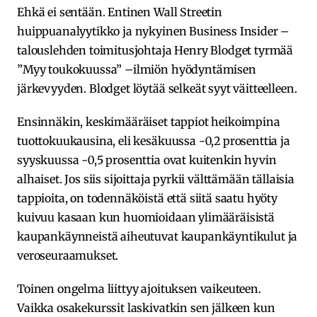
Ehkä ei sentään. Entinen Wall Streetin
huippuanalyytikko ja nykyinen Business Insider –
talouslehden toimitusjohtaja Henry Blodget tyrmää
”Myy toukokuussa” –ilmiön hyödyntämisen
järkevyyden. Blodget löytää selkeät syyt väitteelleen.
Ensinnäkin, keskimääräiset tappiot heikoimpina
tuottokuukausina, eli kesäkuussa -0,2 prosenttia ja
syyskuussa -0,5 prosenttia ovat kuitenkin hyvin
alhaiset. Jos siis sijoittaja pyrkii välttämään tällaisia
tappioita, on todennäköistä että siitä saatu hyöty
kuivuu kasaan kun huomioidaan ylimääräisistä
kaupankäynneistä aiheutuvat kaupankäyntikulut ja
veroseuraamukset.
Toinen ongelma liittyy ajoituksen vaikeuteen.
Vaikka osakekurssit laskivatkin sen jälkeen kun