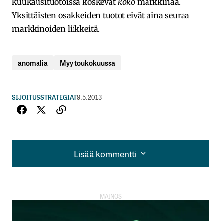
kuukausituotoissa koskevat
koko
markkinaa.
Yksittäisten osakkeiden tuotot eivät aina seuraa
markkinoiden liikkeitä.
anomalia
Myy toukokuussa
SIJOITUSSTRATEGIAT
9.5.2013
Lisää kommentti
Lisää kommentti
kirjautua
sisään
rekisteröityä