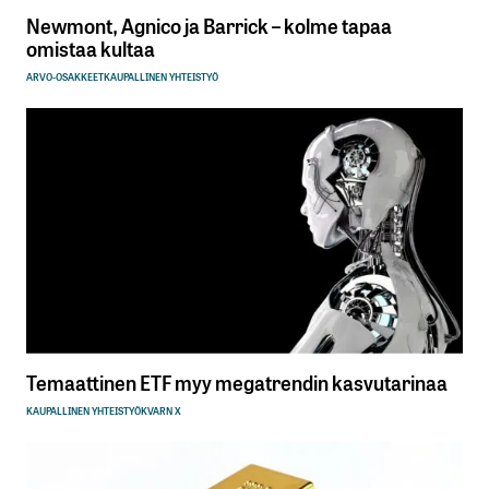
Newmont, Agnico ja Barrick – kolme tapaa
omistaa kultaa
ARVO-OSAKKEET
KAUPALLINEN YHTEISTYÖ
Temaattinen ETF myy megatrendin kasvutarinaa
KAUPALLINEN YHTEISTYÖ
KVARN X