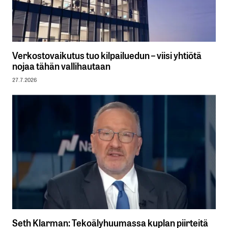
Verkostovaikutus tuo kilpailuedun – viisi yhtiötä
nojaa tähän vallihautaan
27.7.2026
Seth Klarman: Tekoälyhuumassa kuplan piirteitä