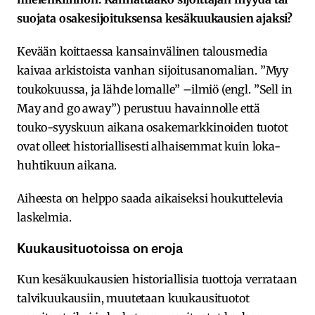
suojata osakesijoituksensa kesäkuukausien ajaksi?
Kevään koittaessa kansainvälinen talousmedia
kaivaa arkistoista vanhan sijoitusanomalian. ”Myy
toukokuussa, ja lähde lomalle” –ilmiö (engl. ”Sell in
May and go away”) perustuu havainnolle että
touko-syyskuun aikana osakemarkkinoiden tuotot
ovat olleet historiallisesti alhaisemmat kuin loka-
huhtikuun aikana.
Aiheesta on helppo saada aikaiseksi houkuttelevia
laskelmia.
Kuukausituotoissa on eroja
Kun kesäkuukausien historiallisia tuottoja verrataan
talvikuukausiin, muutetaan kuukausituotot