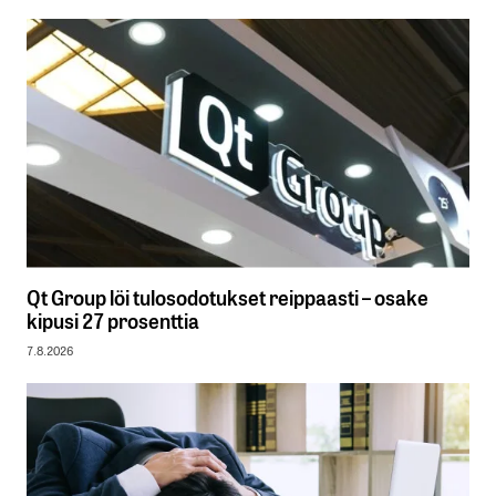
Qt Group löi tulosodotukset reippaasti – osake
kipusi 27 prosenttia
7.8.2026