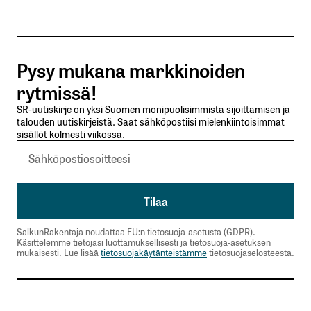
Tilaa SalkunRakentajan uutiskirje
Pysy mukana markkinoiden
Lähetä kommentti
rytmissä!
SR-uutiskirje on yksi Suomen monipuolisimmista sijoittamisen ja
talouden uutiskirjeistä. Saat sähköpostiisi mielenkiintoisimmat
sisällöt kolmesti viikossa.
SalkunRakentaja noudattaa EU:n tietosuoja-asetusta (GDPR).
Käsittelemme tietojasi luottamuksellisesti ja tietosuoja-asetuksen
mukaisesti. Lue lisää
tietosuojakäytänteistämme
tietosuojaselosteesta.