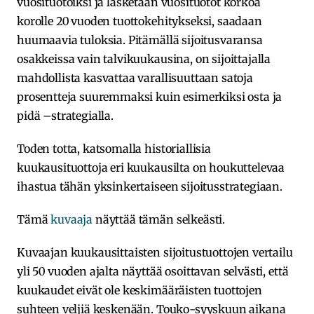
vuosituotoiksi ja lasketaan vuosituotot korkoa
korolle 20 vuoden tuottokehitykseksi, saadaan
huumaavia tuloksia. Pitämällä sijoitusvaransa
osakkeissa vain talvikuukausina, on sijoittajalla
mahdollista kasvattaa varallisuuttaan satoja
prosentteja suuremmaksi kuin esimerkiksi osta ja
pidä –strategialla.
Toden totta, katsomalla historiallisia
kuukausituottoja eri kuukausilta on houkuttelevaa
ihastua tähän yksinkertaiseen sijoitusstrategiaan.
Tämä
kuvaaja
näyttää tämän selkeästi.
Kuvaajan kuukausittaisten sijoitustuottojen vertailu
yli 50 vuoden ajalta näyttää osoittavan selvästi, että
kuukaudet eivät ole keskimääräisten tuottojen
suhteen veljiä keskenään. Touko-syyskuun aikana