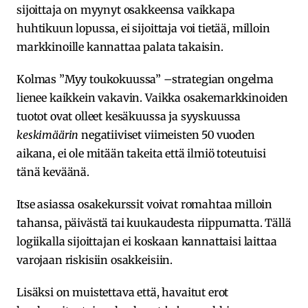
sijoittaja on myynyt osakkeensa vaikkapa
huhtikuun lopussa, ei sijoittaja voi tietää, milloin
markkinoille kannattaa palata takaisin.
Kolmas ”Myy toukokuussa” –strategian ongelma
lienee kaikkein vakavin. Vaikka osakemarkkinoiden
tuotot ovat olleet kesäkuussa ja syyskuussa
keskimäärin
negatiiviset viimeisten 50 vuoden
aikana, ei ole mitään takeita että ilmiö toteutuisi
tänä keväänä.
Itse asiassa osakekurssit voivat romahtaa milloin
tahansa, päivästä tai kuukaudesta riippumatta. Tällä
logiikalla sijoittajan ei koskaan kannattaisi laittaa
varojaan riskisiin osakkeisiin.
Lisäksi on muistettava että, havaitut erot