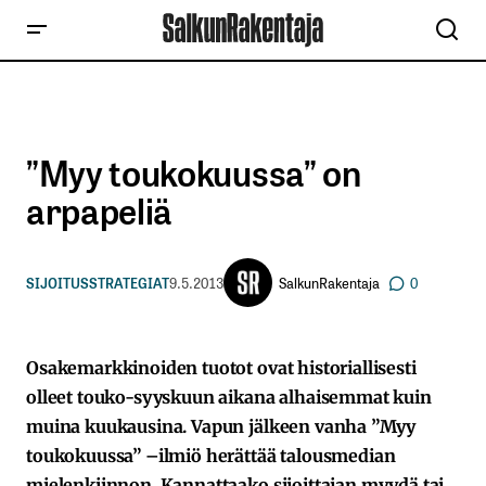
”Myy toukokuussa” on
arpapeliä
SalkunRakentaja
SIJOITUSSTRATEGIAT
9.5.2013
0
Osakemarkkinoiden tuotot ovat historiallisesti
olleet touko-syyskuun aikana alhaisemmat kuin
muina kuukausina. Vapun jälkeen vanha ”Myy
toukokuussa” –ilmiö herättää talousmedian
mielenkiinnon. Kannattaako sijoittajan myydä tai