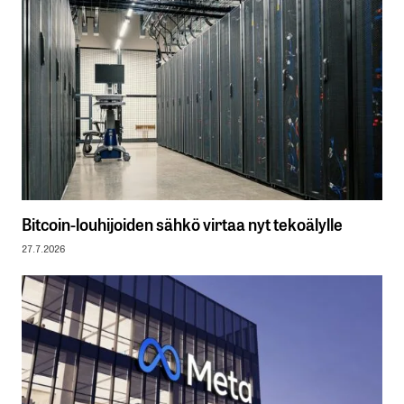
Bitcoin-louhijoiden sähkö virtaa nyt tekoälylle
27.7.2026