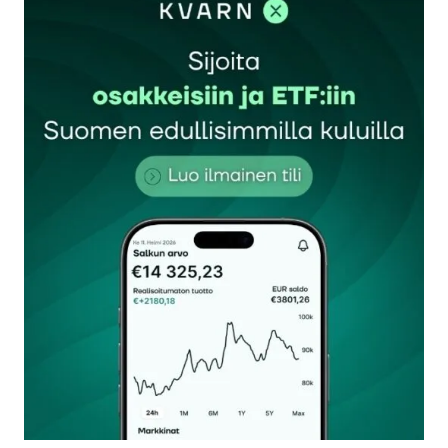
Sähköpostiosoitettasi ei julkaista.
Pakolliset
kentät on merkitty
*
Kommentti
*
Nimesi tai nimimerkkisi
*
Sähköpostiosoitteesi
*