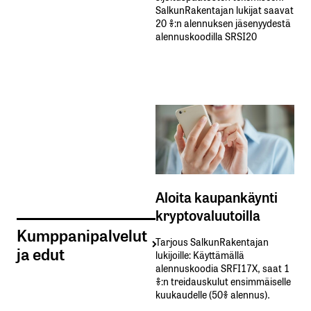
SalkunRakentajan lukijat saavat
20 %:n alennuksen jäsenyydestä
alennuskoodilla SRSI20
Aloita kaupankäynti
kryptovaluutoilla
Kumppanipalvelut
Tarjous SalkunRakentajan
ja edut
lukijoille: Käyttämällä​ ​
alennuskoodia​ ​SRFI17X,​ ​saat​ ​1
%:n treidauskulut​ ​ensimmäiselle​ ​
kuukaudelle​ ​(50%​ ​alennus).