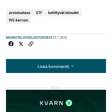
arvostustaso
ETF
kehittyvät taloudet
P/E-kerroin
MAKROTALOUS
SIJOITUSIDEAT
23.7.2013
Lisää kommentti
Lisää kommentti
kirjautua
sisään
rekisteröityä