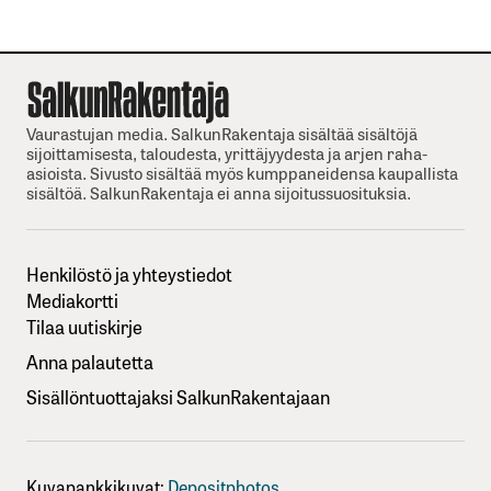
Vaurastujan media. SalkunRakentaja sisältää sisältöjä
sijoittamisesta, taloudesta, yrittäjyydesta ja arjen raha-
asioista. Sivusto sisältää myös kumppaneidensa kaupallista
sisältöä. SalkunRakentaja ei anna sijoitussuosituksia.
Henkilöstö ja yhteystiedot
Mediakortti
Tilaa uutiskirje
Anna palautetta
Sisällöntuottajaksi SalkunRakentajaan
Kuvapankkikuvat:
Depositphotos