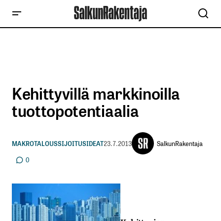
Kehittyvillä markkinoilla
tuottopotentiaalia
SalkunRakentaja
MAKROTALOUS
SIJOITUSIDEAT
23.7.2013
0