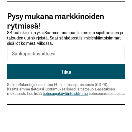
Pysy mukana markkinoiden
Lähetä kommentti
rytmissä!
SR-uutiskirje on yksi Suomen monipuolisimmista sijoittamisen ja
talouden uutiskirjeistä. Saat sähköpostiisi mielenkiintoisimmat
sisällöt kolmesti viikossa.
SalkunRakentaja noudattaa EU:n tietosuoja-asetusta (GDPR).
Käsittelemme tietojasi luottamuksellisesti ja tietosuoja-asetuksen
mukaisesti. Lue lisää
tietosuojakäytänteistämme
tietosuojaselosteesta.