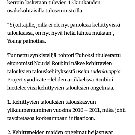
kerroin lasketaan tulevien 12 kuukauden
osakekohtaisilla tulosennusteilla.
“Sijoittajille, joilla ei ole nyt panoksia kehittyvissä
talouksissa, on nyt hyvä hetki lähteä mukaan”,
Young painottaa.
Tunnettu synkistelijä, tohtori Tuhoksi tituleerattu
ekonomisti Nouriel Roubini näkee kehittyvien
talouksien talouskehityksestä
useita sudenkuoppia
.
Project syndicate –lehden artikkelissa Roubini
luettelee viisi kehittyvien talouksien ongelmaa.
1. Kehittyvien talouksien talouskasvun
ylikuumentuminen vuosina 2010 – 2011, mikä johti
tavoitetasoa korkeampaan inflaatioon.
2. Kehittyneiden maiden ongelmat heijastuvat