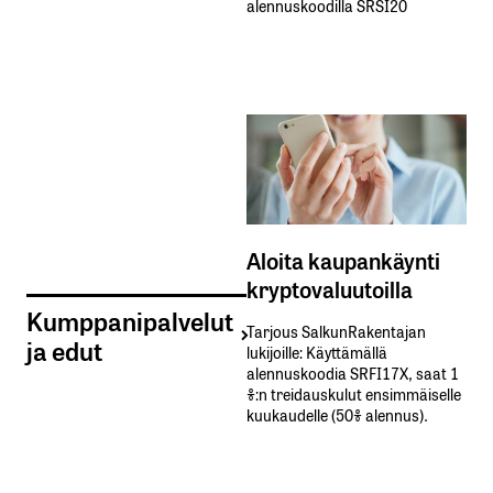
alennuskoodilla SRSI20
Aloita kaupankäynti
kryptovaluutoilla
Kumppanipalvelut
Tarjous SalkunRakentajan
ja edut
lukijoille: Käyttämällä​ ​
alennuskoodia​ ​SRFI17X,​ ​saat​ ​1
%:n treidauskulut​ ​ensimmäiselle​ ​
kuukaudelle​ ​(50%​ ​alennus).