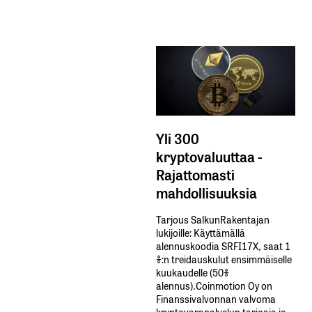
Yli 300
kryptovaluuttaa -
Rajattomasti
mahdollisuuksia
Tarjous SalkunRakentajan
lukijoille: Käyttämällä​ ​
alennuskoodia​ ​SRFI17X,​ ​saat​ ​1
%:n treidauskulut​ ​ensimmäiselle​ ​
kuukaudelle​ ​(50%​ ​
alennus).Coinmotion Oy on
Finanssivalvonnan valvoma
kryptovarapalvelun tarjoaja ja