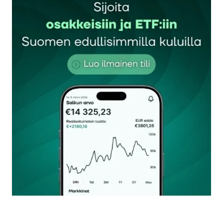
Sähköpostiosoitettasi ei julkaista.
Pakolliset
kentät on merkitty
*
Kommentti
*
Nimesi tai nimimerkkisi
*
Sähköpostiosoitteesi
*
Tilaa SalkunRakentajan uutiskirje