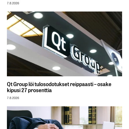
7.8.2026
Qt Group löi tulosodotukset reippaasti – osake
kipusi 27 prosenttia
7.8.2026