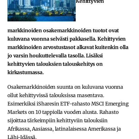
Kehittyvien
markkinoiden osakemarkkinoiden tuotot ovat
kuluvana vuonna selvästi pakkasella. Kehittyvien
markkinoiden arvostustasot alkavat kuitenkin olla
jo varsin houkuttelevalla tasolla.
Lisäksi
kehittyvien talouksien talouskehitys on
kirkastumassa.
Osakemarkkinoiden suunta on kuluvana vuonna
ollut kehittyvissä talouksissa masentava.
Esimerkiksi iSharesin ETF-rahasto MSCI Emerging
Markets on 10 tappiolla vuoden alusta. Rahasto
sijoittaa tärkeimpiin kehittyviin talouksiin
Afrikassa, Aasiassa, latinalaisessa Amerikassa ja
Lähi-Idässä.