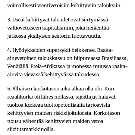
voimallisesti vientivetoisiin kehittyviin talouksiin.
3. Useat kehittyvät taloudet ovat siirtymässä
valtiovetoiseen kapitalismiin, joka heikentää
jatkossa yksityisen sektorin tuottavuutta.
4. Hyödykkeiden supersykli heikkenee. Raaka-
ainevetoinen talouskasvu on hiipumassa Brasiliassa,
Venäjällä, Etelä-Afrikassa ja monessa muussa raaka-
aineita vievässä kehittyvässä taloudessa.
5. Alhaisen korkotason aika alkaa olla ohi. Kun
reaalikorko oli lähes nollassa, sijoittajat hakivat
tuottoa korkeaa tuottopotentiaalia tarjoavista
kehittyvien maiden riskisijoituksista. Korkotason
nousu vähentää kehittyvien maiden vetoa
sijoitusmarkkinoilla.