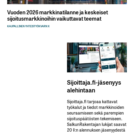
Vuoden 2026 markkinatilanne ja keskeiset
sijoitusmarkkinoihin vaikuttavat teemat
KAUPALLINEN YHTEISTYÖ
KVARN X
Sijoittaja.fi-jäsenyys
alehintaan
Sijoittaja.fi tarjoaa kattavat
työkalut ja tiedot markkinoiden
seuraamiseen sekä parempien
sijoituspäätösten tekemiseen.
SalkunRakentajan lukijat saavat
20 %:n alennuksen jäsenyydestä