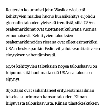
Reutersin kolumnisti John Wasik arvioi, että
kehittyvien maiden huono kurssikehitys ei johdu
globaalin talouden yleisestä trendistä, sillä USA:n
osakemarkkinat ovat tuottaneet kuluvana vuonna
erinomaisesti. Kehittyvien talouksien
osakemarkkinoiden riesana ovat olleet esimerkiksi
USA:n keskuspankin Fedin vihjailut kvantitatiivisen
elvytyksen vähentämisestä.
Myös kehittyvien talouksien nopea talouskasvu on
hiipunut siitä huolimatta että USA:ssa talous on
elpynyt.
Sijoittajat ovat säikähtäneet erityisesti maailman
toiseksi suurimman kansantalouden, Kiinan
hiipuvasta talouskasvusta. Kiinan tilastokeskuksen