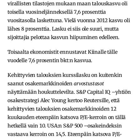
virallisten tilastojen mukaan maan talouskasvu oli
toisella vuosineljänneksellä 7,6 prosenttia
vuositasolla laskettuna. Vielä vuonna 2012 kasvu oli
lähes 8 prosenttia. Lasku ei siis ole suuri, mutta
sijoittajia pelottaa kasvun hiipuminen edelleen.
Toisaalta ekonomistit ennustavat Kiinalle tälle
vuodelle 7,6 prosentin bkt:n kasvua.
Kehittyvien talouksien kurssilasku on kuitenkin
saanut osakemarkkinoiden
arvostustasot
näyttämään houkuttelevilta. S&P Capital IQ –yhtiön
osakestrategi Alec Young kertoo Reutersille, että
kehittyvien talouksien osakemarkkinoiden 12
kuukauden eteenpäin katsova P/E-kerroin on tällä
hetkellä vain 10. USA:n S&P 500 –osakeindeksin
vastaava kerroin on 14,5. Eteenpäin katsova P/E-