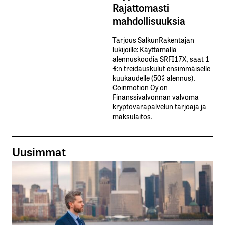
Rajattomasti
mahdollisuuksia
Tarjous SalkunRakentajan
lukijoille: Käyttämällä​ ​
alennuskoodia​ ​SRFI17X,​ ​saat​ ​1
%:n treidauskulut​ ​ensimmäiselle​ ​
kuukaudelle​ ​(50%​ ​alennus).
Coinmotion Oy on
Finanssivalvonnan valvoma
kryptovarapalvelun tarjoaja ja
maksulaitos.
Uusimmat