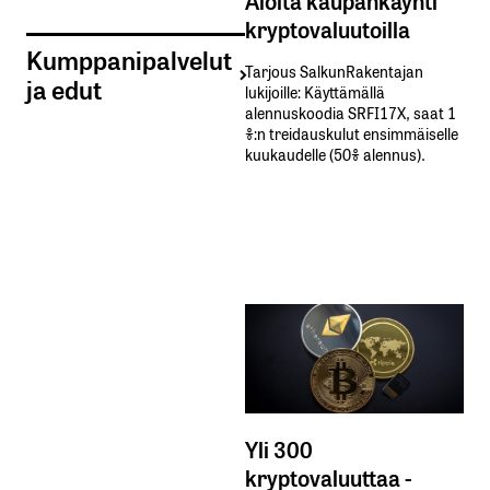
Aloita kaupankäynti
kryptovaluutoilla
Kumppanipalvelut
Tarjous SalkunRakentajan
ja edut
lukijoille: Käyttämällä​ ​
alennuskoodia​ ​SRFI17X,​ ​saat​ ​1
%:n treidauskulut​ ​ensimmäiselle​ ​
kuukaudelle​ ​(50%​ ​alennus).
Yli 300
kryptovaluuttaa -