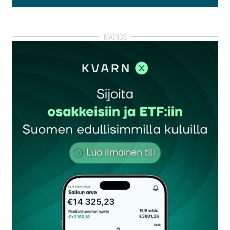
Katso kommentit (1)
Selitä vielä: miten päivä kauppiaan pitäisi toimia ??
Säilyttää ostokuitit vai hankintahintaolettama ??
Paljonko menee veroja vaik’ei voittoja ???
Gigantti
11.3.2014 at 12:45
Vastaa
kirjautua
sisään
rekisteröityä