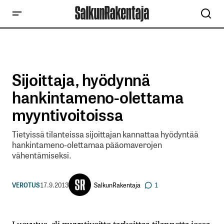
Sijoittaja, hyödynnä
hankintameno-olettama
myyntivoitoissa
Tietyissä tilanteissa sijoittajan kannattaa hyödyntää
hankintameno-olettamaa pääomaverojen
vähentämiseksi.
SalkunRakentaja
VEROTUS
17.9.2013
1