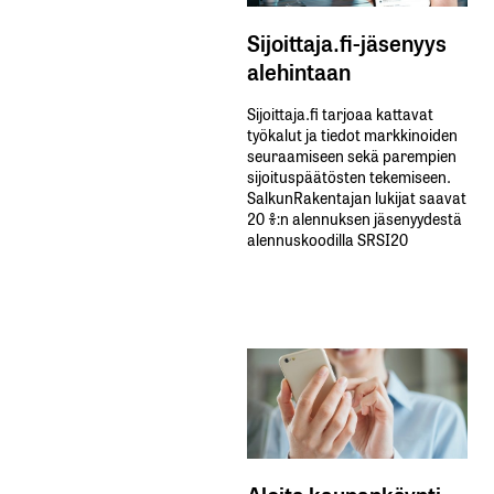
Sijoittaja.fi-jäsenyys
alehintaan
Sijoittaja.fi tarjoaa kattavat
työkalut ja tiedot markkinoiden
seuraamiseen sekä parempien
sijoituspäätösten tekemiseen.
SalkunRakentajan lukijat saavat
20 %:n alennuksen jäsenyydestä
alennuskoodilla SRSI20