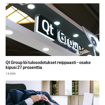
Qt Group löi tulosodotukset reippaasti – osake
kipusi 27 prosenttia
7.8.2026