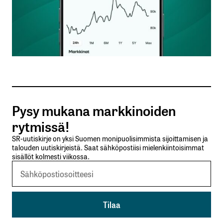
Sähköpostiosoitettasi ei julkaista.
Pakolliset
kentät on merkitty
*
Kommentti
*
Pysy mukana markkinoiden
Nimesi tai nimimerkkisi
*
rytmissä!
SR-uutiskirje on yksi Suomen monipuolisimmista sijoittamisen ja
talouden uutiskirjeistä. Saat sähköpostiisi mielenkiintoisimmat
Sähköpostiosoitteesi
*
sisällöt kolmesti viikossa.
Tilaa SalkunRakentajan uutiskirje
Lähetä kommentti