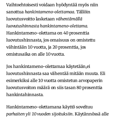
Vaihtoehtoisesti voidaan hyödyntää myös niin
sanottua
hankintameno-olettamaa
. Tällöin
luovutusvoitto lasketaan
vähentämällä
luovutushinnasta hankintameno-olettama.
Hankintameno-olettama on 40 prosenttia
luovutushinnasta, jos omaisuus on omistettu
vähintään 10 vuotta, ja 20 prosenttia, jos
omistusaika on alle 10 vuotta.
Jos hankintameno-olettamaa käytetään,ei
luovutushinnasta saa vähentää mitään muuta. Eli
esimerkiksi alle 10 vuotta omistetun arvopaperin
luovutusvoiton määrä on siis tasan 80 prosenttia
hankintahinnasta.
Hankintameno-olettamana käyttö soveltuu
parhaiten yli 10 vuoden sijoituksiin
. Käytännössä alle