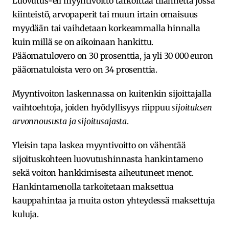
Luovutus-eli myyntivoitto tarkoittaa tilannetta jossa
kiinteistö, arvopaperit tai muun irtain omaisuus
myydään tai vaihdetaan korkeammalla hinnalla
kuin millä se on aikoinaan hankittu.
Pääomatulovero on 30 prosenttia, ja yli 30 000 euron
pääomatuloista vero on 34 prosenttia.
Myyntivoiton laskennassa on kuitenkin sijoittajalla
vaihtoehtoja, joiden hyödyllisyys riippuu
sijoituksen
arvonnoususta ja sijoitusajasta
.
Yleisin tapa laskea myyntivoitto on vähentää
sijoituskohteen luovutushinnasta hankintameno
sekä voiton hankkimisesta aiheutuneet menot.
Hankintamenolla tarkoitetaan maksettua
kauppahintaa ja muita oston yhteydessä maksettuja
kuluja.