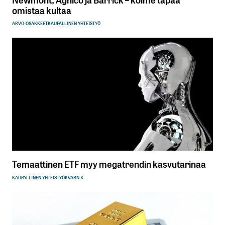
omistaa kultaa
ARVO-OSAKKEET
KAUPALLINEN YHTEISTYÖ
Temaattinen ETF myy megatrendin kasvutarinaa
KAUPALLINEN YHTEISTYÖ
KVARN X