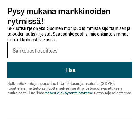
Pysy mukana markkinoiden
Lähetä kommentti
rytmissä!
SR-uutiskirje on yksi Suomen monipuolisimmista sijoittamisen ja
talouden uutiskirjeistä. Saat sähköpostiisi mielenkiintoisimmat
sisällöt kolmesti viikossa.
SalkunRakentaja noudattaa EU:n tietosuoja-asetusta (GDPR).
Käsittelemme tietojasi luottamuksellisesti ja tietosuoja-asetuksen
mukaisesti. Lue lisää
tietosuojakäytänteistämme
tietosuojaselosteesta.