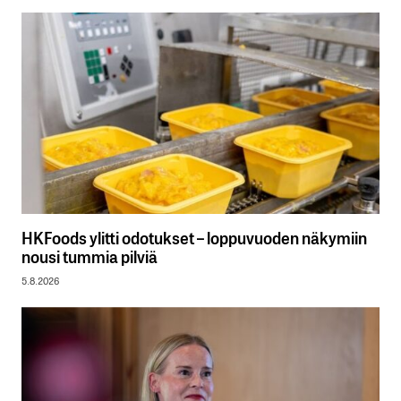
HKFoods ylitti odotukset – loppuvuoden näkymiin
nousi tummia pilviä
5.8.2026