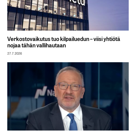
Verkostovaikutus tuo kilpailuedun – viisi yhtiötä
nojaa tähän vallihautaan
27.7.2026