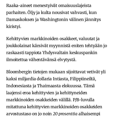
Raaka-aineet menestyivät omaisuuslajeista
parhaiten. Öljy ja kulta nousivat vahvasti, kun
Damaskoksen ja Washingtonin välinen jännitys
kiristyi.
Kehittyvien markkinoiden osakkeet, valuutat ja
joukkolainat kärsivät myynnistä eniten tehtyään jo
raskaasti tappiota Yhdysvaltain keskuspankin
ilmoitettua vähentävänsä elvytystä.
Bloombergin tietojen mukaan sijoittavat vetivät yli
kaksi miljardia dollaria Intiasta, Filippiineiltä,
Indonesiasta ja Thaimaasta elokuussa. Tämä
laajensi eroa kehittyvien ja kehittyneiden
markkinoiden osakkeiden välillä. P/B-luvulla
mitattuna kehittyvien markkinoiden osakkeiden
arvostustaso on jo noin
20 prosenttia
alhaisempi