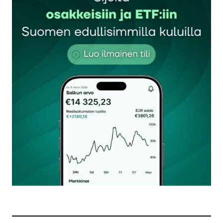
Sähköpostiosoitettasi ei julkaista.
Pakolliset
kentät on merkitty
*
Kommentti
*
Nimesi tai nimimerkkisi
*
Sähköpostiosoitteesi
*
Tilaa SalkunRakentajan uutiskirje