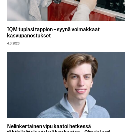
IQM tuplasi tappion – syynä voimakkaat
kasvupanostukset
4.8.2026
Nelinkertainen vipu kaatoi hetkessä