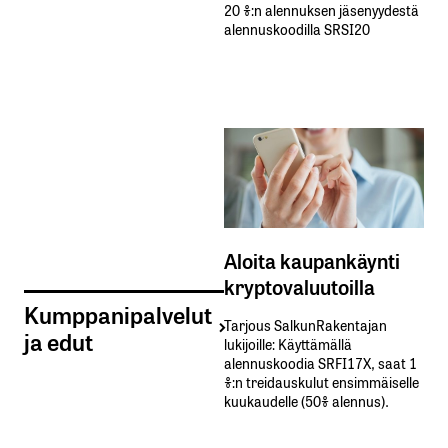
20 %:n alennuksen jäsenyydestä
alennuskoodilla SRSI20
Aloita kaupankäynti
kryptovaluutoilla
Kumppanipalvelut
Tarjous SalkunRakentajan
ja edut
lukijoille: Käyttämällä​ ​
alennuskoodia​ ​SRFI17X,​ ​saat​ ​1
%:n treidauskulut​ ​ensimmäiselle​ ​
kuukaudelle​ ​(50%​ ​alennus).