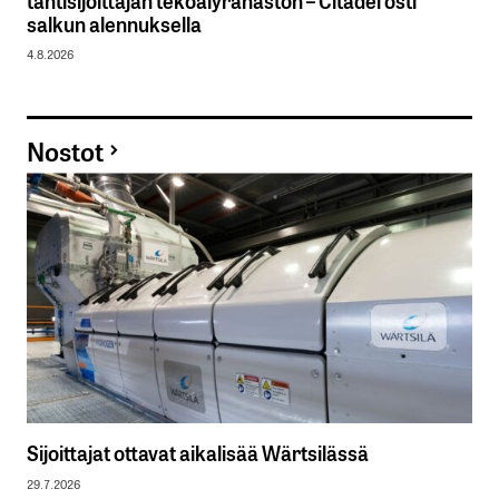
tähtisijoittajan tekoälyrahaston – Citadel osti
salkun alennuksella
4.8.2026
Nostot
Sijoittajat ottavat aikalisää Wärtsilässä
29.7.2026