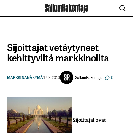
Sijoittajat vetäytyneet
kehittyviltä markkinoilta
SalkunRakentaja
MARKKINANÄKYMÄ
17.9.2013
0
Sijoittajat ovat