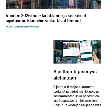
Vuoden 2026 markkinatilanne ja keskeiset
sijoitusmarkkinoihin vaikuttavat teemat
KAUPALLINEN YHTEISTYÖ
KVARN X
Sijoittaja.fi-jäsenyys
alehintaan
Sijoittaja.fi tarjoaa kattavat
työkalut ja tiedot markkinoiden
seuraamiseen sekä parempien
sijoituspäätösten tekemiseen.
SalkunRakentajan lukijat saavat