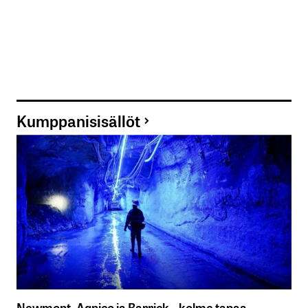
Kumppanisisällöt
Newmont, Agnico ja Barrick – kolme tapaa