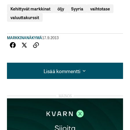
Kehittyvät markkinat
öljy
Syyria
vaihtotase
valuuttakurssit
MARKKINANÄKYMÄ
17.9.2013
Lisää kommentti
Lisää kommentti
kirjautua
sisään
rekisteröityä