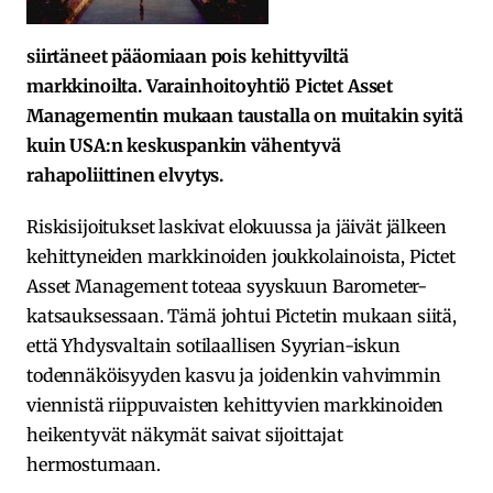
siirtäneet pääomiaan pois kehittyviltä
markkinoilta. Varainhoitoyhtiö Pictet Asset
Managementin mukaan taustalla on muitakin syitä
kuin USA:n keskuspankin vähentyvä
rahapoliittinen elvytys.
Riskisijoitukset laskivat elokuussa ja jäivät jälkeen
kehittyneiden markkinoiden joukkolainoista, Pictet
Asset Management toteaa syyskuun Barometer-
katsauksessaan. Tämä johtui Pictetin mukaan siitä,
että Yhdysvaltain sotilaallisen Syyrian-iskun
todennäköisyyden kasvu ja joidenkin vahvimmin
viennistä riippuvaisten kehittyvien markkinoiden
heikentyvät näkymät saivat sijoittajat
hermostumaan.