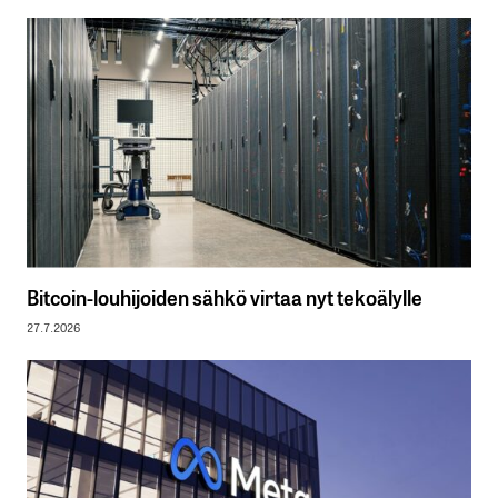
Bitcoin-louhijoiden sähkö virtaa nyt tekoälylle
27.7.2026