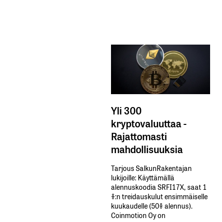
Yli 300
kryptovaluuttaa -
Rajattomasti
mahdollisuuksia
Tarjous SalkunRakentajan
lukijoille: Käyttämällä​ ​
alennuskoodia​ ​SRFI17X,​ ​saat​ ​1
%:n treidauskulut​ ​ensimmäiselle​ ​
kuukaudelle​ ​(50%​ ​alennus).
Coinmotion Oy on