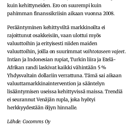
kuin kehittyneiden. Ero on suurempi kuin
pahimman finanssikriisin aikaan vuonna 2008.
Perääntyminen kehittyviltä markkinoilta ei
rajoittunut osakkeisiin, vaan ulottui myös
valuuttoihin ja erityisesti niiden maiden
valuuttoihin, joilla on suurimmat
vaihtotaseen vajeet
.
Intian ja Indonesian rupiat, Turkin liira ja Etelä-
Afrikan randi laskivat kaikki vähintään 5 %
Yhdysvaltain dollariin verrattuna. Tämä sai aikaan
valuuttamarkkinaintervention ja sääntelyn
lisääntymisen useissa kehittyvissä maissa. Trendiä
ei seurannut Venäjän rupla, joka hyötyi
herkkyydestään öljyn hinnalle.
Lähde: Cocomms Oy