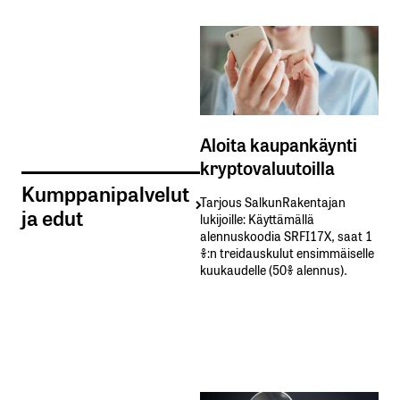
Aloita kaupankäynti
kryptovaluutoilla
Kumppanipalvelut
Tarjous SalkunRakentajan
ja edut
lukijoille: Käyttämällä​ ​
alennuskoodia​ ​SRFI17X,​ ​saat​ ​1
%:n treidauskulut​ ​ensimmäiselle​ ​
kuukaudelle​ ​(50%​ ​alennus).