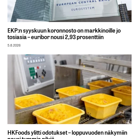
EKP:n syyskuun koronnosto on markkinoille jo
tosiasia – euribor nousi 2,93 prosenttiin
5.8.2026
HKFoods ylitti odotukset – loppuvuoden näkymiin
nousi tummia pilviä