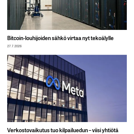
Bitcoin-louhijoiden sähkö virtaa nyt tekoälylle
27.7.2026
Verkostovaikutus tuo kilpailuedun – viisi yhtiötä