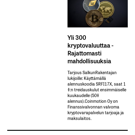
Yli 300
kryptovaluuttaa -
Rajattomasti
mahdollisuuksia
Tarjous SalkunRakentajan
lukijoille: Käyttämällä​ ​
alennuskoodia​ ​SRFI17X,​ ​saat​ ​1
%:n treidauskulut​ ​ensimmäiselle​ ​
kuukaudelle​ ​(50%​ ​
alennus).Coinmotion Oy on
Finanssivalvonnan valvoma
kryptovarapalvelun tarjoaja ja
maksulaitos.