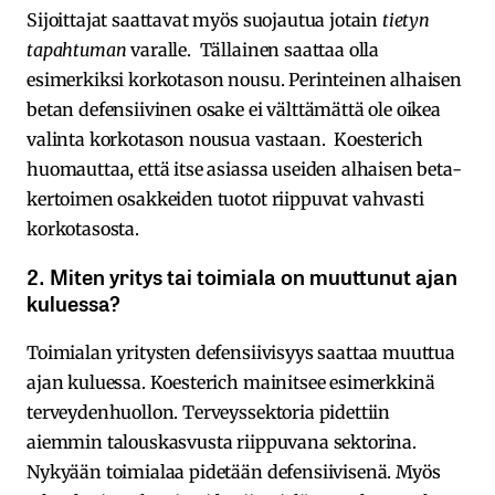
Sijoittajat saattavat myös suojautua jotain
tietyn
tapahtuman
varalle. Tällainen saattaa olla
esimerkiksi korkotason nousu. Perinteinen alhaisen
betan defensiivinen osake ei välttämättä ole oikea
valinta korkotason nousua vastaan. Koesterich
huomauttaa, että itse asiassa useiden alhaisen beta-
kertoimen osakkeiden tuotot riippuvat vahvasti
korkotasosta.
2. Miten yritys tai toimiala on muuttunut ajan
kuluessa?
Toimialan yritysten defensiivisyys saattaa muuttua
ajan kuluessa. Koesterich mainitsee esimerkkinä
terveydenhuollon. Terveyssektoria pidettiin
aiemmin talouskasvusta riippuvana sektorina.
Nykyään toimialaa pidetään defensiivisenä. Myös