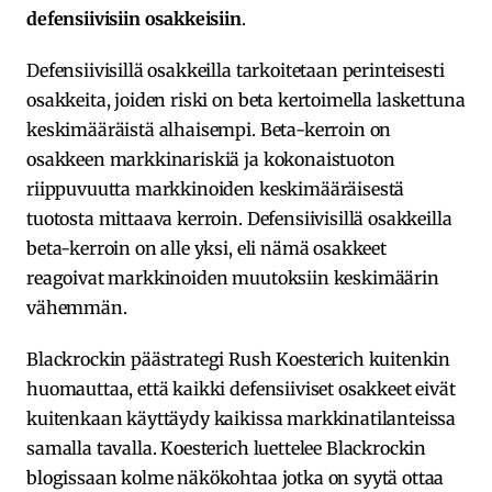
defensiivisiin osakkeisiin
.
Defensiivisillä osakkeilla tarkoitetaan perinteisesti
osakkeita, joiden riski on beta kertoimella laskettuna
keskimääräistä alhaisempi. Beta-kerroin on
osakkeen markkinariskiä ja kokonaistuoton
riippuvuutta markkinoiden keskimääräisestä
tuotosta mittaava kerroin. Defensiivisillä osakkeilla
beta-kerroin on alle yksi, eli nämä osakkeet
reagoivat markkinoiden muutoksiin keskimäärin
vähemmän.
Blackrockin päästrategi Rush Koesterich kuitenkin
huomauttaa, että kaikki defensiiviset osakkeet eivät
kuitenkaan käyttäydy kaikissa markkinatilanteissa
samalla tavalla. Koesterich luettelee Blackrockin
blogissaan kolme näkökohtaa jotka on syytä ottaa