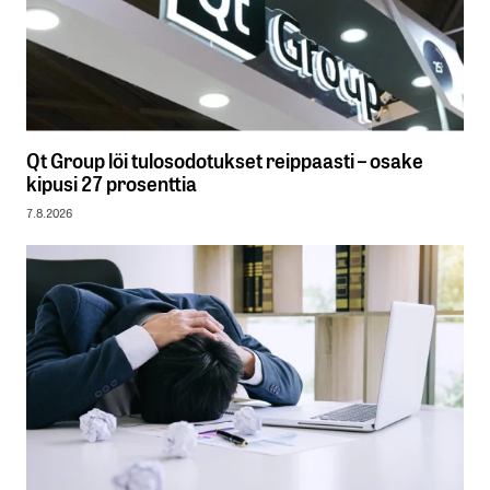
Qt Group löi tulosodotukset reippaasti – osake
kipusi 27 prosenttia
7.8.2026