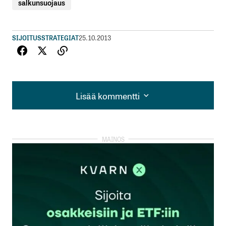
salkunsuojaus
SIJOITUSSTRATEGIAT
25.10.2013
Lisää kommentti
Lisää kommentti
kirjautua
sisään
rekisteröityä