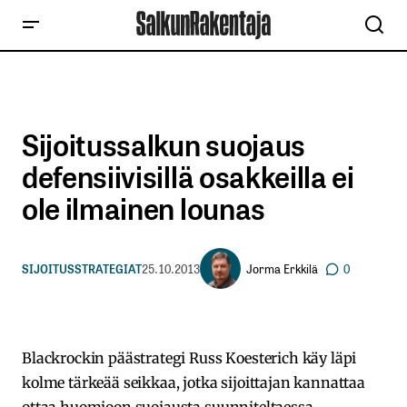
Sijoitussalkun suojaus
defensiivisillä osakkeilla ei
ole ilmainen lounas
Jorma Erkkilä
SIJOITUSSTRATEGIAT
25.10.2013
0
Blackrockin päästrategi Russ Koesterich käy läpi
kolme tärkeää seikkaa, jotka sijoittajan kannattaa