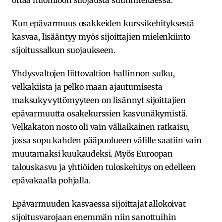
ottaa huomioon suojausta suunniteltaessa.
Kun epävarmuus osakkeiden kurssikehityksestä
kasvaa, lisääntyy myös sijoittajien mielenkiinto
sijoitussalkun suojaukseen.
Yhdysvaltojen liittovaltion hallinnon sulku,
velkakiista ja pelko maan ajautumisesta
maksukyvyttömyyteen on lisännyt sijoittajien
epävarmuutta osakekurssien kasvunäkymistä.
Velkakaton nosto oli vain väliaikainen ratkaisu,
jossa sopu kahden pääpuolueen välille saatiin vain
muutamaksi kuukaudeksi. Myös Euroopan
talouskasvu ja yhtiöiden tuloskehitys on edelleen
epävakaalla pohjalla.
Epävarmuuden kasvaessa sijoittajat allokoivat
sijoitusvarojaan enemmän niin sanottuihin