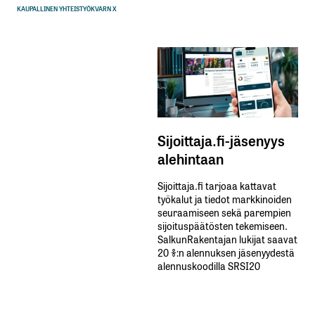
KAUPALLINEN YHTEISTYÖ
KVARN X
Sijoittaja.fi-jäsenyys
alehintaan
Sijoittaja.fi tarjoaa kattavat
työkalut ja tiedot markkinoiden
seuraamiseen sekä parempien
sijoituspäätösten tekemiseen.
SalkunRakentajan lukijat saavat
20 %:n alennuksen jäsenyydestä
alennuskoodilla SRSI20