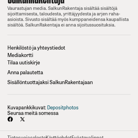
Vaurastujan media. SalkunRakentaja sisältää sisältöjä
sijoittamisesta, taloudesta, yrittäjyydesta ja arjen raha-
asioista. Sivusto sisältää myös kumppaneidensa kaupallista
sisältöä. SalkunRakentaja ei anna sijoitussuosituksia.
Henkilöstö ja yhteystiedot
Mediakortti
Tilaa uutiskirje
Anna palautetta
Sisällöntuottajaksi SalkunRakentajaan
Kuvapankkikuvat:
Depositphotos
Seuraa meitä somessa
Tietosuojaseloste
Käyttöehdot
Evästevalinnat