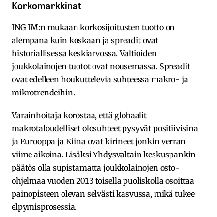
Korkomarkkinat
ING IM:n mukaan korkosijoitusten tuotto on
alempana kuin koskaan ja spreadit ovat
historiallisessa keskiarvossa. Valtioiden
joukkolainojen tuotot ovat nousemassa. Spreadit
ovat edelleen houkuttelevia suhteessa makro- ja
mikrotrendeihin.
Varainhoitaja korostaa, että globaalit
makrotaloudelliset olosuhteet pysyvät positiivisina
ja Eurooppa ja Kiina ovat kirineet jonkin verran
viime aikoina. Lisäksi Yhdysvaltain keskuspankin
päätös olla supistamatta joukkolainojen osto-
ohjelmaa vuoden 2013 toisella puoliskolla osoittaa
painopisteen olevan selvästi kasvussa, mikä tukee
elpymisprosessia.