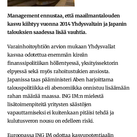
Management ennustaa, että maailmantalouden
kasvu kiihtyy vuonna 2014 Yhdysvaltain ja Japanin
talouksien saadessa lisää vauhtia.
Varainhoitoyhtiön arvion mukaan Yhdysvallat
kasvaa odotettua enemmän kireän
finanssipolitiikan höllentyessä, yksityissektorin
elpyessä sekä myös rahoitustukien ansiosta.
Japanissa taas pääministeri Aben harjoittama
talouspolitiikka eli abenomiikka onnistuu lisäämään
rahan määrää maassa. ING IM:n mielestä
lisätoimenpiteitä yritysten säästöjen
vapauttamiseksi ei kuitenkaan pitäisi tehdä ja
kulutusveron nousu on edelleen riski.
Euroopassa ING IM odottaa kasvupotentiaalin