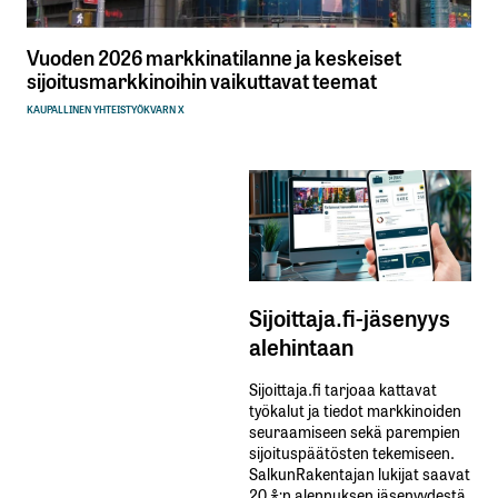
Vuoden 2026 markkinatilanne ja keskeiset
sijoitusmarkkinoihin vaikuttavat teemat
KAUPALLINEN YHTEISTYÖ
KVARN X
Sijoittaja.fi-jäsenyys
alehintaan
Sijoittaja.fi tarjoaa kattavat
työkalut ja tiedot markkinoiden
seuraamiseen sekä parempien
sijoituspäätösten tekemiseen.
SalkunRakentajan lukijat saavat
20 %:n alennuksen jäsenyydestä