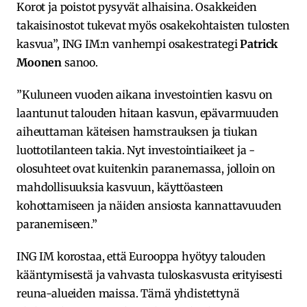
Korot ja poistot pysyvät alhaisina. Osakkeiden
takaisinostot tukevat myös osakekohtaisten tulosten
kasvua”, ING IM:n vanhempi osakestrategi
Patrick
Moonen
sanoo.
”Kuluneen vuoden aikana investointien kasvu on
laantunut talouden hitaan kasvun, epävarmuuden
aiheuttaman käteisen hamstrauksen ja tiukan
luottotilanteen takia. Nyt investointiaikeet ja -
olosuhteet ovat kuitenkin paranemassa, jolloin on
mahdollisuuksia kasvuun, käyttöasteen
kohottamiseen ja näiden ansiosta kannattavuuden
paranemiseen.”
ING IM korostaa, että Eurooppa hyötyy talouden
kääntymisestä ja vahvasta tuloskasvusta erityisesti
reuna-alueiden maissa. Tämä yhdistettynä