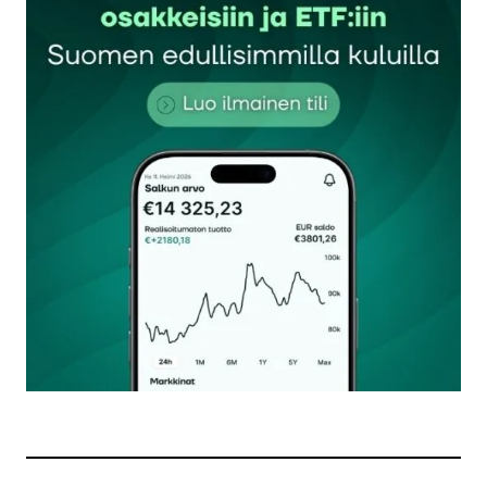
Sähköpostiosoitettasi ei julkaista.
Pakolliset
kentät on merkitty
*
Kommentti
*
Nimesi tai nimimerkkisi
*
Sähköpostiosoitteesi
*
Tilaa SalkunRakentajan uutiskirje