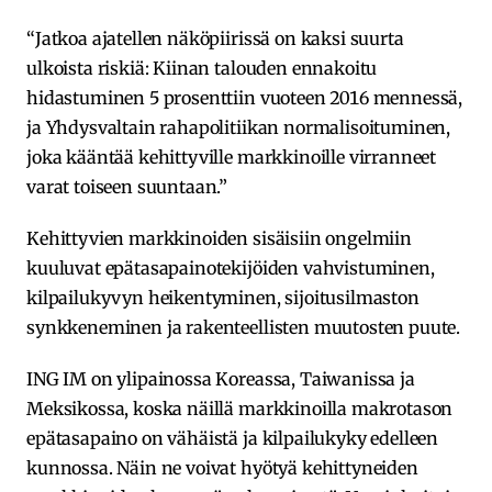
“Jatkoa ajatellen näköpiirissä on kaksi suurta
ulkoista riskiä: Kiinan talouden ennakoitu
hidastuminen 5 prosenttiin vuoteen 2016 mennessä,
ja Yhdysvaltain rahapolitiikan normalisoituminen,
joka kääntää kehittyville markkinoille virranneet
varat toiseen suuntaan.”
Kehittyvien markkinoiden sisäisiin ongelmiin
kuuluvat epätasapainotekijöiden vahvistuminen,
kilpailukyvyn heikentyminen, sijoitusilmaston
synkkeneminen ja rakenteellisten muutosten puute.
ING IM on ylipainossa Koreassa, Taiwanissa ja
Meksikossa, koska näillä markkinoilla makrotason
epätasapaino on vähäistä ja kilpailukyky edelleen
kunnossa. Näin ne voivat hyötyä kehittyneiden