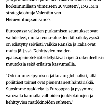
korkeimmillaan viimeiseen 20 vuoteen”, ING IM:n
strategiajohtaja
Valentijn van
Nieuwenhuijzen
sanoo.
Euroopassa velkojen purkamisen seuraukset ovat
vaihdelleet, mutta reuna-alueiden kilpailukyvyssä
on edistytty selvästi, vaikka Ranska ja Italia ovat
muita jäljessä. Kehittyvien maiden
epätasapainotekijät edellyttävät ripeitä rakenteellisia
muutoksia sekä erilaista kasvumallia.
“Odotamme elpymisen jatkuvan globaalisti, sillä
poliittiset toimet ovat pienentäneet häntäriskiä.
Suosimme osakkeita ja Eurooppaa ja pysymme
varovalla kannalla valtioiden joukkolainojen ja
kehittyvien markkinoiden suhteen.”