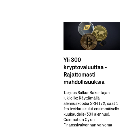
Yli 300
kryptovaluuttaa -
Rajattomasti
mahdollisuuksia
Tarjous SalkunRakentajan
lukijoille: Käyttämällä​ ​
alennuskoodia​ ​SRFI17X,​ ​saat​ ​1
%:n treidauskulut​ ​ensimmäiselle​ ​
kuukaudelle​ ​(50%​ ​alennus).
Coinmotion Oy on
Finanssivalvonnan valvoma