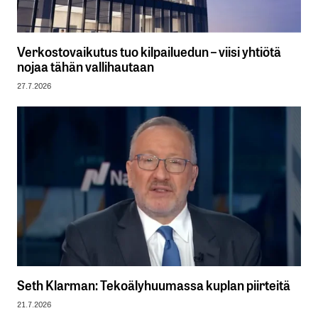
Verkostovaikutus tuo kilpailuedun – viisi yhtiötä
nojaa tähän vallihautaan
27.7.2026
Seth Klarman: Tekoälyhuumassa kuplan piirteitä
21.7.2026