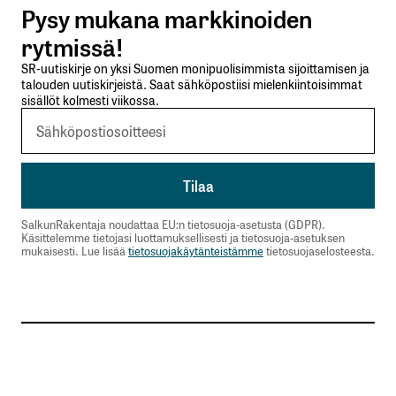
Pysy mukana markkinoiden
Lähetä kommentti
rytmissä!
SR-uutiskirje on yksi Suomen monipuolisimmista sijoittamisen ja
talouden uutiskirjeistä. Saat sähköpostiisi mielenkiintoisimmat
sisällöt kolmesti viikossa.
SalkunRakentaja noudattaa EU:n tietosuoja-asetusta (GDPR).
Käsittelemme tietojasi luottamuksellisesti ja tietosuoja-asetuksen
mukaisesti. Lue lisää
tietosuojakäytänteistämme
tietosuojaselosteesta.