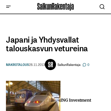
Japani ja Yhdysvallat
talouskasvun vetureina
SalkunRakentaja
MAKROTALOUS
28.11.2013
0
ING Investment