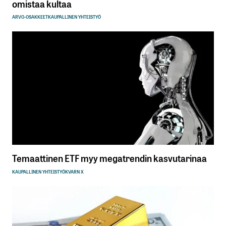
omistaa kultaa
ARVO-OSAKKEET
KAUPALLINEN YHTEISTYÖ
Temaattinen ETF myy megatrendin kasvutarinaa
KAUPALLINEN YHTEISTYÖ
KVARN X