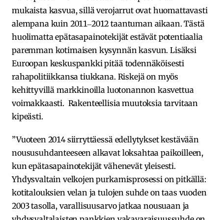
mukaista kasvua, sillä verojarrut ovat huomattavasti
alempana kuin 2011‒2012 taantuman aikaan. Tästä
huolimatta epätasapainotekijät estävät potentiaalia
paremman kotimaisen kysynnän kasvun. Lisäksi
Euroopan keskuspankki pitää todennäköisesti
rahapolitiikkansa tiukkana. Riskejä on myös
kehittyvillä markkinoilla luotonannon kasvettua
voimakkaasti. Rakenteellisia muutoksia tarvitaan
kipeästi.
”Vuoteen 2014 siirryttäessä edellytykset kestävään
noususuhdanteeseen alkavat loksahtaa paikoilleen,
kun epätasapainotekijät vähenevät yleisesti.
Yhdysvaltain velkojen purkamisprosessi on pitkällä:
kotitalouksien velan ja tulojen suhde on taas vuoden
2003 tasolla, varallisuusarvo jatkaa nousuaan ja
yhdysvaltalaisten pankkien vakavaraisuussuhde on