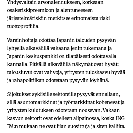
Yhdysvaltain arvonalennukseen, korkeaan
osakeriskipreemioon ja alentuneeseen
järjestelmäriskiin merkitsee erinomaista riski‒
tuottoprofiilia.
Varainhoitaja odottaa Japanin talouden pysyvän
lyhyellä aikavälillä vakaana jenin tukemana ja
Japanin keskuspankki on tilapäisesti odottavalla
kannalla. Pitkällä aikavälillä näkymät ovat hyvät:
talousluvut ovat vahvoja, yritysten tuloskasvu hyvää
ja rahapolitiikan odotetaan pysyvän löyhänä.
Sijoitukset syklisille sektoreille pysyvät ennallaan,
sillä asuntomarkkinat ja työmarkkinat kohenevat ja
yritysten kulutuksen odotetaan nousevan. Vakaan
kasvun sektorit ovat edelleen alipainossa, koska ING
IM:n mukaan ne ovat liian suosittuja ja siten kalliita.