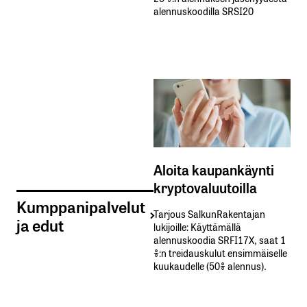
alennuskoodilla SRSI20
Aloita kaupankäynti
kryptovaluutoilla
Kumppanipalvelut
Tarjous SalkunRakentajan
ja edut
lukijoille: Käyttämällä​ ​
alennuskoodia​ ​SRFI17X,​ ​saat​ ​1
%:n treidauskulut​ ​ensimmäiselle​ ​
kuukaudelle​ ​(50%​ ​alennus).