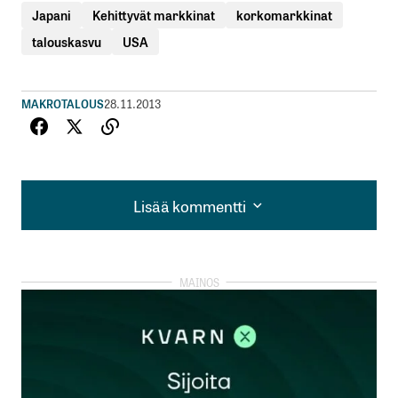
Japani
Kehittyvät markkinat
korkomarkkinat
talouskasvu
USA
MAKROTALOUS
28.11.2013
Lisää kommentti
Lisää kommentti
kirjautua
sisään
rekisteröityä