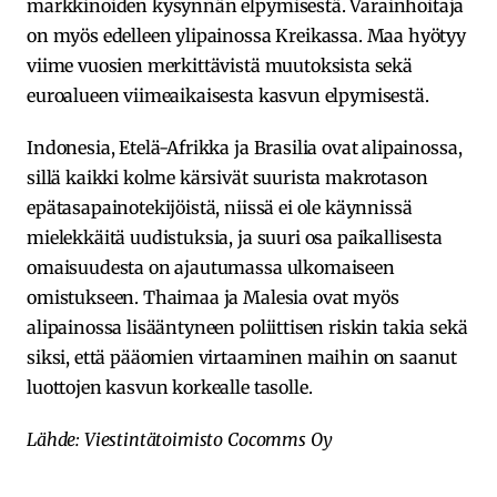
markkinoiden kysynnän elpymisestä. Varainhoitaja
on myös edelleen ylipainossa Kreikassa. Maa hyötyy
viime vuosien merkittävistä muutoksista sekä
euroalueen viimeaikaisesta kasvun elpymisestä.
Indonesia, Etelä-Afrikka ja Brasilia ovat alipainossa,
sillä kaikki kolme kärsivät suurista makrotason
epätasapainotekijöistä, niissä ei ole käynnissä
mielekkäitä uudistuksia, ja suuri osa paikallisesta
omaisuudesta on ajautumassa ulkomaiseen
omistukseen. Thaimaa ja Malesia ovat myös
alipainossa lisääntyneen poliittisen riskin takia sekä
siksi, että pääomien virtaaminen maihin on saanut
luottojen kasvun korkealle tasolle.
Lähde: Viestintätoimisto Cocomms Oy