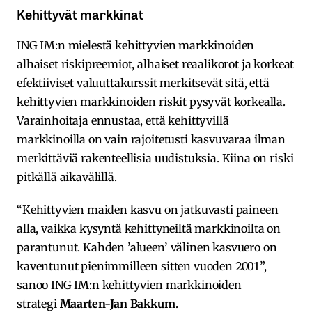
Kehittyvät markkinat
ING IM:n mielestä kehittyvien markkinoiden
alhaiset riskipreemiot, alhaiset reaalikorot ja korkeat
efektiiviset valuuttakurssit merkitsevät sitä, että
kehittyvien markkinoiden riskit pysyvät korkealla.
Varainhoitaja ennustaa, että kehittyvillä
markkinoilla on vain rajoitetusti kasvuvaraa ilman
merkittäviä rakenteellisia uudistuksia. Kiina on riski
pitkällä aikavälillä.
“Kehittyvien maiden kasvu on jatkuvasti paineen
alla, vaikka kysyntä kehittyneiltä markkinoilta on
parantunut. Kahden ’alueen’ välinen kasvuero on
kaventunut pienimmilleen sitten vuoden 2001”,
sanoo ING IM:n kehittyvien markkinoiden
strategi
Maarten-Jan Bakkum
.