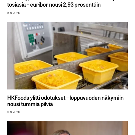
tosiasia – euribor nousi 2,93 prosenttiin
5.8.2026
HKFoods ylitti odotukset – loppuvuoden näkymiin
nousi tummia pilviä
5.8.2026