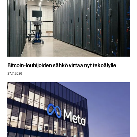
Bitcoin-louhijoiden sähkö virtaa nyt tekoälylle
27.7.2026