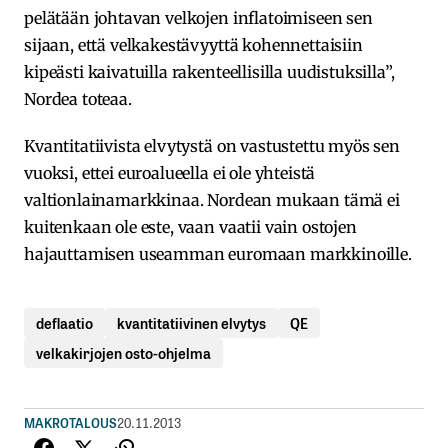
pelätään johtavan velkojen inflatoimiseen sen
sijaan, että velkakestävyyttä kohennettaisiin
kipeästi kaivatuilla rakenteellisilla uudistuksilla”,
Nordea toteaa.
Kvantitatiivista elvytystä on vastustettu myös sen
vuoksi, ettei euroalueella ei ole yhteistä
valtionlainamarkkinaa. Nordean mukaan tämä ei
kuitenkaan ole este, vaan vaatii vain ostojen
hajauttamisen useamman euromaan markkinoille.
deflaatio
kvantitatiivinen elvytys
QE
velkakirjojen osto-ohjelma
MAKROTALOUS
20.11.2013