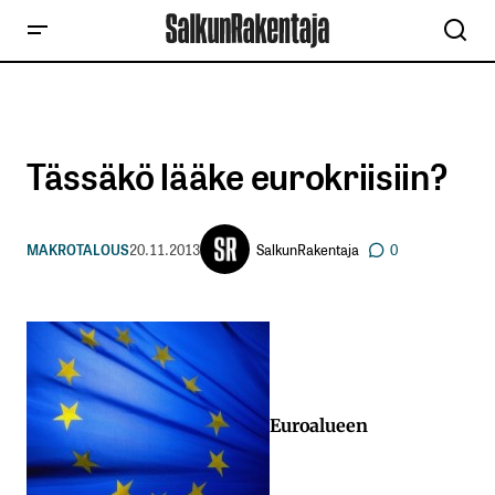
Tässäkö lääke eurokriisiin?
SalkunRakentaja
MAKROTALOUS
20.11.2013
0
Euroalueen