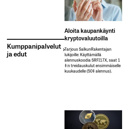
Aloita kaupankäynti
kryptovaluutoilla
Kumppanipalvelut
Tarjous SalkunRakentajan
ja edut
lukijoille: Käyttämällä​ ​
alennuskoodia​ ​SRFI17X,​ ​saat​ ​1
%:n treidauskulut​ ​ensimmäiselle​ ​
kuukaudelle​ ​(50%​ ​alennus).