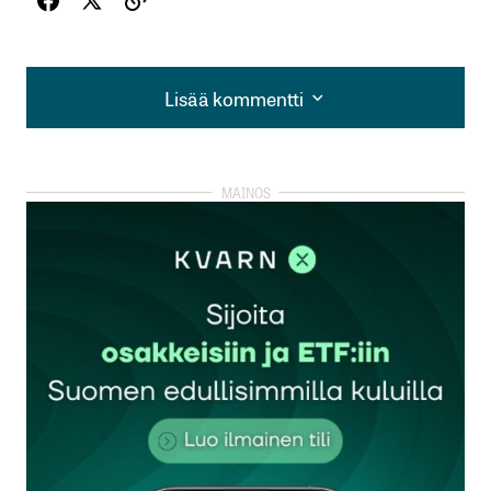
Lisää kommentti
Lisää kommentti
kirjautua
sisään
rekisteröityä
Sähköpostiosoitettasi ei julkaista.
Pakolliset
kentät on merkitty
*