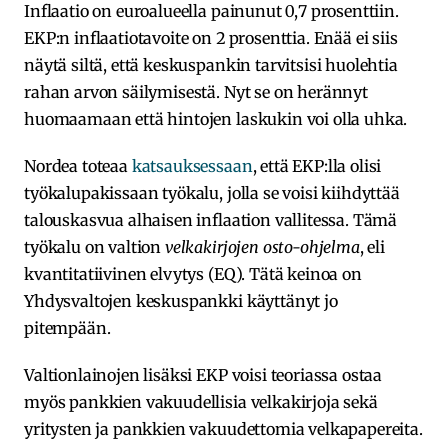
Inflaatio on euroalueella painunut 0,7 prosenttiin.
EKP:n inflaatiotavoite on 2 prosenttia. Enää ei siis
näytä siltä, että keskuspankin tarvitsisi huolehtia
rahan arvon säilymisestä. Nyt se on herännyt
huomaamaan että hintojen laskukin voi olla uhka.
Nordea toteaa
katsauksessaan
, että EKP:lla olisi
työkalupakissaan työkalu, jolla se voisi kiihdyttää
talouskasvua alhaisen inflaation vallitessa. Tämä
työkalu on valtion
velkakirjojen osto-ohjelma
, eli
kvantitatiivinen elvytys (EQ). Tätä keinoa on
Yhdysvaltojen keskuspankki käyttänyt jo
pitempään.
Valtionlainojen lisäksi EKP voisi teoriassa ostaa
myös pankkien vakuudellisia velkakirjoja sekä
yritysten ja pankkien vakuudettomia velkapapereita.