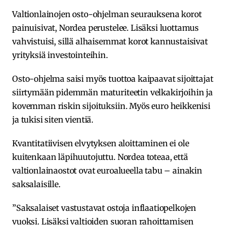
Valtionlainojen osto-ohjelman seurauksena korot
painuisivat, Nordea perustelee. Lisäksi luottamus
vahvistuisi, sillä alhaisemmat korot kannustaisivat
yrityksiä investointeihin.
Osto-ohjelma saisi myös tuottoa kaipaavat sijoittajat
siirtymään pidemmän maturiteetin velkakirjoihin ja
kovemman riskin sijoituksiin. Myös euro heikkenisi
ja tukisi siten vientiä.
Kvantitatiivisen elvytyksen aloittaminen ei ole
kuitenkaan läpihuutojuttu. Nordea toteaa, että
valtionlainaostot ovat euroalueella tabu – ainakin
saksalaisille.
”Saksalaiset vastustavat ostoja inflaatiopelkojen
vuoksi. Lisäksi valtioiden suoran rahoittamisen