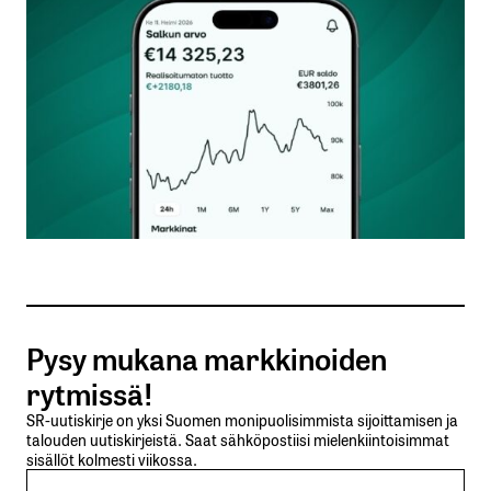
Kommentti
*
Nimesi tai nimimerkkisi
*
Sähköpostiosoitteesi
*
Tilaa SalkunRakentajan uutiskirje
Pysy mukana markkinoiden
Lähetä kommentti
rytmissä!
SR-uutiskirje on yksi Suomen monipuolisimmista sijoittamisen ja
talouden uutiskirjeistä. Saat sähköpostiisi mielenkiintoisimmat
sisällöt kolmesti viikossa.