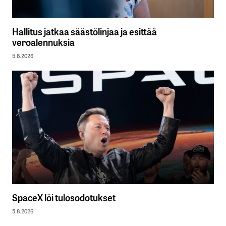
Hallitus jatkaa säästölinjaa ja esittää
veroalennuksia
5.8.2026
SpaceX löi tulosodotukset
5.8.2026