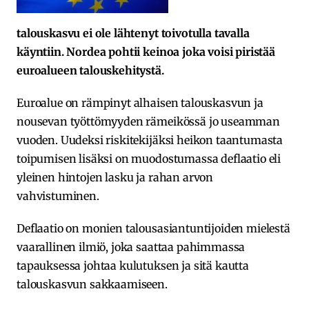
talouskasvu ei ole lähtenyt toivotulla tavalla
käyntiin. Nordea pohtii keinoa joka voisi piristää
euroalueen talouskehitystä.
Euroalue on rämpinyt alhaisen talouskasvun ja
nousevan työttömyyden rämeikössä jo useamman
vuoden. Uudeksi riskitekijäksi heikon taantumasta
toipumisen lisäksi on muodostumassa deflaatio eli
yleinen hintojen lasku ja rahan arvon
vahvistuminen.
Deflaatio on monien talousasiantuntijoiden mielestä
vaarallinen ilmiö, joka saattaa pahimmassa
tapauksessa johtaa kulutuksen ja sitä kautta
talouskasvun sakkaamiseen.