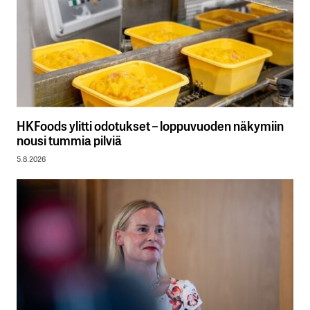
HKFoods ylitti odotukset – loppuvuoden näkymiin
nousi tummia pilviä
5.8.2026