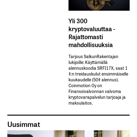
Yli 300
kryptovaluuttaa -
Rajattomasti
mahdollisuuksia
Tarjous SalkunRakentajan
lukijoille: Käyttämällä​ ​
alennuskoodia​ ​SRFI17X,​ ​saat​ ​1
%:n treidauskulut​ ​ensimmäiselle​ ​
kuukaudelle​ ​(50%​ ​alennus).
Coinmotion Oy on
Finanssivalvonnan valvoma
kryptovarapalvelun tarjoaja ja
maksulaitos.
Uusimmat