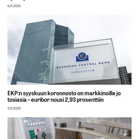
6.8.2026
EKP:n syyskuun koronnosto on markkinoille jo
tosiasia – euribor nousi 2,93 prosenttiin
5.8.2026