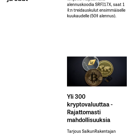
alennuskoodia​ ​SRFI17X,​ ​saat​ ​1
%:n treidauskulut​ ​ensimmäiselle​ ​
kuukaudelle​ ​(50%​ ​alennus).
Yli 300
kryptovaluuttaa -
Rajattomasti
mahdollisuuksia
Tarjous SalkunRakentajan