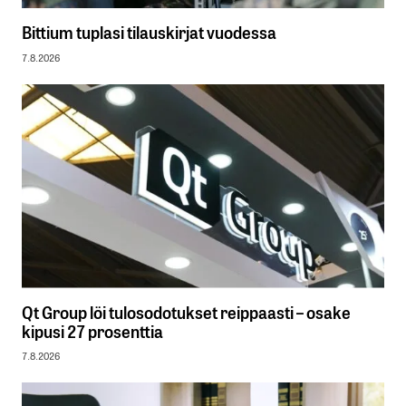
Bittium tuplasi tilauskirjat vuodessa
7.8.2026
Qt Group löi tulosodotukset reippaasti – osake
kipusi 27 prosenttia
7.8.2026