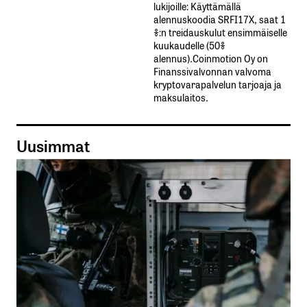
lukijoille: Käyttämällä​ ​
alennuskoodia​ ​SRFI17X,​ ​saat​ ​1
%:n treidauskulut​ ​ensimmäiselle​ ​
kuukaudelle​ ​(50%​ ​
alennus).Coinmotion Oy on
Finanssivalvonnan valvoma
kryptovarapalvelun tarjoaja ja
maksulaitos.
Uusimmat