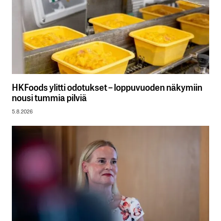
HKFoods ylitti odotukset – loppuvuoden näkymiin
nousi tummia pilviä
5.8.2026