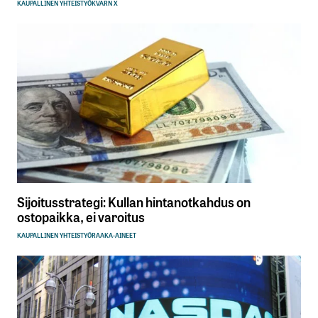
KAUPALLINEN YHTEISTYÖ
KVARN X
Sijoitusstrategi: Kullan hintanotkahdus on
ostopaikka, ei varoitus
KAUPALLINEN YHTEISTYÖ
RAAKA-AINEET