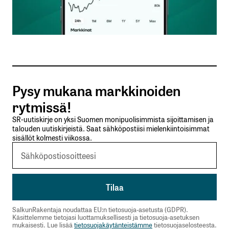
Sähköpostiosoitteesi
*
Tilaa SalkunRakentajan uutiskirje
Pysy mukana markkinoiden
Lähetä kommentti
rytmissä!
SR-uutiskirje on yksi Suomen monipuolisimmista sijoittamisen ja
talouden uutiskirjeistä. Saat sähköpostiisi mielenkiintoisimmat
sisällöt kolmesti viikossa.
SalkunRakentaja noudattaa EU:n tietosuoja-asetusta (GDPR).
Käsittelemme tietojasi luottamuksellisesti ja tietosuoja-asetuksen
mukaisesti. Lue lisää
tietosuojakäytänteistämme
tietosuojaselosteesta.