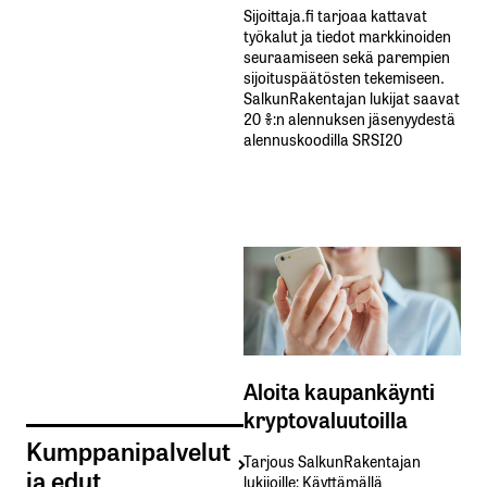
Sijoittaja.fi tarjoaa kattavat
työkalut ja tiedot markkinoiden
seuraamiseen sekä parempien
sijoituspäätösten tekemiseen.
SalkunRakentajan lukijat saavat
20 %:n alennuksen jäsenyydestä
alennuskoodilla SRSI20
Aloita kaupankäynti
kryptovaluutoilla
Kumppanipalvelut
Tarjous SalkunRakentajan
ja edut
lukijoille: Käyttämällä​ ​