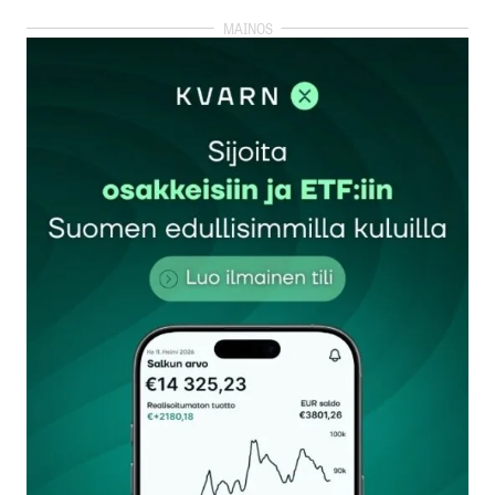
kirjautua
sisään
rekisteröityä
Sähköpostiosoitettasi ei julkaista.
Pakolliset
kentät on merkitty
*
Kommentti
*
Nimesi tai nimimerkkisi
*