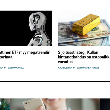
ttinen ETF myy megatrendin
Sijoitusstrategi: Kullan
tarinaa
hintanotkahdus on ostopaikka
varoitus
EN YHTEISTYÖ
KVARN X
KAUPALLINEN YHTEISTYÖ
RAAKA-AINEET