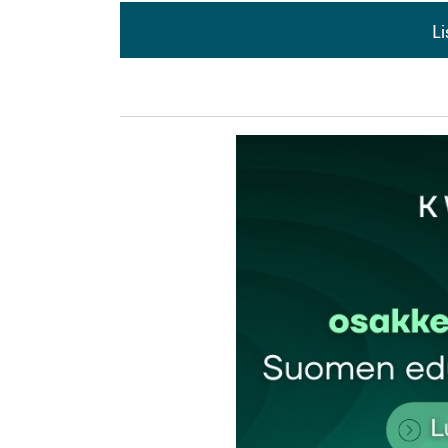
L
L
kirj
Sähköpostiosoitettasi ei julkaista.
Pakollis
Kommentti
*
Nimesi tai nimimerkkisi
*