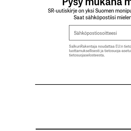
Pysy mukana m
SR-uutiskirje on yksi Suomen monipuo
Saat sähköpostiisi mielen
SalkunRakentaja noudattaa EU:n tieto
luottamuksellisesti ja tietosuoja-aset
tietosuojaselosteesta.