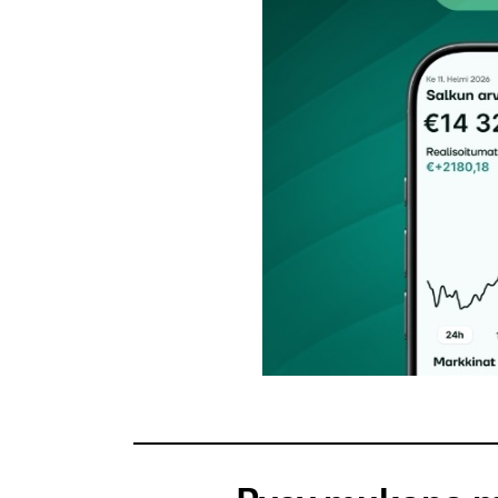
Tilaa SalkunRakentajan uutiskirje
Lähetä kommentti