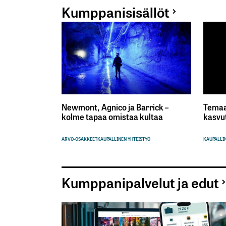
Kumppanisisällöt
Newmont, Agnico ja Barrick –
Temaa
kolme tapaa omistaa kultaa
kasvu
ARVO-OSAKKEET
KAUPALLINEN YHTEISTYÖ
KAUPALLIN
Kumppanipalvelut ja edut