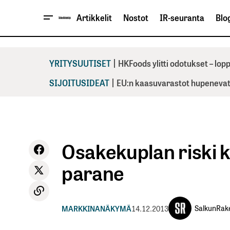
Artikkelit
Nostot
IR-seuranta
Blog
|
YRITYSUUTISET
HKFoods ylitti odotukset – lo
|
SIJOITUSIDEAT
EU:n kaasuvarastot hupenevat 
Osakekuplan riski k
parane
SalkunRak
MARKKINANÄKYMÄ
14.12.2013