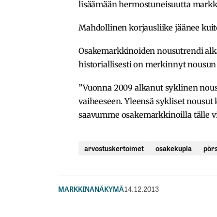
lisäämään hermostuneisuutta markki
Mahdollinen korjausliike jäänee kuit
Osakemarkkinoiden nousutrendi alkaa
historiallisesti on merkinnyt nousun
”Vuonna 2009 alkanut syklinen nou
vaiheeseen. Yleensä sykliset nousut 
saavumme osakemarkkinoilla tälle vi
arvostuskertoimet
osakekupla
pörs
MARKKINANÄKYMÄ
14.12.2013