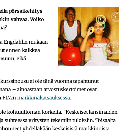
ella pörssikehitys
nkin vahvaa. Voiko
na?
esa Engdahlin mukaan
nut ennen kaikkea
ousuun
, eikä
 kurssinousu ei ole tänä vuonna tapahtunut
mana – ainoastaan arvostuskertoimet ovat
aa FIM:n
markkinakatsauksessa
.
ole kohtuuttoman korkeita. ”Keskeiset länsimaiden
a suhteessa yritysten tekemiin tuloksiin. Toisaalta
kohonneet yhdelläkään keskeisistä markkinoista