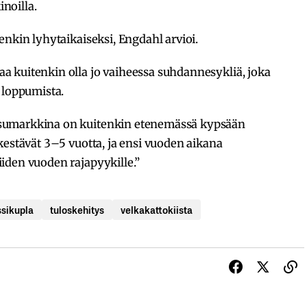
noilla.
enkin lyhytaikaiseksi, Engdahl arvioi.
 kuitenkin olla jo vaiheessa suhdannesykliä, joka
 loppumista.
sumarkkina on kuitenkin etenemässä kypsään
kestävät 3–5 vuotta, ja ensi vuoden aikana
iden vuoden rajapyykille.”
sikupla
tuloskehitys
velkakattokiista