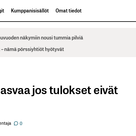
it
Kumppanisisällöt
Omat tiedot
ppuvuoden näkymiin nousi tummia pilviä
– nämä pörssiyhtiöt hyötyvät
asvaa jos tulokset eivät
entaja
0