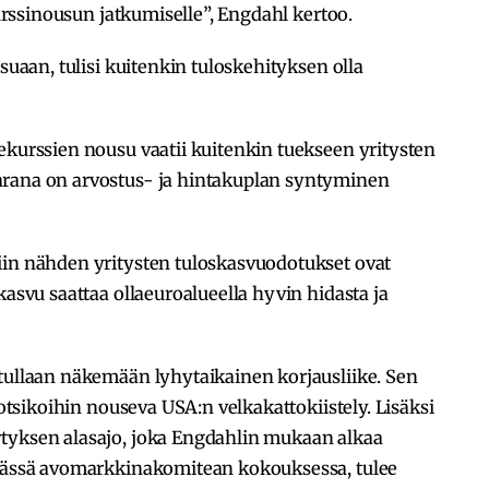
kurssinousun jatkumiselle”, Engdahl kertoo.
usuaan, tulisi kuitenkin tuloskehityksen olla
ekurssien nousu vaatii kuitenkin tuekseen yritysten
arana on arvostus- ja hintakuplan syntyminen
iin nähden yritysten tuloskasvuodotukset ovat
kasvu saattaa ollaeuroalueella hyvin hidasta ja
 tullaan näkemään lyhytaikainen korjausliike. Sen
sotsikoihin nouseva USA:n velkakattokiistely. Lisäksi
tyksen alasajo, joka Engdahlin mukaan alkaa
ävässä avomarkkinakomitean kokouksessa, tulee