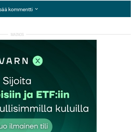
isää kommentti
isää kommentti
autua sisään
rekisteröityä
et kentät on merkitty
*
Sähköpostiosoitteesi
*