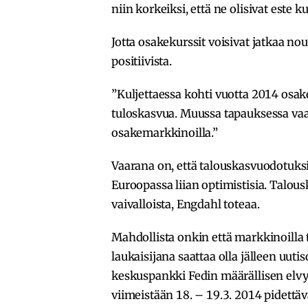
niin korkeiksi, että ne olisivat este 
Jotta osakekurssit voisivat jatkaa no
positiivista.
”Kuljettaessa kohti vuotta 2014 osak
tuloskasvua. Muussa tapauksessa va
osakemarkkinoilla.”
Vaarana on, että talouskasvuodotuks
Euroopassa liian optimistisia. Talous
vaivalloista, Engdahl toteaa.
Mahdollista onkin että markkinoilla
laukaisijana saattaa olla jälleen uuti
keskuspankki Fedin määrällisen elvy
viimeistään 18. – 19.3. 2014 pidett