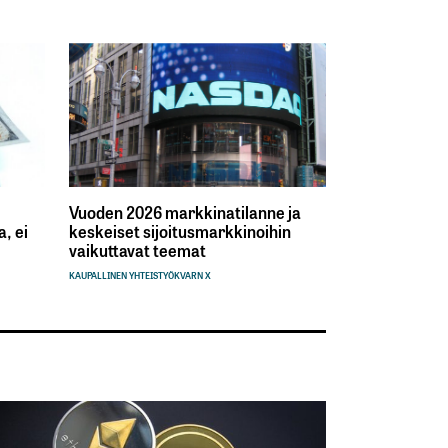
Vuoden 2026 markkinatilanne ja
, ei
keskeiset sijoitusmarkkinoihin
vaikuttavat teemat
KAUPALLINEN YHTEISTYÖ
KVARN X