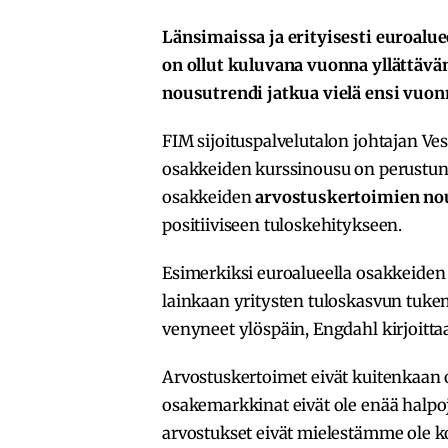
Länsimaissa ja erityisesti euroalue
on ollut kuluvana vuonna yllättävä
nousutrendi jatkua vielä ensi vuon
FIM sijoituspalvelutalon johtajan V
osakkeiden kurssinousu on perustu
osakkeiden
arvostuskertoimien n
positiiviseen tuloskehitykseen.
Esimerkiksi euroalueella osakkeiden
lainkaan yritysten tuloskasvun tuke
venyneet ylöspäin, Engdahl kirjoitt
Arvostuskertoimet eivät kuitenkaan 
osakemarkkinat eivät ole enää halpoj
arvostukset eivät mielestämme ole 