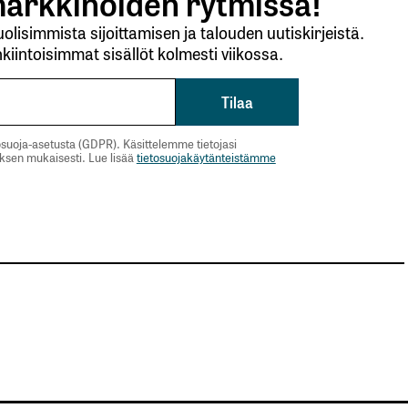
arkkinoiden rytmissä!
lisimmista sijoittamisen ja talouden uutiskirjeistä.
kiintoisimmat sisällöt kolmesti viikossa.
suoja-asetusta (GDPR). Käsittelemme tietojasi
uksen mukaisesti. Lue lisää
tietosuojakäytänteistämme