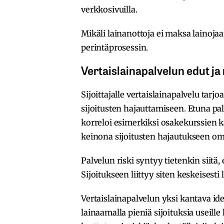
verkkosivuilla.
Mikäli lainanottoja ei maksa lainojaan
perintäprosessin.
Vertaislainapalvelun edut ja 
Sijoittajalle vertaislainapalvelu tar
sijoitusten hajauttamiseen. Etuna palv
korreloi esimerkiksi osakekurssien ka
keinona sijoitusten hajautukseen oma
Palvelun riski syntyy tietenkin siitä, 
Sijoitukseen liittyy siten keskeisesti 
Vertaislainapalvelun yksi kantava idea
lainaamalla pieniä sijoituksia useille