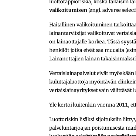
luottotappioriskiä, koska tällaisiin la
valikoitumisen
(engl. adverse selec
Haitallinen valikoituminen tarkoittaa
lainantarvitsijat valikoituvat vertai
on lainaottajalle korkea. Tästä syystä
henkilöt jotka eivät saa muualta (esi
Lainanottajien lainan takaisinmaksuk
Vertaislainapalvelut eivät myöskään
kuluttajaluottoja myöntävän elinkein
vertaislainayritykset vain välittävät l
Yle kertoi kuitenkin vuonna 2011, ette
Luottoriskin lisäksi sijoituksiin liitt
palveluntarjoajan poistumisesta markki