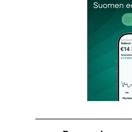
Kommentti
*
Nimesi tai nimimerkkisi
*
Tilaa SalkunRakentajan uutiskirje
Lähetä kommentti