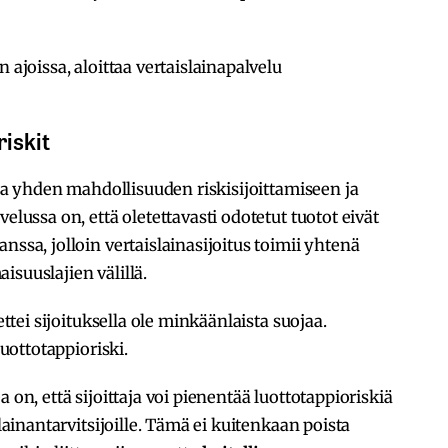
 ajoissa, aloittaa vertaislainapalvelu
riskit
joaa yhden mahdollisuuden riskisijoittamiseen ja
elussa on, että oletettavasti odotetut tuotot eivät
nssa, jolloin vertaislainasijoitus toimii yhtenä
isuuslajien välillä.
ettei sijoituksella ole minkäänlaista suojaa.
luottotappioriski.
 on, että sijoittaja voi pienentää luottotappioriskiä
 lainantarvitsijoille. Tämä ei kuitenkaan poista