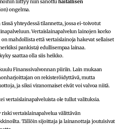
inoihin liittyy niin sanottu
haitallisen
tion) ongelma.
 tässä yhteydessä tilannetta, jossa ei-toivotut
slainapalveluun. Vertaislainapalvelun lainojen korko
 on mahdollista että vertaislainoja hakevat sellaiset
merkiksi pankista) edullisempaa lainaa.
yky saattaa olla siis heikko.
 kuulu Finanssivalvonnan piiriin. Lain mukaan
onharjoittajan on rekisteröidyttävä, mutta
uottoja, ja siksi viranomaiset eivät voi valvoa niitä.
i vertaislainapalveluista ole tullut valituksia.
yy riski vertaislainapalvelua välittävän
noilta. Tällöin sijoittaja ja lainanottaja joutuisivat