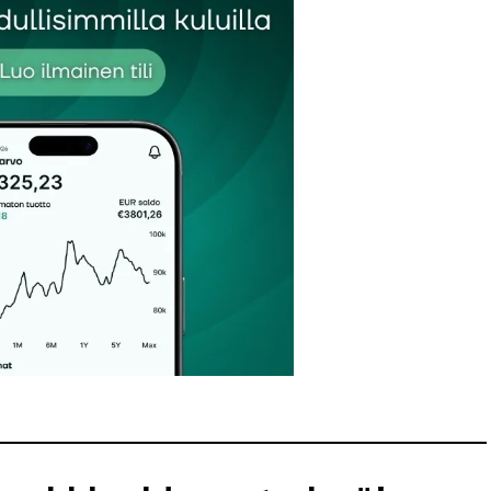
Sähköpostiosoitteesi
*