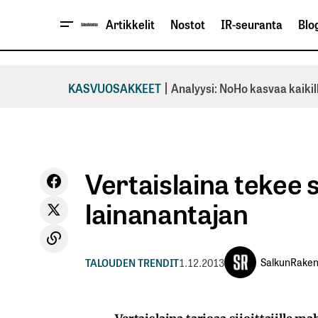
Artikkelit
Nostot
IR-seuranta
Blog
|
KASVUOSAKKEET
Analyysi: NoHo kasvaa kaikil
Vertaislaina tekee s
lainanantajan
SalkunRaken
TALOUDEN TRENDIT
1.12.2013