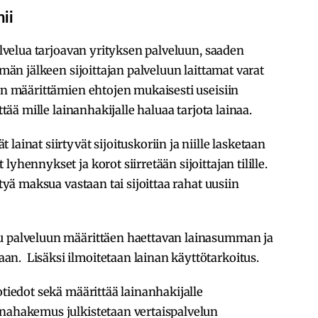
ii
palvelua tarjoavan yrityksen palveluun, saaden
ämän jälkeen sijoittajan palveluun laittamat varat
jan määrittämien ehtojen mukaisesti useisiin
ttää mille lainanhakijalle haluaa tarjota lainaa.
ainat siirtyvät sijoituskoriin ja niille lasketaan
yhennykset ja korot siirretään sijoittajan tilille.
ttyä maksua vastaan tai sijoittaa rahat uusiin
uu palveluun määrittäen haettavan lainasumman ja
n. Lisäksi ilmoitetaan lainan käyttötarkoitus.
otiedot sekä määrittää lainanhakijalle
inahakemus julkistetaan vertaispalvelun