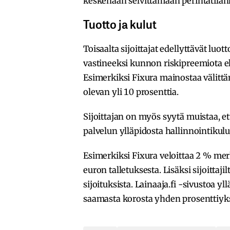
keskenään selvittämään perintätilan
Tuotto ja kulut
Toisaalta sijoittajat edellyttävät luot
vastineeksi kunnon riskipreemiota el
Esimerkiksi Fixura mainostaa välitt
olevan yli 10 prosenttia.
Sijoittajan on myös syytä muistaa, ett
palvelun ylläpidosta hallinnointikulu
Esimerkiksi Fixura veloittaa 2 % mer
euron talletuksesta. Lisäksi sijoitta
sijoituksista. Lainaaja.fi -sivustoa yl
saamasta korosta yhden prosenttiyk