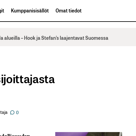
it
Kumppanisisällöt
Omat tiedot
la alueilla – Hook ja Stefan’s laajentavat Suomessa
ijoittajasta
taja
0