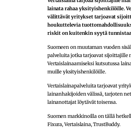
Vertaislaina tarjoaa sijoittajille m
lainata rahaa yksityishenkilöille. V
välittävät yritykset tarjoavat sijoitt
houkuttelevia tuottomahdollisuuks
riskit on kuitenkin syytä tunnistaa
Suomeen on muutaman vuoden sisäll
palveluita jotka tarjoavat sijoittajil
Vertaislainaamiseksi kutsutussa lai
muille yksityishenkilöille.
Vertaislainapalveluita tarjoavat yrityk
lainanhakijoiden välissä, tarjoten ne
lainanottajat löytävät toisensa.
Suomen markkinoilla on tällä hetkellä
Fixura, Vertaislaina, TrustBuddy.