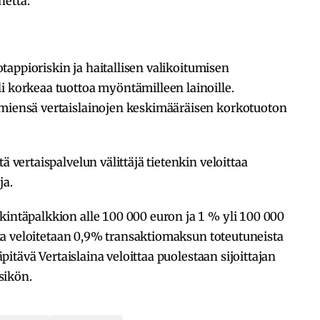
netta.
totappioriskin ja haitallisen valikoitumisen
i korkeaa tuottoa myöntämilleen lainoille.
ämiensä vertaislainojen keskimääräisen korkotuoton
ä vertaispalvelun välittäjä tietenkin veloittaa
ja.
kintäpalkkion alle 100 000 euron ja 1 % yli 100 000
jilta veloitetaan 0,9% transaktiomaksun toteutuneista
läpitävä Vertaislaina veloittaa puolestaan sijoittajan
sikön.