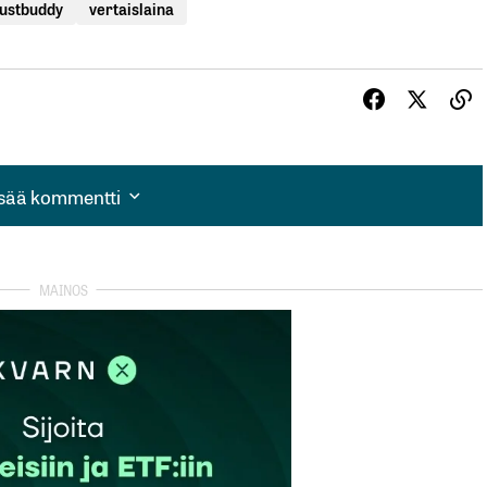
ustbuddy
vertaislaina
isää kommentti
isää kommentti
autua sisään
rekisteröityä
et kentät on merkitty
*