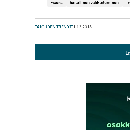
Fixura
haitallinen valikoituminen
Tr
TALOUDEN TRENDIT
1.12.2013
L
L
kirj
Sähköpostiosoitettasi ei julkaista.
Pakollis