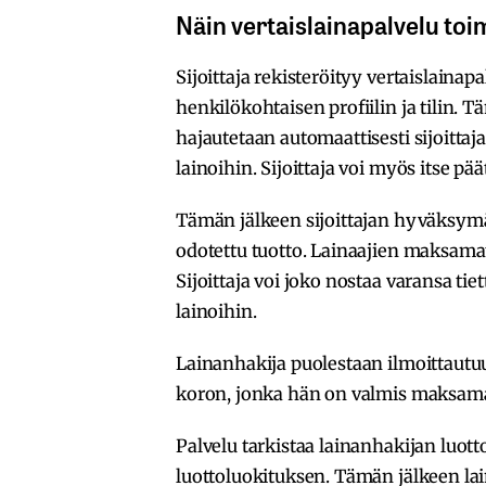
Näin vertaislainapalvelu toim
Sijoittaja rekisteröityy vertaislaina
henkilökohtaisen profiilin ja tilin. T
hajautetaan automaattisesti sijoitta
lainoihin. Sijoittaja voi myös itse pää
Tämän jälkeen sijoittajan hyväksymät l
odotettu tuotto. Lainaajien maksamat l
Sijoittaja voi joko nostaa varansa tie
lainoihin.
Lainanhakija puolestaan ilmoittaut
koron, jonka hän on valmis maksamaa
Palvelu tarkistaa lainanhakijan luott
luottoluokituksen. Tämän jälkeen la