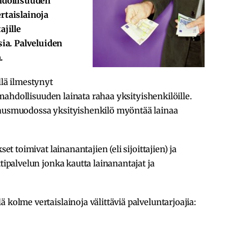
ahdollisuuden
ertaislainoja
ajille
ia. Palveluiden
.
ä ilmestynyt
le mahdollisuuden lainata rahaa yksityishenkilöille.
nausmuodossa yksityishenkilö myöntää lainaa
set toimivat lainanantajien (eli sijoittajien) ja
ttipalvelun jonka kautta lainanantajat ja
 kolme vertaislainoja välittäviä palveluntarjoajia: