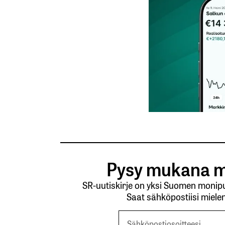
Nimesi tai nimimerkkisi
*
Tilaa SalkunRakentajan uutiskirje
Lähetä kommentti
Pysy mukana m
SR-uutiskirje on yksi Suomen monipuo
Saat sähköpostiisi mielen