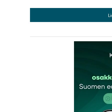
L
L
kirj
Sähköpostiosoitettasi ei julkaista.
Pakollis
Kommentti
*