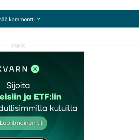
isää kommentti
isää kommentti
autua sisään
rekisteröityä
et kentät on merkitty
*