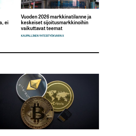
Vuoden 2026 markkinatilanne ja
, ei
keskeiset sijoitusmarkkinoihin
vaikuttavat teemat
KAUPALLINEN YHTEISTYÖ
KVARN X