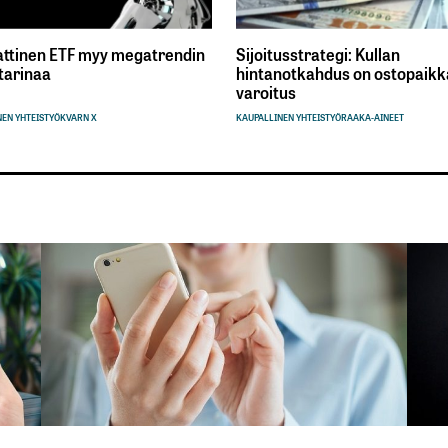
ttinen ETF myy megatrendin
Sijoitusstrategi: Kullan
tarinaa
hintanotkahdus on ostopaikka
varoitus
EN YHTEISTYÖ
KVARN X
KAUPALLINEN YHTEISTYÖ
RAAKA-AINEET