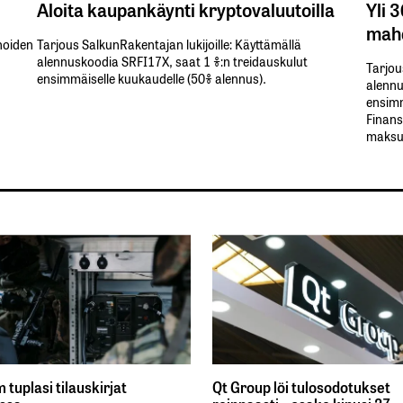
Aloita kaupankäynti kryptovaluutoilla
Yli 
mahd
inoiden
Tarjous SalkunRakentajan lukijoille: Käyttämällä​ ​
alennuskoodia​ ​SRFI17X,​ ​saat​ ​1 %:n treidauskulut​ ​
Tarjou
ensimmäiselle​ ​kuukaudelle​ ​(50%​ ​alennus).
alennus
ensimm
Finans
maksul
m tuplasi tilauskirjat
Qt Group löi tulosodotukset