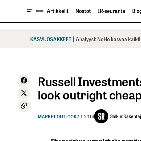
Artikkelit
Nostot
IR-seuranta
Blog
|
KASVUOSAKKEET
Analyysi: NoHo kasvaa kaikil
Russell Investment
look outright chea
SalkunRakenta
MARKET OUTLOOK
2.1.2014