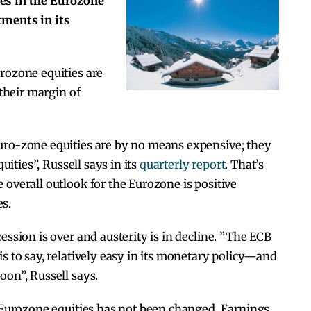
es in the Eurozone
tments in its
rozone equities are
 their margin of
uro-zone equities are by no means expensive; they
quities”, Russell says in its
quarterly report
. That’s
 overall outlook for the Eurozone is positive
s.
ession is over and austerity is in decline. ”The ECB
s to say, relatively easy in its monetary policy—and
oon”, Russell says.
e Eurozone equities has not been changed. Earnings