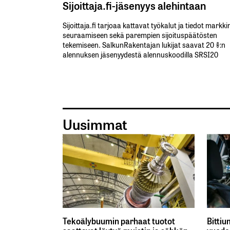
Sijoittaja.fi-jäsenyys alehintaan
Sijoittaja.fi tarjoaa kattavat työkalut ja tiedot markk
seuraamiseen sekä parempien sijoituspäätösten
tekemiseen. SalkunRakentajan lukijat saavat 20 %:n
alennuksen jäsenyydestä alennuskoodilla SRSI20
Uusimmat
Tekoälybuumin parhaat tuotot
Bittiu