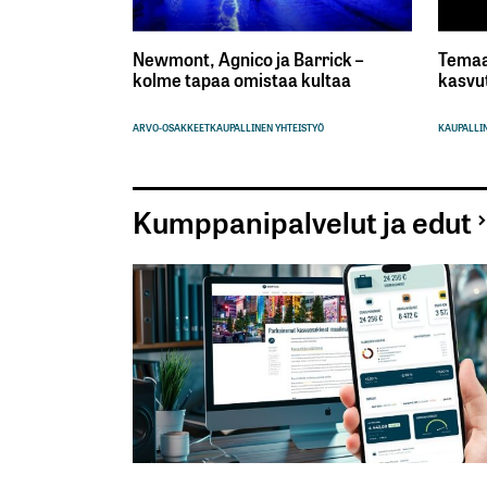
Newmont, Agnico ja Barrick –
Temaa
kolme tapaa omistaa kultaa
kasvu
ARVO-OSAKKEET
KAUPALLINEN YHTEISTYÖ
KAUPALLIN
Kumppanipalvelut ja edut