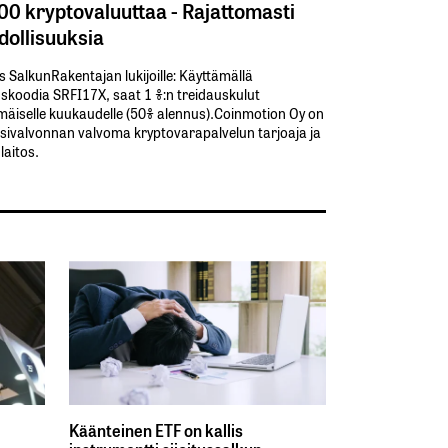
300 kryptovaluuttaa - Rajattomasti
ollisuuksia
s SalkunRakentajan lukijoille: Käyttämällä​ ​
koodia​ ​SRFI17X,​ ​saat​ ​1 %:n treidauskulut​ ​
äiselle​ ​kuukaudelle​ ​(50%​ ​alennus).Coinmotion Oy on
sivalvonnan valvoma kryptovarapalvelun tarjoaja ja
aitos.
Käänteinen ETF on kallis