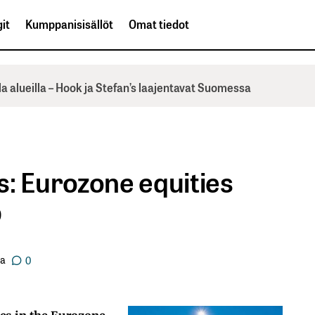
it
Kumppanisisällöt
Omat tiedot
la alueilla – Hook ja Stefan’s laajentavat Suomessa
s: Eurozone equities
p
ja
0