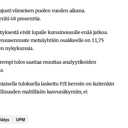
justi viimeisen puolen vuoden aikana.
räti 48 prosenttia.
yksestä eivät lupaile kurssinousulle enää jatkoa.
nsusennuste metsäyhtiön osakkeelle on 11,75
en nykykurssia.
arempi tulos saattaa muuttaa analyytikoiden
a.
isella tuloksella laskettu P/E kerroin on kuitenkin
llisuuden maltillisiin kasvunäkymiin, ei
llätys
UPM