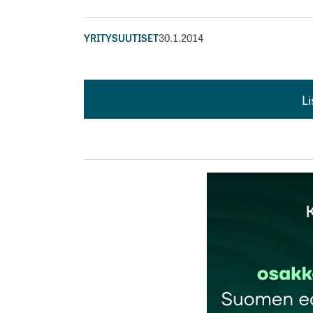
YRITYSUUTISET
30.1.2014
L
L
kirj
Sähköpostiosoitettasi ei julkaista.
Pakollis
Kommentti
*