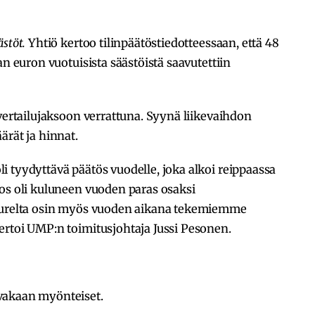
ästöt.
Yhtiö kertoo tilinpäätöstiedotteessaan, että 48
an euron vuotuisista säästöistä saavutettiin
 vertailujaksoon verrattuna. Syynä liikevaihdon
ärät ja hinnat.
 tyydyttävä päätös vuodelle, joka alkoi reippaassa
os oli kuluneen vuoden paras osaksi
suurelta osin myös vuoden aikana tekemiemme
ertoi UMP:n toimitusjohtaja Jussi Pesonen.
vakaan myönteiset.