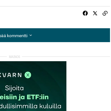
isää kommentti
isää kommentti
autua sisään
rekisteröityä
et kentät on merkitty
*