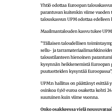
Yhtiö odottaa Euroopan talouskasvu
parantuvan kuitenkin viime vuoden t
talouskasvun UPM odottaa edelleen
Maailmantalouden kasvu tukee UPM:
”Tällaisen taloudellisen toimintaym
sellu- ja tarramateriaalimarkkinoid
taloustilanteen hienoinen parantumin
kysynnän heikkenemistä Euroopan gr
puutuotteiden kysyntää Euroopassa”,
UPM:n hallitus on päättänyt esittää
osinkoa 0,60 euroa osaketta kohti 24
suuruinen kuin viime vuonna.
Onko osakkeessa vielä nousuvaraa