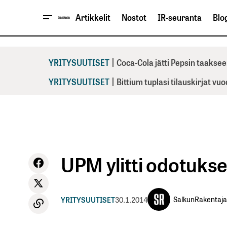
Artikkelit
Nostot
IR-seuranta
Blog
|
YRITYSUUTISET
Coca-Cola jätti Pepsin taaksee
|
YRITYSUUTISET
Bittium tuplasi tilauskirjat vu
UPM ylitti odotukse
SalkunRakentaja
YRITYSUUTISET
30.1.2014