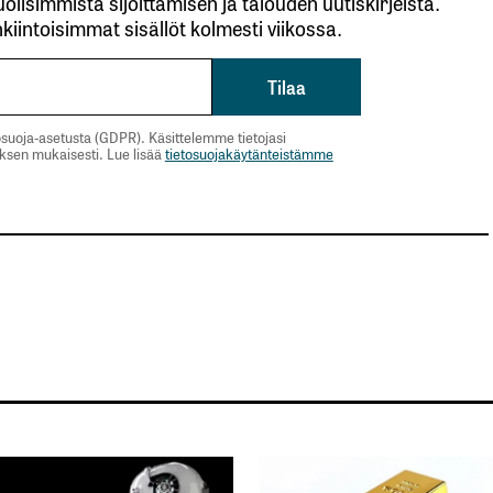
lisimmista sijoittamisen ja talouden uutiskirjeistä.
kiintoisimmat sisällöt kolmesti viikossa.
suoja-asetusta (GDPR). Käsittelemme tietojasi
uksen mukaisesti. Lue lisää
tietosuojakäytänteistämme