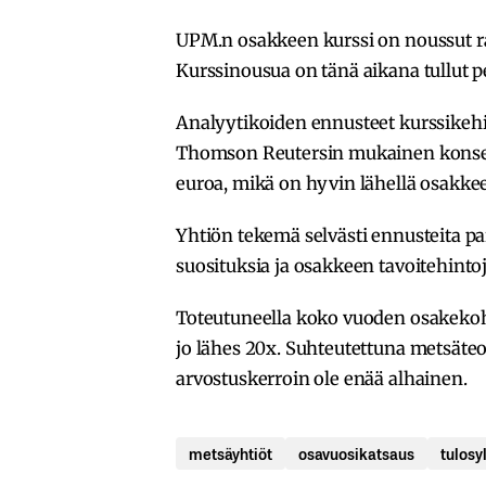
UPM.n osakkeen kurssi on noussut ra
Kurssinousua on tänä aikana tullut pe
Analyytikoiden ennusteet kurssikehit
Thomson Reutersin mukainen konse
euroa, mikä on hyvin lähellä osakke
Yhtiön tekemä selvästi ennusteita p
suosituksia ja osakkeen tavoitehintoj
Toteutuneella koko vuoden osakekohta
jo lähes 20x. Suhteutettuna metsäteo
arvostuskerroin ole enää alhainen.
metsäyhtiöt
osavuosikatsaus
tulosy