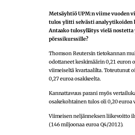
Metsäyhtiö UPM:n viime vuoden v
tulos ylitti selvästi analyytikoide
Antaako tulosyllätys vielä nostetta
pörssikurssille?
Thomson Reutersin tietokannan muka
odottaneet keskimäärin 0,21 euron o
viimeiseltä kvartaalilta. Toteutunut 
0,27 euroa osakkeelta.
Kannattavuus parani myös vertailuka
osakekohtainen tulos oli 0,20 euroa vi
Viimeisen neljänneksen liikevoitto i
(146 miljoonaa euroa Q4/2012).