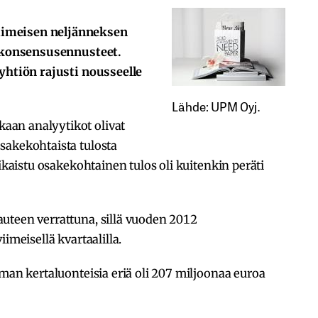
iimeisen neljänneksen
n konsensusennusteet.
 yhtiön rajusti nousseelle
Lähde: UPM Oyj.
an analyytikot olivat
sakekohtaista tulosta
oikaistu osakekohtainen tulos oli kuitenkin peräti
uteen verrattuna, sillä vuoden 2012
imeisellä kvartaalilla.
lman kertaluonteisia eriä oli 207 miljoonaa euroa