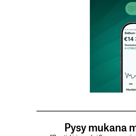
Nimesi tai nimimerkkisi
*
Tilaa SalkunRakentajan uutiskirje
Lähetä kommentti
Pysy mukana m