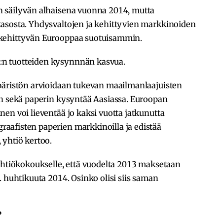
n säilyvän alhaisena vuonna 2014, mutta
asosta. Yhdysvaltojen ja kehittyvien markkinoiden
 kehittyvän Eurooppaa suotuisammin.
n tuotteiden kysynnnän kasvua.
päristön arvioidaan tukevan maailmanlaajuisten
en sekä paperin kysyntää Aasiassa. Euroopan
en voi lieventää jo kaksi vuotta jatkunutta
aafisten paperien markkinoilla ja edistää
 yhtiö kertoo.
 yhtiökokoukselle, että vuodelta 2013 maksetaan
. huhtikuuta 2014. Osinko olisi siis saman
?