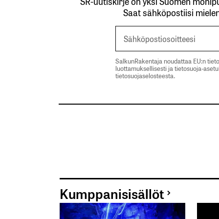
SR-uutiskirje on yksi Suomen monipuo
Saat sähköpostiisi mielen
SalkunRakentaja noudattaa EU:n tieto
luottamuksellisesti ja tietosuoja-aset
tietosuojaselosteesta.
Kumppanisisällöt