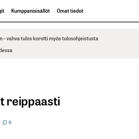
it
Kumppanisisällöt
Omat tiedot
n – vahva tulos korotti myös tulosohjeistusta
odessa
t reippaasti
0