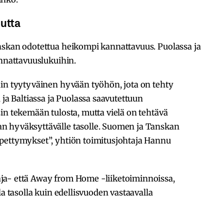
uutta
nskan odotettua heikompi kannattavuus. Puolassa ja
annattavuuslukuihin.
äin tyytyväinen hyvään työhön, jota on tehty
 ja Baltiassa ja Puolassa saavutettuun
in tekemään tulosta, mutta vielä on tehtävä
n hyväksyttävälle tasolle. Suomen ja Tanskan
pettymykset”, yhtiön toimitusjohtaja Hannu
ja- että Away from Home -liiketoiminnoissa,
la tasolla kuin edellisvuoden vastaavalla