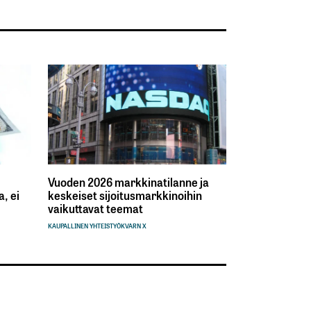
Vuoden 2026 markkinatilanne ja
, ei
keskeiset sijoitusmarkkinoihin
vaikuttavat teemat
KAUPALLINEN YHTEISTYÖ
KVARN X