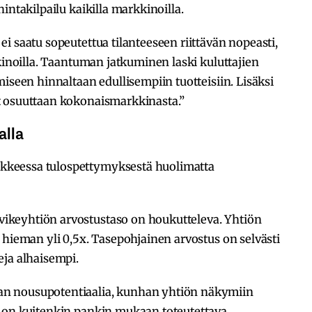
intakilpailu kaikilla markkinoilla.
i saatu sopeutettua tilanteeseen riittävän nopeasti,
kkinoilla. Taantuman jatkuminen laski kuluttajien
iseen hinnaltaan edullisempiin tuotteisiin. Lisäksi
t osuuttaan kokonaismarkkinasta.”
alla
keessa tulospettymyksestä huolimatta
keyhtiön arvostustaso on houkutteleva. Yhtiön
 hieman yli 0,5x. Tasepohjainen arvostus on selvästi
eja alhaisempi.
n nousupotentiaalia, kunhan yhtiön näkymiin
 on kuitenkin pankin mukaan toteutettava