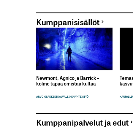
Kumppanisisällöt
Newmont, Agnico ja Barrick –
Temaa
kolme tapaa omistaa kultaa
kasvu
ARVO-OSAKKEET
KAUPALLINEN YHTEISTYÖ
KAUPALLIN
Kumppanipalvelut ja edut