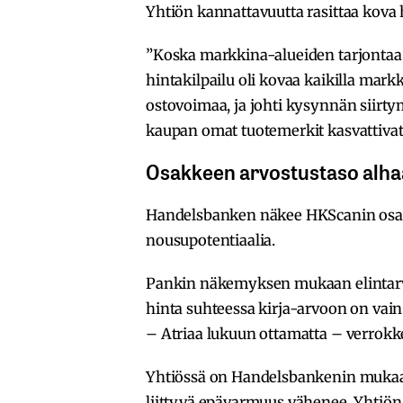
Yhtiön kannattavuutta rasittaa kova h
”Koska markkina-alueiden tarjontaa e
hintakilpailu oli kovaa kaikilla mar
ostovoimaa, ja johti kysynnän siirtym
kaupan omat tuotemerkit kasvattiva
Osakkeen arvostustaso alha
Handelsbanken näkee HKScanin osak
nousupotentiaalia.
Pankin näkemyksen mukaan elintarvi
hinta suhteessa kirja-arvoon on vain
– Atriaa lukuun ottamatta – verrokk
Yhtiössä on Handelsbankenin mukaa
liittyvä epävarmuus vähenee. Yhtiön