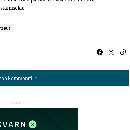
ostamiseksi.
atsaus
isää kommentti
isää kommentti
autua sisään
rekisteröityä