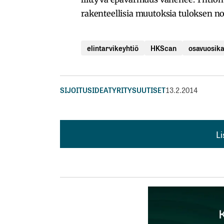
rakenteellisia muutoksia tuloksen n
elintarvikeyhtiö
HKScan
osavuosik
SIJOITUSIDEAT
YRITYSUUTISET
13.2.2014
L
L
kirj