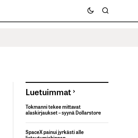
Luetuimmat
Tokmanni tekee mittavat
alaskirjaukset – syynä Dollarstore
SpaceX painui jyrkästi alle
listautumishinnan