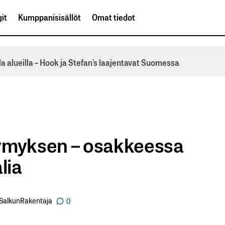
it
Kumppanisisällöt
Omat tiedot
la alueilla – Hook ja Stefan’s laajentavat Suomessa
tymyksen – osakkeessa
lia
SalkunRakentaja
0