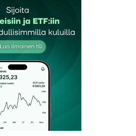
et kentät on merkitty
*
Sähköpostiosoitteesi
*