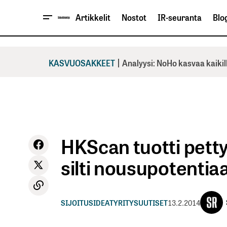
Artikkelit
Nostot
IR-seuranta
Blog
|
KASVUOSAKKEET
Analyysi: NoHo kasvaa kaikil
HKScan tuotti pet
silti nousupotentiaa
SIJOITUSIDEAT
YRITYSUUTISET
13.2.2014