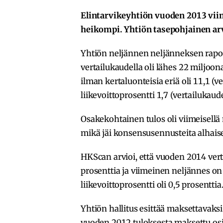
Elintarvikeyhtiön vuoden 2013 vii
heikompi. Yhtiön tasepohjainen arv
Yhtiön neljännen neljänneksen raport
vertailukaudella oli lähes 22 miljoon
ilman kertaluonteisia eriä oli 11,1 (
liikevoittoprosentti 1,7 (vertailukaude
Osakekohtainen tulos oli viimeisellä 
mikä jäi konsensusennusteita alhai
HKScan arvioi, että vuoden 2014 vert
prosenttia ja viimeinen neljännes o
liikevoittoprosentti oli 0,5 prosenttia
Yhtiön hallitus esittää maksettavaks
vuoden 2012 tuloksesta maksettu os