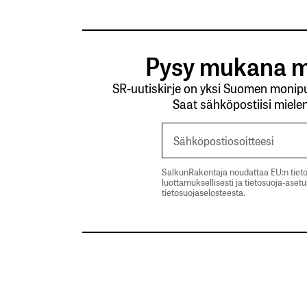
Pysy mukana m
SR-uutiskirje on yksi Suomen monipuo
Saat sähköpostiisi mielen
SalkunRakentaja noudattaa EU:n tieto
luottamuksellisesti ja tietosuoja-aset
tietosuojaselosteesta.