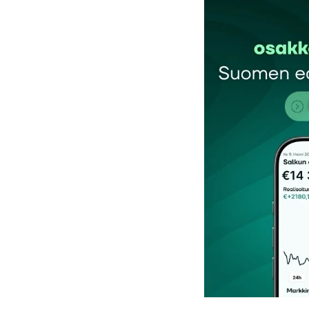
Sähköpostiosoitettasi ei julkaista.
Pakollis
Kommentti
*
Nimesi tai nimimerkkisi
*
Tilaa SalkunRakentajan uutiskirje
Lähetä kommentti