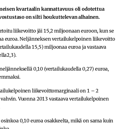
meisen kvartaalin kannattavuus oli odotettua
ostustaso on silti houkuttelevan alhainen.
oitu liikevoitto jäi 15,2 miljoonaan euroon, kun se
aa euroa. Neljänneksen vertailukelpoinen liikevoitto
vertailukaudella 15,5) miljoonaa euroa ja vastaava
lla2,3).
neljänneksellä 0,10 (vertailukaudella 0,27) euroa,
semmaksi.
ailukelpoinen liikevoittomarginaali on 1 – 2
n vahvin. Vuonna 2013 vastaava vertailukelpoinen
.
i osinkoa 0,10 euroa osakkeelta, mikä on sama kuin
inko.