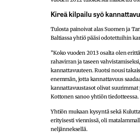
Kireä kilpailu syö kannattav
Tulosta painoivat alas Suomen ja Ta
Baltiassa yhtiö pääsi odotettuihin k
”Koko vuoden 2013 osalta olen eritt
rahavirran ja taseen vahvistamiseksi,
kannattavuuteen. Ruotsi nousi takais
enemmän, jotta kannattavuus saadaa
kannattavuustasot olivat suurimmat 
Kottonen sanoo yhtiön tiedotteessa.
Yhtiön mukaan kysyntä sekä Kulutta
erityisesti viennissä, oli matalammal
neljänneksellä.