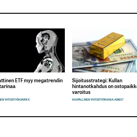
ttinen ETF myy megatrendin
Sijoitusstrategi: Kullan
tarinaa
hintanotkahdus on ostopaikka
varoitus
EN YHTEISTYÖ
KVARN X
KAUPALLINEN YHTEISTYÖ
RAAKA-AINEET