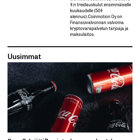
%:n treidauskulut​ ​ensimmäiselle​ ​
kuukaudelle​ ​(50%​ ​
alennus).Coinmotion Oy on
Finanssivalvonnan valvoma
kryptovarapalvelun tarjoaja ja
maksulaitos.
Uusimmat