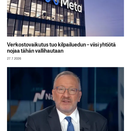
Verkostovaikutus tuo kilpailuedun – viisi yhtiötä
nojaa tähän vallihautaan
27.7.2026