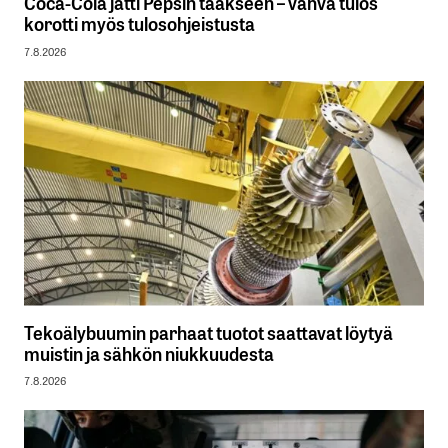
Coca-Cola jätti Pepsin taakseen – vahva tulos
korotti myös tulosohjeistusta
7.8.2026
Tekoälybuumin parhaat tuotot saattavat löytyä
muistin ja sähkön niukkuudesta
7.8.2026