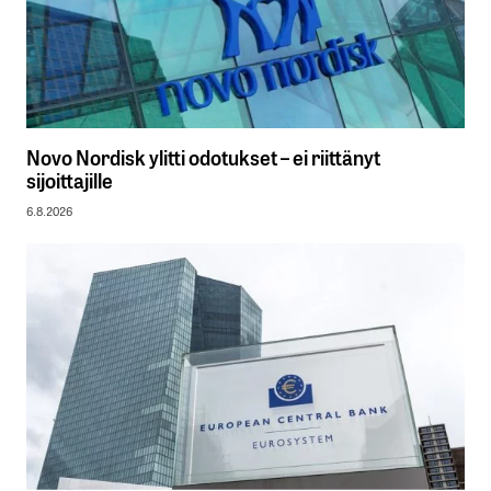
Novo Nordisk ylitti odotukset – ei riittänyt
sijoittajille
6.8.2026