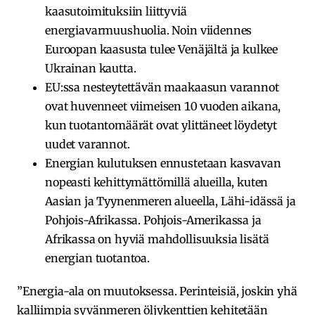
kaasutoimituksiin liittyviä
energiavarmuushuolia. Noin viidennes
Euroopan kaasusta tulee Venäjältä ja kulkee
Ukrainan kautta.
EU:ssa nesteytettävän maakaasun varannot
ovat huvenneet viimeisen 10 vuoden aikana,
kun tuotantomäärät ovat ylittäneet löydetyt
uudet varannot.
Energian kulutuksen ennustetaan kasvavan
nopeasti kehittymättömillä alueilla, kuten
Aasian ja Tyynenmeren alueella, Lähi-idässä ja
Pohjois-Afrikassa. Pohjois-Amerikassa ja
Afrikassa on hyviä mahdollisuuksia lisätä
energian tuotantoa.
”Energia-ala on muutoksessa. Perinteisiä, joskin yhä
kalliimpia syvänmeren öljykenttien kehitetään