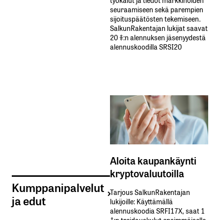
seuraamiseen sekä parempien
sijoituspäätösten tekemiseen.
SalkunRakentajan lukijat saavat
20 %:n alennuksen jäsenyydestä
alennuskoodilla SRSI20
Aloita kaupankäynti
kryptovaluutoilla
Kumppanipalvelut
Tarjous SalkunRakentajan
ja edut
lukijoille: Käyttämällä​ ​
alennuskoodia​ ​SRFI17X,​ ​saat​ ​1
%:n treidauskulut​ ​ensimmäiselle​ ​