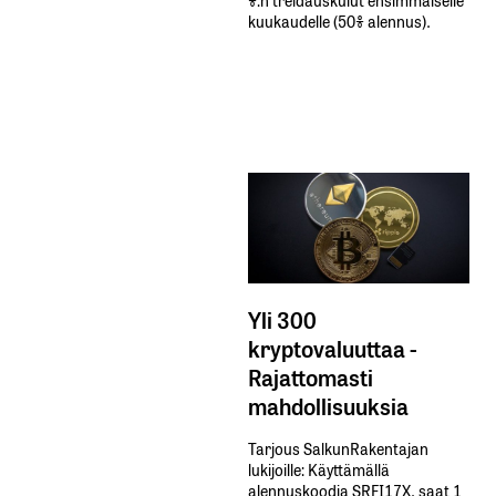
kuukaudelle​ ​(50%​ ​alennus).
Yli 300
kryptovaluuttaa -
Rajattomasti
mahdollisuuksia
Tarjous SalkunRakentajan
lukijoille: Käyttämällä​ ​
alennuskoodia​ ​SRFI17X,​ ​saat​ ​1