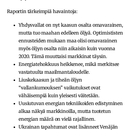
Raportin tärkeimpiä havaintoja:
Yhdysvallat on nyt kaasun osalta omavarainen,
mutta tuo maahan edelleen öljyä. Optimististen
ennusteiden mukaan maa olisi omavarainen
myös öljyn osalta niin aikaisin kuin vuonna
2020. Tämä muuttaisi markkinat täysin.
Energiatehokkuus heikkenee, mikä merkitsee
vastatuulta maailmantaloudelle.
Liuskekaasun ja tiheän öljyn
“vallankumouksen” vaikutukset ovat
vähäisempiä kuin yleisesti väitetään.
Uusiutuvan energian tekniikoiden edistyminen
alkaa näkyä markkinoilla, mutta tuotetun
energian määrä on vielä rajallinen.
Ukrainan tapahtumat ovat lisänneet Venäjän