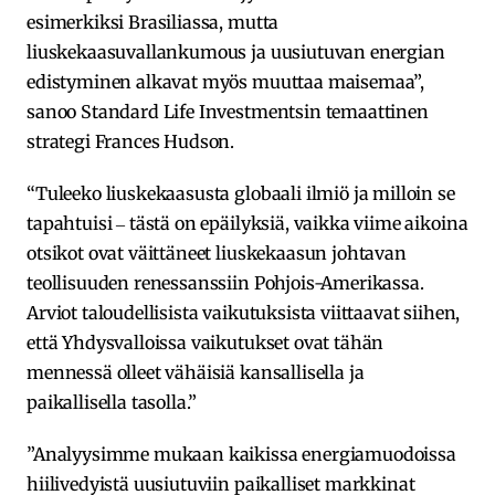
esimerkiksi Brasiliassa, mutta
liuskekaasuvallankumous ja uusiutuvan energian
edistyminen alkavat myös muuttaa maisemaa”,
sanoo Standard Life Investmentsin temaattinen
strategi Frances Hudson.
“Tuleeko liuskekaasusta globaali ilmiö ja milloin se
tapahtuisi ‒ tästä on epäilyksiä, vaikka viime aikoina
otsikot ovat väittäneet liuskekaasun johtavan
teollisuuden renessanssiin Pohjois-Amerikassa.
Arviot taloudellisista vaikutuksista viittaavat siihen,
että Yhdysvalloissa vaikutukset ovat tähän
mennessä olleet vähäisiä kansallisella ja
paikallisella tasolla.”
”Analyysimme mukaan kaikissa energiamuodoissa
hiilivedyistä uusiutuviin paikalliset markkinat