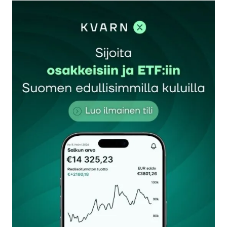
kirjautua
sisään
rekisteröityä
Sähköpostiosoitettasi ei julkaista.
Pakolliset
kentät on merkitty
*
Kommentti
*
Nimesi tai nimimerkkisi
*