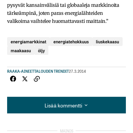
pysyvät kansainvälisiä tai globaaleja markkinoita
tärkeämpinä, joten paras energialähteiden
valikoima vaihtelee huomattavasti maittain.”
energiamarkkinat
energiatehokkuus
liuskekaasu
maakaasu
öljy
RAAKA-AINEET
TALOUDEN TRENDIT
27.3.2014
Lisää kommentti
Lisää kommentti