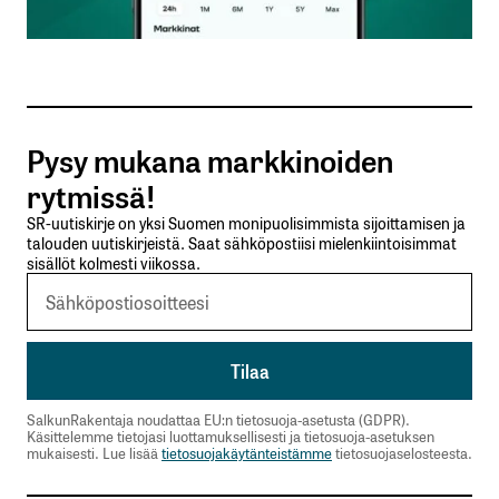
Sähköpostiosoitteesi
*
Tilaa SalkunRakentajan uutiskirje
Pysy mukana markkinoiden
Lähetä kommentti
rytmissä!
SR-uutiskirje on yksi Suomen monipuolisimmista sijoittamisen ja
talouden uutiskirjeistä. Saat sähköpostiisi mielenkiintoisimmat
sisällöt kolmesti viikossa.
SalkunRakentaja noudattaa EU:n tietosuoja-asetusta (GDPR).
Käsittelemme tietojasi luottamuksellisesti ja tietosuoja-asetuksen
mukaisesti. Lue lisää
tietosuojakäytänteistämme
tietosuojaselosteesta.