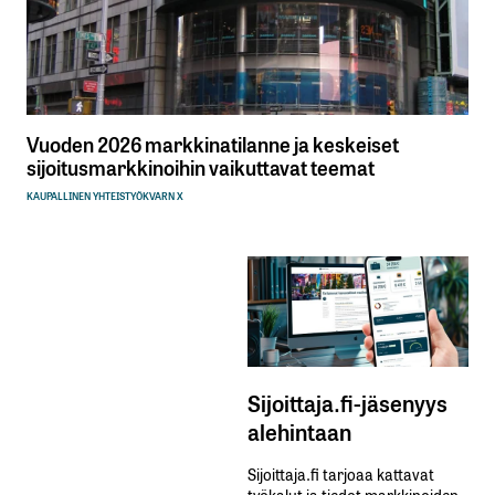
Vuoden 2026 markkinatilanne ja keskeiset
sijoitusmarkkinoihin vaikuttavat teemat
KAUPALLINEN YHTEISTYÖ
KVARN X
Sijoittaja.fi-jäsenyys
alehintaan
Sijoittaja.fi tarjoaa kattavat
työkalut ja tiedot markkinoiden