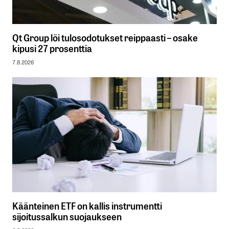
Qt Group löi tulosodotukset reippaasti – osake
kipusi 27 prosenttia
7.8.2026
Käänteinen ETF on kallis instrumentti
sijoitussalkun suojaukseen