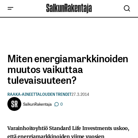
Miten energiamarkkinoiden
muutos vaikuttaa
tulevaisuuteen?
RAAKA-AINEET
TALOUDEN TRENDIT
27.3.2014
SalkunRakentaja
0
Varainhoitoyhtiö Standard Life Investments uskoo,
että energiamarkkinoiden viime vuosien