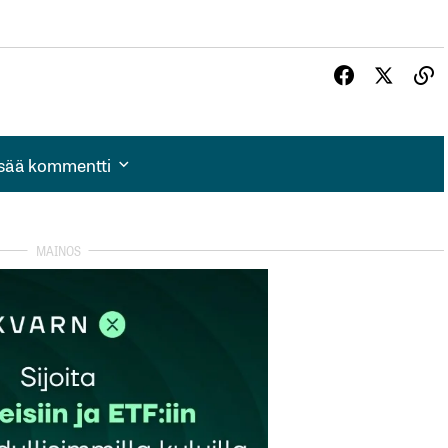
isää kommentti
isää kommentti
autua sisään
rekisteröityä
et kentät on merkitty
*