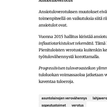
Ansiotuloverotus
Ansiotuloverotuksen muutokset eivät 
toimenpiteellä on vaikutuksia siitä ri
ansiotulot ovat.
Vuonna 2015 hallitus kiristää ansiot
inflaatiotarkistukset tekemättä
. Tämä 
Pienituloisten verotusta kuitenkin k
työtulovähennystä korottamalla.
Progressiivisen tuloveroasteikon ylim
tuloluokan voimassaoloa jatketaan v
kaventaa tuloeroja.
asuntolainojen verovähennys
lahjaver
sopeutustoimet
verotus