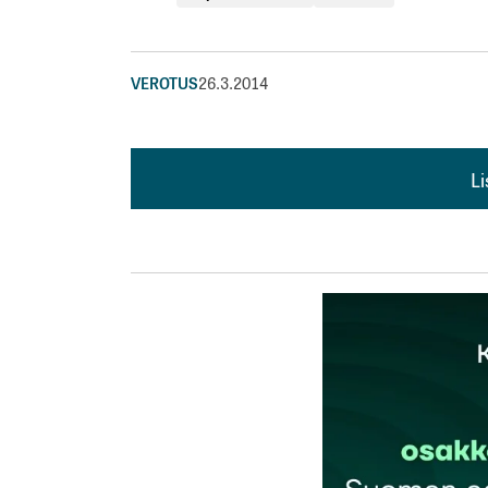
VEROTUS
26.3.2014
L
L
kirj
Sähköpostiosoitettasi ei julkaista.
Pakollis
Kommentti
*