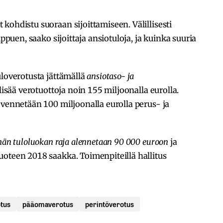
kohdistu suoraan sijoittamiseen. Välillisesti
ippuen, saako sijoittaja ansiotuloja, ja kuinka suuria
uloverotusta jättämällä
ansiotaso- ja
lisää verotuottoja noin 155 miljoonalla eurolla.
evennetään 100 miljoonalla eurolla perus- ja
män tuloluokan raja alennetaan 90 000 euroon
ja
uoteen 2018 saakka. Toimenpiteillä hallitus
otus
pääomaverotus
perintöverotus