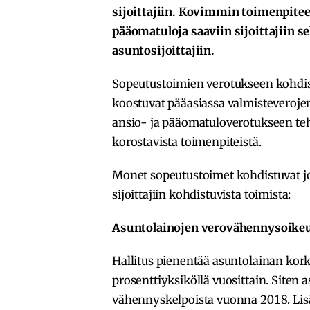
sijoittajiin. Kovimmin toimenpitee
pääomatuloja saaviin sijoittajiin s
asuntosijoittajiin.
Sopeutustoimien verotukseen kohdis
koostuvat pääasiassa valmisteveroje
ansio- ja pääomatuloverotukseen te
korostavista toimenpiteistä.
Monet sopeutustoimet kohdistuvat joko 
sijoittajiin kohdistuvista toimista:
Asuntolainojen verovähennysoike
Hallitus pienentää asuntolainan kor
prosenttiyksiköllä vuosittain. Siten 
vähennyskelpoista vuonna 2018. Lis