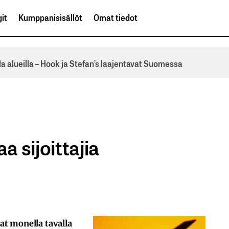
it
Kumppanisisällöt
Omat tiedot
la alueilla – Hook ja Stefan’s laajentavat Suomessa
a sijoittajia
t monella tavalla