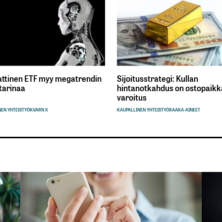
ttinen ETF myy megatrendin
Sijoitusstrategi: Kullan
tarinaa
hintanotkahdus on ostopaikka
varoitus
EN YHTEISTYÖ
KVARN X
KAUPALLINEN YHTEISTYÖ
RAAKA-AINEET