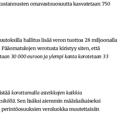
kakustannusten omavastuuosuutta kasvatetaan 750
toksilla hallitus lisää veron tuottoa 28 miljoonalla
. Pääomatulojen verotusta kiristyy siten, että
aan 30 000 euroon ja ylempi kanta korotetaan 33
ristää
korottamalla asteikkojen kaikkia
siköllä
. Sen lisäksi aiemmin määräaikaiseksi
ja perintöosuuksien veroluokka muutettaisiin