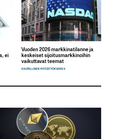
Vuoden 2026 markkinatilanne ja
, ei
keskeiset sijoitusmarkkinoihin
vaikuttavat teemat
KAUPALLINEN YHTEISTYÖ
KVARN X