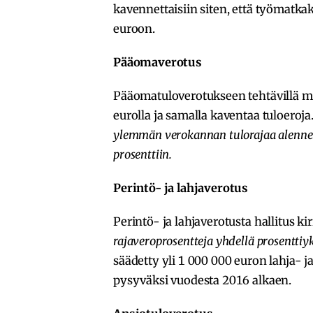
kavennettaisiin siten, että työmat
euroon.
Pääomaverotus
Pääomatuloverotukseen tehtävillä muu
eurolla ja samalla kaventaa tuloeroja
ylemmän verokannan tulorajaa alennet
prosenttiin.
Perintö- ja lahjaverotus
Perintö- ja lahjaverotusta hallitus ki
rajaveroprosentteja yhdellä prosenttiyk
säädetty yli 1 000 000 euron lahja- 
pysyväksi vuodesta 2016 alkaen.