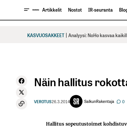
Artikkelit
Nostot
IR-seuranta
Blog
|
KASVUOSAKKEET
Analyysi: NoHo kasvaa kaikil
Näin hallitus rokotta
SalkunRakentaja
VEROTUS
26.3.2014
0
Hallitus sopeutustoimet kohdistuva