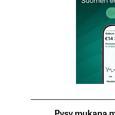
Nimesi tai nimimerkkisi
*
Tilaa SalkunRakentajan uutiskirje
Lähetä kommentti
Pysy mukana m