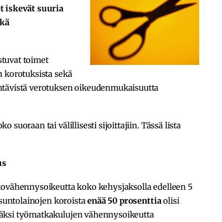
t iskevät suuria
ekä
tuvat toimet
n korotuksista sekä
htävistä verotuksen oikeudenmukaisuutta
suoraan tai välillisesti sijoittajiin. Tässä lista
us
kovähennysoikeutta koko kehysjaksolla edelleen 5
asuntolainojen koroista
enää 50 prosenttia
olisi
äksi työmatkakulujen vähennysoikeutta