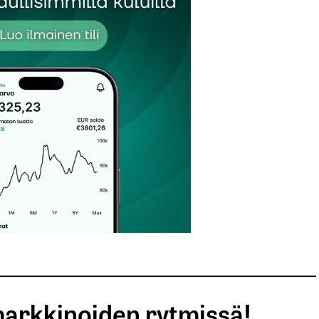
Sähköpostiosoitteesi
*
arkkinoiden rytmissä!