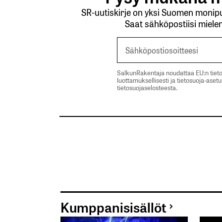
SR-uutiskirje on yksi Suomen monipuo
Saat sähköpostiisi mielen
SalkunRakentaja noudattaa EU:n tieto
luottamuksellisesti ja tietosuoja-aset
tietosuojaselosteesta.
Kumppanisisällöt