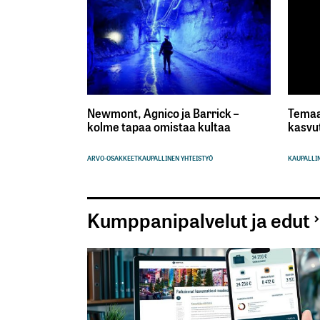
Newmont, Agnico ja Barrick –
Temaa
kolme tapaa omistaa kultaa
kasvu
ARVO-OSAKKEET
KAUPALLINEN YHTEISTYÖ
KAUPALLIN
Kumppanipalvelut ja edut