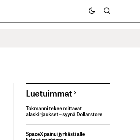
Luetuimmat
Tokmanni tekee mittavat
alaskirjaukset – syynä Dollarstore
SpaceX painui jyrkästi alle
listautumishinnan