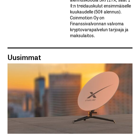
%:n treidauskulut​ ​ensimmäiselle​ ​
kuukaudelle​ ​(50%​ ​alennus).
Coinmotion Oy on
Finanssivalvonnan valvoma
kryptovarapalvelun tarjoaja ja
maksulaitos.
Uusimmat