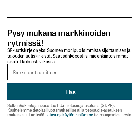
Tilaa SalkunRakentajan uutiskirje
Pysy mukana markkinoiden
Lähetä kommentti
rytmissä!
SR-uutiskirje on yksi Suomen monipuolisimmista sijoittamisen ja
talouden uutiskirjeistä. Saat sähköpostiisi mielenkiintoisimmat
sisällöt kolmesti viikossa.
SalkunRakentaja noudattaa EU:n tietosuoja-asetusta (GDPR).
Käsittelemme tietojasi luottamuksellisesti ja tietosuoja-asetuksen
mukaisesti. Lue lisää
tietosuojakäytänteistämme
tietosuojaselosteesta.