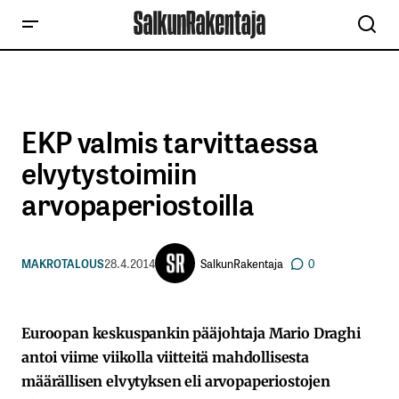
EKP valmis tarvittaessa
elvytystoimiin
arvopaperiostoilla
SalkunRakentaja
MAKROTALOUS
28.4.2014
0
Euroopan keskuspankin pääjohtaja Mario Draghi
antoi viime viikolla viitteitä mahdollisesta
määrällisen elvytyksen eli arvopaperiostojen