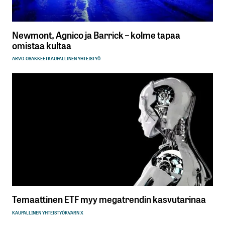
Newmont, Agnico ja Barrick – kolme tapaa
omistaa kultaa
ARVO-OSAKKEET
KAUPALLINEN YHTEISTYÖ
Temaattinen ETF myy megatrendin kasvutarinaa
KAUPALLINEN YHTEISTYÖ
KVARN X