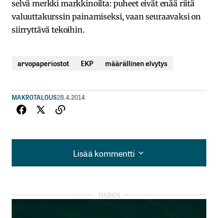
selvä merkki markkinoilta: puheet eivät enää riitä
valuuttakurssin painamiseksi, vaan seuraavaksi on
siirryttävä tekoihin.
arvopaperiostot
EKP
määrällinen elvytys
MAKROTALOUS
28.4.2014
Lisää kommentti
Lisää kommentti
kirjautua
sisään
rekisteröityä