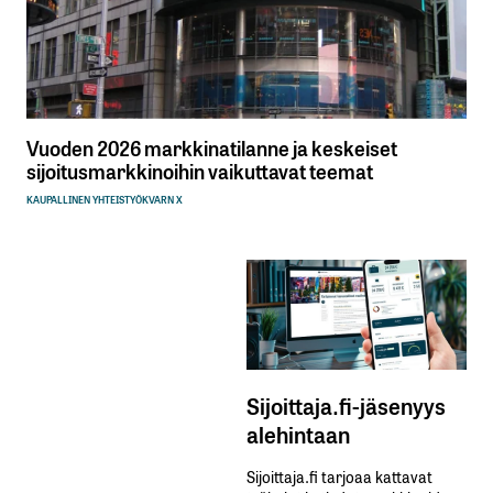
Vuoden 2026 markkinatilanne ja keskeiset
sijoitusmarkkinoihin vaikuttavat teemat
KAUPALLINEN YHTEISTYÖ
KVARN X
Sijoittaja.fi-jäsenyys
alehintaan
Sijoittaja.fi tarjoaa kattavat