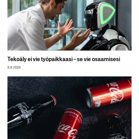
Tekoäly ei vie työpaikkaasi – se vie osaamisesi
8.8.2026