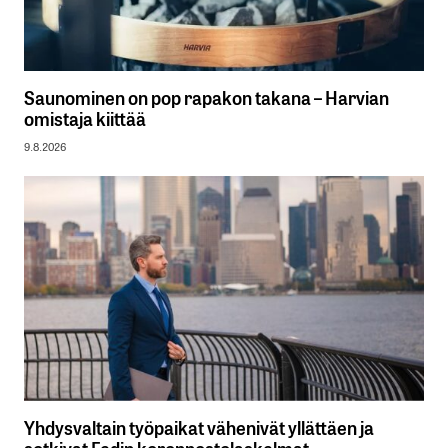
Saunominen on pop rapakon takana – Harvian
omistaja kiittää
9.8.2026
Yhdysvaltain työpaikat vähenivät yllättäen ja
sotkivat Fedin koronnostolaskelmat