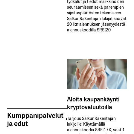
työkalut ja tiedot markkinoiden
seuraamiseen sekä parempien
sijoituspäätösten tekemiseen.
SalkunRakentajan lukijat saavat
20 %:n alennuksen jäsenyydestä
alennuskoodilla SRSI20
Aloita kaupankäynti
kryptovaluutoilla
Kumppanipalvelut
Tarjous SalkunRakentajan
ja edut
lukijoille: Käyttämällä​ ​
alennuskoodia​ ​SRFI17X,​ ​saat​ ​1