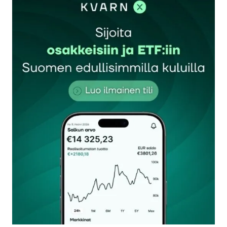
Sähköpostiosoitettasi ei julkaista.
Pakolliset
kentät on merkitty
*
Kommentti
*
Nimesi tai nimimerkkisi
*
Sähköpostiosoitteesi
*