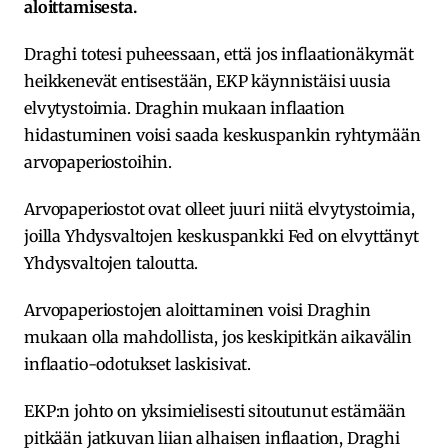
aloittamisesta.
Draghi totesi puheessaan, että jos inflaationäkymät
heikkenevät entisestään, EKP käynnistäisi uusia
elvytystoimia. Draghin mukaan inflaation
hidastuminen voisi saada keskuspankin ryhtymään
arvopaperiostoihin.
Arvopaperiostot ovat olleet juuri niitä elvytystoimia,
joilla Yhdysvaltojen keskuspankki Fed on elvyttänyt
Yhdysvaltojen taloutta.
Arvopaperiostojen aloittaminen voisi Draghin
mukaan olla mahdollista, jos keskipitkän aikavälin
inflaatio-odotukset laskisivat.
EKP:n johto on yksimielisesti sitoutunut estämään
pitkään jatkuvan liian alhaisen inflaation, Draghi