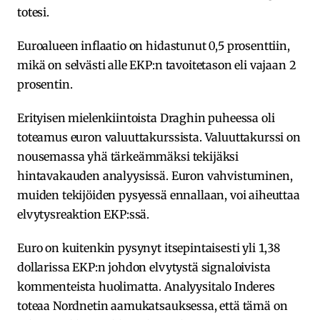
totesi.
Euroalueen inflaatio on hidastunut 0,5 prosenttiin,
mikä on selvästi alle EKP:n tavoitetason eli vajaan 2
prosentin.
Erityisen mielenkiintoista Draghin puheessa oli
toteamus euron valuuttakurssista. Valuuttakurssi on
nousemassa yhä tärkeämmäksi tekijäksi
hintavakauden analyysissä. Euron vahvistuminen,
muiden tekijöiden pysyessä ennallaan, voi aiheuttaa
elvytysreaktion EKP:ssä.
Euro on kuitenkin pysynyt itsepintaisesti yli 1,38
dollarissa EKP:n johdon elvytystä signaloivista
kommenteista huolimatta. Analyysitalo Inderes
toteaa Nordnetin aamukatsauksessa, että tämä on