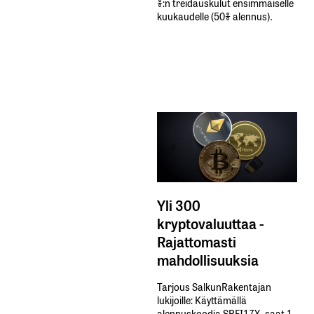
%:n treidauskulut​ ​ensimmäiselle​ ​
kuukaudelle​ ​(50%​ ​alennus).
Yli 300
kryptovaluuttaa -
Rajattomasti
mahdollisuuksia
Tarjous SalkunRakentajan
lukijoille: Käyttämällä​ ​
alennuskoodia​ ​SRFI17X,​ ​saat​ ​1