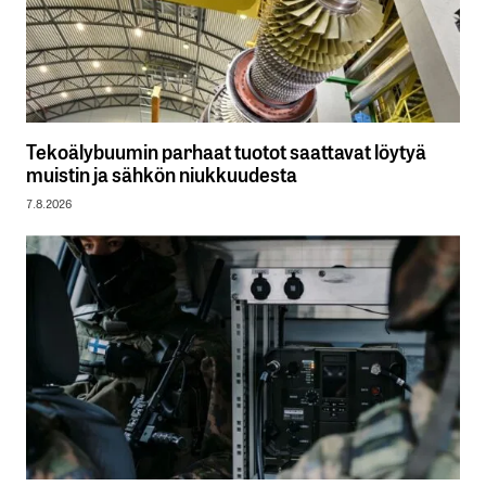
Tekoälybuumin parhaat tuotot saattavat löytyä
muistin ja sähkön niukkuudesta
7.8.2026