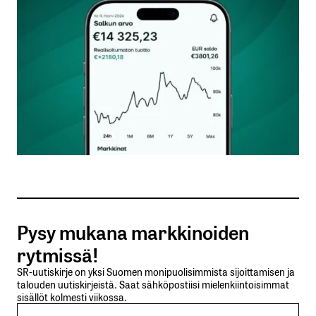
Kommentti
*
Nimesi tai nimimerkkisi
*
Sähköpostiosoitteesi
*
Tilaa SalkunRakentajan uutiskirje
Pysy mukana markkinoiden
Lähetä kommentti
rytmissä!
SR-uutiskirje on yksi Suomen monipuolisimmista sijoittamisen ja
talouden uutiskirjeistä. Saat sähköpostiisi mielenkiintoisimmat
sisällöt kolmesti viikossa.