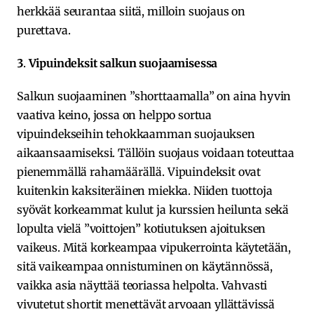
herkkää seurantaa siitä, milloin suojaus on
purettava.
3
.
Vipuindeksit salkun suojaamisessa
Salkun suojaaminen ”shorttaamalla” on aina hyvin
vaativa keino, jossa on helppo sortua
vipuindekseihin tehokkaamman suojauksen
aikaansaamiseksi. Tällöin suojaus voidaan toteuttaa
pienemmällä rahamäärällä. Vipuindeksit ovat
kuitenkin kaksiteräinen miekka. Niiden tuottoja
syövät korkeammat kulut ja kurssien heilunta sekä
lopulta vielä ”voittojen” kotiutuksen ajoituksen
vaikeus. Mitä korkeampaa vipukerrointa käytetään,
sitä vaikeampaa onnistuminen on käytännössä,
vaikka asia näyttää teoriassa helpolta. Vahvasti
vivutetut shortit menettävät arvoaan yllättävissä