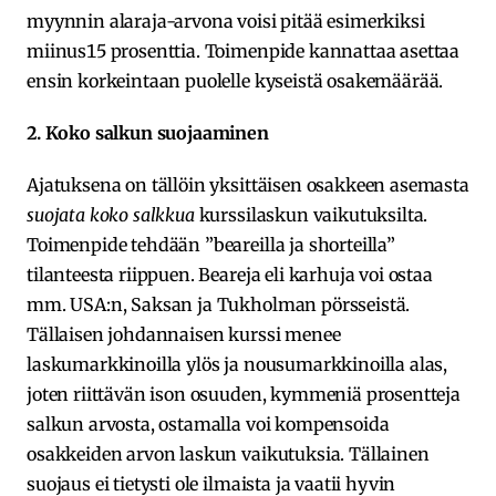
myynnin alaraja-arvona voisi pitää esimerkiksi
miinus15 prosenttia. Toimenpide kannattaa asettaa
ensin korkeintaan puolelle kyseistä osakemäärää.
2. Koko salkun suojaaminen
Ajatuksena on tällöin yksittäisen osakkeen asemasta
suojata koko salkkua
kurssilaskun vaikutuksilta.
Toimenpide tehdään ”beareilla ja shorteilla”
tilanteesta riippuen. Beareja eli karhuja voi ostaa
mm. USA:n, Saksan ja Tukholman pörsseistä.
Tällaisen johdannaisen kurssi menee
laskumarkkinoilla ylös ja nousumarkkinoilla alas,
joten riittävän ison osuuden, kymmeniä prosentteja
salkun arvosta, ostamalla voi kompensoida
osakkeiden arvon laskun vaikutuksia. Tällainen
suojaus ei tietysti ole ilmaista ja vaatii hyvin