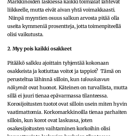
Markkinoiden laskiessa kaikki toimialat lähtevät
liikkeelle, mutta eivät aivan yhtä voimakkaasti.
Niinpä myyntien osuus salkun arvosta pitää olla
useita kymmeniä prosentteja, jotta toimenpiteellä
olisi vaikutusta.
2
.
Myy pois kaikki osakkeet
Pitääkö salkku ajoittain tyhjentää kokonaan
osakkeista ja kotiuttaa voitot ja tappiot? Tämä on
perusteltua lähinnä silloin, kun
talouskasvun
näkymät
ovat huonot. Käteinen on turvallista, mutta
sillä ei juuri tienaa epävarmassa tilanteessa.
Korosijoitusten tuotot ovat silloin usein miten hyvin
vaatimattomia. Korkomarkkinoilla tienaa parhaiten
silloin, kun korot ovat laskussa, joten
osakesijoitusten vaihtaminen korkoihin olisi