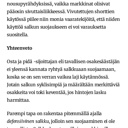
nousupyrähdyksissä, vaikka markkinat olisivat
pääosin sivuttaisliikkeessä. Vivutettujen shorttien
käytössä piilee niin monia vaaratekijöitä, että niiden
käyttöä salkun suojaukseen ei voi varauksetta
suositella.
Yhteenveto
Osta ja pidä -sijoittajan eli tavallisen osakesäästäjän
ei yleensä kannata ryhtyä salkkuaan suojaamaan,
koska se on sen verran vaikea laji käytännössä.
Jotain salkun syklisimpiä ja määrältään merkittäviä
osakkeita voi toki keventää, jos hintojen lasku
harmittaa.
Parempi tapa on rakentaa pitemmällä ajalla
defensiivinen salkku
, jolloin sen suojaaminen ei ole