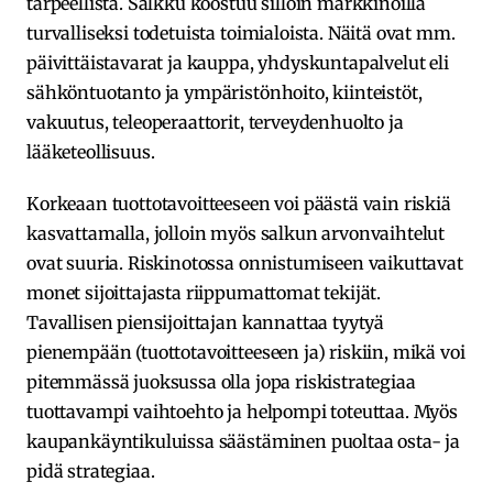
tarpeellista. Salkku koostuu silloin markkinoilla
turvalliseksi todetuista toimialoista. Näitä ovat mm.
päivittäistavarat ja kauppa, yhdyskuntapalvelut eli
sähköntuotanto ja ympäristönhoito, kiinteistöt,
vakuutus, teleoperaattorit, terveydenhuolto ja
lääketeollisuus.
Korkeaan tuottotavoitteeseen voi päästä vain riskiä
kasvattamalla, jolloin myös salkun arvonvaihtelut
ovat suuria. Riskinotossa onnistumiseen vaikuttavat
monet sijoittajasta riippumattomat tekijät.
Tavallisen piensijoittajan kannattaa tyytyä
pienempään (tuottotavoitteeseen ja) riskiin, mikä voi
pitemmässä juoksussa olla jopa riskistrategiaa
tuottavampi vaihtoehto ja helpompi toteuttaa. Myös
kaupankäyntikuluissa säästäminen puoltaa osta- ja
pidä strategiaa.