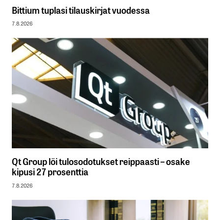
Bittium tuplasi tilauskirjat vuodessa
7.8.2026
Qt Group löi tulosodotukset reippaasti – osake
kipusi 27 prosenttia
7.8.2026