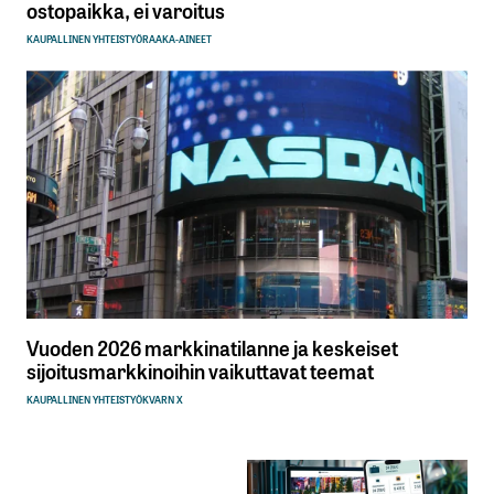
ostopaikka, ei varoitus
KAUPALLINEN YHTEISTYÖ
RAAKA-AINEET
Vuoden 2026 markkinatilanne ja keskeiset
sijoitusmarkkinoihin vaikuttavat teemat
KAUPALLINEN YHTEISTYÖ
KVARN X