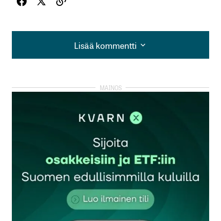
Lisää kommentti
Lisää kommentti
kirjautua
sisään
rekisteröityä
Sähköpostiosoitettasi ei julkaista.
Pakolliset
kentät on merkitty
*