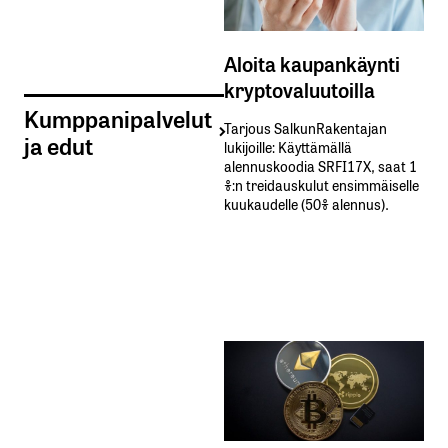
Aloita kaupankäynti
kryptovaluutoilla
Kumppanipalvelut
Tarjous SalkunRakentajan
ja edut
lukijoille: Käyttämällä​ ​
alennuskoodia​ ​SRFI17X,​ ​saat​ ​1
%:n treidauskulut​ ​ensimmäiselle​ ​
kuukaudelle​ ​(50%​ ​alennus).