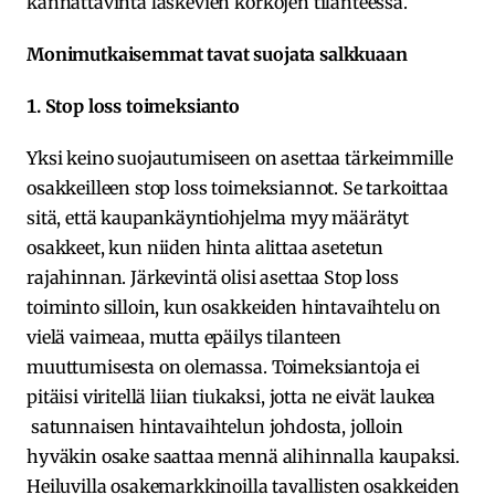
kannattavinta laskevien korkojen tilanteessa.
Monimutkaisemmat tavat suojata salkkuaan
1. Stop loss toimeksianto
Yksi keino suojautumiseen on asettaa tärkeimmille
osakkeilleen stop loss toimeksiannot. Se tarkoittaa
sitä, että kaupankäyntiohjelma myy määrätyt
osakkeet, kun niiden hinta alittaa asetetun
rajahinnan. Järkevintä olisi asettaa Stop loss
toiminto silloin, kun osakkeiden hintavaihtelu on
vielä vaimeaa, mutta epäilys tilanteen
muuttumisesta on olemassa. Toimeksiantoja ei
pitäisi viritellä liian tiukaksi, jotta ne eivät laukea
satunnaisen hintavaihtelun johdosta, jolloin
hyväkin osake saattaa mennä alihinnalla kaupaksi.
Heiluvilla osakemarkkinoilla tavallisten osakkeiden