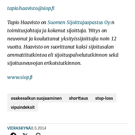
tapio.haavisto@siop.fi
Tapio Haavisto on
Suomen Sijoittajaopastus Oy
:n
toimitusjohtaja ja kokenut sijoittaja. Yritys on
neuvonut ja kouluttanut yksityissijoittajia noin 12
vuotta. Haavisto on suorittanut kaksi sijoitusalan
ammattitutkintoa eli sijoituspalvelututkinnon sekä
sijoitusneuvojan erikoistutkinnon.
www.siop.fi
osakesalkun suojaaminen
shorttaus
stop-loss
vipuindeksit
VIERASKYNÄ
8.5.2014