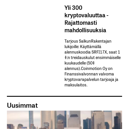
Yli 300
kryptovaluuttaa -
Rajattomasti
mahdollisuuksia
Tarjous SalkunRakentajan
lukijoille: Käyttämällä​ ​
alennuskoodia​ ​SRFI17X,​ ​saat​ ​1
%:n treidauskulut​ ​ensimmäiselle​ ​
kuukaudelle​ ​(50%​ ​
alennus).Coinmotion Oy on
Finanssivalvonnan valvoma
kryptovarapalvelun tarjoaja ja
maksulaitos.
Uusimmat