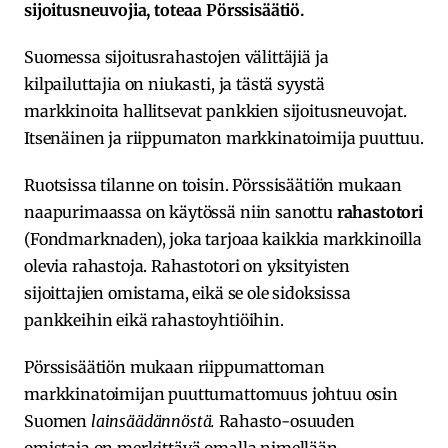
sijoitusneuvojia, toteaa Pörssisäätiö.
Suomessa sijoitusrahastojen välittäjiä ja
kilpailuttajia on niukasti, ja tästä syystä
markkinoita hallitsevat pankkien sijoitusneuvojat.
Itsenäinen ja riippumaton markkinatoimija puuttuu.
Ruotsissa tilanne on toisin. Pörssisäätiön mukaan
naapurimaassa on käytössä niin sanottu
rahastotori
(Fondmarknaden), joka tarjoaa kaikkia markkinoilla
olevia rahastoja. Rahastotori on yksityisten
sijoittajien omistama, eikä se ole sidoksissa
pankkeihin eikä rahastoyhtiöihin.
Pörssisäätiön mukaan riippumattoman
markkinatoimijan puuttumattomuus johtuu osin
Suomen
lainsäädännöstä.
Rahasto-osuuden