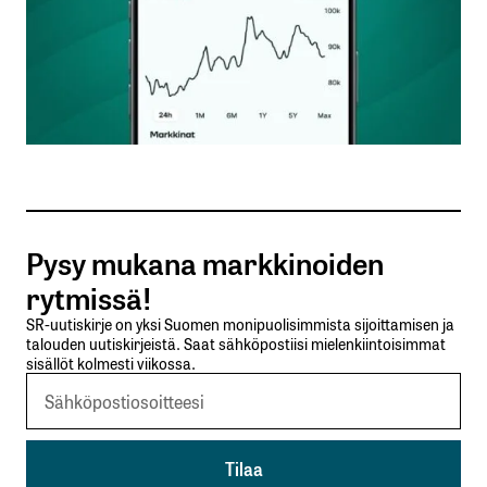
Nimesi tai nimimerkkisi
*
Sähköpostiosoitteesi
*
Tilaa SalkunRakentajan uutiskirje
Pysy mukana markkinoiden
Lähetä kommentti
rytmissä!
SR-uutiskirje on yksi Suomen monipuolisimmista sijoittamisen ja
talouden uutiskirjeistä. Saat sähköpostiisi mielenkiintoisimmat
sisällöt kolmesti viikossa.