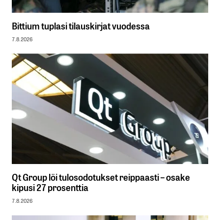
Bittium tuplasi tilauskirjat vuodessa
7.8.2026
Qt Group löi tulosodotukset reippaasti – osake
kipusi 27 prosenttia
7.8.2026