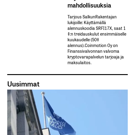
mahdollisuuksia
Tarjous SalkunRakentajan
lukijoille: Käyttämällä​ ​
alennuskoodia​ ​SRFI17X,​ ​saat​ ​1
%:n treidauskulut​ ​ensimmäiselle​ ​
kuukaudelle​ ​(50%​ ​
alennus).Coinmotion Oy on
Finanssivalvonnan valvoma
kryptovarapalvelun tarjoaja ja
maksulaitos.
Uusimmat