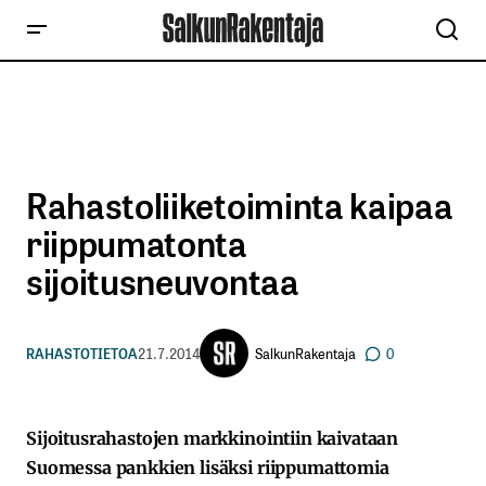
Rahastoliiketoiminta kaipaa
riippumatonta
sijoitusneuvontaa
SalkunRakentaja
RAHASTOTIETOA
21.7.2014
0
Sijoitusrahastojen markkinointiin kaivataan
Suomessa pankkien lisäksi riippumattomia