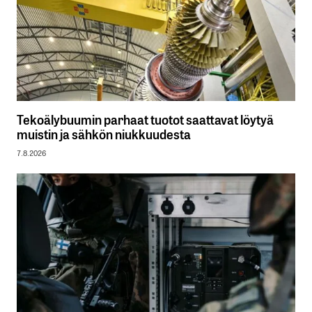
Tekoälybuumin parhaat tuotot saattavat löytyä
muistin ja sähkön niukkuudesta
7.8.2026