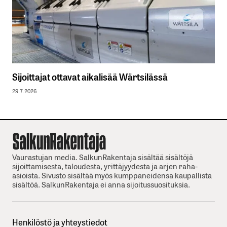
Sijoittajat ottavat aikalisää Wärtsilässä
29.7.2026
Vaurastujan media. SalkunRakentaja sisältää sisältöjä
sijoittamisesta, taloudesta, yrittäjyydesta ja arjen raha-
asioista. Sivusto sisältää myös kumppaneidensa kaupallista
sisältöä. SalkunRakentaja ei anna sijoitussuosituksia.
Henkilöstö ja yhteystiedot