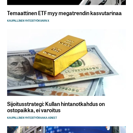
Temaattinen ETF myy megatrendin kasvutarinaa
KAUPALLINEN YHTEISTYÖ
KVARN X
Sijoitusstrategi: Kullan hintanotkahdus on
ostopaikka, ei varoitus
KAUPALLINEN YHTEISTYÖ
RAAKA-AINEET