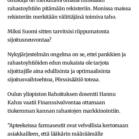
omistaja on merkittävä omalla nimellään
rahastoyhtiön pitämään rekisteriin. Monissa maissa
rekisteriin merkitään välittäjänä toimiva taho.
Miksi Suomi sitten tarvitsisi riippumatonta
sijoitusneuvontaa?
Nykyjärjestelmän ongelma on se, ettei pankkien ja
rahastoyhtiöiden edun mukaista ole tarjota
sijoittajille aina edullisinta ja optimaalisinta
sijoitusvaihtoehtoa, Pörssisäätiö toteaa.
Oulun yliopiston Rahoituksen dosentti Hannu
Kahra vaatii Finanssivalvontaa ottamaan
tiukemman kannan rahastojen markkinointiin.
”Apteekeissa farmaseutit ovat velvollisia kertomaan
asiakkailleen, että lääkärin määräämälle