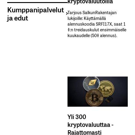
kryptovaluutoilla
Kumppanipalvelut
Tarjous SalkunRakentajan
ja edut
lukijoille: Käyttämällä​ ​
alennuskoodia​ ​SRFI17X,​ ​saat​ ​1
%:n treidauskulut​ ​ensimmäiselle​ ​
kuukaudelle​ ​(50%​ ​alennus).
Yli 300
kryptovaluuttaa -
Rajattomasti