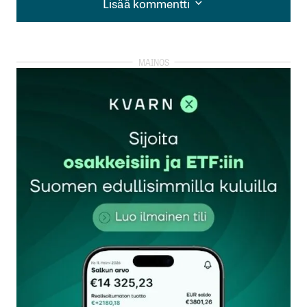
Lisää kommentti
Lisää kommentti
kirjautua
sisään
rekisteröityä
Sähköpostiosoitettasi ei julkaista.
Pakolliset
kentät on merkitty
*
Kommentti
*