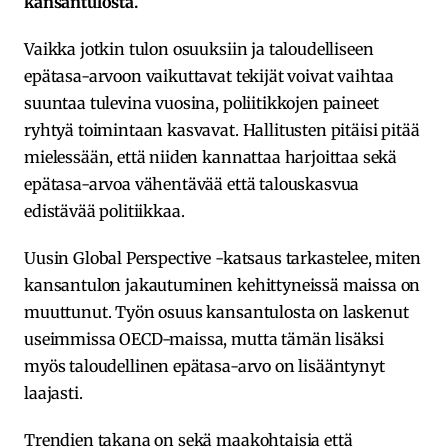
kansantulosta.
Vaikka jotkin tulon osuuksiin ja taloudelliseen
epätasa-arvoon vaikuttavat tekijät voivat vaihtaa
suuntaa tulevina vuosina, poliitikkojen paineet
ryhtyä toimintaan kasvavat. Hallitusten pitäisi pitää
mielessään, että niiden kannattaa harjoittaa sekä
epätasa-arvoa vähentävää että talouskasvua
edistävää politiikkaa.
Uusin Global Perspective -katsaus tarkastelee, miten
kansantulon jakautuminen kehittyneissä maissa on
muuttunut. Työn osuus kansantulosta on laskenut
useimmissa OECD-maissa, mutta tämän lisäksi
myös taloudellinen epätasa-arvo on lisääntynyt
laajasti.
Trendien takana on sekä maakohtaisia että