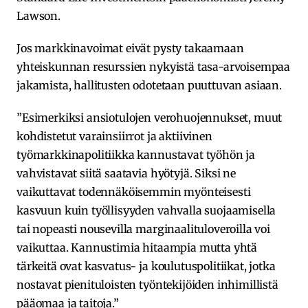
Lawson.
Jos markkinavoimat eivät pysty takaamaan
yhteiskunnan resurssien nykyistä tasa-arvoisempaa
jakamista, hallitusten odotetaan puuttuvan asiaan.
”Esimerkiksi ansiotulojen verohuojennukset, muut
kohdistetut varainsiirrot ja aktiivinen
työmarkkinapolitiikka kannustavat työhön ja
vahvistavat siitä saatavia hyötyjä. Siksi ne
vaikuttavat todennäköisemmin myönteisesti
kasvuun kuin työllisyyden vahvalla suojaamisella
tai nopeasti nousevilla marginaalituloveroilla voi
vaikuttaa. Kannustimia hitaampia mutta yhtä
tärkeitä ovat kasvatus- ja koulutuspolitiikat, jotka
nostavat pienituloisten työntekijöiden inhimillistä
pääomaa ja taitoja.”