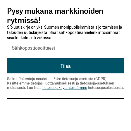
Pysy mukana markkinoiden
Lähetä kommentti
rytmissä!
SR-uutiskirje on yksi Suomen monipuolisimmista sijoittamisen ja
talouden uutiskirjeistä. Saat sähköpostiisi mielenkiintoisimmat
sisällöt kolmesti viikossa.
SalkunRakentaja noudattaa EU:n tietosuoja-asetusta (GDPR).
Käsittelemme tietojasi luottamuksellisesti ja tietosuoja-asetuksen
mukaisesti. Lue lisää
tietosuojakäytänteistämme
tietosuojaselosteesta.