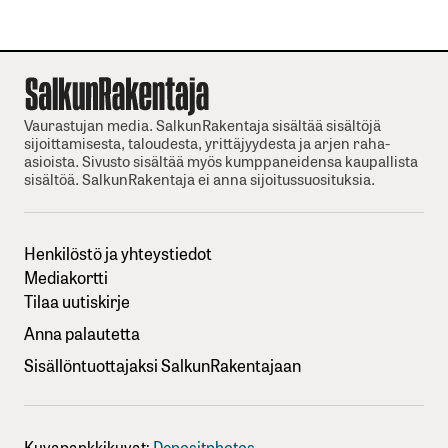
Vaurastujan media. SalkunRakentaja sisältää sisältöjä
sijoittamisesta, taloudesta, yrittäjyydesta ja arjen raha-
asioista. Sivusto sisältää myös kumppaneidensa kaupallista
sisältöä. SalkunRakentaja ei anna sijoitussuosituksia.
Henkilöstö ja yhteystiedot
Mediakortti
Tilaa uutiskirje
Anna palautetta
Sisällöntuottajaksi SalkunRakentajaan
Kuvapankkikuvat:
Depositphotos