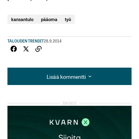
kansantulo
pääoma
työ
TALOUDEN TRENDIT
28.9.2014
Lisää kommentti
Lisää kommentti
kirjautua
sisään
rekisteröityä