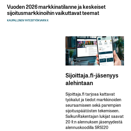
Vuoden 2026 markkinatilanne ja keskeiset
sijoitusmarkkinoihin vaikuttavat teemat
KAUPALLINEN YHTEISTYÖ
KVARN X
Sijoittaja.fi-jäsenyys
alehintaan
Sijoittaja.fi tarjoaa kattavat
työkalut ja tiedot markkinoiden
seuraamiseen sekä parempien
sijoituspäätösten tekemiseen.
SalkunRakentajan lukijat saavat
20 %:n alennuksen jäsenyydestä
alennuskoodilla SRSI20