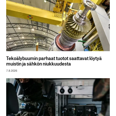
Tekoälybuumin parhaat tuotot saattavat löytyä
muistin ja sähkön niukkuudesta
7.8.2026