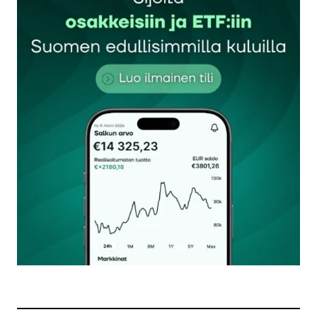
Sähköpostiosoitettasi ei julkaista.
Pakolliset
kentät on merkitty
*
Kommentti
*
Nimesi tai nimimerkkisi
*
Sähköpostiosoitteesi
*
Tilaa SalkunRakentajan uutiskirje