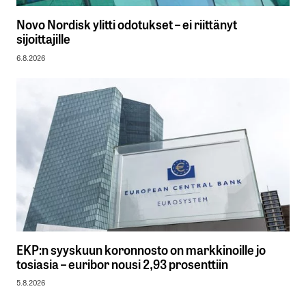
Novo Nordisk ylitti odotukset – ei riittänyt
sijoittajille
6.8.2026
EKP:n syyskuun koronnosto on markkinoille jo
tosiasia – euribor nousi 2,93 prosenttiin
5.8.2026