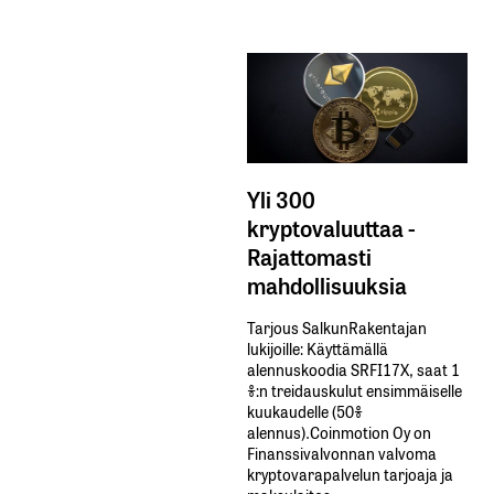
Yli 300
kryptovaluuttaa -
Rajattomasti
mahdollisuuksia
Tarjous SalkunRakentajan
lukijoille: Käyttämällä​ ​
alennuskoodia​ ​SRFI17X,​ ​saat​ ​1
%:n treidauskulut​ ​ensimmäiselle​ ​
kuukaudelle​ ​(50%​ ​
alennus).Coinmotion Oy on
Finanssivalvonnan valvoma
kryptovarapalvelun tarjoaja ja