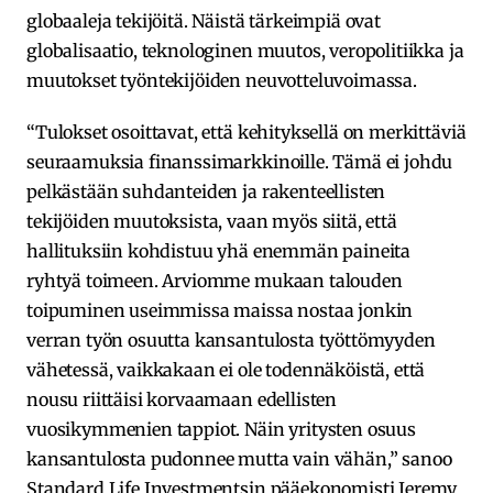
globaaleja tekijöitä. Näistä tärkeimpiä ovat
globalisaatio, teknologinen muutos, veropolitiikka ja
muutokset työntekijöiden neuvotteluvoimassa.
“Tulokset osoittavat, että kehityksellä on merkittäviä
seuraamuksia finanssimarkkinoille. Tämä ei johdu
pelkästään suhdanteiden ja rakenteellisten
tekijöiden muutoksista, vaan myös siitä, että
hallituksiin kohdistuu yhä enemmän paineita
ryhtyä toimeen. Arviomme mukaan talouden
toipuminen useimmissa maissa nostaa jonkin
verran työn osuutta kansantulosta työttömyyden
vähetessä, vaikkakaan ei ole todennäköistä, että
nousu riittäisi korvaamaan edellisten
vuosikymmenien tappiot. Näin yritysten osuus
kansantulosta pudonnee mutta vain vähän,” sanoo
Standard Life Investmentsin pääekonomisti Jeremy