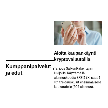
Aloita kaupankäynti
kryptovaluutoilla
Kumppanipalvelut
Tarjous SalkunRakentajan
ja edut
lukijoille: Käyttämällä​ ​
alennuskoodia​ ​SRFI17X,​ ​saat​ ​1
%:n treidauskulut​ ​ensimmäiselle​ ​
kuukaudelle​ ​(50%​ ​alennus).