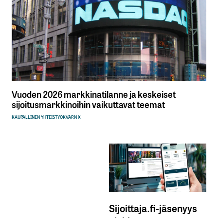
Vuoden 2026 markkinatilanne ja keskeiset
sijoitusmarkkinoihin vaikuttavat teemat
KAUPALLINEN YHTEISTYÖ
KVARN X
Sijoittaja.fi-jäsenyys