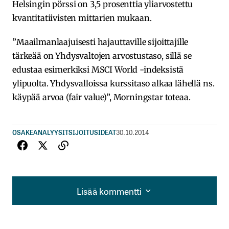
Helsingin pörssi on 3,5 prosenttia yliarvostettu
kvantitatiivisten mittarien mukaan.
”Maailmanlaajuisesti hajauttaville sijoittajille
tärkeää on Yhdysvaltojen arvostustaso, sillä se
edustaa esimerkiksi MSCI World -indeksistä
ylipuolta. Yhdysvalloissa kurssitaso alkaa lähellä ns.
käypää arvoa (fair value)”, Morningstar toteaa.
OSAKEANALYYSIT
SIJOITUSIDEAT
30.10.2014
Lisää kommentti
Lisää kommentti