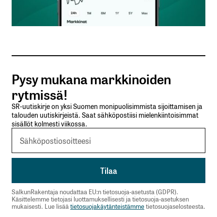
Sähköpostiosoitteesi
*
Tilaa SalkunRakentajan uutiskirje
Pysy mukana markkinoiden
Lähetä kommentti
rytmissä!
SR-uutiskirje on yksi Suomen monipuolisimmista sijoittamisen ja
talouden uutiskirjeistä. Saat sähköpostiisi mielenkiintoisimmat
sisällöt kolmesti viikossa.
SalkunRakentaja noudattaa EU:n tietosuoja-asetusta (GDPR).
Käsittelemme tietojasi luottamuksellisesti ja tietosuoja-asetuksen
mukaisesti. Lue lisää
tietosuojakäytänteistämme
tietosuojaselosteesta.