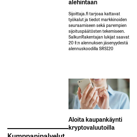
alehintaan
Sijoittaja.fi tarjoaa kattavat
työkalut ja tiedot markkinoiden
seuraamiseen sekä parempien
sijoituspäätösten tekemiseen.
SalkunRakentajan lukijat saavat
20 %:n alennuksen jäsenyydestä
alennuskoodilla SRSI20
Aloita kaupankäynti
kryptovaluutoilla
Kumppanipalvelut