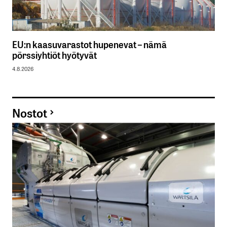
EU:n kaasuvarastot hupenevat – nämä
pörssiyhtiöt hyötyvät
4.8.2026
Nostot