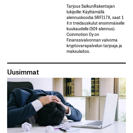
Tarjous SalkunRakentajan
lukijoille: Käyttämällä​ ​
alennuskoodia​ ​SRFI17X,​ ​saat​ ​1
%:n treidauskulut​ ​ensimmäiselle​ ​
kuukaudelle​ ​(50%​ ​alennus).
Coinmotion Oy on
Finanssivalvonnan valvoma
kryptovarapalvelun tarjoaja ja
maksulaitos.
Uusimmat