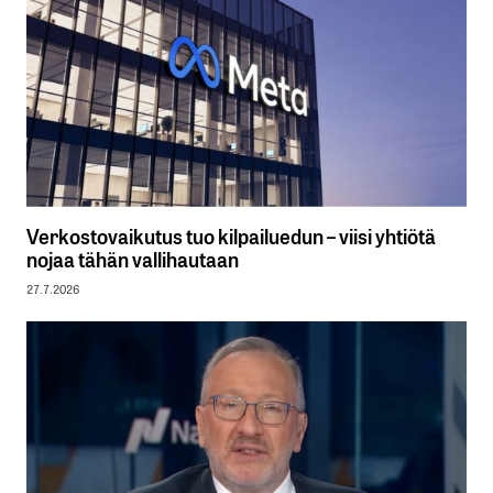
Verkostovaikutus tuo kilpailuedun – viisi yhtiötä
nojaa tähän vallihautaan
27.7.2026