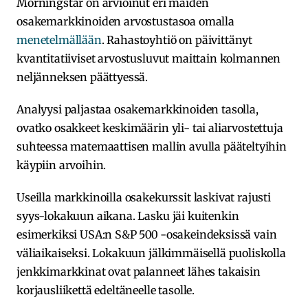
Morningstar on arvioinut eri maiden
osakemarkkinoiden arvostustasoa omalla
menetelmällään
. Rahastoyhtiö on päivittänyt
kvantitatiiviset arvostusluvut maittain kolmannen
neljänneksen päättyessä.
Analyysi paljastaa osakemarkkinoiden tasolla,
ovatko osakkeet keskimäärin yli- tai aliarvostettuja
suhteessa matemaattisen mallin avulla pääteltyihin
käypiin arvoihin.
Useilla markkinoilla osakekurssit laskivat rajusti
syys-lokakuun aikana. Lasku jäi kuitenkin
esimerkiksi USA:n S&P 500 -osakeindeksissä vain
väliaikaiseksi. Lokakuun jälkimmäisellä puoliskolla
jenkkimarkkinat ovat palanneet lähes takaisin
korjausliikettä edeltäneelle tasolle.