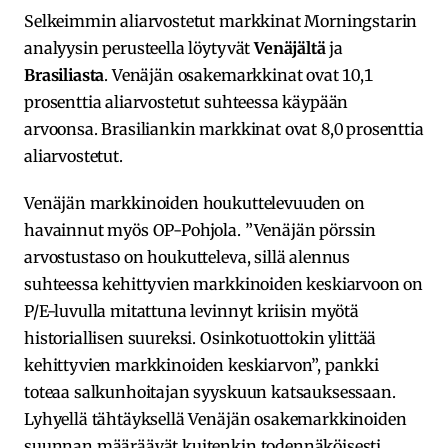
Selkeimmin aliarvostetut markkinat Morningstarin
analyysin perusteella löytyvät
Venäjältä
ja
Brasiliasta
. Venäjän osakemarkkinat ovat 10,1
prosenttia aliarvostetut suhteessa käypään
arvoonsa. Brasiliankin markkinat ovat 8,0 prosenttia
aliarvostetut.
Venäjän markkinoiden houkuttelevuuden on
havainnut myös OP-Pohjola. ”Venäjän pörssin
arvostustaso on houkutteleva, sillä alennus
suhteessa kehittyvien markkinoiden keskiarvoon on
P/E-luvulla mitattuna levinnyt kriisin myötä
historiallisen suureksi. Osinkotuottokin ylittää
kehittyvien markkinoiden keskiarvon”, pankki
toteaa salkunhoitajan syyskuun katsauksessaan.
Lyhyellä tähtäyksellä Venäjän osakemarkkinoiden
suunnan määräävät kuitenkin todennäköisesti