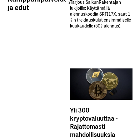
Tarjous SalkunRakentajan
ja edut
lukijoille: Käyttämällä​ ​
alennuskoodia​ ​SRFI17X,​ ​saat​ ​1
%:n treidauskulut​ ​ensimmäiselle​ ​
kuukaudelle​ ​(50%​ ​alennus).
Yli 300
kryptovaluuttaa -
Rajattomasti
mahdollisuuksia