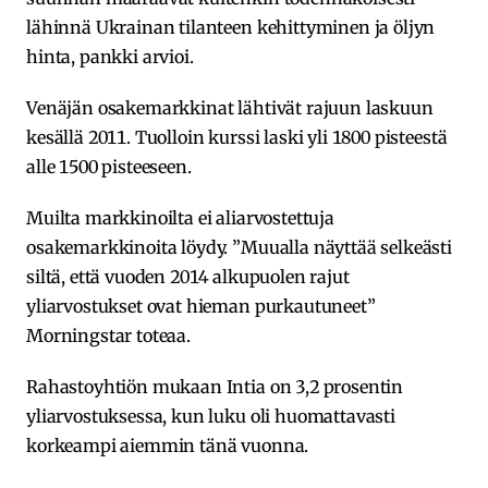
lähinnä Ukrainan tilanteen kehittyminen ja öljyn
hinta, pankki arvioi.
Venäjän osakemarkkinat lähtivät rajuun laskuun
kesällä 2011. Tuolloin kurssi laski yli 1800 pisteestä
alle 1500 pisteeseen.
Muilta markkinoilta ei aliarvostettuja
osakemarkkinoita löydy. ”Muualla näyttää selkeästi
siltä, että vuoden 2014 alkupuolen rajut
yliarvostukset ovat hieman purkautuneet”
Morningstar toteaa.
Rahastoyhtiön mukaan Intia on 3,2 prosentin
yliarvostuksessa, kun luku oli huomattavasti
korkeampi aiemmin tänä vuonna.