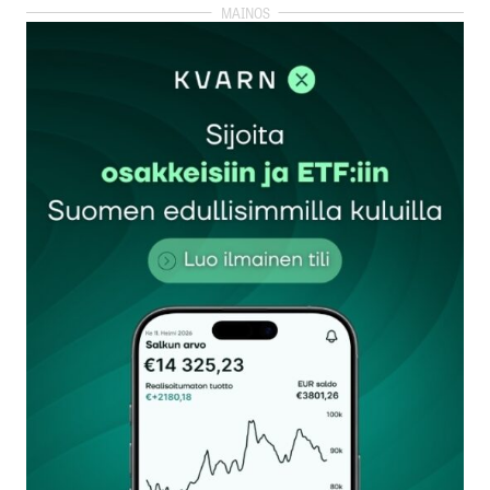
kirjautua
sisään
rekisteröityä
Sähköpostiosoitettasi ei julkaista.
Pakolliset
kentät on merkitty
*
Kommentti
*
Nimesi tai nimimerkkisi
*