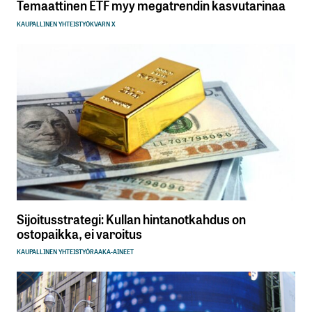
Temaattinen ETF myy megatrendin kasvutarinaa
KAUPALLINEN YHTEISTYÖ
KVARN X
Sijoitusstrategi: Kullan hintanotkahdus on
ostopaikka, ei varoitus
KAUPALLINEN YHTEISTYÖ
RAAKA-AINEET