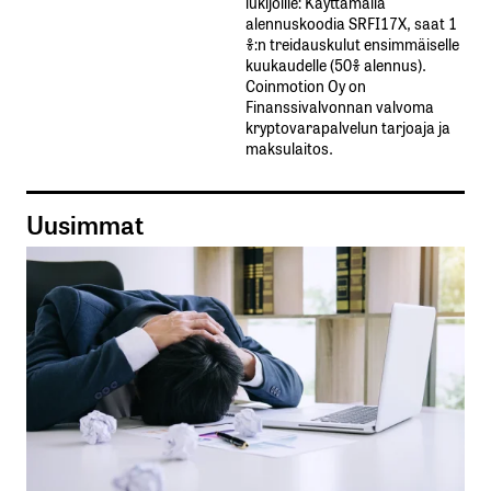
lukijoille: Käyttämällä​ ​
alennuskoodia​ ​SRFI17X,​ ​saat​ ​1
%:n treidauskulut​ ​ensimmäiselle​ ​
kuukaudelle​ ​(50%​ ​alennus).
Coinmotion Oy on
Finanssivalvonnan valvoma
kryptovarapalvelun tarjoaja ja
maksulaitos.
Uusimmat