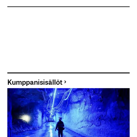
Tilaa SalkunRakentajan uutiskirje
Lähetä kommentti
Kumppanisisällöt