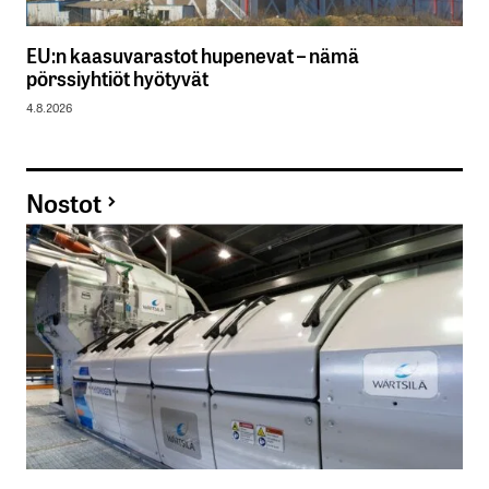
EU:n kaasuvarastot hupenevat – nämä
pörssiyhtiöt hyötyvät
4.8.2026
Nostot