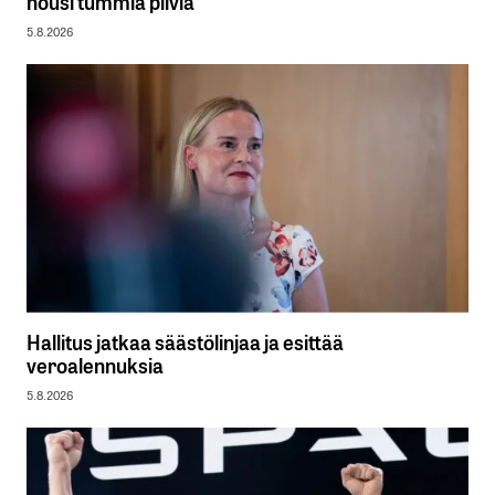
nousi tummia pilviä
5.8.2026
Hallitus jatkaa säästölinjaa ja esittää
veroalennuksia
5.8.2026