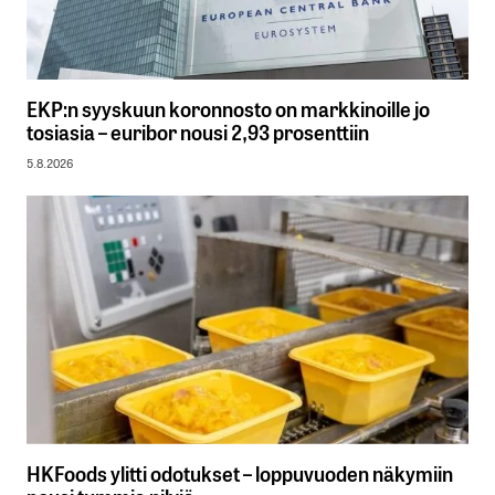
EKP:n syyskuun koronnosto on markkinoille jo
tosiasia – euribor nousi 2,93 prosenttiin
5.8.2026
HKFoods ylitti odotukset – loppuvuoden näkymiin