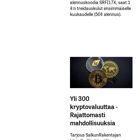
alennuskoodia​ ​SRFI17X,​ ​saat​ ​1
%:n treidauskulut​ ​ensimmäiselle​ ​
kuukaudelle​ ​(50%​ ​alennus).
Yli 300
kryptovaluuttaa -
Rajattomasti
mahdollisuuksia
Tarjous SalkunRakentajan