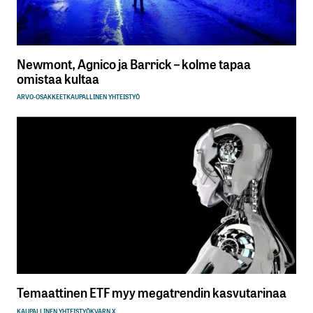
Newmont, Agnico ja Barrick – kolme tapaa
omistaa kultaa
ARVO-OSAKKEET
KAUPALLINEN YHTEISTYÖ
Temaattinen ETF myy megatrendin kasvutarinaa
KAUPALLINEN YHTEISTYÖ
KVARN X