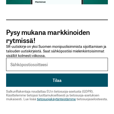
sisään
rekisteröityä
Pysy mukana markkinoiden
rytmissä!
Sähköpostiosoitettasi ei julkaista.
Pakolliset
SR-uutiskirje on yksi Suomen monipuolisimmista sijoittamisen ja
kentät on merkitty
*
talouden uutiskirjeistä. Saat sähköpostiisi mielenkiintoisimmat
sisällöt kolmesti viikossa.
Kommentti
*
SalkunRakentaja noudattaa EU:n tietosuoja-asetusta (GDPR).
Nimesi tai nimimerkkisi
*
Käsittelemme tietojasi luottamuksellisesti ja tietosuoja-asetuksen
mukaisesti. Lue lisää
tietosuojakäytänteistämme
tietosuojaselosteesta.
Sähköpostiosoitteesi
*