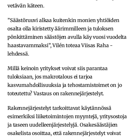
vetävän käteen.
”Säästöruuvi alkaa kuitenkin monien yhtiöiden
osalta olla kiristetty äärimmilleen ja tuloksen
pönkittäminen säästöjen avulla käy vuosi vuodelta
haastavammaksi”, Vilén toteaa Viisas Raha -
lehdessä.
Millä keinoin yritykset voivat siis parantaa
tuloksiaan, jos makrotalous ei tarjoa
kasvumahdollisuuksia ja tehostamistoimet on jo
toteutettu? Vastaus on rakennejärjestelyt.
Rakennejärjestelyt tarkoittavat käytännössä
esimerkiksi liiketoimintojen myyntejä, yritysostoja
ja taseen uudelleenjärjestelyjä. Osakesäästäjien
osakelista osoittaa, että rakennejärjestelyt voivat