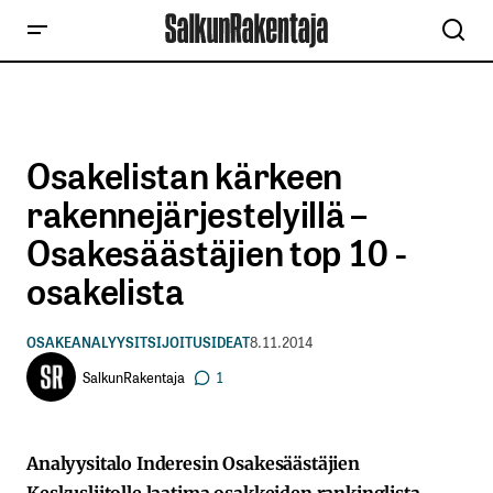
Osakelistan kärkeen
rakennejärjestelyillä –
Osakesäästäjien top 10 -
osakelista
OSAKEANALYYSIT
SIJOITUSIDEAT
8.11.2014
SalkunRakentaja
1
Analyysitalo Inderesin Osakesäästäjien