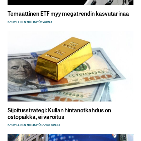
Sähköpostiosoitettasi ei julkaista.
Pakolliset
Temaattinen ETF myy megatrendin kasvutarinaa
kentät on merkitty
*
KAUPALLINEN YHTEISTYÖ
KVARN X
Kommentti
*
Nimesi tai nimimerkkisi
*
Sähköpostiosoitteesi
*
Sijoitusstrategi: Kullan hintanotkahdus on
ostopaikka, ei varoitus
Tilaa SalkunRakentajan uutiskirje
KAUPALLINEN YHTEISTYÖ
RAAKA-AINEET
Lähetä kommentti