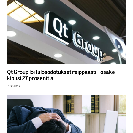
Qt Group löi tulosodotukset reippaasti – osake
kipusi 27 prosenttia
7.8.2026