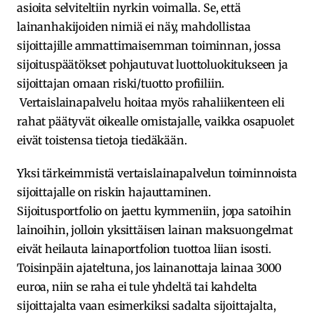
asioita selviteltiin nyrkin voimalla. Se, että
lainanhakijoiden nimiä ei näy, mahdollistaa
sijoittajille ammattimaisemman toiminnan, jossa
sijoituspäätökset pohjautuvat luottoluokitukseen ja
sijoittajan omaan riski/tuotto profiiliin.
Vertaislainapalvelu hoitaa myös rahaliikenteen eli
rahat päätyvät oikealle omistajalle, vaikka osapuolet
eivät toistensa tietoja tiedäkään.
Yksi tärkeimmistä vertaislainapalvelun toiminnoista
sijoittajalle on riskin hajauttaminen.
Sijoitusportfolio on jaettu kymmeniin, jopa satoihin
lainoihin, jolloin yksittäisen lainan maksuongelmat
eivät heilauta lainaportfolion tuottoa liian isosti.
Toisinpäin ajateltuna, jos lainanottaja lainaa 3000
euroa, niin se raha ei tule yhdeltä tai kahdelta
sijoittajalta vaan esimerkiksi sadalta sijoittajalta,