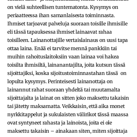
on vielä suhteellisen tuntematonta.
Kysymys on
periaatteessa ihan samanlaisesta toiminnasta.
Ihmiset tarjoavat palveluja suoraan toisille ihmisille
eli tässä tapauksessa ihmiset lainaavat rahaa
toisilleen. Lainanottajille vertaislainaus on uusi tapa
ottaa laina. Enää ei tarvitse mennä pankkiin tai
muihin rahoituslaitoksiin vaan lainaa voi hakea
toisilta ihmisiltä, lainanantajilta, joita kutsun tässä
sijoittajiksi, koska sijoitustoiminnastahan tässä on
lopulta kysymys. Perinteisesti lainanottaja on
lainannut rahat suoraan yhdeltä tai muutamalta
sijoittajalta ja lainat on sitten joko maksettu takaisin
tai jätetty maksamatta. Veikkaisin, että aika monet
nyrkkitappelut ja sukulaisten välirikot tässä maassa
ovat syntyneet rahasta ja lainoista, joita ei ole
maksettu takaisin – ainakaan siten, miten sijoittaja