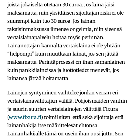
joista jokaiselta otetaan 30 euroa. Jos laina jäisi
maksamatta, niin yksittäisen sijoittajan riski ei ole
suurempi kuin tuo 30 euroa. Jos lainan
takaisinmaksussa ilmenee ongelmia, niin yleensä
vertaislainapalvelu hoitaa myös perinnän.
Lainanottajan kannalta vertaislaina ei ole yhtään
“helpompi” kuin muutkaan lainat, jos sen jättää
maksamatta. Perintäprosessi on ihan samanlainen
kuin pankkilainoissa ja luottotiedot menevät, jos
lainansa jättää hoitamatta.
Lainojen syntyminen vaihtelee jonkin verran eri
vertaislainavälittäjien välillä. Pohjoismaiden vanhin
ja suurin suurien vertaislainojen välittäjä Fixura
(
www.fixura.fi
) toimii siten, että sekä sijoittaja että
lainanhakija itse määrittelevät ehtonsa.
Lainanhakijalle tämä on usein ihan uusi juttu. Sen