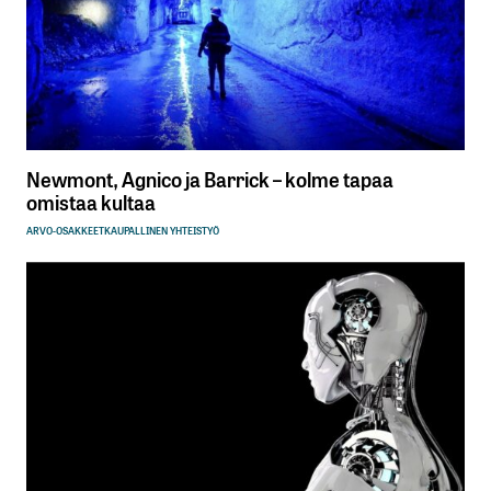
joutuu velkansa maksamaan vaikka
perinnöistä, veronpalautuksista tai
eläkkeistä. Fixuran sijoittajan kannalta
nämä ovat niitä ”parhaita” velallisia,
koska tuovat lisää tuottoja.
Jorma
7.2.2015 at 12:20
Newmont, Agnico ja Barrick – kolme tapaa
omistaa kultaa
Vastaa
ARVO-OSAKKEET
KAUPALLINEN YHTEISTYÖ
kirjautua
sisään
rekisteröityä