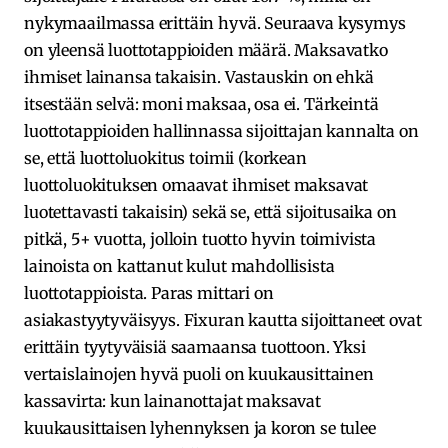
nykymaailmassa erittäin hyvä. Seuraava kysymys
on yleensä luottotappioiden määrä. Maksavatko
ihmiset lainansa takaisin. Vastauskin on ehkä
itsestään selvä: moni maksaa, osa ei. Tärkeintä
luottotappioiden hallinnassa sijoittajan kannalta on
se, että luottoluokitus toimii (korkean
luottoluokituksen omaavat ihmiset maksavat
luotettavasti takaisin) sekä se, että sijoitusaika on
pitkä, 5+ vuotta, jolloin tuotto hyvin toimivista
lainoista on kattanut kulut mahdollisista
luottotappioista. Paras mittari on
asiakastyytyväisyys. Fixuran kautta sijoittaneet ovat
erittäin tyytyväisiä saamaansa tuottoon. Yksi
vertaislainojen hyvä puoli on kuukausittainen
kassavirta: kun lainanottajat maksavat
kuukausittaisen lyhennyksen ja koron se tulee