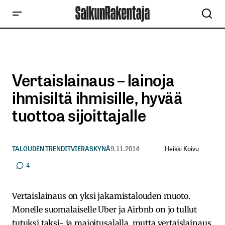
Vertaislainaus – lainoja
ihmisiltä ihmisille, hyvää
tuottoa sijoittajalle
Heikki Koivu
TALOUDEN TRENDIT
VIERASKYNÄ
9.11.2014
4
Vertaislainaus on yksi jakamistalouden muoto.
Monelle suomalaiselle Uber ja Airbnb on jo tullut
tutuksi taksi- ja majoitusalalla, mutta vertaislainaus