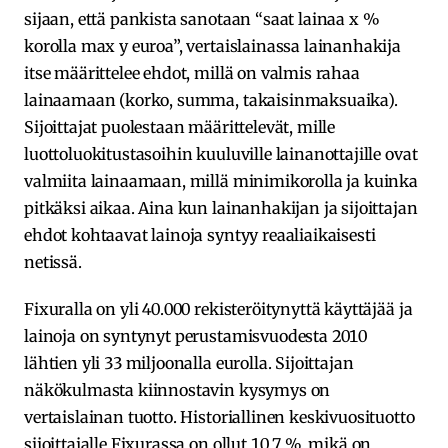
sijaan, että pankista sanotaan “saat lainaa x %
korolla max y euroa”, vertaislainassa lainanhakija
itse määrittelee ehdot, millä on valmis rahaa
lainaamaan (korko, summa, takaisinmaksuaika).
Sijoittajat puolestaan määrittelevät, mille
luottoluokitustasoihin kuuluville lainanottajille ovat
valmiita lainaamaan, millä minimikorolla ja kuinka
pitkäksi aikaa. Aina kun lainanhakijan ja sijoittajan
ehdot kohtaavat lainoja syntyy reaaliaikaisesti
netissä.
Fixuralla on yli 40.000 rekisteröitynyttä käyttäjää ja
lainoja on syntynyt perustamisvuodesta 2010
lähtien yli 33 miljoonalla eurolla. Sijoittajan
näkökulmasta kiinnostavin kysymys on
vertaislainan tuotto. Historiallinen keskivuosituotto
sijoittajalle Fixurassa on ollut 10.7 %, mikä on