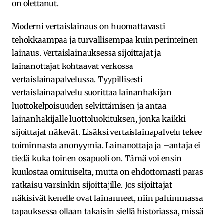
on olettanut.
Moderni vertaislainaus on huomattavasti
tehokkaampaa ja turvallisempaa kuin perinteinen
lainaus. Vertaislainauksessa sijoittajat ja
lainanottajat kohtaavat verkossa
vertaislainapalvelussa. Tyypillisesti
vertaislainapalvelu suorittaa lainanhakijan
luottokelpoisuuden selvittämisen ja antaa
lainanhakijalle luottoluokituksen, jonka kaikki
sijoittajat näkevät. Lisäksi vertaislainapalvelu tekee
toiminnasta anonyymia. Lainanottaja ja –antaja ei
tiedä kuka toinen osapuoli on. Tämä voi ensin
kuulostaa omituiselta, mutta on ehdottomasti paras
ratkaisu varsinkin sijoittajille. Jos sijoittajat
näkisivät kenelle ovat lainanneet, niin pahimmassa
tapauksessa ollaan takaisin siellä historiassa, missä