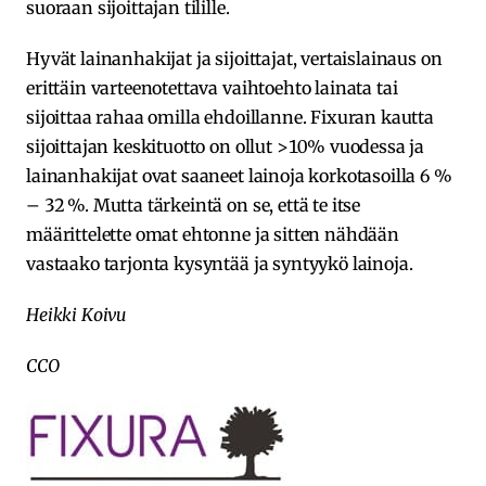
suoraan sijoittajan tilille.
Hyvät lainanhakijat ja sijoittajat, vertaislainaus on
erittäin varteenotettava vaihtoehto lainata tai
sijoittaa rahaa omilla ehdoillanne. Fixuran kautta
sijoittajan keskituotto on ollut >10% vuodessa ja
lainanhakijat ovat saaneet lainoja korkotasoilla 6 %
– 32 %. Mutta tärkeintä on se, että te itse
määrittelette omat ehtonne ja sitten nähdään
vastaako tarjonta kysyntää ja syntyykö lainoja.
Heikki Koivu
CCO