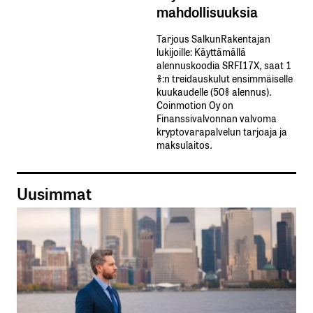
mahdollisuuksia
Tarjous SalkunRakentajan
lukijoille: Käyttämällä​ ​
alennuskoodia​ ​SRFI17X,​ ​saat​ ​1
%:n treidauskulut​ ​ensimmäiselle​ ​
kuukaudelle​ ​(50%​ ​alennus).
Coinmotion Oy on
Finanssivalvonnan valvoma
kryptovarapalvelun tarjoaja ja
maksulaitos.
Uusimmat