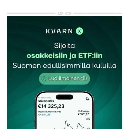
Käytännössä lainojen takaisinmaksu on
huomattavan epävarmaa. Eräässä blogissa
Fixuraan sijoittanut kaveri oli saanut 10 lainasta
vain 2 sovitusti takaisin korkoineen. Loput 8 olivat
maksamatta. Kuitenkin sijoituskohteet oli valittu
ns. ”varmoista maksajista”. Noista palveluista taitaa
ottaa lainaa sellaiset henkilöt, joilla ei ole
välttämättä minkäänlaista aikomusta maksaa
lainaa ollenkaan.
Jaakko
10.11.2014 at 14:42
Vastaa
Jaahas, yksittäisestä esimerkistä on aikas
mahdotonta vetää yleisempiä johtopäätelmiä.
Hieman vertaislainaa tutkittuani, olen tullut
siihen johtopäätelmään, että homman jujuhan