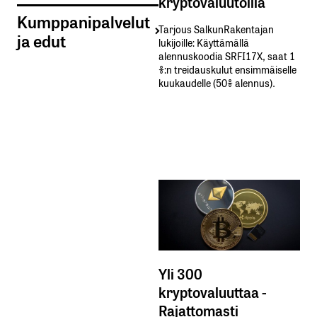
kryptovaluutoilla
Kumppanipalvelut
Tarjous SalkunRakentajan
ja edut
lukijoille: Käyttämällä​ ​
alennuskoodia​ ​SRFI17X,​ ​saat​ ​1
%:n treidauskulut​ ​ensimmäiselle​ ​
kuukaudelle​ ​(50%​ ​alennus).
Yli 300
kryptovaluuttaa -
Rajattomasti