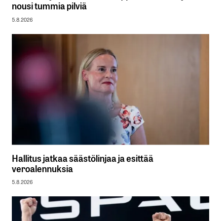
nousi tummia pilviä
5.8.2026
Hallitus jatkaa säästölinjaa ja esittää
veroalennuksia
5.8.2026