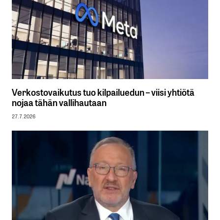
Verkostovaikutus tuo kilpailuedun – viisi yhtiötä
nojaa tähän vallihautaan
27.7.2026