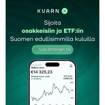
kirjautua
sisään
rekisteröityä
Sähköpostiosoitettasi ei julkaista.
Pakolliset
kentät on merkitty
*
Kommentti
*
Nimesi tai nimimerkkisi
*