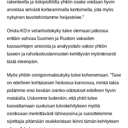
rakenteella ja riskiprofiililla yhtiön osake voidaan hyvin
arvostaa selvästi korkeammalla kertoimella, jota myös
nykyinen tavoitehintamme heijastelee.”
Oriola-KD:n velanhoitokyky tulee olemaan jatkossa
erittäin vahvaa Suomen ja Ruotsin vakaiden
kassavirtojen ansiosta ja analyysitalo uskoo yhtiön
taseen ja rahoituskustannusten kehittyvän myönteisesti
tästä eteenpäin.
Myös yhtiön osingonmaksukyky tulee kohenemaan. ”Tase
on edelleen kohtalaisen heikossa kunnossa, minkä takia
pidämme ensi kevään osinko-odotukset edelleen hyvin
matalalla. Uskomme kuitenkin, että yhtiö tulee
kasvattamaan suotuisan tuloskehityksen myötä
osinkoaan merkittävästi lähivuosina ja suosittelemme
sijoittajia pitämään osakkeistaan kiinni tämän kehityksen