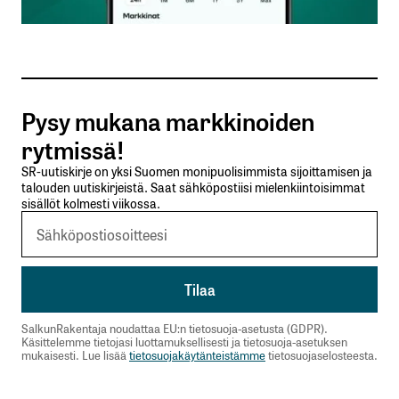
Sähköpostiosoitteesi
*
Tilaa SalkunRakentajan uutiskirje
Pysy mukana markkinoiden
Lähetä kommentti
rytmissä!
SR-uutiskirje on yksi Suomen monipuolisimmista sijoittamisen ja
talouden uutiskirjeistä. Saat sähköpostiisi mielenkiintoisimmat
sisällöt kolmesti viikossa.
SalkunRakentaja noudattaa EU:n tietosuoja-asetusta (GDPR).
Käsittelemme tietojasi luottamuksellisesti ja tietosuoja-asetuksen
mukaisesti. Lue lisää
tietosuojakäytänteistämme
tietosuojaselosteesta.