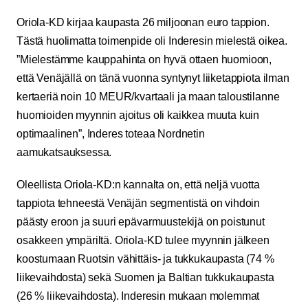
Oriola-KD kirjaa kaupasta 26 miljoonan euro tappion.
Tästä huolimatta toimenpide oli Inderesin mielestä oikea.
”Mielestämme kauppahinta on hyvä ottaen huomioon,
että Venäjällä on tänä vuonna syntynyt liiketappiota ilman
kertaeriä noin 10 MEUR/kvartaali ja maan taloustilanne
huomioiden myynnin ajoitus oli kaikkea muuta kuin
optimaalinen”, Inderes toteaa Nordnetin
aamukatsauksessa.
Oleellista Oriola-KD:n kannalta on, että neljä vuotta
tappiota tehneestä Venäjän segmentistä on vihdoin
päästy eroon ja suuri epävarmuustekijä on poistunut
osakkeen ympäriltä. Oriola-KD tulee myynnin jälkeen
koostumaan Ruotsin vähittäis- ja tukkukaupasta (74 %
liikevaihdosta) sekä Suomen ja Baltian tukkukaupasta
(26 % liikevaihdosta). Inderesin mukaan molemmat