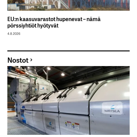
EU:n kaasuvarastot hupenevat – nämä
pörssiyhtiöt hyötyvät
4.8.2026
Nostot