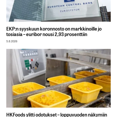
EKP:n syyskuun koronnosto on markkinoille jo
tosiasia – euribor nousi 2,93 prosenttiin
5.8.2026
HKFoods ylitti odotukset – loppuvuoden näkymiin