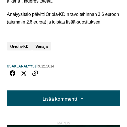
aikana”, Inderes toteaa.
Analyysitalo päivitti Oriola-KD:n tavoitehinnan 3,6 euroon
(aiemmin 2,6 euroa) ja toistaa lisää-suosituksen.
Oriola-KD
Venäjä
OSAKEANALYYSIT
9.12.2014
Lisää kommentti
Lisää kommentti