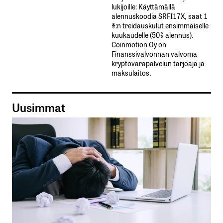
lukijoille: Käyttämällä​ ​
alennuskoodia​ ​SRFI17X,​ ​saat​ ​1
%:n treidauskulut​ ​ensimmäiselle​ ​
kuukaudelle​ ​(50%​ ​alennus).
Coinmotion Oy on
Finanssivalvonnan valvoma
kryptovarapalvelun tarjoaja ja
maksulaitos.
Uusimmat