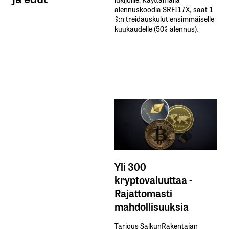
alennuskoodia​ ​SRFI17X,​ ​saat​ ​1
%:n treidauskulut​ ​ensimmäiselle​ ​
kuukaudelle​ ​(50%​ ​alennus).
Yli 300
kryptovaluuttaa -
Rajattomasti
mahdollisuuksia
Tarjous SalkunRakentajan