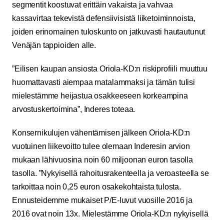
segmentit koostuvat erittäin vakaista ja vahvaa
kassavirtaa tekevistä defensiivisistä liiketoiminnoista,
joiden erinomainen tuloskunto on jatkuvasti hautautunut
Venäjän tappioiden alle.
”Eilisen kaupan ansiosta Oriola-KD:n riskiprofiili muuttuu
huomattavasti aiempaa matalammaksi ja tämän tulisi
mielestämme heijastua osakkeeseen korkeampina
arvostuskertoimina”, Inderes toteaa.
Konsernikulujen vähentämisen jälkeen Oriola-KD:n
vuotuinen liikevoitto tulee olemaan Inderesin arvion
mukaan lähivuosina noin 60 miljoonan euron tasolla
tasolla. ”Nykyisellä rahoitusrakenteella ja veroasteella se
tarkoittaa noin 0,25 euron osakekohtaista tulosta.
Ennusteidemme mukaiset P/E-luvut vuosille 2016 ja
2016 ovat noin 13x. Mielestämme Oriola-KD:n nykyisellä