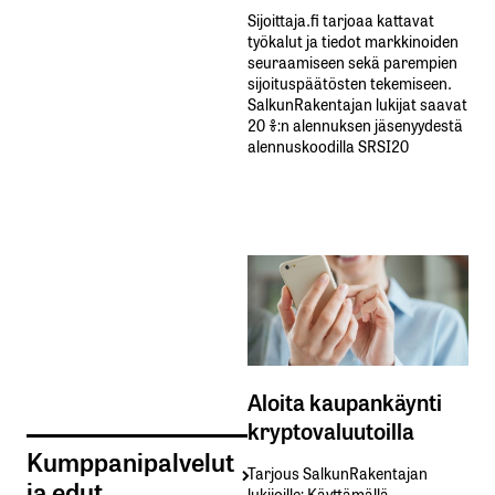
Sijoittaja.fi tarjoaa kattavat
työkalut ja tiedot markkinoiden
seuraamiseen sekä parempien
sijoituspäätösten tekemiseen.
SalkunRakentajan lukijat saavat
20 %:n alennuksen jäsenyydestä
alennuskoodilla SRSI20
Aloita kaupankäynti
kryptovaluutoilla
Kumppanipalvelut
Tarjous SalkunRakentajan
ja edut
lukijoille: Käyttämällä​ ​