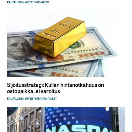
KAUPALLINEN YHTEISTYÖ
KVARN X
Sijoitusstrategi: Kullan hintanotkahdus on
ostopaikka, ei varoitus
KAUPALLINEN YHTEISTYÖ
RAAKA-AINEET