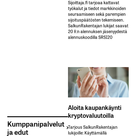
Sijoittaja.fi tarjoaa kattavat
työkalut ja tiedot markkinoiden
seuraamiseen sekä parempien
sijoituspäätösten tekemiseen.
SalkunRakentajan lukijat saavat
20 %:n alennuksen jäsenyydestä
alennuskoodilla SRSI20
Aloita kaupankäynti
kryptovaluutoilla
Kumppanipalvelut
Tarjous SalkunRakentajan
ja edut
lukijoille: Käyttämällä​ ​