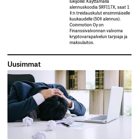
lukijoille: Käyttämällä​ ​
alennuskoodia​ ​SRFI17X,​ ​saat​ ​1
%:n treidauskulut​ ​ensimmäiselle​ ​
kuukaudelle​ ​(50%​ ​alennus).
Coinmotion Oy on
Finanssivalvonnan valvoma
kryptovarapalvelun tarjoaja ja
maksulaitos.
Uusimmat