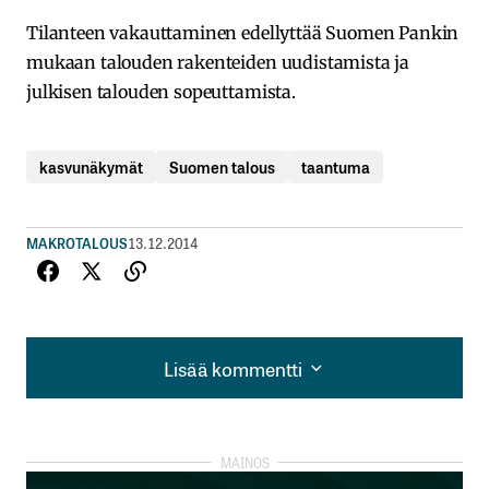
Tilanteen vakauttaminen edellyttää Suomen Pankin
mukaan talouden rakenteiden uudistamista ja
julkisen talouden sopeuttamista.
kasvunäkymät
Suomen talous
taantuma
MAKROTALOUS
13.12.2014
Lisää kommentti
Lisää kommentti
kirjautua