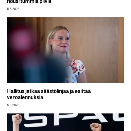
nousi tummia pilviä
5.8.2026
Hallitus jatkaa säästölinjaa ja esittää
veroalennuksia
5.8.2026