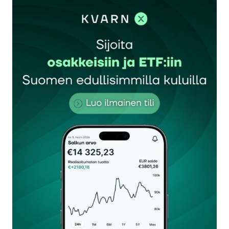
sisään
rekisteröityä
Sähköpostiosoitettasi ei julkaista.
Pakolliset
kentät on merkitty
*
Kommentti
*
Nimesi tai nimimerkkisi
*