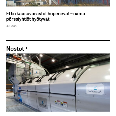
EU:n kaasuvarastot hupenevat – nämä
pörssiyhtiöt hyötyvät
4.8.2026
Nostot