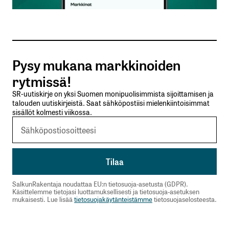
Sähköpostiosoitteesi
*
Tilaa SalkunRakentajan uutiskirje
Pysy mukana markkinoiden
Lähetä kommentti
rytmissä!
SR-uutiskirje on yksi Suomen monipuolisimmista sijoittamisen ja
talouden uutiskirjeistä. Saat sähköpostiisi mielenkiintoisimmat
sisällöt kolmesti viikossa.
SalkunRakentaja noudattaa EU:n tietosuoja-asetusta (GDPR).
Käsittelemme tietojasi luottamuksellisesti ja tietosuoja-asetuksen
mukaisesti. Lue lisää
tietosuojakäytänteistämme
tietosuojaselosteesta.