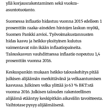
yllä korjausrakentaminen sekä vuokra-
asuntotuotanto.
Suomessa inflaatio hidastuu vuonna 2015 edelleen 1
prosenttiin raaka-aineiden hintojen laskun myötä,
Suomen Pankki arvioi.. Työvoimakustannusten
hidas kasvu ja heikko yksityinen kulutus
vaimentavat niin ikään inflaatiopaineita.
Talouskasvun vauhdittuessa inflaatio nopeutuu 1,4
prosenttiin vuonna 2016.
Keskuspankin mukaan heikko talouskehitys pitää
julkisen alijäämän merkittävänä ja velkaantumisen
kasvussa. Julkinen velka ylittää jo 63 % BKT:stä
vuonna 2016. Julkisen talouden rakenteellinen
alijäämä etääntyy keskipitkän aikavälin tavoitteesta.
Vaihtotase pysyy alijäämäisenä.