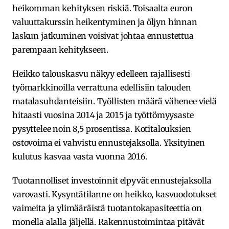
heikomman kehityksen riskiä. Toisaalta euron
valuuttakurssin heikentyminen ja öljyn hinnan
laskun jatkuminen voisivat johtaa ennustettua
parempaan kehitykseen.
Heikko talouskasvu näkyy edelleen rajallisesti
työmarkkinoilla verrattuna edellisiin talouden
matalasuhdanteisiin. Työllisten määrä vähenee vielä
hitaasti vuosina 2014 ja 2015 ja työttömyysaste
pysyttelee noin 8,5 prosentissa. Kotitalouksien
ostovoima ei vahvistu ennustejaksolla. Yksityinen
kulutus kasvaa vasta vuonna 2016.
Tuotannolliset investoinnit elpyvät ennustejaksolla
varovasti. Kysyntätilanne on heikko, kasvuodotukset
vaimeita ja ylimääräistä tuotantokapasiteettia on
monella alalla jäljellä. Rakennustoimintaa pitävät