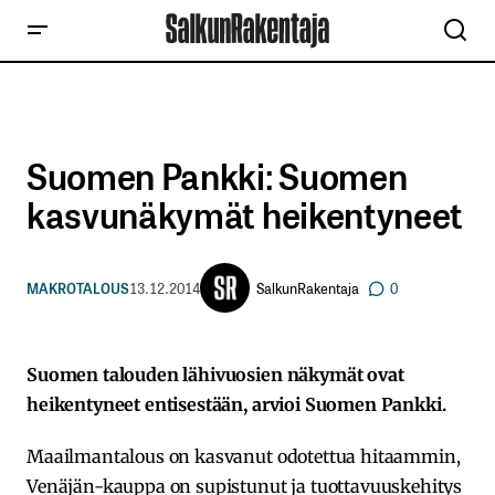
Suomen Pankki: Suomen
kasvunäkymät heikentyneet
SalkunRakentaja
MAKROTALOUS
13.12.2014
0
Suomen talouden lähivuosien näkymät ovat
heikentyneet entisestään, arvioi Suomen Pankki.
Maailmantalous on kasvanut odotettua hitaammin,
Venäjän-kauppa on supistunut ja tuottavuuskehitys