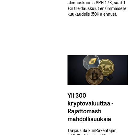
alennuskoodia​ ​SRFI17X,​ ​saat​ ​1
%:n treidauskulut​ ​ensimmäiselle​ ​
kuukaudelle​ ​(50%​ ​alennus).
Yli 300
kryptovaluuttaa -
Rajattomasti
mahdollisuuksia
Tarjous SalkunRakentajan