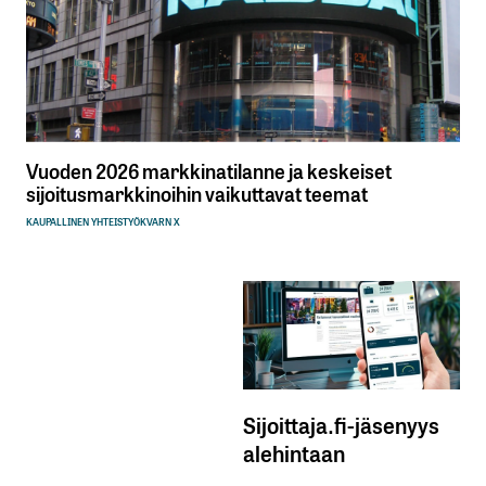
Vuoden 2026 markkinatilanne ja keskeiset
sijoitusmarkkinoihin vaikuttavat teemat
KAUPALLINEN YHTEISTYÖ
KVARN X
Sijoittaja.fi-jäsenyys
alehintaan