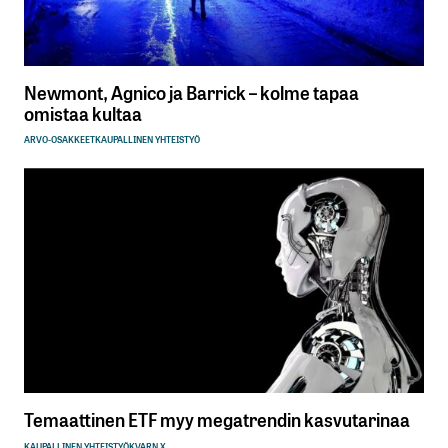
Newmont, Agnico ja Barrick – kolme tapaa
omistaa kultaa
ARVO-OSAKKEET
KAUPALLINEN YHTEISTYÖ
Temaattinen ETF myy megatrendin kasvutarinaa
KAUPALLINEN YHTEISTYÖ
KVARN X