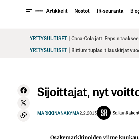
Artikkelit
Nostot
IR-seuranta
Blog
|
YRITYSUUTISET
Coca-Cola jätti Pepsin taaksee
|
YRITYSUUTISET
Bittium tuplasi tilauskirjat vu
Sijoittajat, nyt voi
SalkunRakent
MARKKINANÄKYMÄ
2.2.2015
Osakemarkkinoiden viime kuukausi