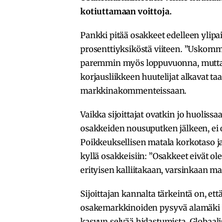
kotiuttamaan voittoja.
Pankki pitää osakkeet edelleen ylipa
prosenttiyksiköstä viiteen. ”Uskomme
paremmin myös loppuvuonna, mutta r
korjausliikkeen huutelijat alkavat taa
markkinakommenteissaan.
Vaikka sijoittajat ovatkin jo huolis
osakkeiden nousuputken jälkeen, ei 
Poikkeuksellisen matala korkotaso j
kyllä osakkeisiin: ”Osakkeet eivät o
erityisen kalliitakaan, varsinkaan ma
Sijoittajan kannalta tärkeintä on, e
osakemarkkinoiden pysyvä alamäki v
kasvun selvää hidastumista. Globaalis