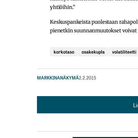
yhtiöihin.”
Keskuspankeista puolestaan rahapolit
pienetkin suunnanmuutokset voivat sä
korkotaso
osakekupla
volatiliteetti
MARKKINANÄKYMÄ
2.2.2015
L
L
kirj