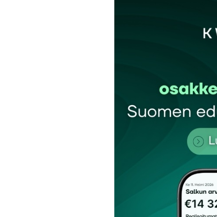
Sähköpostiosoitettasi ei julkaista.
Pakollis
Kommentti
*
Nimesi tai nimimerkkisi
*
Tilaa SalkunRakentajan uutiskirje
Lähetä kommentti