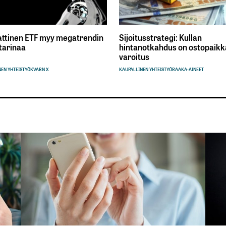
ttinen ETF myy megatrendin
Sijoitusstrategi: Kullan
tarinaa
hintanotkahdus on ostopaikka
varoitus
EN YHTEISTYÖ
KVARN X
KAUPALLINEN YHTEISTYÖ
RAAKA-AINEET