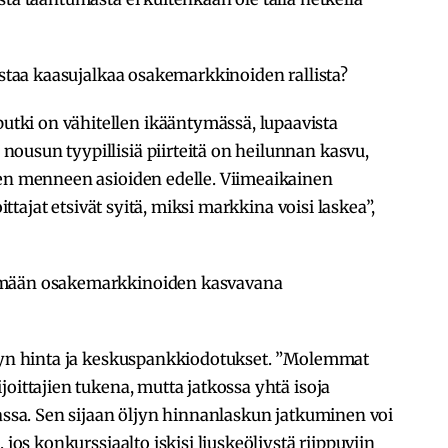
nostaa kaasujalkaa osakemarkkinoiden rallista?
ki on vähitellen ikääntymässä, lupaavista
ousun tyypillisiä piirteitä on heilunnan kasvu,
den menneen asioiden edelle. Viimeaikainen
oittajat etsivät syitä, miksi markkina voisi laskea”,
ymään osakemarkkinoiden kasvavana
ljyn hinta ja keskuspankkiodotukset. ”Molemmat
oittajien tukena, mutta jatkossa yhtä isoja
vassa. Sen sijaan öljyn hinnanlaskun jatkuminen voi
 jos konkurssiaalto iskisi liuskeöljystä riippuviin