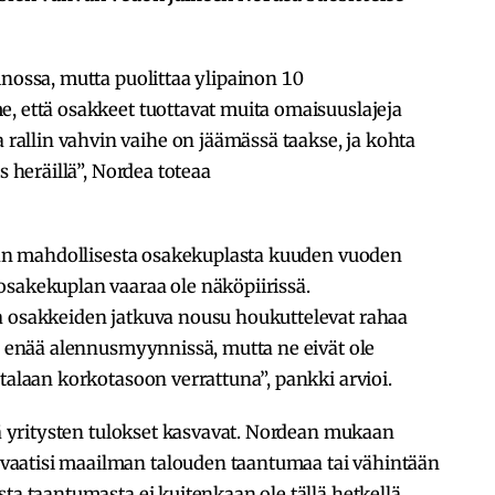
inossa, mutta puolittaa ylipainon 10
, että osakkeet tuottavat muita omaisuuslajeja
allin vahvin vaihe on jäämässä taakse, ja kohta
s heräillä”, Nordea toteaa
saan mahdollisesta osakekuplasta kuuden vuoden
osakekuplan vaaraa ole näköpiirissä.
a osakkeiden jatkuva nousu houkuttelevat rahaa
le enää alennusmyynnissä, mutta ne eivät ole
talaan korkotasoon verrattuna”, pankki arvioi.
ttä yritysten tulokset kasvavat. Nordean mukaan
aatisi maailman talouden taantumaa tai vähintään
ta taantumasta ei kuitenkaan ole tällä hetkellä