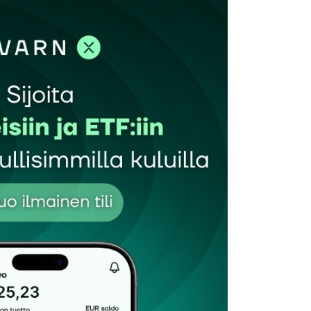
et kentät on merkitty
*
Sähköpostiosoitteesi
*