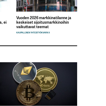
Vuoden 2026 markkinatilanne ja
, ei
keskeiset sijoitusmarkkinoihin
vaikuttavat teemat
KAUPALLINEN YHTEISTYÖ
KVARN X