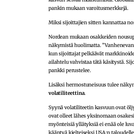
pankin mukaan varoitusmerkkejä.
Miksi sijoittajien sitten kannattaa 
Nordean mukaan osakkeiden nousuput
näkymistä huolimatta. ”Vanhenevan n
kun sijoittajat pelkäävät markkinoi
ailahtelu vahvistaa tätä käsitystä. Sij
pankki perustelee.
Lisäksi hermostuneisuus tulee näk
volatiliteettina
.
Syynä volatiliteetin kasvuun ovat ö
ovat olleet lähes yksinomaan osakesij
myönteisiä yllätyksiä ei enää ole lu
kääntyä kielteiseksi USA:n taloudelle,