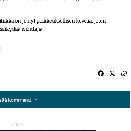
iikka on jo nyt poikkeuksellisen keveää, joten
ikyttää sijoittajia.
isää kommentti
isää kommentti
autua sisään
rekisteröityä