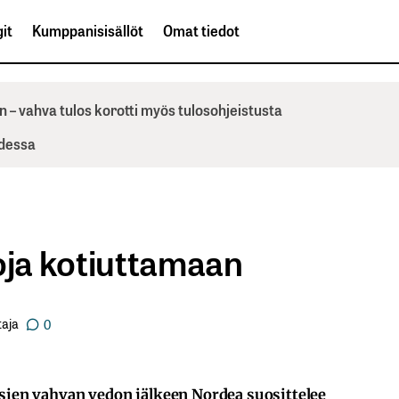
it
Kumppanisisällöt
Omat tiedot
n – vahva tulos korotti myös tulosohjeistusta
odessa
ttoja kotiuttamaan
aja
0
en vahvan vedon jälkeen Nordea suosittelee