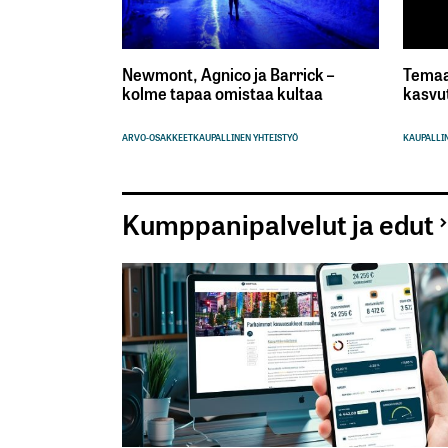
Newmont, Agnico ja Barrick –
Temaa
kolme tapaa omistaa kultaa
kasvu
ARVO-OSAKKEET
KAUPALLINEN YHTEISTYÖ
KAUPALLIN
Kumppanipalvelut ja edut