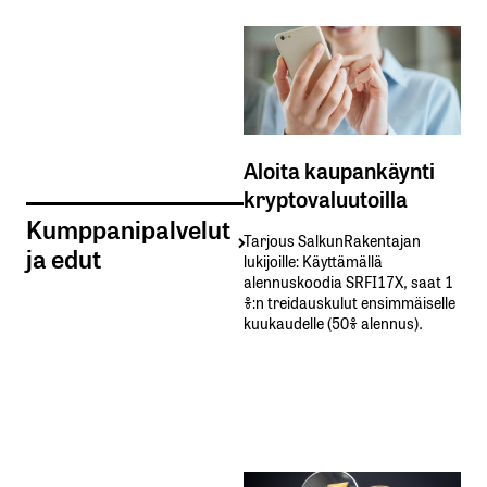
Aloita kaupankäynti
kryptovaluutoilla
Kumppanipalvelut
Tarjous SalkunRakentajan
ja edut
lukijoille: Käyttämällä​ ​
alennuskoodia​ ​SRFI17X,​ ​saat​ ​1
%:n treidauskulut​ ​ensimmäiselle​ ​
kuukaudelle​ ​(50%​ ​alennus).