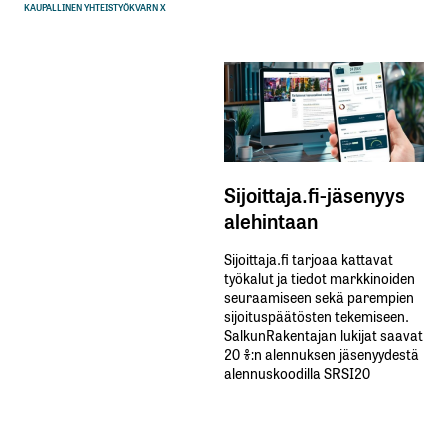
KAUPALLINEN YHTEISTYÖ
KVARN X
Sijoittaja.fi-jäsenyys
alehintaan
Sijoittaja.fi tarjoaa kattavat
työkalut ja tiedot markkinoiden
seuraamiseen sekä parempien
sijoituspäätösten tekemiseen.
SalkunRakentajan lukijat saavat
20 %:n alennuksen jäsenyydestä
alennuskoodilla SRSI20