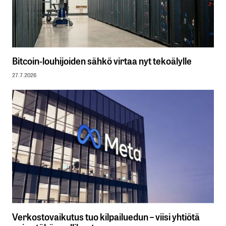
Bitcoin-louhijoiden sähkö virtaa nyt tekoälylle
27.7.2026
Verkostovaikutus tuo kilpailuedun – viisi yhtiötä