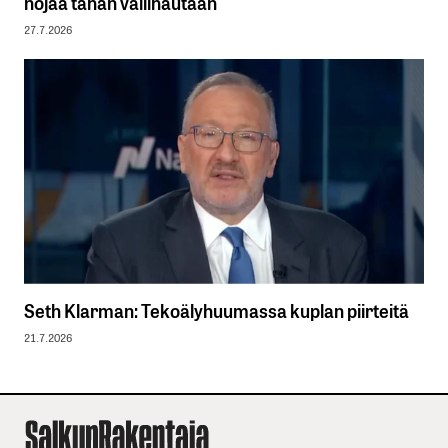
nojaa tähän vallihautaan
27.7.2026
Seth Klarman: Tekoälyhuumassa kuplan piirteitä
21.7.2026