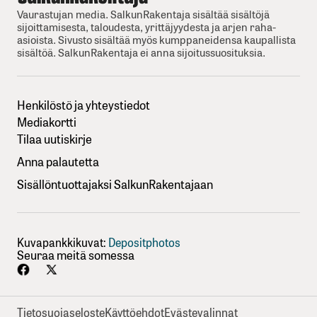
Vaurastujan media. SalkunRakentaja sisältää sisältöjä
sijoittamisesta, taloudesta, yrittäjyydesta ja arjen raha-
asioista. Sivusto sisältää myös kumppaneidensa kaupallista
sisältöä. SalkunRakentaja ei anna sijoitussuosituksia.
Henkilöstö ja yhteystiedot
Mediakortti
Tilaa uutiskirje
Anna palautetta
Sisällöntuottajaksi SalkunRakentajaan
Kuvapankkikuvat:
Depositphotos
Seuraa meitä somessa
Tietosuojaseloste
Käyttöehdot
Evästevalinnat