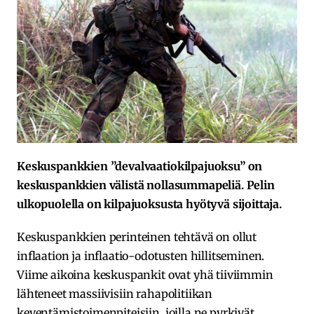
Keskuspankkien ”devalvaatiokilpajuoksu” on
keskuspankkien välistä nollasummapeliä. Pelin
ulkopuolella on kilpajuoksusta hyötyvä sijoittaja.
Keskuspankkien perinteinen tehtävä on ollut
inflaation ja inflaatio-odotusten hillitseminen.
Viime aikoina keskuspankit ovat yhä tiiviimmin
lähteneet massiivisiin rahapolitiikan
keventämistoimenpiteisiin, joilla ne pyrkivät