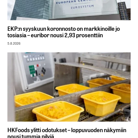
EKP:n syyskuun koronnosto on markkinoille jo
tosiasia – euribor nousi 2,93 prosenttiin
5.8.2026
HKFoods ylitti odotukset – loppuvuoden näkymiin
nousi tummia pilviä