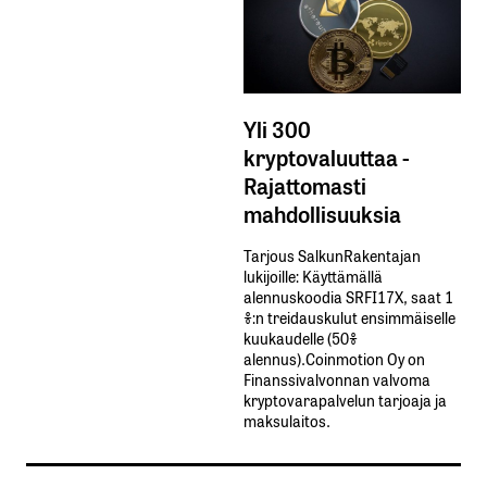
Yli 300
kryptovaluuttaa -
Rajattomasti
mahdollisuuksia
Tarjous SalkunRakentajan
lukijoille: Käyttämällä​ ​
alennuskoodia​ ​SRFI17X,​ ​saat​ ​1
%:n treidauskulut​ ​ensimmäiselle​ ​
kuukaudelle​ ​(50%​ ​
alennus).Coinmotion Oy on
Finanssivalvonnan valvoma
kryptovarapalvelun tarjoaja ja
maksulaitos.