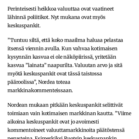
Perinteisesti heikkoa valuuttaa ovat vaatineet
lähinnä poliitikot. Nyt mukana ovat myös
keskuspankit.
”Tuntuu siltä, että koko maailma haluaa pelastaa
itsensä viennin avulla. Kun vahvaa kotimaisen
kysynnän kasvua ei ole näköpiirissä, yritetään
kasvua ”lainata” naapurilta. Valuutan arvo ja sitä
myötä keskuspankit ovat tässä taistossa
pääroolissa”, Nordea toteaa
markkinakommenteissaan.
Nordean mukaan pitkään keskuspankit selittivät
toimiaan vain kotimaisen markkinan kautta. ”Viime
aikoina keskuspankit ovat jo avoimesti
kommentoineet valuuttamarkkinoita päätöstensä
perusteina. Esimerkiksi Ruotsin keskuspankin