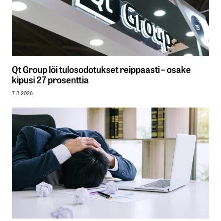
Qt Group löi tulosodotukset reippaasti – osake
kipusi 27 prosenttia
7.8.2026