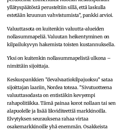
yllätyspäätöstä perusteltiin sillä, että laskulla
estetään kruunun vahvistumista”, pankki arvioi.
Valuuttasota on kuitenkin valuutta-alueiden
nollasummapeliä. Valuutan heikentyminen on
kilpailukyvyn hakemista toisten kustannuksella.
Yksi on kuitenkin nollasummapelistä ulkona –
nimittäin sijoittaja.
Keskuspankkien ”devalvaatiokilpajuoksu” sataa
sijoittajan laariin, Nordea toteaa. ”Sivutuotteena
valuuttasodasta on entistäkin kevyempi
rahapolitiikka. Tämä painaa korot nollaan tai sen
alapuolelle ja lisää likviditeettiä markkinoilla.
Elvytyksen seurauksena rahaa virtaa
osakemarkkinoille yhä enemmän. Osakkeista