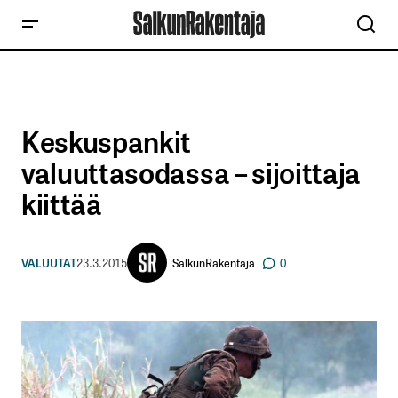
Keskuspankit
valuuttasodassa – sijoittaja
kiittää
SalkunRakentaja
VALUUTAT
23.3.2015
0