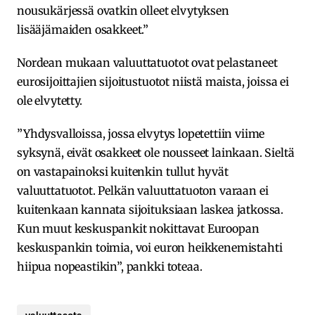
nousukärjessä ovatkin olleet elvytyksen
lisääjämaiden osakkeet.”
Nordean mukaan valuuttatuotot ovat pelastaneet
eurosijoittajien sijoitustuotot niistä maista, joissa ei
ole elvytetty.
”Yhdysvalloissa, jossa elvytys lopetettiin viime
syksynä, eivät osakkeet ole nousseet lainkaan. Sieltä
on vastapainoksi kuitenkin tullut hyvät
valuuttatuotot. Pelkän valuuttatuoton varaan ei
kuitenkaan kannata sijoituksiaan laskea jatkossa.
Kun muut keskuspankit nokittavat Euroopan
keskuspankin toimia, voi euron heikkenemistahti
hiipua nopeastikin”, pankki toteaa.
valuuttasota