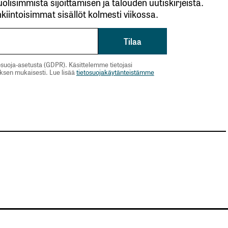
lisimmista sijoittamisen ja talouden uutiskirjeistä.
kiintoisimmat sisällöt kolmesti viikossa.
suoja-asetusta (GDPR). Käsittelemme tietojasi
uksen mukaisesti. Lue lisää
tietosuojakäytänteistämme