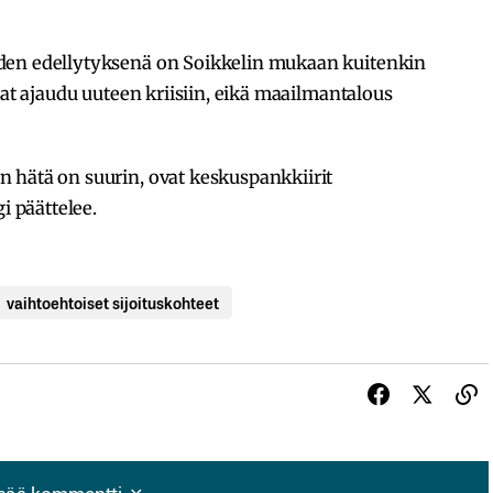
den edellytyksenä on Soikkelin mukaan kuitenkin
nat ajaudu uuteen kriisiin, eikä maailmantalous
 hätä on suurin, ovat keskuspankkiirit
i päättelee.
vaihtoehtoiset sijoituskohteet
isää kommentti