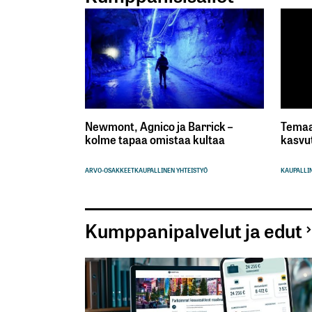
Newmont, Agnico ja Barrick –
Temaa
kolme tapaa omistaa kultaa
kasvu
ARVO-OSAKKEET
KAUPALLINEN YHTEISTYÖ
KAUPALLIN
Kumppanipalvelut ja edut