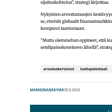
sijoituskohteina”, strategi kirjoittaa.
Nykyisten arvostustasojen kestävyy
se, etteivät globaalit finanssimarkki
kompuroi taantumaan.
”Mutta olemmehan oppineet, että kun
setelipainokoneineen lähellä”, strateg
arvostuskertoimet
tuottopotentiaali
MARKKINANÄKYMÄ
30.5.2015
L