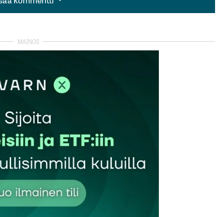
isää kommentti
autua sisään
rekisteröityä
et kentät on merkitty
*
Sähköpostiosoitteesi
*