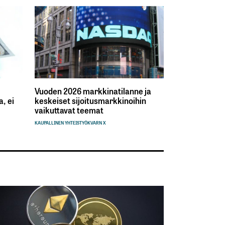
Vuoden 2026 markkinatilanne ja
, ei
keskeiset sijoitusmarkkinoihin
vaikuttavat teemat
KAUPALLINEN YHTEISTYÖ
KVARN X