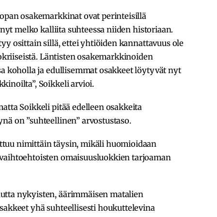
oopan osakemarkkinat ovat perinteisillä
 nyt melko kalliita suhteessa niiden historiaan.
y osittain sillä, ettei yhtiöiden kannattavuus ole
rokriiseistä. Läntisten osakemarkkinoiden
sa koholla ja edullisemmat osakkeet löytyvät nyt
inoilta”, Soikkeli arvioi.
atta Soikkeli pitää edelleen osakkeita
ynä on ”suhteellinen” arvostustaso.
tuu nimittäin täysin, mikäli huomioidaan
 vaihtoehtoisten omaisuusluokkien tarjoaman
utta nykyisten, äärimmäisen matalien
sakkeet yhä suhteellisesti houkuttelevina