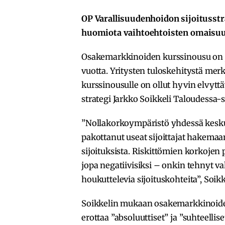
OP Varallisuudenhoidon sijoitusstr
huomiota vaihtoehtoisten omaisuu
Osakemarkkinoiden kurssinousu on ja
vuotta. Yritysten tuloskehitystä merk
kurssinousulle on ollut hyvin elvytt
strategi Jarkko Soikkeli Taloudessa-
”Nollakorkoympäristö yhdessä kesku
pakottanut useat sijoittajat hakema
sijoituksista. Riskittömien korkojen 
jopa negatiivisiksi – onkin tehnyt 
houkuttelevia sijoituskohteita”, Soikk
Soikkelin mukaan osakemarkkinoiden
erottaa ”absoluuttiset” ja ”suhteellise