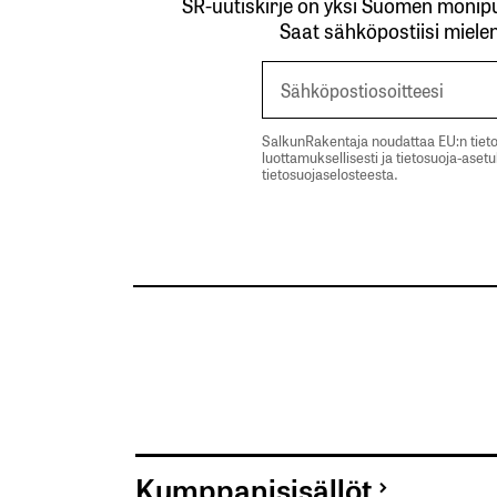
SR-uutiskirje on yksi Suomen monipuo
Saat sähköpostiisi mielen
SalkunRakentaja noudattaa EU:n tieto
luottamuksellisesti ja tietosuoja-aset
tietosuojaselosteesta.
Kumppanisisällöt