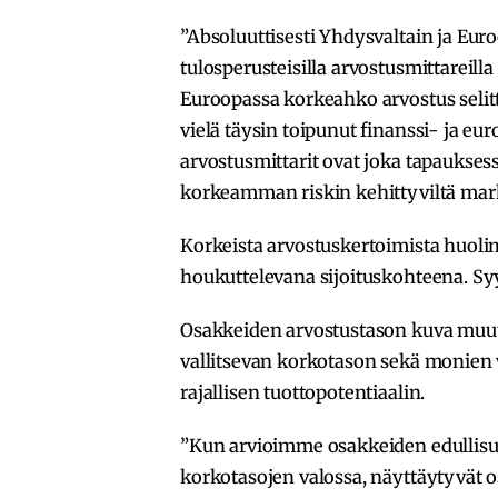
”Absoluuttisesti Yhdysvaltain ja Eur
tulosperusteisilla arvostusmittareilla
Euroopassa korkeahko arvostus selitty
vielä täysin toipunut finanssi- ja eu
arvostusmittarit ovat joka tapaukses
korkeamman riskin kehittyviltä markk
Korkeista arvostuskertoimista huolim
houkuttelevana sijoituskohteena. Sy
Osakkeiden arvostustason kuva muut
vallitsevan korkotason sekä monien
rajallisen tuottopotentiaalin.
”Kun arvioimme osakkeiden edullisu
korkotasojen valossa, näyttäytyvät o