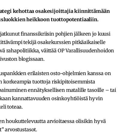
ategi kehottaa osakesijoittajia kiinnittämään
sluokkien heikkoon tuottopotentiaaliin.
tkunut finanssikriisin pohjien jälkeen jo kuusi
ittävämpi tekijä osakekurssien pitkäaikaiselle
ävä rahapolitiikka, väittää OP Varallisuudenhoidon
sivuston blogissaan.
spankkien erilaisten osto-ohjelmien kanssa on
an korkeampia tuottoja riskipitoisemmista
painuminen ennätyksellisen matalille tasoille – tai
vakaan kannattavuuden osinkoyhtiöistä hyvin
eli toteaa.
 houkuttelevuutta arvioitaessa olisikin hyvä
t” arvostustasot.