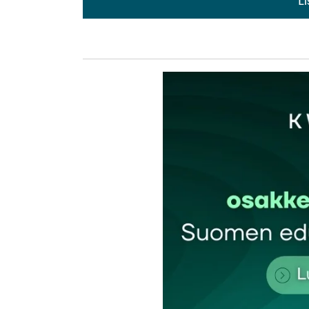
L
kirj
Sähköpostiosoitettasi ei julkaista.
Pakollis
Kommentti
*
Nimesi tai nimimerkkisi
*