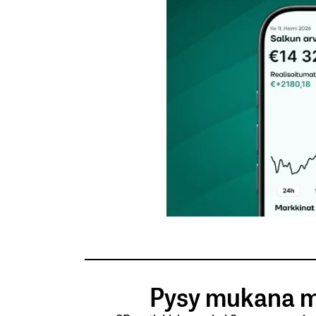
Tilaa SalkunRakentajan uutiskirje
Lähetä kommentti
Pysy mukana m