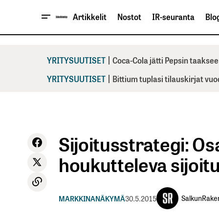
Artikkelit
Nostot
IR-seuranta
Blog
|
YRITYSUUTISET
Coca-Cola jätti Pepsin taaksee
|
YRITYSUUTISET
Bittium tuplasi tilauskirjat vu
Sijoitusstrategi: O
houkutteleva sijoi
SalkunRake
MARKKINANÄKYMÄ
30.5.2015