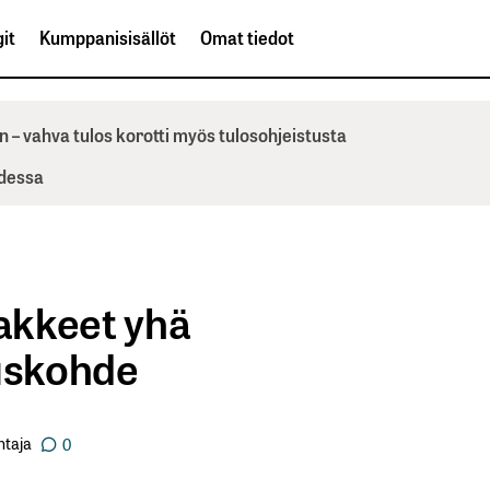
it
Kumppanisisällöt
Omat tiedot
n – vahva tulos korotti myös tulosohjeistusta
odessa
sakkeet yhä
tuskohde
ntaja
0