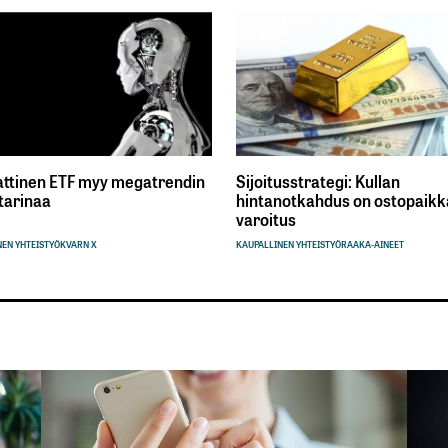
ttinen ETF myy megatrendin
Sijoitusstrategi: Kullan
tarinaa
hintanotkahdus on ostopaikka
varoitus
EN YHTEISTYÖ
KVARN X
KAUPALLINEN YHTEISTYÖ
RAAKA-AINEET