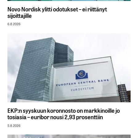
Novo Nordisk ylitti odotukset – ei riittänyt
sijoittajille
6.8.2026
EKP:n syyskuun koronnosto on markkinoille jo
tosiasia – euribor nousi 2,93 prosenttiin
5.8.2026