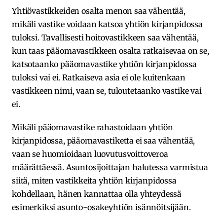
Yhtiövastikkeiden osalta menon saa vähentää,
mikäli vastike voidaan katsoa yhtiön kirjanpidossa
tuloksi. Tavallisesti hoitovastikkeen saa vähentää,
kun taas pääomavastikkeen osalta ratkaisevaa on se,
katsotaanko pääomavastike yhtiön kirjanpidossa
tuloksi vai ei. Ratkaiseva asia ei ole kuitenkaan
vastikkeen nimi, vaan se, tuloutetaanko vastike vai
ei.
Mikäli pääomavastike rahastoidaan yhtiön
kirjanpidossa, pääomavastiketta ei saa vähentää,
vaan se huomioidaan luovutusvoittoveroa
määrättäessä. Asuntosijoittajan halutessa varmistua
siitä, miten vastikkeita yhtiön kirjanpidossa
kohdellaan, hänen kannattaa olla yhteydessä
esimerkiksi asunto-osakeyhtiön isännöitsijään.