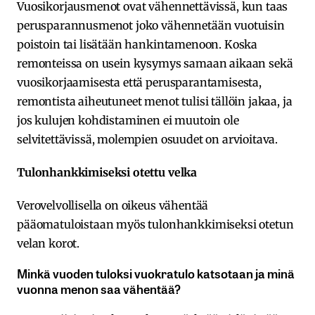
Vuosikorjausmenot ovat vähennettävissä, kun taas
perusparannusmenot joko vähennetään vuotuisin
poistoin tai lisätään hankintamenoon. Koska
remonteissa on usein kysymys samaan aikaan sekä
vuosikorjaamisesta että perusparantamisesta,
remontista aiheutuneet menot tulisi tällöin jakaa, ja
jos kulujen kohdistaminen ei muutoin ole
selvitettävissä, molempien osuudet on arvioitava.
Tulonhankkimiseksi otettu velka
Verovelvollisella on oikeus vähentää
pääomatuloistaan myös tulonhankkimiseksi otetun
velan korot.
Minkä vuoden tuloksi vuokratulo katsotaan ja minä
vuonna menon saa vähentää?