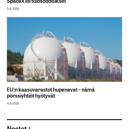
SpaceX löi tulosodotukset
5.8.2026
EU:n kaasuvarastot hupenevat – nämä
pörssiyhtiöt hyötyvät
4.8.2026
Nostot