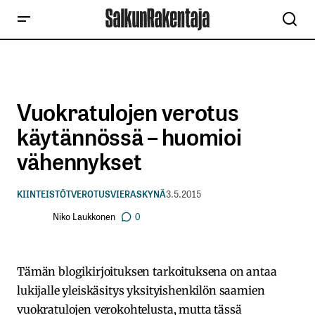
Vuokratulojen verotus
käytännössä – huomioi
vähennykset
KIINTEISTÖT
VEROTUS
VIERASKYNÄ
3.5.2015
Niko Laukkonen
0
Tämän blogikirjoituksen tarkoituksena on antaa
lukijalle yleiskäsitys yksityishenkilön saamien
vuokratulojen verokohtelusta, mutta tässä