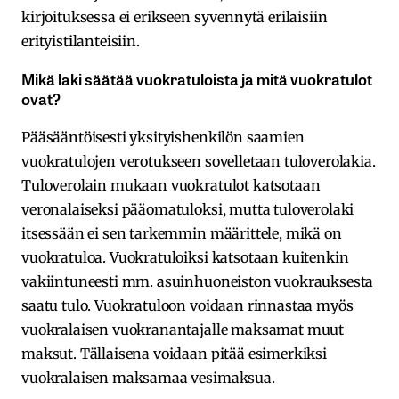
kirjoituksessa ei erikseen syvennytä erilaisiin
erityistilanteisiin.
Mikä laki säätää vuokratuloista ja mitä vuokratulot
ovat?
Pääsääntöisesti yksityishenkilön saamien
vuokratulojen verotukseen sovelletaan tuloverolakia.
Tuloverolain mukaan vuokratulot katsotaan
veronalaiseksi pääomatuloksi, mutta tuloverolaki
itsessään ei sen tarkemmin määrittele, mikä on
vuokratuloa. Vuokratuloiksi katsotaan kuitenkin
vakiintuneesti mm. asuinhuoneiston vuokrauksesta
saatu tulo. Vuokratuloon voidaan rinnastaa myös
vuokralaisen vuokranantajalle maksamat muut
maksut. Tällaisena voidaan pitää esimerkiksi
vuokralaisen maksamaa vesimaksua.