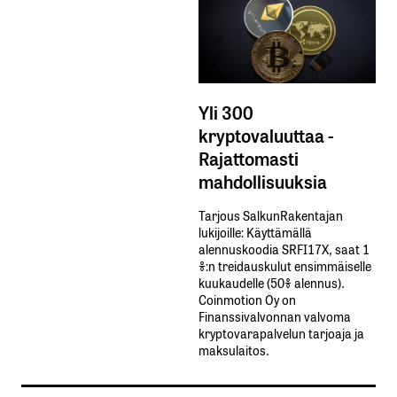
Yli 300
kryptovaluuttaa -
Rajattomasti
mahdollisuuksia
Tarjous SalkunRakentajan
lukijoille: Käyttämällä​ ​
alennuskoodia​ ​SRFI17X,​ ​saat​ ​1
%:n treidauskulut​ ​ensimmäiselle​ ​
kuukaudelle​ ​(50%​ ​alennus).
Coinmotion Oy on
Finanssivalvonnan valvoma
kryptovarapalvelun tarjoaja ja
maksulaitos.