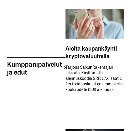
Aloita kaupankäynti
kryptovaluutoilla
Kumppanipalvelut
Tarjous SalkunRakentajan
ja edut
lukijoille: Käyttämällä​ ​
alennuskoodia​ ​SRFI17X,​ ​saat​ ​1
%:n treidauskulut​ ​ensimmäiselle​ ​
kuukaudelle​ ​(50%​ ​alennus).