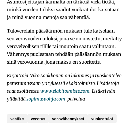
Asuntosijoittajan kannalta on tärkeää vielä tietää,
minkä vuoden tuloksi saadut vuokratulot katsotaan
ja minä vuonna menoja saa vähentää.
Tuloverolain pääsäännön mukaan tulo katsotaan
sen verovuoden tuloksi, jona se on nostettu, merkitty
verovelvollisen tilille tai muutoin saatu vallintaan.
Vähennys puolestaan tehdään pääsäännön mukaan
sinä verovuonna, jona maksu on suoritettu.
Kirjoittaja Niko Laukkonen on lakimies ja työskentelee
perustamassaan yrityksessä eLakitoimisto. Lisätietoja
saat osoitteesta
www.elakitoimisto.com
. Lisäksi hän
ylläpitää
sopimuspohja.com
-palvelua.
vastike
verotus
verovähennykset
vuokratulot