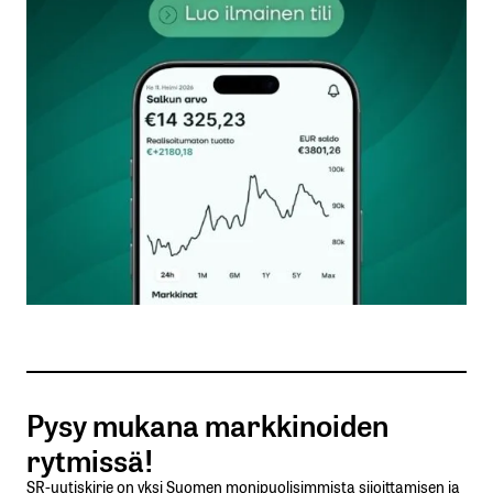
kentät on merkitty
*
Kommentti
*
Nimesi tai nimimerkkisi
*
Sähköpostiosoitteesi
*
Tilaa SalkunRakentajan uutiskirje
Pysy mukana markkinoiden
Lähetä kommentti
rytmissä!
SR-uutiskirje on yksi Suomen monipuolisimmista sijoittamisen ja