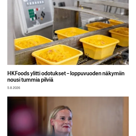
HKFoods ylitti odotukset – loppuvuoden näkymiin
nousi tummia pilviä
5.8.2026