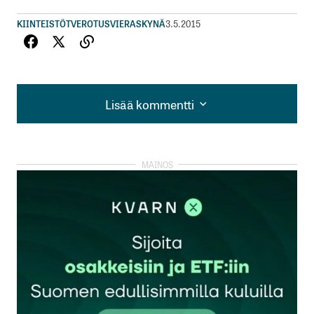
KIINTEISTÖT
VEROTUS
VIERASKYNÄ
3.5.2015
Lisää kommentti
Lisää kommentti
kirjautua
sisään
rekisteröityä
Sähköpostiosoitettasi ei julkaista.
Pakolliset