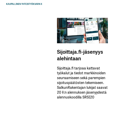
KAUPALLINEN YHTEISTYÖ
KVARN X
Sijoittaja.fi-jäsenyys
alehintaan
Sijoittaja.fi tarjoaa kattavat
työkalut ja tiedot markkinoiden
seuraamiseen sekä parempien
sijoituspäätösten tekemiseen.
SalkunRakentajan lukijat saavat
20 %:n alennuksen jäsenyydestä
alennuskoodilla SRSI20