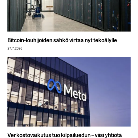
Bitcoin-louhijoiden sähkö virtaa nyt tekoälylle
27.7.2026
Verkostovaikutus tuo kilpailuedun – viisi yhtiötä