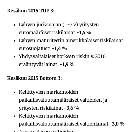
Kesäkuu 2015 TOP 3:
Lyhyen juoksuajan (1-3 v.) yritysten
euromääräiset riskilainat
-1,4 %
Lyhyen maturiteetin amerikkalaiset riskilainat
eurosuojatusti
-1,4 %
Yhdysvaltalaiset korkean riskin v. 2016
erääntyvät lainat
-1,9 %
Kesäkuu 2015 Bottom 3:
Kehittyvien markkinoiden
paikallisvaluuttamääräiset valtioiden ja
yritysten riskilainat
-3,6 %
Kehittyvien markkinoiden
paikallisvaluuttamääräiset valtionlainat
-3,0 %
Aasian alueen valtioiden