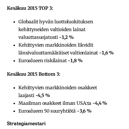
Kesäkuu 2015 TOP 3:
Globaalit hyvän luottoluokituksen
kehittyneiden valtioiden lainat
valuuttasuojatusti
-1,2 %
Kehittyvien markkinoiden likvidit
länsivaluuttamääräiset valtionlainat
-1,6 %
Euroalueen riskilainat
-1,8 %
Kesäkuu 2015 Bottom 3:
Kehittyvien markkinoiden osakkeet
laajasti
-4,5 %
Maailman osakkeet ilman USA:ta
-4,4 %
Euroalueen 50 suuryhtiötä
-3,6 %
Strategiamestari