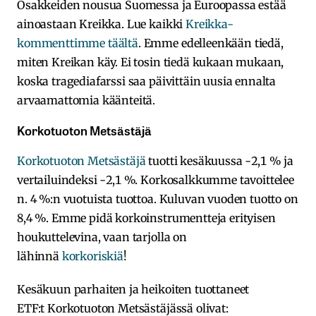
Osakkeiden nousua Suomessa ja Euroopassa estää
ainoastaan Kreikka. Lue kaikki
Kreikka-
kommenttimme täältä
. Emme edelleenkään tiedä,
miten Kreikan käy. Ei tosin tiedä kukaan mukaan,
koska tragediafarssi saa päivittäin uusia ennalta
arvaamattomia käänteitä.
Korkotuoton Metsästäjä
Korkotuoton Metsästäjä
tuotti kesäkuussa -2,1 % ja
vertailuindeksi -2,1 %. Korkosalkkumme tavoittelee
n. 4 %:n vuotuista tuottoa. Kuluvan vuoden tuotto on
8,4 %. Emme pidä korkoinstrumentteja erityisen
houkuttelevina, vaan tarjolla on
lähinnä
korkoriskiä
!
Kesäkuun parhaiten ja heikoiten tuottaneet
ETF:t Korkotuoton Metsästäjässä olivat: