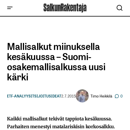
Mallisalkut miinuksella
kesäkuussa – Suomi-
osakemallisalkussa uusi
kärki
Timo Heikkilä
ETF-ANALYYSIT
SIJOITUSIDEAT
2.7.2015
0
Kaikki mallisalkut tekivät tappiota kesäkuussa.
Parhaiten menestyi matalariskisin korkosalkku.