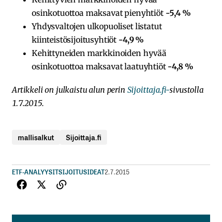
osinkotuottoa maksavat pienyhtiöt
-5,4 %
Yhdysvaltojen ulkopuoliset listatut
kiinteistösijoitusyhtiöt
-4,9 %
Kehittyneiden markkinoiden hyvää
osinkotuottoa maksavat laatuyhtiöt
-4,8 %
Artikkeli on julkaistu alun perin
Sijoittaja.fi-
sivustolla
1.7.2015.
mallisalkut
Sijoittaja.fi
ETF-ANALYYSIT
SIJOITUSIDEAT
2.7.2015