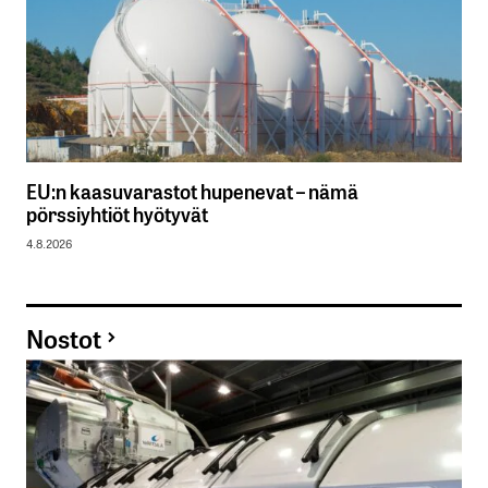
EU:n kaasuvarastot hupenevat – nämä
pörssiyhtiöt hyötyvät
4.8.2026
Nostot