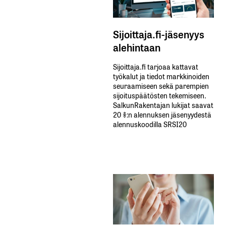
Sijoittaja.fi-jäsenyys
alehintaan
Sijoittaja.fi tarjoaa kattavat
työkalut ja tiedot markkinoiden
seuraamiseen sekä parempien
sijoituspäätösten tekemiseen.
SalkunRakentajan lukijat saavat
20 %:n alennuksen jäsenyydestä
alennuskoodilla SRSI20