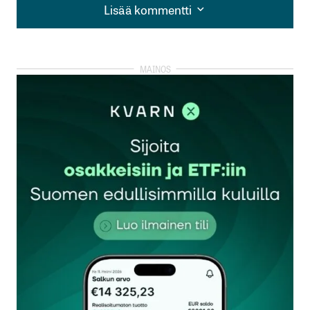
Lisää kommentti
Lisää kommentti
kirjautua
sisään
rekisteröityä
Sähköpostiosoitettasi ei julkaista.
Pakolliset
kentät on merkitty
*
Kommentti
*