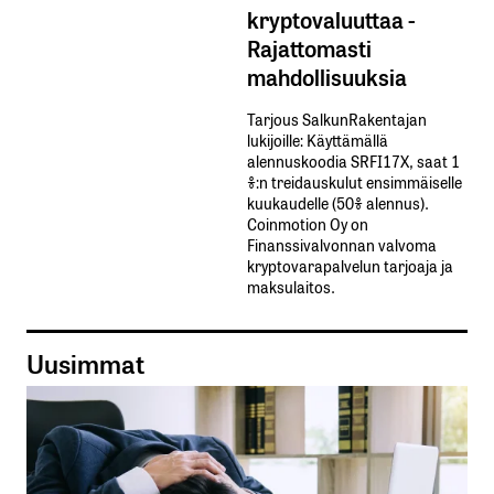
kryptovaluuttaa -
Rajattomasti
mahdollisuuksia
Tarjous SalkunRakentajan
lukijoille: Käyttämällä​ ​
alennuskoodia​ ​SRFI17X,​ ​saat​ ​1
%:n treidauskulut​ ​ensimmäiselle​ ​
kuukaudelle​ ​(50%​ ​alennus).
Coinmotion Oy on
Finanssivalvonnan valvoma
kryptovarapalvelun tarjoaja ja
maksulaitos.
Uusimmat