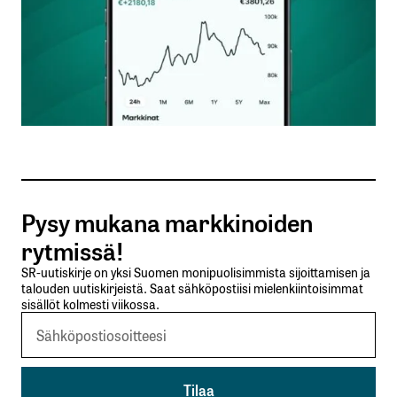
Nimesi tai nimimerkkisi
*
Sähköpostiosoitteesi
*
Tilaa SalkunRakentajan uutiskirje
Pysy mukana markkinoiden
Lähetä kommentti
rytmissä!
SR-uutiskirje on yksi Suomen monipuolisimmista sijoittamisen ja
talouden uutiskirjeistä. Saat sähköpostiisi mielenkiintoisimmat
sisällöt kolmesti viikossa.