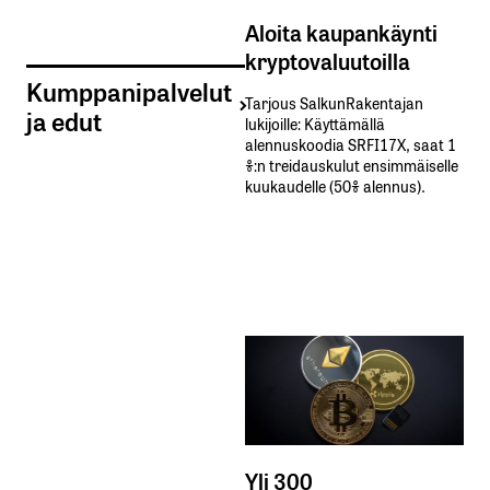
Aloita kaupankäynti
kryptovaluutoilla
Kumppanipalvelut
Tarjous SalkunRakentajan
ja edut
lukijoille: Käyttämällä​ ​
alennuskoodia​ ​SRFI17X,​ ​saat​ ​1
%:n treidauskulut​ ​ensimmäiselle​ ​
kuukaudelle​ ​(50%​ ​alennus).
Yli 300