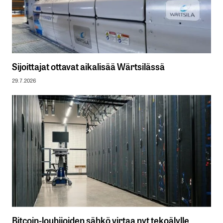
Sijoittajat ottavat aikalisää Wärtsilässä
29.7.2026
Bitcoin-louhijoiden sähkö virtaa nyt tekoälylle