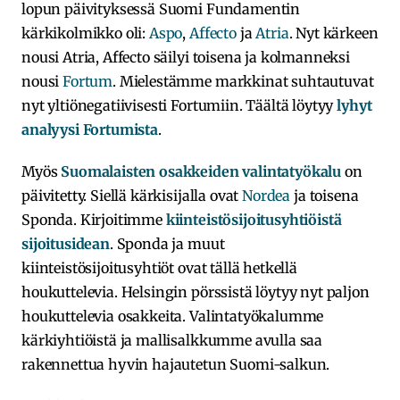
lopun päivityksessä Suomi Fundamentin
kärkikolmikko oli:
Aspo
,
Affecto
ja
Atria
. Nyt kärkeen
nousi Atria, Affecto säilyi toisena ja kolmanneksi
nousi
Fortum
. Mielestämme markkinat suhtautuvat
nyt yltiönegatiivisesti Fortumiin. Täältä löytyy
lyhyt
analyysi Fortumista
.
Myös
Suomalaisten osakkeiden valintatyökalu
on
päivitetty. Siellä kärkisijalla ovat
Nordea
ja toisena
Sponda. Kirjoitimme
kiinteistösijoitusyhtiöistä
sijoitusidean
. Sponda ja muut
kiinteistösijoitusyhtiöt ovat tällä hetkellä
houkuttelevia. Helsingin pörssistä löytyy nyt paljon
houkuttelevia osakkeita. Valintatyökalumme
kärkiyhtiöistä ja mallisalkkumme avulla saa
rakennettua hyvin hajautetun Suomi-salkun.