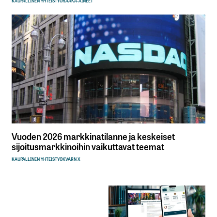
KAUPALLINEN YHTEISTYÖ
RAAKA-AINEET
Vuoden 2026 markkinatilanne ja keskeiset
sijoitusmarkkinoihin vaikuttavat teemat
KAUPALLINEN YHTEISTYÖ
KVARN X