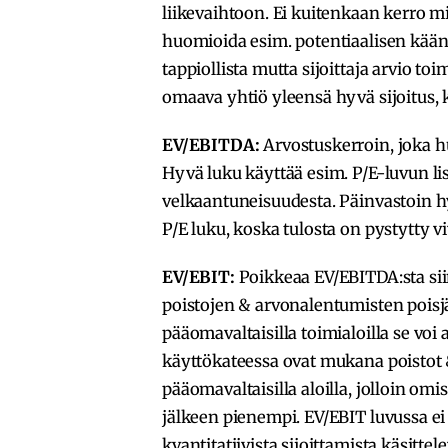
liikevaihtoon. Ei kuitenkaan kerro 
huomioida esim. potentiaalisen kään
tappiollista mutta sijoittaja arvio t
omaava yhtiö yleensä hyvä sijoitus, k
EV/EBITDA:
Arvostuskerroin, joka h
Hyvä luku käyttää esim. P/E-luvun lis
velkaantuneisuudesta. Päinvastoin hy
P/E luku, koska tulosta on pystytty 
EV/EBIT:
Poikkeaa EV/EBITDA:sta si
poistojen & arvonalentumisten poisjä
pääomavaltaisilla toimialoilla se voi
käyttökateessa ovat mukana poistot &
pääomavaltaisilla aloilla, jolloin omis
jälkeen pienempi. EV/EBIT luvussa ei
kvantitatiivista sijoittamista käsitte