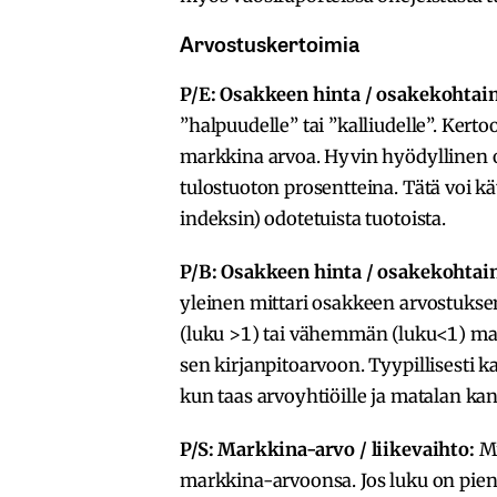
Arvostuskertoimia
P/E: Osakkeen hinta / osakekohtain
”halpuudelle” tai ”kalliudelle”. Ker
markkina arvoa. Hyvin hyödyllinen o
tulostuoton prosentteina. Tätä voi k
indeksin) odotetuista tuotoista.
P/B: Osakkeen hinta / osakekohtai
yleinen mittari osakkeen arvostuks
(luku >1) tai vähemmän (luku<1) m
sen kirjanpitoarvoon. Tyypillisesti ka
kun taas arvoyhtiöille ja matalan kan
P/S: Markkina-arvo / liikevaihto:
Mi
markkina-arvoonsa. Jos luku on pien