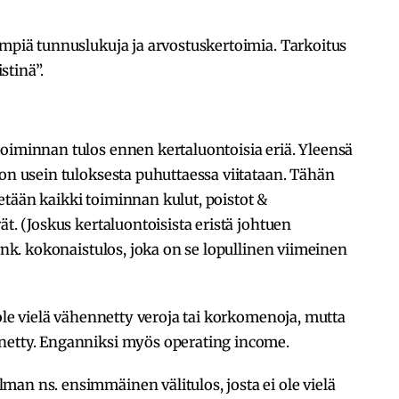
impiä tunnuslukuja ja arvostuskertoimia. Tarkoitus
stinä”.
oiminnan tulos ennen kertaluontoisia eriä. Yleensä
hon usein tuloksesta puhuttaessa viitataan. Tähän
tään kaikki toiminnan kulut, poistot &
ät. (Joskus kertaluontoisista eristä johtuen
n nk. kokonaistulos, joka on se lopullinen viimeinen
 ole vielä vähennetty veroja tai korkomenoja, mutta
netty. Enganniksi myös operating income.
man ns. ensimmäinen välitulos, josta ei ole vielä