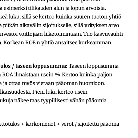
 esimerksi tilikauden alun ja lopun arvoista.
eä luku, sillä se kertoo kuinka suuren tuoton yhtiö
pitkän aikavälin sijoitukselle, sillä yrityksen arvo
investoi voittojaan liiketoimintaan. Tuo kasvuvauhti
a. Korkean ROE:n yhtiö ansaitsee korkeamman
tulos / taseen loppusumma:
Taseen loppusumma
a ROA ilmaistaan usein %. Kertoo kuinka paljon
aa ja ottaa myös vieraan pääoman huomioon.
lkaisuudesta. Pieni luku kertoo usein
ukuja näkee taas tyypillisesti vähän pääomia
ttotulos + korkomenot + verot / sijoitettu pääoma