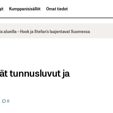
it
Kumppanisisällöt
Omat tiedot
la alueilla – Hook ja Stefan’s laajentavat Suomessa
ät tunnusluvut ja
0