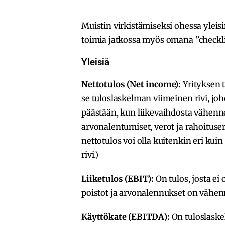
Muistin virkistämiseksi ohessa yleis
toimia jatkossa myös omana ”checkli
Yleisiä
Nettotulos (Net income):
Yrityksen t
se tuloslaskelman viimeinen rivi, jo
päästään, kun liikevaihdosta vähenne
arvonalentumiset, verot ja rahoituser
nettotulos voi olla kuitenkin eri kui
rivi.)
Liiketulos (EBIT):
On tulos, josta ei
poistot ja arvonalennukset on vähen
Käyttökate (EBITDA):
On tuloslaskel