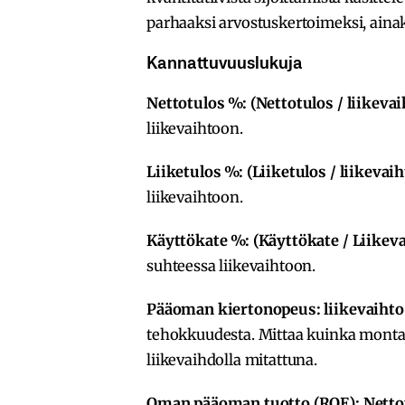
parhaaksi arvostuskertoimeksi, ainaki
Kannattuvuuslukuja
Nettotulos %: (Nettotulos / liikeva
liikevaihtoon.
Liiketulos %: (Liiketulos / liikevai
liikevaihtoon.
Käyttökate %: (Käyttökate / Liikev
suhteessa liikevaihtoon.
Pääoman kiertonopeus: liikevaiht
tehokkuudesta. Mittaa kuinka monta k
liikevaihdolla mitattuna.
Oman pääoman tuotto (ROE): Netto