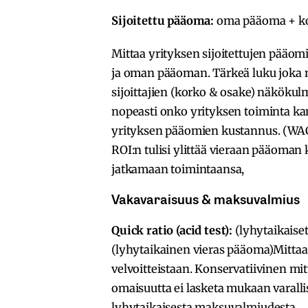
Sijoitettu pääoma:
oma pääoma + koro
Mittaa yrityksen sijoitettujen pääom
ja oman pääoman. Tärkeä luku joka 
sijoittajien (korko & osake) näkökul
nopeasti onko yrityksen toiminta kan
yrityksen pääomien kustannus. (WAC
ROI:n tulisi ylittää vieraan pääoman
jatkamaan toimintaansa,
Vakavaraisuus & maksuvalmius
Quick ratio (acid test):
(lyhytaikaiset
(lyhytaikainen vieras pääoma)Mittaa
velvoitteistaan. Konservatiivinen mitt
omaisuutta ei lasketa mukaan varall
lyhytaikaisesta maksuvalmiudesta.