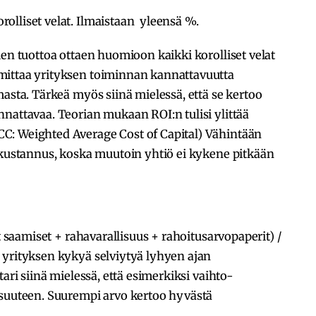
lliset velat. Ilmaistaan yleensä %.
ien tuottoa ottaen huomioon kaikki korolliset velat
mittaa yrityksen toiminnan kannattavuutta
masta. Tärkeä myös siinä mielessä, että se kertoo
nattavaa. Teorian mukaan ROI:n tulisi ylittää
C: Weighted Average Cost of Capital) Vähintään
 kustannus, koska muutoin yhtiö ei kykene pitkään
 saamiset + rahavarallisuus + rahoitusarvopaperit) /
 yrityksen kykyä selviytyä lyhyen ajan
ari siinä mielessä, että esimerkiksi vaihto-
isuuteen. Suurempi arvo kertoo hyvästä