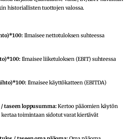
n historiallisten tuottojen valossa.
ihto)*100:
Ilmaisee nettotuloksen suhteessa
hto)*100:
Ilmaisee liiketuloksen (EBIT) suhteessa
aihto)*100:
Ilmaisee käyttökatteen (EBITDA)
o / taseen loppusumma:
Kertoo pääomien käytön
ertaa toimintaan sidotut varat kiertävät
tulos / taseen oma pääoma:
Oma pääoma