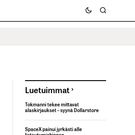
Luetuimmat
Tokmanni tekee mittavat
alaskirjaukset – syynä Dollarstore
SpaceX painui jyrkästi alle
listautumishinnan