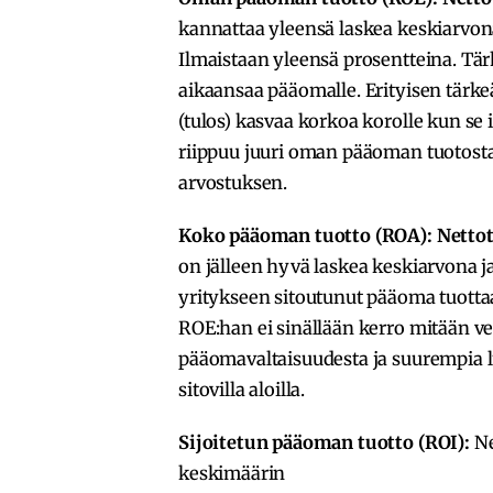
kannattaa yleensä laskea keskiarvona
Ilmaistaan yleensä prosentteina. Tärk
aikaansaa pääomalle. Erityisen tärkeä 
(tulos) kasvaa korkoa korolle kun se 
riippuu juuri oman pääoman tuotost
arvostuksen.
Koko pääoman tuotto (ROA): Netto
on jälleen hyvä laskea keskiarvona j
yritykseen sitoutunut pääoma tuott
ROE:han ei sinällään kerro mitään ve
pääomavaltaisuudesta ja suurempia l
sitovilla aloilla.
Sijoitetun pääoman tuotto (ROI):
Ne
keskimäärin