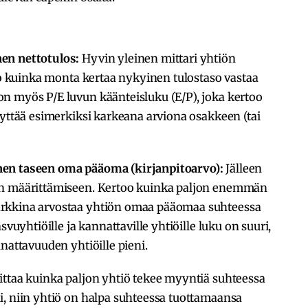
en nettotulos:
Hyvin yleinen mittari yhtiön
too kuinka monta kertaa nykyinen tulostaso vastaa
n myös P/E luvun käänteisluku (E/P), joka kertoo
äyttää esimerkiksi karkeana arviona osakkeen (tai
nen taseen oma pääoma (kirjanpitoarvo):
Jälleen
en määrittämiseen. Kertoo kuinka paljon enemmän
arkkina arvostaa yhtiön omaa pääomaa suhteessa
svuyhtiöille ja kannattaville yhtiöille luku on suuri,
nattavuuden yhtiöille pieni.
ttaa kuinka paljon yhtiö tekee myyntiä suhteessa
i, niin yhtiö on halpa suhteessa tuottamaansa