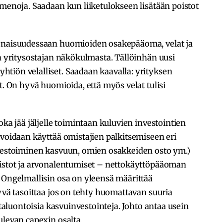
omenoja. Saadaan kun liiketulokseen lisätään poistot
onaisuudessaan huomioiden osakepääoma, velat ja
la yritysostajan näkökulmasta. Tällöinhän uusi
tiön velalliset. Saadaan kaavalla: yrityksen
t. On hyvä huomioida, että myös velat tulisi
oka jää jäljelle toimintaan kuluvien investointien
 voidaan käyttää omistajien palkitsemiseen eri
nvestoiminen kasvuun, omien osakkeiden osto ym.)
oistot ja arvonalentumiset – nettokäyttöpääoman
 Ongelmallisin osa on yleensä määrittää
hyvä tasoittaa jos on tehty huomattavan suuria
rtaluontoisia kasvuinvestointeja. Johto antaa usein
ulevan capexin osalta.