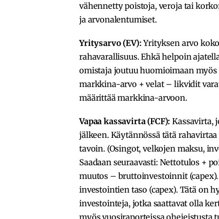
vähennetty poistoja, veroja tai kork
ja arvonalentumiset.
Yritysarvo (EV):
Yrityksen arvo kok
rahavarallisuus. Ehkä helpoin ajatel
omistaja joutuu huomioimaan myös yh
markkina-arvo + velat – likvidit vara
määrittää markkina-arvoon.
Vapaa kassavirta (FCF):
Kassavirta, j
jälkeen. Käytännössä tätä rahavirtaa
tavoin. (Osingot, velkojen maksu, i
Saadaan seuraavasti: Nettotulos + p
muutos – bruttoinvestoinnit (capex).
investointien taso (capex). Tätä on 
investointeja, jotka saattavat olla ke
myös vuosiraporteissa ohejeistusta t