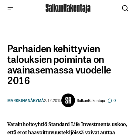
Parhaiden kehittyvien
talouksien poiminta on
avainasemassa vuodelle
2016
SalkunRakentaja
MARKKINANÄKYMÄ
2.12.2015
0
Varainhoitoyhtiö Standard Life Investments uskoo,
että erot haavoittuvuustekijöissä voivat auttaa