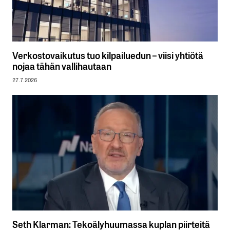
Verkostovaikutus tuo kilpailuedun – viisi yhtiötä
nojaa tähän vallihautaan
27.7.2026
Seth Klarman: Tekoälyhuumassa kuplan piirteitä