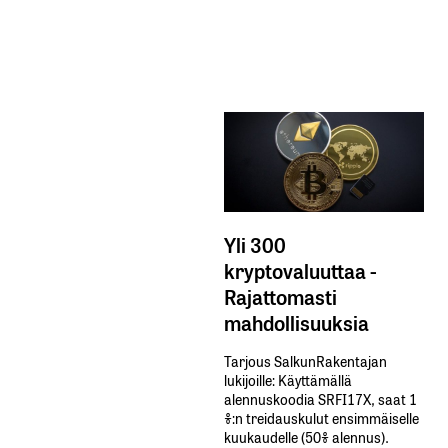
Yli 300
kryptovaluuttaa -
Rajattomasti
mahdollisuuksia
Tarjous SalkunRakentajan
lukijoille: Käyttämällä​ ​
alennuskoodia​ ​SRFI17X,​ ​saat​ ​1
%:n treidauskulut​ ​ensimmäiselle​ ​
kuukaudelle​ ​(50%​ ​alennus).