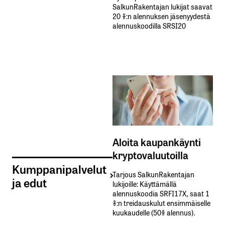
SalkunRakentajan lukijat saavat
20 %:n alennuksen jäsenyydestä
alennuskoodilla SRSI20
Aloita kaupankäynti
kryptovaluutoilla
Kumppanipalvelut
Tarjous SalkunRakentajan
ja edut
lukijoille: Käyttämällä​ ​
alennuskoodia​ ​SRFI17X,​ ​saat​ ​1
%:n treidauskulut​ ​ensimmäiselle​ ​
kuukaudelle​ ​(50%​ ​alennus).