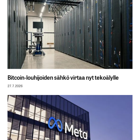
Bitcoin-louhijoiden sähkö virtaa nyt tekoälylle
27.7.2026