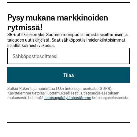
Tilaa SalkunRakentajan uutiskirje
Pysy mukana markkinoiden
Lähetä kommentti
rytmissä!
SR-uutiskirje on yksi Suomen monipuolisimmista sijoittamisen ja
talouden uutiskirjeistä. Saat sähköpostiisi mielenkiintoisimmat
sisällöt kolmesti viikossa.
SalkunRakentaja noudattaa EU:n tietosuoja-asetusta (GDPR).
Käsittelemme tietojasi luottamuksellisesti ja tietosuoja-asetuksen
mukaisesti. Lue lisää
tietosuojakäytänteistämme
tietosuojaselosteesta.