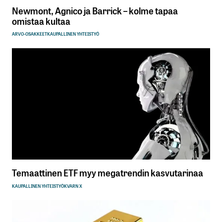
Newmont, Agnico ja Barrick – kolme tapaa
omistaa kultaa
ARVO-OSAKKEET
KAUPALLINEN YHTEISTYÖ
Temaattinen ETF myy megatrendin kasvutarinaa
KAUPALLINEN YHTEISTYÖ
KVARN X