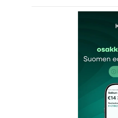
kirj
Sähköpostiosoitettasi ei julkaista.
Pakollis
Kommentti
*
Nimesi tai nimimerkkisi
*
Tilaa SalkunRakentajan uutiskirje