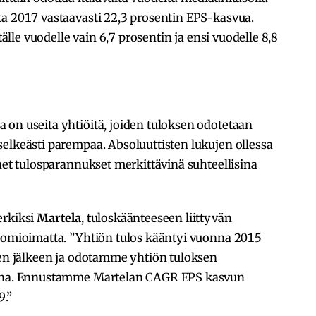
ta 2017 vastaavasti 22,3 prosentin EPS-kasvua.
tälle vuodelle vain 6,7 prosentin ja ensi vuodelle 8,8
 on useita yhtiöitä, joiden tuloksen odotetaan
elkeästi parempaa. Absoluuttisten lukujen ollessa
enet tulosparannukset merkittävinä suhteellisina
erkiksi
Martela
, tuloskäänteeseen liittyvän
huomioimatta. ”Yhtiön tulos kääntyi vuonna 2015
den jälkeen ja odotamme yhtiön tuloksen
osina. Ennustamme Martelan CAGR EPS kasvun
9.”