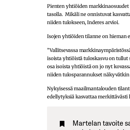
Pienten yhtiöiden markkinaosuudet o
tasolla. Mikäli ne onnistuvat kasva
niiden tulokseen, Inderes arvioi.
Isojen yhtiöiden tilanne on hieman e
”Vallitsevassa markkinaympäristössä o
isoista yhtiöistä tuloskasvu on tullut
osa isoista yhtiöistä on jo nyt kova
niiden tulosparannukset näkyvätkin s
Nykyisessä maailmantalouden tilantee
edellytyksiä kasvattaa merkittävästi 
Martelan tavoite 