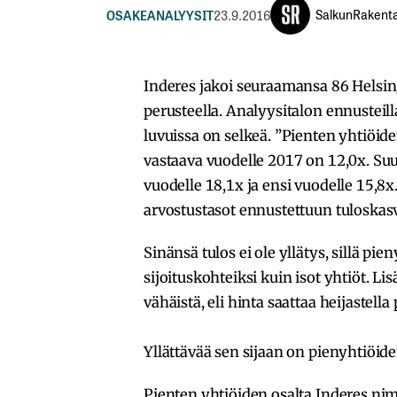
SalkunRakenta
OSAKEANALYYSIT
23.9.2016
Inderes jakoi seuraamansa 86 Helsin
perusteella. Analyysitalon ennusteill
luvuissa on selkeä. ”Pienten yhtiöid
vastaava vuodelle 2017 on 12,0x. Suu
vuodelle 18,1x ja ensi vuodelle 15,8x.
arvostustasot ennustettuun tuloskas
Sinänsä tulos ei ole yllätys, sillä pi
sijoituskohteiksi kuin isot yhtiöt. L
vähäistä, eli hinta saattaa heijastell
Yllättävää sen sijaan on pienyhtiöi
Pienten yhtiöiden osalta Inderes nim