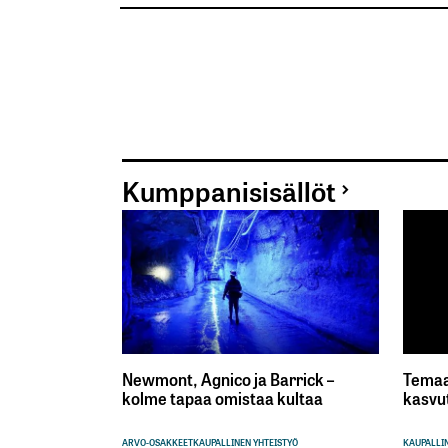
Kumppanisisällöt
Newmont, Agnico ja Barrick –
Temaa
kolme tapaa omistaa kultaa
kasvu
ARVO-OSAKKEET
KAUPALLINEN YHTEISTYÖ
KAUPALLIN