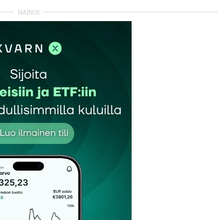
autua sisään
rekisteröityä
et kentät on merkitty
*
Sähköpostiosoitteesi
*