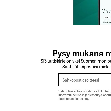
Lähetä kommentti
Pysy mukana m
SR-uutiskirje on yksi Suomen monipuo
Saat sähköpostiisi mielen
SalkunRakentaja noudattaa EU:n tieto
luottamuksellisesti ja tietosuoja-aset
tietosuojaselosteesta.