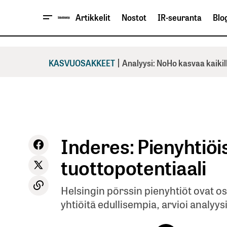
Artikkelit
Nostot
IR-seuranta
Blog
|
KASVUOSAKKEET
Analyysi: NoHo kasvaa kaikil
Inderes: Pienyhtiö
tuottopotentiaali
Helsingin pörssin pienyhtiöt ovat o
yhtiöitä edullisempia, arvioi analyys