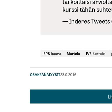
tarkoittaisi arviol
kurssi tähän suhte
— Inderes Tweets
EPS-kasvu
Martela
P/E-kerroin
OSAKEANALYYSIT
23.9.2016
L
L