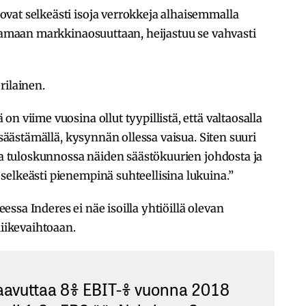
vat selkeästi isoja verrokkeja alhaisemmalla
ttamaan markkinaosuuttaan, heijastuu se vahvasti
rilainen.
n viime vuosina ollut tyypillistä, että valtaosalla
 säästämällä, kysynnän ollessa vaisua. Siten suuri
ssa tuloskunnossa näiden säästökuurien johdosta ja
elkeästi pienempinä suhteellisina lukuina.”
ssa Inderes ei näe isoilla yhtiöillä olevan
liikevaihtoaan.
saavuttaa 8% EBIT-% vuonna 2018