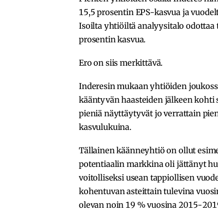
15,5 prosentin EPS-kasvua ja vuodel
Isoilta yhtiöiltä analyysitalo odottaa 
prosentin kasvua.
Ero on siis merkittävä.
Inderesin mukaan yhtiöiden joukossa
kääntyvän haasteiden jälkeen kohti s
pieniä näyttäytyvät jo verrattain pi
kasvulukuina.
Tällainen käänneyhtiö on ollut esim
potentiaalin markkina oli jättänyt 
voitolliseksi usean tappiollisen vuo
kohentuvan asteittain tulevina vu
olevan noin 19 % vuosina 2015-201