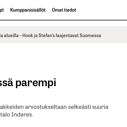
it
Kumppanisisällöt
Omat tiedot
la alueilla – Hook ja Stefan’s laajentavat Suomessa
issä parempi
sakkeiden arvostukseltaan selkeästi suuria
italo Inderes.