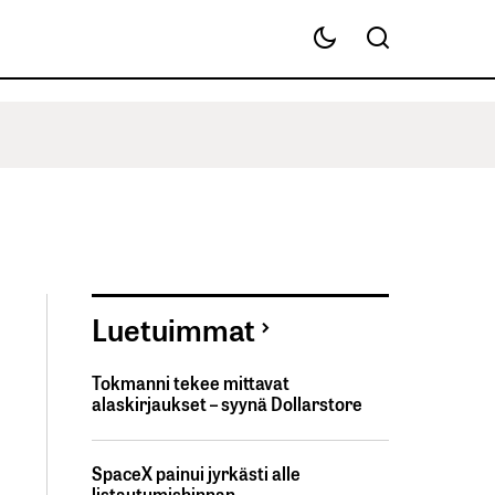
Luetuimmat
Tokmanni tekee mittavat
alaskirjaukset – syynä Dollarstore
SpaceX painui jyrkästi alle
listautumishinnan