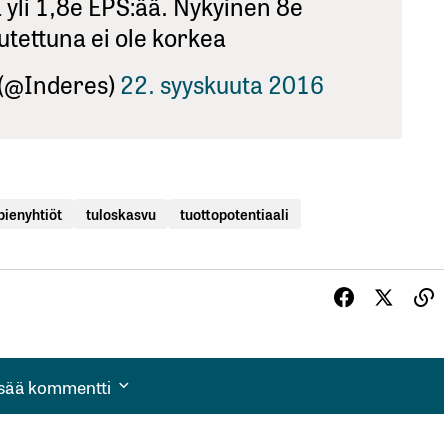
ta yli 1,8e EPS:ää. Nykyinen 8e
utettuna ei ole korkea
 (@Inderes)
22. syyskuuta 2016
pienyhtiöt
tuloskasvu
tuottopotentiaali
isää kommentti
isää kommentti