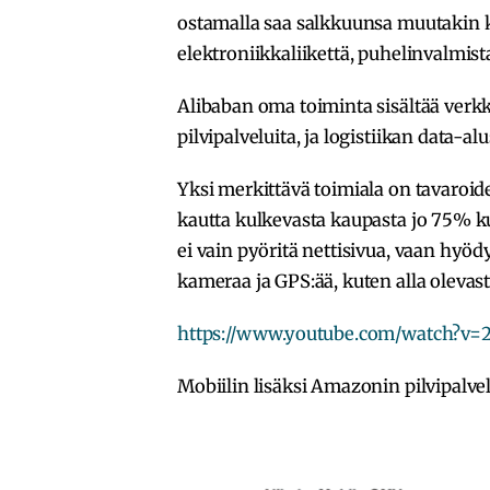
ostamalla saa salkkuunsa muutakin k
elektroniikkaliikettä, puhelinvalmista
Alibaban oma toiminta sisältää verkk
pilvipalveluita, ja logistiikan data-alu
Yksi merkittävä toimiala on tavaroid
kautta kulkevasta kaupasta jo 75% ku
ei vain pyöritä nettisivua, vaan hy
kameraa ja GPS:ää, kuten alla olevas
https://www.youtube.com/watch?v=
Mobiilin lisäksi Amazonin pilvipalve