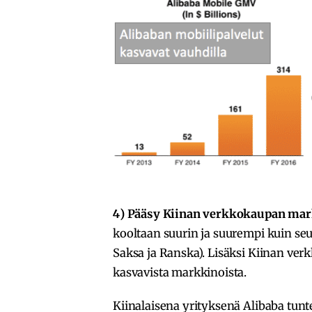
4) Pääsy Kiinan verkkokaupan mar
kooltaan suurin ja suurempi kuin se
Saksa ja Ranska). Lisäksi Kiinan v
kasvavista markkinoista.
Kiinalaisena yrityksenä Alibaba tunte