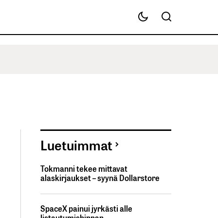
Luetuimmat
Tokmanni tekee mittavat
alaskirjaukset – syynä Dollarstore
SpaceX painui jyrkästi alle
listautumishinnan