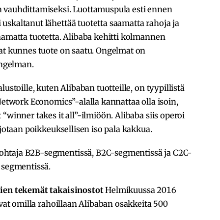
 vauhdittamiseksi. Luottamuspula esti ennen
skaltanut lähettää tuotetta saamatta rahoja ja
aamatta tuotetta. Alibaba kehitti kolmannen
hat kunnes tuote on saatu. Ongelmat on
ongelman.
alustoille, kuten Alibaban tuotteille, on tyypillistä
Network Economics”-alalla kannattaa olla isoin,
“winner takes it all”-ilmiöön. Alibaba siis operoi
rjotaan poikkeuksellisen iso pala kakkua.
ohtaja B2B-segmentissä, B2C-segmentissä ja C2C-
 segmentissä.
jien tekemät takaisinostot
Helmikuussa 2016
ivat omilla rahoillaan Alibaban osakkeita 500