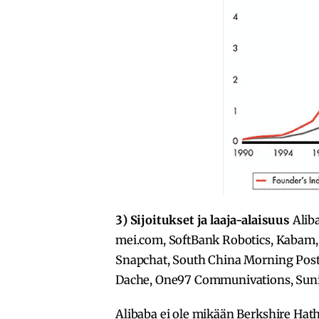
3) Sijoitukset ja laaja-alaisuus
Alib
mei.com, SoftBank Robotics, Kabam, 
Snapchat, South China Morning Post 
Dache, One97 Communivations, Suni
Alibaba ei ole mikään Berkshire Hat