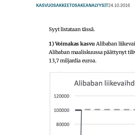
KASVUOSAKKEET
OSAKEANALYYSIT
24.10.2016
Syyt listataan tässä.
1)
Voimakas kasvu
Alibaban liikev
Alibaban maaliskuussa päättynyt tiliv
13,7 miljardia euroa.