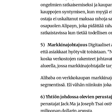
ongelmien ratkaisemiseksi ja kaupan
kauppojen syntymisen, kun myyjä ei u
ostaja ei uskaltanut maksaa rahoja s
osapuolen Alipayn, joka pidättää ra
ratkaistavissa kun tietää todellisen 
5) Markkinajohtajuus
Digitaaliset 
että asiakkaat hyötyvät toisistaan. “
koska verkostojen rakenteet johtavat 
alueella, jossa markkinajohtajalle ta
Alibaba on verkkokaupan markkinaj
segmentissä. Eli vähän niinkuin joka
6)
Yhtiön johdossa olevien perusta
perustajat Jack Ma ja Joseph Tsai ost
miljoonan dollarin arvosta.