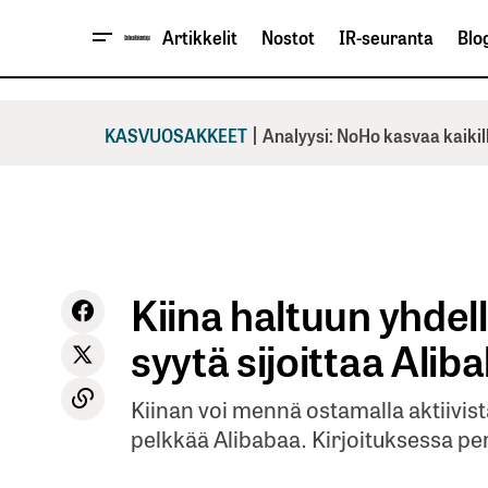
Artikkelit
Nostot
IR-seuranta
Blog
|
KASVUOSAKKEET
Analyysi: NoHo kasvaa kaikil
Kiina haltuun yhdel
syytä sijoittaa Alib
Kiinan voi mennä ostamalla aktiivista
pelkkää Alibabaa. Kirjoituksessa pe