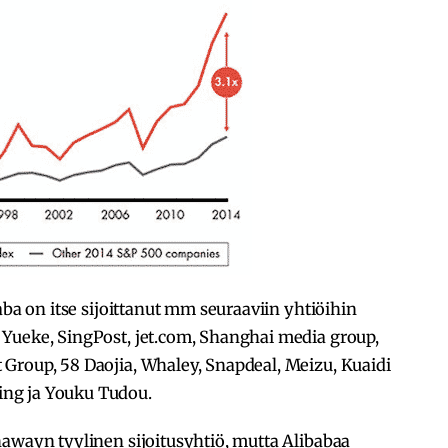
aba on itse sijoittanut mm seuraaviin yhtiöihin
Yueke, SingPost, jet.com, Shanghai media group,
Group, 58 Daojia, Whaley, Snapdeal, Meizu, Kuaidi
ng ja Youku Tudou.
hawayn tyylinen sijoitusyhtiö, mutta Alibabaa