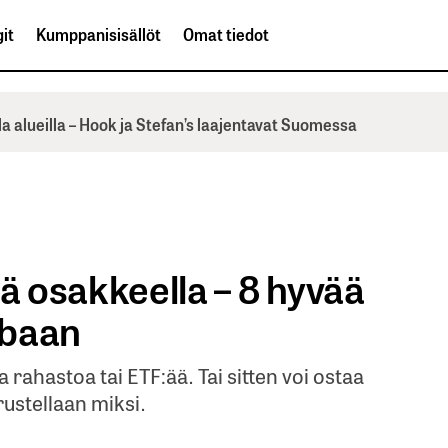
it
Kumppanisisällöt
Omat tiedot
la alueilla – Hook ja Stefan’s laajentavat Suomessa
lä osakkeella – 8 hyvää
abaan
 rahastoa tai ETF:ää. Tai sitten voi ostaa
rustellaan miksi.