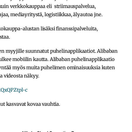
uin verkkokauppaa eli striimauspalvelua,
jaa, mediayritystä, logistiikkaa, älyautoa jne.
okauppa-alustan lisäksi finanssipalveluita,
staa.
en myyjille suunnatut puhelinapplikaatiot. Alibaban
lkee mobiilin kautta. Alibaban puhelinapplikaatio
ödyntää myös muita puhelimen ominaisuuksia kuten
ta videosta näkyy.
2QxQPZtpl-c
lut kasvavat kovaa vauhtia.