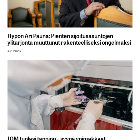
Hypon Ari Pauna: Pienten sijoitusasuntojen
ylitarjonta muuttunut rakenteelliseksi ongelmaksi
4.8.2026
IQM tuplasi tappion – syynä voimakkaat