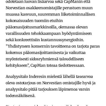
odotetaan luovan lisäarvoa sekä CapManin että
Norvestian osakkeenomistajille perustuen muun
muassa kasvuun, suuremman liiketoiminnallisen
kokonaisuuden tuomiin etuihin
pääomasijoitusmarkkinoilla, olemassa olevan
varallisuuden tehokkaampaan hyödyntämiseen
sekä konkreettisiin kustannussynergioihin.
”Yhdistyneen konsernin tavoitteena on tarjota paras
kokemus pääomasijoittamisesta ja vaikuttaa
myönteisesti sidosryhmiensä taloudelliseen
kehitykseen”, CapMan toteaa tiedotteessaan.
Analyysitalo Inderesin mielestä lähellä tasearvoa
oleva ostotarjous on Norvestian omistajille hyvä ja
analyysitalo pitää tarjouksen läpimenoa varsin
todennäköisenä.