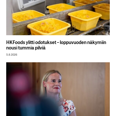
HKFoods ylitti odotukset – loppuvuoden näkymiin
nousi tummia pilviä
5.8.2026