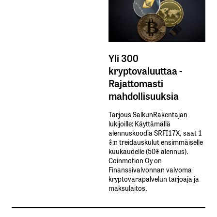
Yli 300
kryptovaluuttaa -
Rajattomasti
mahdollisuuksia
Tarjous SalkunRakentajan
lukijoille: Käyttämällä​ ​
alennuskoodia​ ​SRFI17X,​ ​saat​ ​1
%:n treidauskulut​ ​ensimmäiselle​ ​
kuukaudelle​ ​(50%​ ​alennus).
Coinmotion Oy on
Finanssivalvonnan valvoma
kryptovarapalvelun tarjoaja ja
maksulaitos.