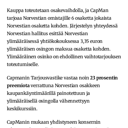
Kauppa toteutetaan osakevaihdolla, ja CapMan
tarjoaa Norvestian omistajille 6 osaketta jokaista
Norvestian osaketta kohden. Järjestelyn yhteydessä
Norvestian hallitus esittää Norvestian
ylimääräisessä yhtiökokouksessa 3,35 euron
ylimääräisen osingon maksua osaketta kohden.
Ylimääräinen osinko on ehdollinen vaihtotarjouksen
toteutumiselle.
Capmanin Tarjousvastike vastaa noin
23 prosentin
preemiota
verrattuna Norvestian osakkeen
kaupankäyntimäärillä painotettuun ja
ylimääräisellä osingolla vähennettyyn
keskikurssiin.
CapManin mukaan yhdistyneen konsernin