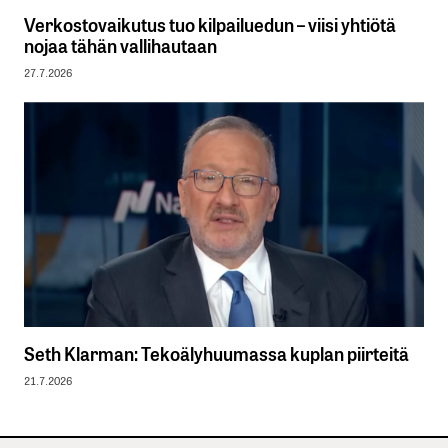
Verkostovaikutus tuo kilpailuedun – viisi yhtiötä
nojaa tähän vallihautaan
27.7.2026
Seth Klarman: Tekoälyhuumassa kuplan piirteitä
21.7.2026