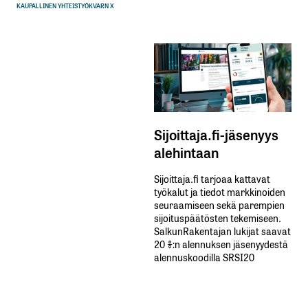
KAUPALLINEN YHTEISTYÖ
KVARN X
Sijoittaja.fi-jäsenyys
alehintaan
Sijoittaja.fi tarjoaa kattavat
työkalut ja tiedot markkinoiden
seuraamiseen sekä parempien
sijoituspäätösten tekemiseen.
SalkunRakentajan lukijat saavat
20 %:n alennuksen jäsenyydestä
alennuskoodilla SRSI20