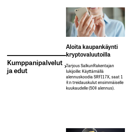
Aloita kaupankäynti
kryptovaluutoilla
Kumppanipalvelut
Tarjous SalkunRakentajan
ja edut
lukijoille: Käyttämällä​ ​
alennuskoodia​ ​SRFI17X,​ ​saat​ ​1
%:n treidauskulut​ ​ensimmäiselle​ ​
kuukaudelle​ ​(50%​ ​alennus).