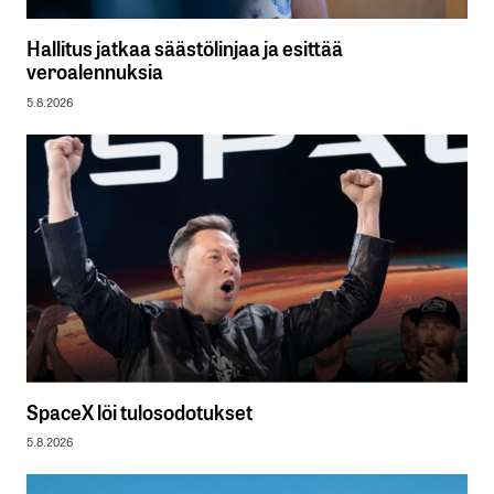
Hallitus jatkaa säästölinjaa ja esittää
veroalennuksia
5.8.2026
SpaceX löi tulosodotukset
5.8.2026