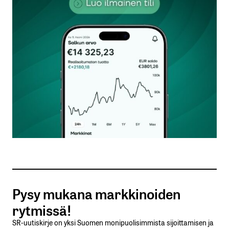
kentät on merkitty
*
Kommentti
*
Nimesi tai nimimerkkisi
*
Sähköpostiosoitteesi
*
Tilaa SalkunRakentajan uutiskirje
Pysy mukana markkinoiden
Lähetä kommentti
rytmissä!
SR-uutiskirje on yksi Suomen monipuolisimmista sijoittamisen ja