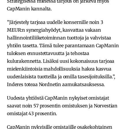
Strategisessa mielessä tarjous on järkevä myös
CapManin kannalta.
”Järjestely tarjoaa uudelle konsernille noin 3
MEUR:n synergiahyödyt, kasvattaa vakaan
hallinnointiliiketoiminnan tuottoja ja vahvistaa
yhtiön tasetta. Tämä tulee parantamaan CapManin
tuloksen ennustettavuutta ja tehostaa
kulurakennetta. Lisäksi uusi kokonaisuus tarjoaa
mielenkiintoisia mahdollisuuksia hakea kasvua
uudenlaisista tuotteilla ja omilla tasesijoituksilla.”,
Inderes toteaa Nordnetin aamukatsauksessa.
Uudesta yhtiöstä CapManin nykyiset omistajat
saavat noin 57 prosentin omistuksen ja Norvestian
omistajat 43 prosentin.
CapManin nykyisille omistajille osakekohtainen