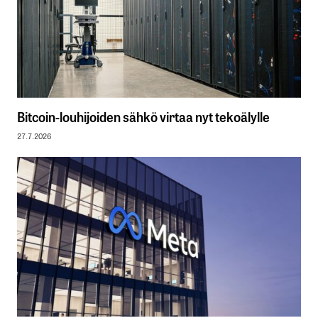
Bitcoin-louhijoiden sähkö virtaa nyt tekoälylle
27.7.2026