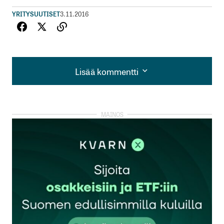
YRITYSUUTISET
3.11.2016
Lisää kommentti
Lisää kommentti
kirjautua
sisään
rekisteröityä
Sähköpostiosoitettasi ei julkaista.
Pakolliset