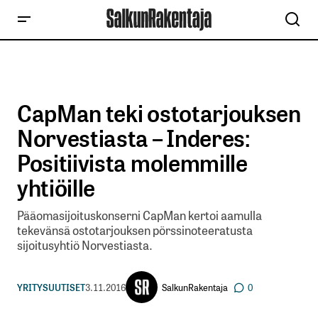
CapMan teki ostotarjouksen
Norvestiasta – Inderes:
Positiivista molemmille
yhtiöille
Pääomasijoituskonserni CapMan kertoi aamulla
tekevänsä ostotarjouksen pörssinoteeratusta
sijoitusyhtiö Norvestiasta.
SalkunRakentaja
YRITYSUUTISET
3.11.2016
0