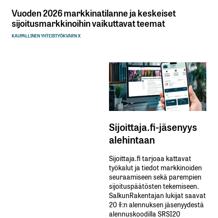
Vuoden 2026 markkinatilanne ja keskeiset
sijoitusmarkkinoihin vaikuttavat teemat
KAUPALLINEN YHTEISTYÖ
KVARN X
Sijoittaja.fi-jäsenyys
alehintaan
Sijoittaja.fi tarjoaa kattavat
työkalut ja tiedot markkinoiden
seuraamiseen sekä parempien
sijoituspäätösten tekemiseen.
SalkunRakentajan lukijat saavat
20 %:n alennuksen jäsenyydestä
alennuskoodilla SRSI20