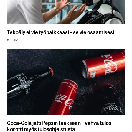
Tekoäly ei vie työpaikkaasi – se vie osaamisesi
8.8.2026
Coca-Cola jätti Pepsin taakseen – vahva tulos
korotti myös tulosohjeistusta