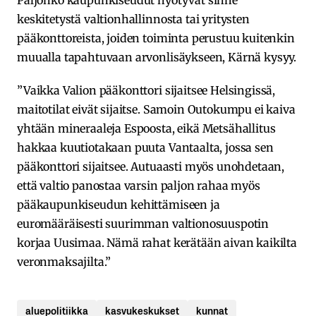
Paljonko kaupunkiseudut hyötyvät sinne
keskitetystä valtionhallinnosta tai yritysten
pääkonttoreista, joiden toiminta perustuu kuitenkin
muualla tapahtuvaan arvonlisäykseen, Kärnä kysyy.
”Vaikka Valion pääkonttori sijaitsee Helsingissä,
maitotilat eivät sijaitse. Samoin Outokumpu ei kaiva
yhtään mineraaleja Espoosta, eikä Metsähallitus
hakkaa kuutiotakaan puuta Vantaalta, jossa sen
pääkonttori sijaitsee. Autuaasti myös unohdetaan,
että valtio panostaa varsin paljon rahaa myös
pääkaupunkiseudun kehittämiseen ja
euromääräisesti suurimman valtionosuuspotin
korjaa Uusimaa. Nämä rahat kerätään aivan kaikilta
veronmaksajilta.”
aluepolitiikka
kasvukeskukset
kunnat