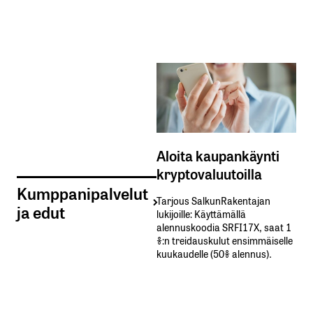
Aloita kaupankäynti
kryptovaluutoilla
Kumppanipalvelut
Tarjous SalkunRakentajan
ja edut
lukijoille: Käyttämällä​ ​
alennuskoodia​ ​SRFI17X,​ ​saat​ ​1
%:n treidauskulut​ ​ensimmäiselle​ ​
kuukaudelle​ ​(50%​ ​alennus).