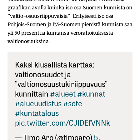
graafikan avulla kuinka iso osa Suomen kunnista on
”valtio-osuusriippuvaisia”. Erityisesti iso osa
Pohjois-Suomen ja Itä-Suomen pienistä kunnista saa
yli 50 prosenttia kuntansa verorahoituksesta
valtionosuuksina.
Kaksi kiusallista karttaa:
valtionosuudet ja
”valtionosuustukiriippuvuus”
kunnittain
#alueet
#kunnat
#alueuudistus
#sote
#kuntatalous
pic.twitter.com/CJlDEfVNNk
— Timo Aro (@timoaro)
5.