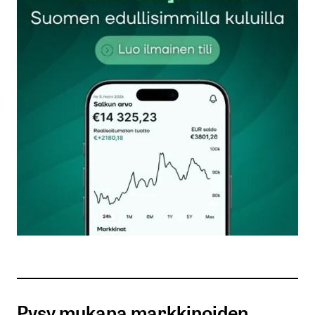
Sähköpostiosoitettasi ei julkaista.
Pakolliset
kentät on merkitty
*
Kommentti
*
Nimesi tai nimimerkkisi
*
Sähköpostiosoitteesi
*
Tilaa SalkunRakentajan uutiskirje
Pysy mukana markkinoiden