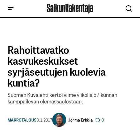
Rahoittavatko
kasvukeskukset
syrjäseutujen kuolevia
kuntia?
Suomen Kuvalehti kertoi viime viikolla 57 kunnan
kamppailevan olemassaolostaan.
Jorma Erkkilä
MAKROTALOUS
9.1.2017
0