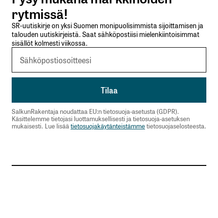
Lähetä kommentti
rytmissä!
SR-uutiskirje on yksi Suomen monipuolisimmista sijoittamisen ja
talouden uutiskirjeistä. Saat sähköpostiisi mielenkiintoisimmat
sisällöt kolmesti viikossa.
SalkunRakentaja noudattaa EU:n tietosuoja-asetusta (GDPR).
Käsittelemme tietojasi luottamuksellisesti ja tietosuoja-asetuksen
mukaisesti. Lue lisää
tietosuojakäytänteistämme
tietosuojaselosteesta.