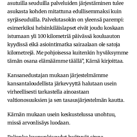
asutuilla seuduilla palveluiden järjestäminen tulee
asukasta kohden mitattuna edullisemmaksi kuin
syrjäseuduilla. Palvelutasokin on yleensä parempi:
esimerkiksi helsinkiläislapset eivät joudu koskaan
istumaan yli 100 kilometriä päivässä kouluauton
kyydissä eikä asiointimatka sairaalaan ole satoja
kilometrejä. Me pohjoisessa kuitenkin hyväksymme
tämän osana elämäämme täällä”, Kärnä kirjoittaa.
Kansanedustajan mukaan järjestelmämme
kansantaloudellista järkevyyttä halutaan usein
virheellisesti tarkastella ainoastaan
valtionosuuksien ja sen tasausjärjestelmän kautta.
Kärnän mukaan usein keskustelussa unohtuu,
missä arvonlisäys luodaan.