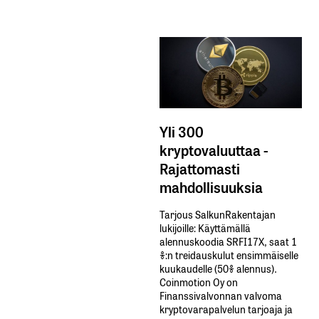
Yli 300
kryptovaluuttaa -
Rajattomasti
mahdollisuuksia
Tarjous SalkunRakentajan
lukijoille: Käyttämällä​ ​
alennuskoodia​ ​SRFI17X,​ ​saat​ ​1
%:n treidauskulut​ ​ensimmäiselle​ ​
kuukaudelle​ ​(50%​ ​alennus).
Coinmotion Oy on
Finanssivalvonnan valvoma
kryptovarapalvelun tarjoaja ja