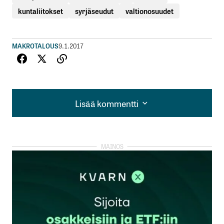
kuntaliitokset
syrjäseudut
valtionosuudet
MAKROTALOUS
9.1.2017
Lisää kommentti
Lisää kommentti
kirjautua
sisään
rekisteröityä