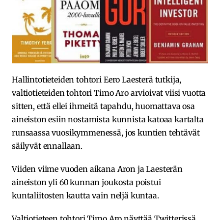
Hallintotieteiden tohtori Eero Laesterä tutkija,
valtiotieteiden tohtori Timo Aro arvioivat viisi vuotta
sitten, että ellei ihmeitä tapahdu, huomattava osa
aineiston esiin nostamista kunnista katoaa kartalta
runsaassa vuosikymmenessä, jos kuntien tehtävät
säilyvät ennallaan.
Viiden viime vuoden aikana Aron ja Laesterän
aineiston yli 60 kunnan joukosta poistui
kuntaliitosten kautta vain neljä kuntaa.
Valtiotieteen tohtori Timo Aro näyttää Twitterissä