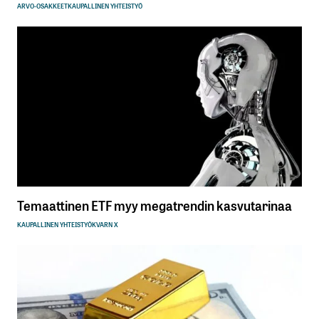
ARVO-OSAKKEET
KAUPALLINEN YHTEISTYÖ
Temaattinen ETF myy megatrendin kasvutarinaa
KAUPALLINEN YHTEISTYÖ
KVARN X