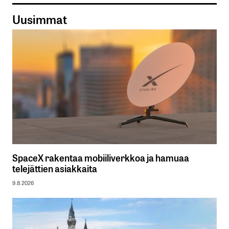
Uusimmat
SpaceX rakentaa mobiiliverkkoa ja hamuaa
telejättien asiakkaita
9.8.2026