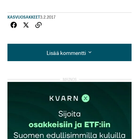
KASVUOSAKKEET
3.2.2017
Lisää kommentti
Lisää kommentti
kirjautua
sisään
rekisteröityä