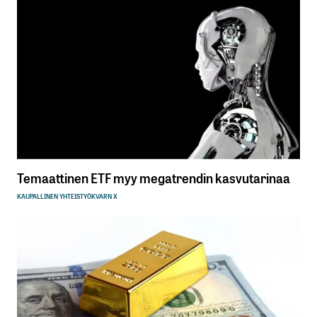
Temaattinen ETF myy megatrendin kasvutarinaa
KAUPALLINEN YHTEISTYÖ
KVARN X