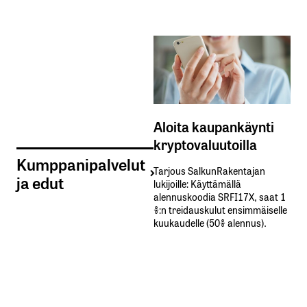
Aloita kaupankäynti
kryptovaluutoilla
Kumppanipalvelut
Tarjous SalkunRakentajan
ja edut
lukijoille: Käyttämällä​ ​
alennuskoodia​ ​SRFI17X,​ ​saat​ ​1
%:n treidauskulut​ ​ensimmäiselle​ ​
kuukaudelle​ ​(50%​ ​alennus).