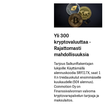
Yli 300
kryptovaluuttaa -
Rajattomasti
mahdollisuuksia
Tarjous SalkunRakentajan
lukijoille: Käyttämällä​ ​
alennuskoodia​ ​SRFI17X,​ ​saat​ ​1
%:n treidauskulut​ ​ensimmäiselle​ ​
kuukaudelle​ ​(50%​ ​alennus).
Coinmotion Oy on
Finanssivalvonnan valvoma
kryptovarapalvelun tarjoaja ja
maksulaitos.