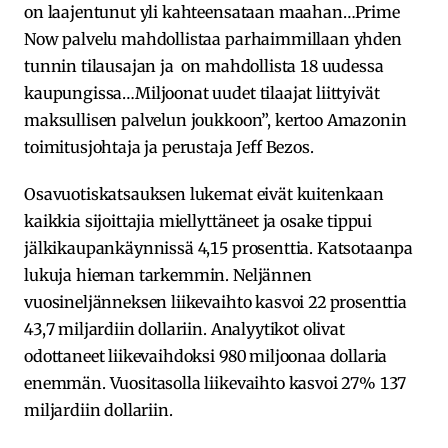
on laajentunut yli kahteensataan maahan…Prime
Now palvelu mahdollistaa parhaimmillaan yhden
tunnin tilausajan ja on mahdollista 18 uudessa
kaupungissa…Miljoonat uudet tilaajat liittyivät
maksullisen palvelun joukkoon”, kertoo Amazonin
toimitusjohtaja ja perustaja Jeff Bezos.
Osavuotiskatsauksen lukemat eivät kuitenkaan
kaikkia sijoittajia miellyttäneet ja osake tippui
jälkikaupankäynnissä 4,15 prosenttia. Katsotaanpa
lukuja hieman tarkemmin. Neljännen
vuosineljänneksen liikevaihto kasvoi 22 prosenttia
43,7 miljardiin dollariin. Analyytikot olivat
odottaneet liikevaihdoksi 980 miljoonaa dollaria
enemmän. Vuositasolla liikevaihto kasvoi 27% 137
miljardiin dollariin.