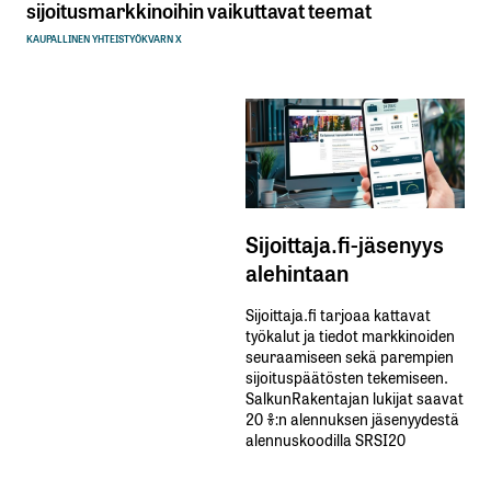
sijoitusmarkkinoihin vaikuttavat teemat
KAUPALLINEN YHTEISTYÖ
KVARN X
Sijoittaja.fi-jäsenyys
alehintaan
Sijoittaja.fi tarjoaa kattavat
työkalut ja tiedot markkinoiden
seuraamiseen sekä parempien
sijoituspäätösten tekemiseen.
SalkunRakentajan lukijat saavat
20 %:n alennuksen jäsenyydestä
alennuskoodilla SRSI20