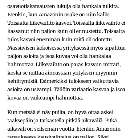
osavuotiskatsausten lukuja olla hankala tulkita.
Etenkin, kun Amazonin osake on niin kallis.
Toisaalta liikevaihto kasvoi. Toisaalta liikevaihto ei
kasvanut niin paljon kuin oli ennustettu. Toisaalta
tulos kasvoi enemmän kuin mitä oli odotettu.
Massiivisen kokoisessa yrityksessä myös tapahtuu
paljon asioita ja isoa kuvaa voi olla hankalaa
hahmottaa. Liikevaihto on paras kasvun mittari,
koska se mittaa ainoastaan yrityksen myynnin
kehittymistä. Esimerkiksi tulokseen vaikuttavia
asioita on useampi. Tällöin variaatio kasvaa ja isoa
kuvaa on vaikeampi hahmottaa.
Kun metsää ei näy puilta, on hyvä ottaa askel
taaksepäin ja tarkastella pitkää aikaväliä. Pitkä
aikaväli on seitsemän vuotta. Etenkin Amazonin
tapauksessa kausivaihtelua on paljon. Siksi